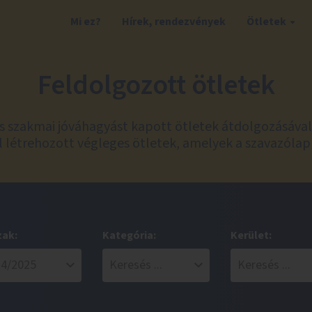
Mi ez?
Hírek, rendezvények
Ötletek
Feldolgozott ötletek
és szakmai jóváhagyást kapott ötletek átdolgozásáva
 létrehozott végleges ötletek, amelyek a szavazólap
zak:
Kategória:
Kerület: