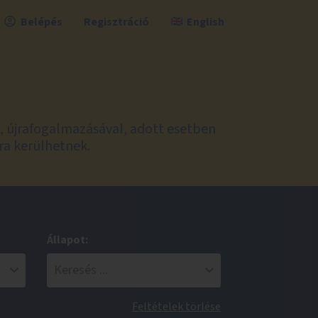
Belépés
Regisztráció
English
l, újrafogalmazásával, adott esetben
ra kerülhetnek.
Állapot:
Feltételek törlése