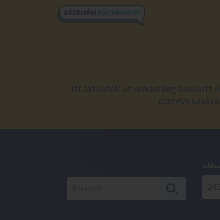
Itt láthatók az eredetileg beadott 
összevonásával
Idős