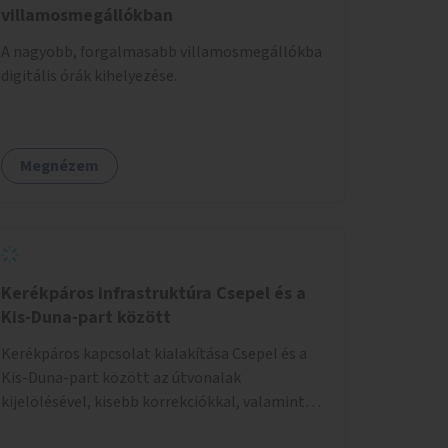
villamosmegállókban
A nagyobb, forgalmasabb villamosmegállókba
digitális órák kihelyezése.
Megnézem
Kerékpáros infrastruktúra Csepel és a
Kis-Duna-part között
Kerékpáros kapcsolat kialakítása Csepel és a
Kis-Duna-part között az útvonalak
kijelölésével, kisebb korrekciókkal, valamint
szükség esetén biztonságos átkelőhelyek