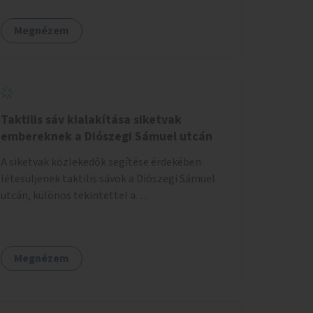
létesítésével.
Megnézem
Taktilis sáv kialakítása siketvak
embereknek a Diószegi Sámuel utcán
A siketvak közlekedők segítése érdekében
létesüljenek taktilis sávok a Diószegi Sámuel
utcán, különös tekintettel a
gyalogosátkelőknél.
Megnézem