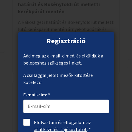
határút és Bökényföldi út melletti
kerékpárút mentén
A Rákosligeti határút és Bökényföldi út mellett
futó kerékpárút mentén árnyékot adó fák és
cserjék ültetése.
Regisztráció
Add meg az e-mail-címed, és elküldjük a
Megnézem
belépéshez szükséges linket.
A csillaggal jelölt mezők kitöltése
kötelező
E-mail-cím: *
Biciklizhető Nehru part
A Nehru parton a parkban a kerékpározás
feltételeinek javítása úgy, hogy a gyalogosok és
Elolvastam és elfogadom az
a kerékpárosok kevésbé zavarják,
adatkezelési tájékoztatót
. *