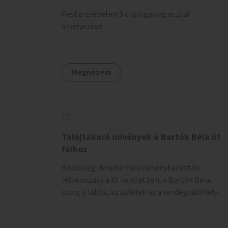
Pesterzsébeten 5 új pingpong asztal
kihelyezése.
Megnézem
Talajtakaró növények a Bartók Béla út
fáihoz
Közösségi fenntartású növénykazetták
létrehozása a XI. kerületben, a Bartók Béla
úton, a lakók, az üzletek és a vendéglátóhelyek
együttműködésével.