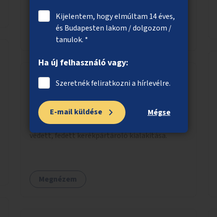
veszélyeztessék egymást.
Kijelentem, hogy elmúltam 14 éves,
és Budapesten lakom / dolgozom /
Megnézem
tanulok. *
Ha új felhasználó vagy:
Szeretnék feliratkozni a hírlevélre.
Fedett kerékpártároló Rákoskeresztúr
központjában
E-mail küldése
Mégse
Rákoskeresztúr központjában időjárástól
védett, fedett kerékpártároló kialakítása.
Megnézem