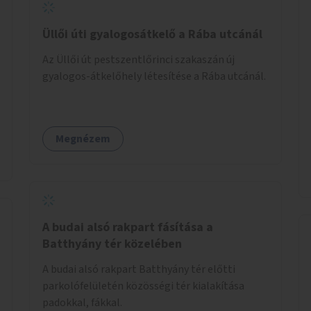
Üllői úti gyalogosátkelő a Rába utcánál
Az Üllői út pestszentlőrinci szakaszán új
gyalogos-átkelőhely létesítése a Rába utcánál.
Megnézem
A budai alsó rakpart fásítása a
Batthyány tér közelében
A budai alsó rakpart Batthyány tér előtti
parkolófelületén közösségi tér kialakítása
padokkal, fákkal.