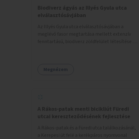
Biodiverz ágyás az Illyés Gyula utca
elválasztósávjában
Az Illyés Gyula utca elválasztósávjában a
meglévő fasor megtartása mellett extenzív
fenntartású, biodiverz zöldfelület létesítése a
jelenlegi gyep helyén.
Megnézem
A Rákos-patak menti bicikliút Füredi
utcai kereszteződésének fejlesztése
A Rákos-patak és a Füredi utca találkozásánál,
a Kerepesi út felé a kerékpáros nyomvonal