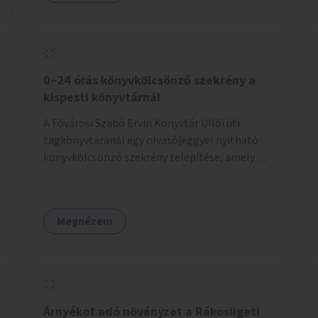
0–24 órás könyvkölcsönző szekrény a
kispesti könyvtárnál
A Fővárosi Szabó Ervin Könyvtár Üllői úti
tagkönyvtáránál egy olvasójeggyel nyitható
könyvkölcsönző szekrény telepítése, amely
akkor is használható, ha a könyvtár zárva van.
Megnézem
Árnyékot adó növényzet a Rákosligeti