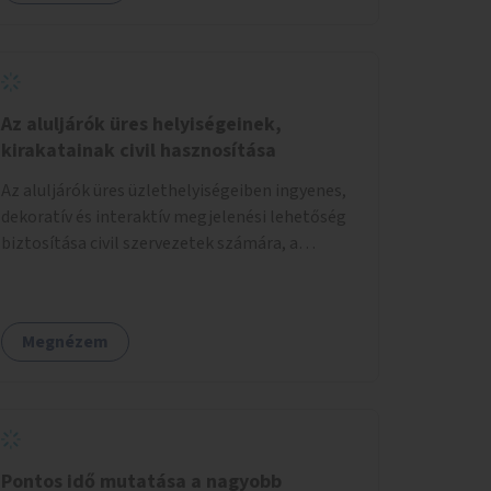
Az aluljárók üres helyiségeinek,
kirakatainak civil hasznosítása
Az aluljárók üres üzlethelyiségeiben ingyenes,
dekoratív és interaktív megjelenési lehetőség
biztosítása civil szervezetek számára, a
társadalmi felelősségvállalás jegyében. A cél,
hogy közérdekű, segítő tevékenységeket
mutassanak be látványos, gondolatébresztő
Megnézem
formában, például rajzokkal, kérdésekkel,
üzenetküldési lehetőséggel vagy
akciónapokkal – bérleti és közüzemi díjak
nélkül, a jelenlegi elhanyagolt állapot helyett.
Pontos idő mutatása a nagyobb