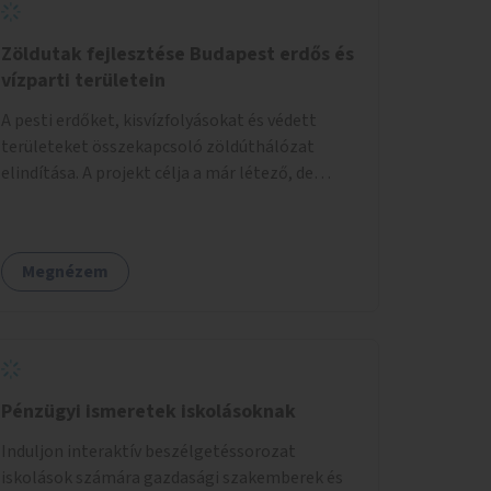
Zöldutak fejlesztése Budapest erdős és
vízparti területein
A pesti erdőket, kisvízfolyásokat és védett
területeket összekapcsoló zöldúthálózat
elindítása. A projekt célja a már létező, de
gyakran elhanyagolt vagy ismeretlen ösvények
biztonságosabbá és használhatóbbá tétele,
különösen a közúti átvezetések, csúszós
Megnézem
szakaszok és szűkületek javításával, néhány
ponton pedig helyszíni beavatkozással (pl.
táblák kihelyezése, hulladékgyűjtők,
akadálymentesítés). Az útvonalak kijelölése és
koncepcióterv-szintű összekötése támogatná
a zöldutakon való közlekedést.
Pénzügyi ismeretek iskolásoknak
Induljon interaktív beszélgetéssorozat
iskolások számára gazdasági szakemberek és