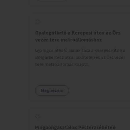
sportolási lehetőség válna elérhetővé a sziget
északi felén, ahol jelenleg egyetlen asztal sem
található.
Gyalogátkelő a Kerepesi úton az Örs
vezér tere metróállomáshoz
Gyalogos átkelő kialakítása a Kerepesi úton a
Bolgárkertész utcai lakótelep és az Örs vezér
tere metróállomás között.
Megnézem
Pingpongasztalok Pesterzsébeten