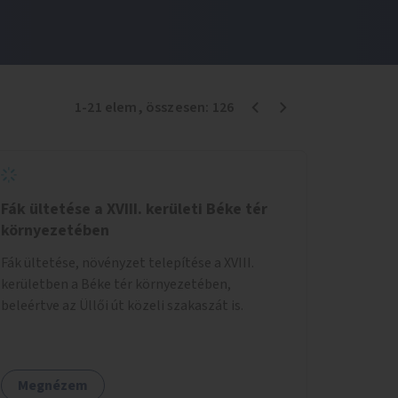
1
-
21
elem
, összesen:
126
Fák ültetése a XVIII. kerületi Béke tér
környezetében
Fák ültetése, növényzet telepítése a XVIII.
kerületben a Béke tér környezetében,
beleértve az Üllői út közeli szakaszát is.
Megnézem