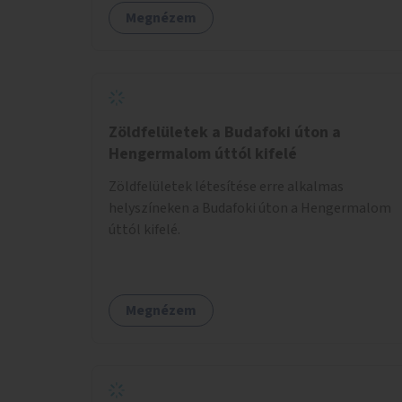
Megnézem
Zöldfelületek a Budafoki úton a
Hengermalom úttól kifelé
Zöldfelületek létesítése erre alkalmas
helyszíneken a Budafoki úton a Hengermalom
úttól kifelé.
Megnézem