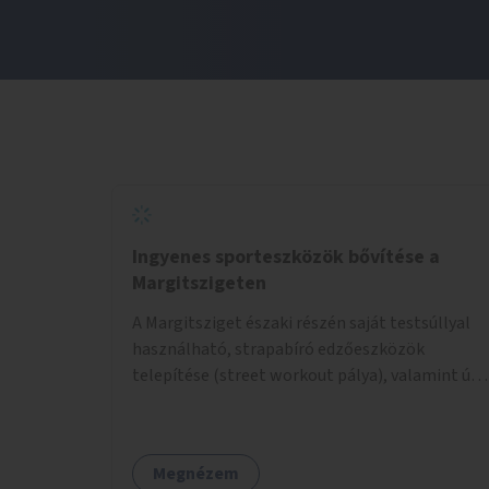
Ingyenes sporteszközök bővítése a
Margitszigeten
A Margitsziget északi részén saját testsúllyal
használható, strapabíró edzőeszközök
telepítése (street workout pálya), valamint új
kültéri pingpongasztalok kihelyezése. A
meglévő fitneszterület jelenleg alig felszerelt,
így kihasználatlan. A pingpongasztalok
Megnézem
telepítésével egy népszerű, ingyenes