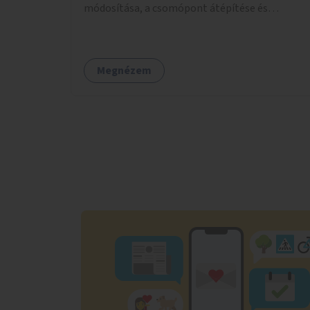
módosítása, a csomópont átépítése és
jelzőlámpa kihelyezése.
Megnézem