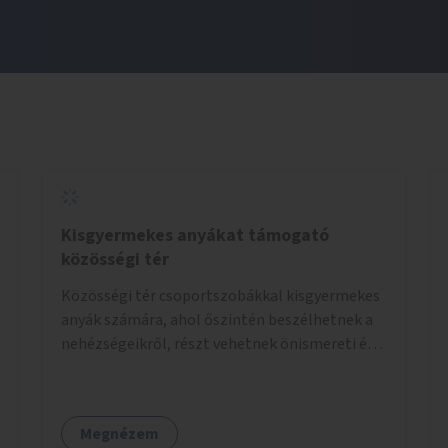
Kisgyermekes anyákat támogató
közösségi tér
Közösségi tér csoportszobákkal kisgyermekes
anyák számára, ahol őszintén beszélhetnek a
nehézségeikről, részt vehetnek önismereti és
regeneráló foglalkozásokon (pl. gyógytorna,
jóga, terápia), miközben a gyerekek
biztonságban játszhatnak.
Megnézem