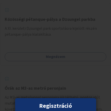
Közösségi pétanque-pálya a Dzsungel parkba
A XI. kerületi Dzsungel park sportolásra kijelölt részén
pétanque-pálya kialakítása.
Megnézem
Órák az M3-as metró peronjain
Az M3-as metróvonal peronjaira jól látható, pontos időt
mutató órák kihelyezése. A jelenlegi kijelzők csak a
Regisztráció
következő járat érkezését mutatják, az aktuális időt nem.