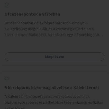
Utcazenepontok a városban
Utcazenepontok kialakítása a városban, amelyek
akusztikailag megfelelők, és a közönség zavartalanul
élvezheti az előadásokat. A zenészek egy időpontfoglalón
jelentkezhetnek be fellépni.
Megnézem
A kerékpáros biztonság növelése a Kálvin térnél
A Kálvin tér környezetében a kerékpáros útvonalak
biztonságosabbá és észlelhetőbbé tétele vizuális és fizikai
eszközökkel.