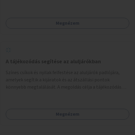
Megnézem
A tájékozódás segítése az aluljárókban
Színes csíkok és nyilak felfestése az aluljárók padlójára,
amelyek segítik a kijáratok és az átszállási pontok
könnyebb megtalálását. A megoldás célja a tájékozódás
egyszerűsítése, különösen a kevésbé gyakran közlekedők és
a turisták számára, nemzetközi jó gyakorlatok alapján.
Megnézem