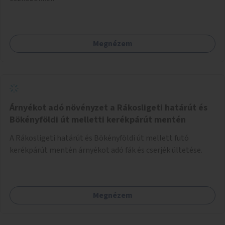
Megnézem
Árnyékot adó növényzet a Rákosligeti határút és
Bökényföldi út melletti kerékpárút mentén
A Rákosligeti határút és Bökényföldi út mellett futó
kerékpárút mentén árnyékot adó fák és cserjék ültetése.
Megnézem