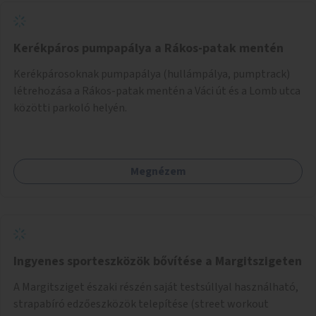
Kerékpáros pumpapálya a Rákos-patak mentén
Kerékpárosoknak pumpapálya (hullámpálya, pumptrack)
létrehozása a Rákos-patak mentén a Váci út és a Lomb utca
közötti parkoló helyén.
Megnézem
Ingyenes sporteszközök bővítése a Margitszigeten
A Margitsziget északi részén saját testsúllyal használható,
strapabíró edzőeszközök telepítése (street workout