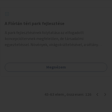
A Flórián téri park fejlesztése
A park fejlesztésének folytatása az elfogadott
koncepciótervnek megfelelően, de társadalmi
egyeztetéssel. Növények, virágok ültetésével, a sétány
felújításával, természetes burkolatú futókör
létrehozásával sokat javulhatna a park minősége.
Megnézem
43
-
63
elem
, összesen:
126