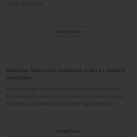
sarkán lévő zebra.
Megnézem
Zöldutak fejlesztése Budapest erdős és vízparti
területein
A pesti erdőket, kisvízfolyásokat és védett területeket
összekapcsoló zöldúthálózat elindítása. A projekt célja a
már létező, de gyakran elhanyagolt vagy ismeretlen
ösvények biztonságosabbá és használhatóbbá tétele,
különösen a közúti átvezetések, csúszós szakaszok és
szűkületek javításával, néhány ponton pedig helyszíni
Megnézem
beavatkozással (pl. táblák kihelyezése, hulladékgyűjtők,