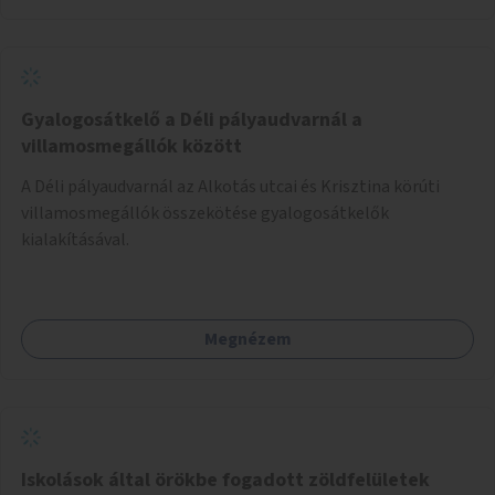
akadálymentesítés). Az útvonalak kijelölése és
koncepcióterv-szintű összekötése támogatná a
zöldutakon való közlekedést.
Gyalogosátkelő a Déli pályaudvarnál a
villamosmegállók között
A Déli pályaudvarnál az Alkotás utcai és Krisztina körúti
villamosmegállók összekötése gyalogosátkelők
kialakításával.
Megnézem
Iskolások által örökbe fogadott zöldfelületek