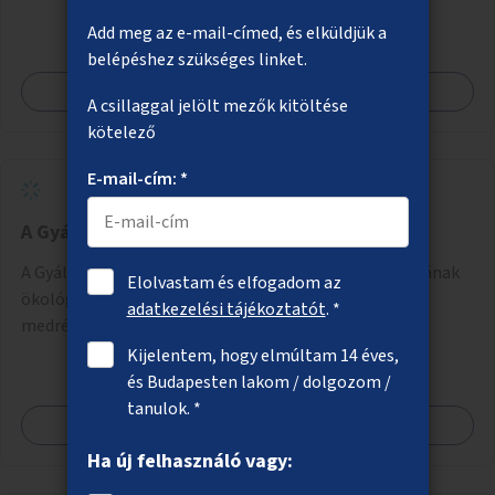
Az órák a peronokon várakozók tájékozódását segítenék,
Add meg az e-mail-címed, és elküldjük a
ahogyan az más közösségi tereken is bevett gyakorlat.
belépéshez szükséges linket.
Megnézem
A csillaggal jelölt mezők kitöltése
kötelező
E-mail-cím: *
A Gyáli-patak ökológiai megújítása
A Gyáli-patak Soroksár térségében található szakaszának
Elolvastam és elfogadom az
ökológiai megújítása, élővízzé alakítása, természetes
adatkezelési tájékoztatót
. *
medrének és élővilágának helyreállítása ökológiai
szakértők bevonásával.
Kijelentem, hogy elmúltam 14 éves,
és Budapesten lakom / dolgozom /
tanulok. *
Megnézem
Ha új felhasználó vagy: