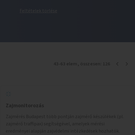
Feltételek törlése
43
-
63
elem
, összesen:
126
Zajmonitorozás
Zajmérés Budapest több pontján zajmérő készülékek (pl.
zajmérő traffipax) segítségével, amelyek mérési
eredményei alapján zajvédelmi intézkedések hozhatók.