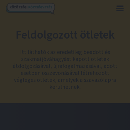
Feldolgozott ötletek
Itt láthatók az eredetileg beadott és
szakmai jóváhagyást kapott ötletek
átdolgozásával, újrafogalmazásával, adott
esetben összevonásával létrehozott
végleges ötletek, amelyek a szavazólapra
kerülhetnek.