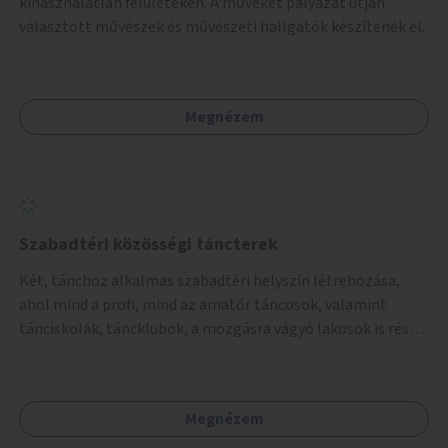
kihasználatlan felületeken. A műveket pályázat útján
választott művészek és művészeti hallgatók készítenék el.
Megnézem
Szabadtéri közösségi táncterek
Két, tánchoz alkalmas szabadtéri helyszín létrehozása,
ahol mind a profi, mind az amatőr táncosok, valamint
tánciskolák, táncklubok, a mozgásra vágyó lakosok is részt
vehetnek közösségi eseményeken.
Megnézem