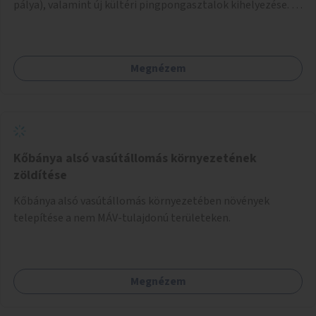
pálya), valamint új kültéri pingpongasztalok kihelyezése. A
meglévő fitneszterület jelenleg alig felszerelt, így
kihasználatlan. A pingpongasztalok telepítésével egy
népszerű, ingyenes sportolási lehetőség válna elérhetővé a
Megnézem
sziget északi felén, ahol jelenleg egyetlen asztal sem
található.
Kőbánya alsó vasútállomás környezetének
zöldítése
Kőbánya alsó vasútállomás környezetében növények
telepítése a nem MÁV-tulajdonú területeken.
Megnézem