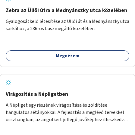
Zebra az Üllői útra a Mednyánszky utca közelében
Gyalogosátkelő létesítése az Üllői út és a Mednyánszky utca
sarkához, a 236-os buszmegálló közelében.
Megnézem
Virágosítás a Népligetben
A Népliget egy részének virágosítása és zöldítése
hangulatos sétányokkal. A fejlesztés a meglévő tervekkel
összhangban, az angolkert jellegű jövőképhez illeszkedve
valósulhat meg.