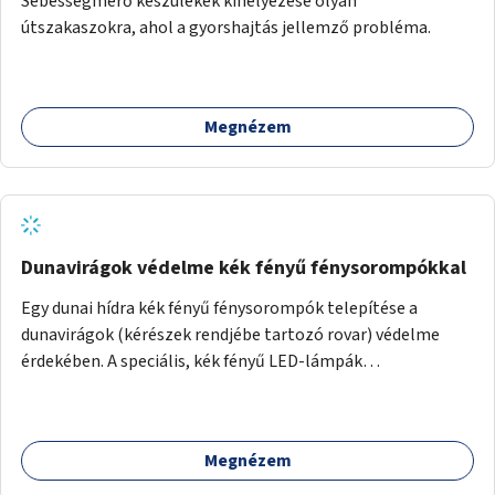
Sebességmérő készülékek kihelyezése olyan
útszakaszokra, ahol a gyorshajtás jellemző probléma.
Megnézem
Dunavirágok védelme kék fényű fénysorompókkal
Egy dunai hídra kék fényű fénysorompók telepítése a
dunavirágok (kérészek rendjébe tartozó rovar) védelme
érdekében. A speciális, kék fényű LED-lámpák
felszerelésének célja, hogy a rajzó kérészeket a vízfelszín
felett tartsák, megakadályozva, hogy a hidak úttestjére
repüljenek, és ott rakják le petéiket.
Megnézem