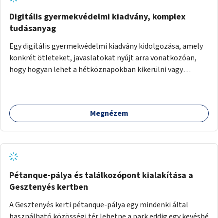
Digitális gyermekvédelmi kiadvány, komplex
tudásanyag
Egy digitális gyermekvédelmi kiadvány kidolgozása, amely
konkrét ötleteket, javaslatokat nyújt arra vonatkozóan,
hogy hogyan lehet a hétköznapokban kikerülni vagy
helyettesíteni a kisgyerekek okoseszköz-használatát.
Megnézem
Pétanque-pálya és találkozópont kialakítása a
Gesztenyés kertben
A Gesztenyés kerti pétanque-pálya egy mindenki által
használható közösségi tér lehetne a park eddig egy kevésbé