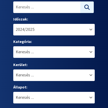
Időszak:
Kategória:
Kerület:
Állapot: