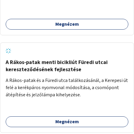
az útszakaszon a kerékpáros közlekedés biztonsága már
azt megelőzően, hogy többéves távlatban sor kerülne az út
teljes körű, komplex felújítására.
Megnézem
A Rákos-patak menti bicikliút Füredi utcai
kereszteződésének fejlesztése
A Rákos-patak és a Füredi utca találkozásánál, a Kerepesi út
felé a kerékpáros nyomvonal módosítása, a csomópont
átépítése és jelzőlámpa kihelyezése.
Megnézem