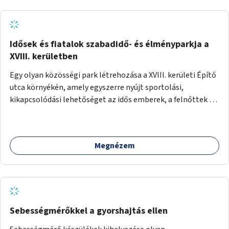
Idősek és fiatalok szabadidő- és élményparkja a
XVIII. kerületben
Egy olyan közösségi park létrehozása a XVIII. kerületi Építő
utca környékén, amely egyszerre nyújt sportolási,
kikapcsolódási lehetőséget az idős emberek, a felnőttek és
a gyerekek számára is.
Megnézem
Sebességmérőkkel a gyorshajtás ellen