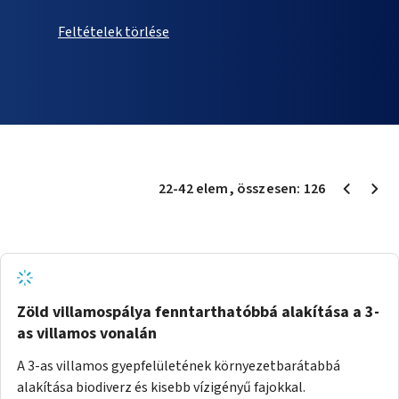
Feltételek törlése
22
-
42
elem
, összesen:
126
Zöld villamospálya fenntarthatóbbá alakítása a 3-
as villamos vonalán
A 3-as villamos gyepfelületének környezetbarátabbá
alakítása biodiverz és kisebb vízigényű fajokkal.