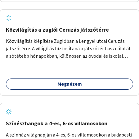
Közvilágítás a zuglói Ceruzás játszótérre
Közvilágítás kiépítése Zuglóban a Lengyel utcai Ceruzás
játszótérre. A világítás biztosítaná a játszótér használatát
a sötétebb hónapokban, különösen az óvodai és iskolai
foglalkozások utáni időszakban.
Megnézem
Színészhangok a 4-es, 6-os villamosokon
A színház világnapján a 4-es, 6-os villamosokon a budapesti