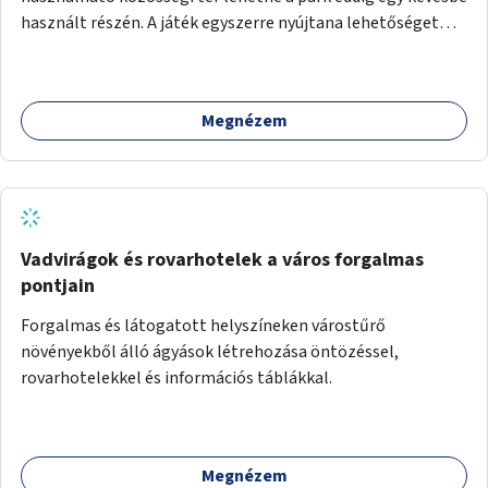
használt részén. A játék egyszerre nyújtana lehetőséget
kikapcsolódásra, társasági élményre és sportolásra –
generációkon átívelően, akár mozgásukban korlátozott,
autizmussal vagy demenciával élő emberek számára is.
Megnézem
Vadvirágok és rovarhotelek a város forgalmas
pontjain
Forgalmas és látogatott helyszíneken várostűrő
növényekből álló ágyások létrehozása öntözéssel,
rovarhotelekkel és információs táblákkal.
Megnézem