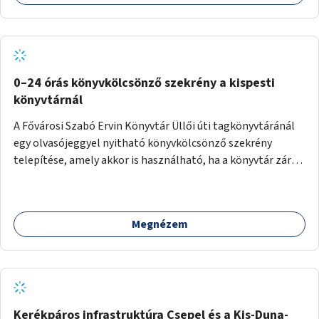
0–24 órás könyvkölcsönző szekrény a kispesti
könyvtárnál
A Fővárosi Szabó Ervin Könyvtár Üllői úti tagkönyvtáránál
egy olvasójeggyel nyitható könyvkölcsönző szekrény
telepítése, amely akkor is használható, ha a könyvtár zárva
van.
Megnézem
Kerékpáros infrastruktúra Csepel és a Kis-Duna-