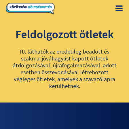
Feldolgozott ötletek
Itt láthatók az eredetileg beadott és
szakmai jóváhagyást kapott ötletek
átdolgozásával, újrafogalmazásával, adott
esetben összevonásával létrehozott
végleges ötletek, amelyek a szavazólapra
kerülhetnek.