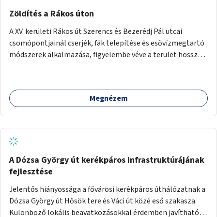
Zöldítés a Rákos úton
A XV. kerületi Rákos út Szerencs és Bezerédj Pál utcai
csomópontjainál cserjék, fák telepítése és esővízmegtartó
módszerek alkalmazása, figyelembe véve a terület hosszú
távú átalakítási terveit.
Megnézem
A Dózsa György út kerékpáros infrastruktúrájának
fejlesztése
Jelentős hiányossága a fővárosi kerékpáros úthálózatnak a
Dózsa György út Hősök tere és Váci út közé eső szakasza.
Különböző lokális beavatkozásokkal érdemben javítható