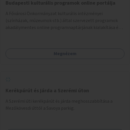
Budapesti kulturális programok online portálja
A Fővárosi Önkormányzat kulturális intézményei
(színházak, múzeumok stb.) által szervezett programok
akadálymentes online programnaptárjának kialakítása és
működtetése. Átfogó és naprakész tartalommal.
Megnézem
Kerékpárút és járda a Szerémi úton
A Szerémi úti kerékpárút és járda meghosszabbítása a
Mezőkövesdi úttól a Savoya parkig.