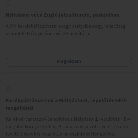
Nyilvános vécé Zugló játszóterein, parkjaiban
A XIV. kerület játszóterein vagy parkjaiban egy, lehetőség
szerint kettő nyilvános vécé kialakítása.
Megnézem
Kerékpártámaszok a Mátyásföld, repülőtér HÉV-
megállónál
Kerékpártámaszok telepítése a Mátyásföld, repülőtér HÉV-
megálló környezetében. A támaszok között fedett és nem
fedett típusok is lesznek, a helyszíni adottságokhoz