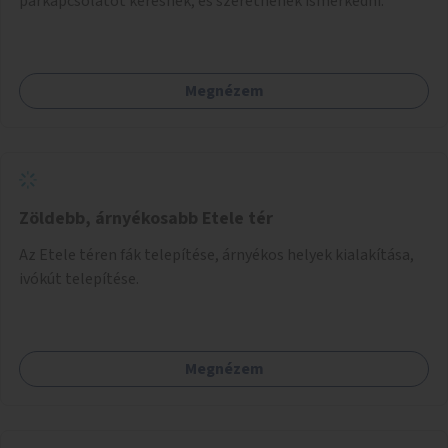
párkapcsolatot keresnek, és szeretnének ismerkedni.
Megnézem
Zöldebb, árnyékosabb Etele tér
Az Etele téren fák telepítése, árnyékos helyek kialakítása,
ivókút telepítése.
Megnézem