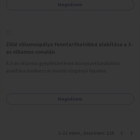
Megnézem
Zöld villamospálya fenntarthatóbbá alakítása a 3-
as villamos vonalán
A 3-as villamos gyepfelületének környezetbarátabbá
alakítása biodiverz és kisebb vízigényű fajokkal.
Megnézem
1
-
21
elem
, összesen:
126