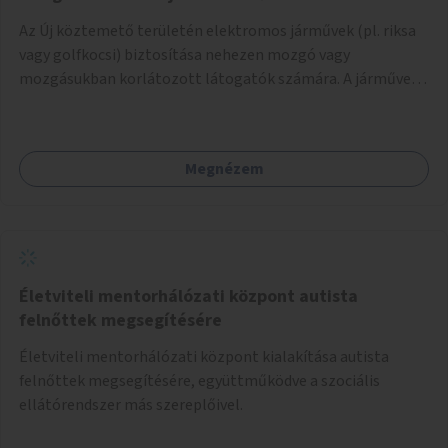
Az Új köztemető területén elektromos járművek (pl. riksa
vagy golfkocsi) biztosítása nehezen mozgó vagy
mozgásukban korlátozott látogatók számára. A járművek
a temetőkapu és a megadott sírhely között közlekednének.
Megnézem
Életviteli mentorhálózati központ autista
felnőttek megsegítésére
Életviteli mentorhálózati központ kialakítása autista
felnőttek megsegítésére, együttműködve a szociális
ellátórendszer más szereplőivel.