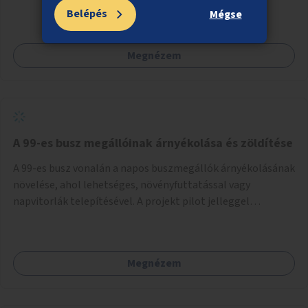
Belépés
Mégse
Megnézem
A 99-es busz megállóinak árnyékolása és zöldítése
A 99-es busz vonalán a napos buszmegállók árnyékolásának
növelése, ahol lehetséges, növényfuttatással vagy
napvitorlák telepítésével. A projekt pilot jelleggel
valósulna meg, a helyszíni adottságok figyelembevételével.
Megnézem