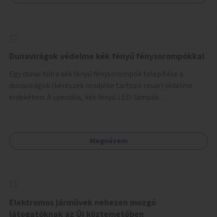
Dunavirágok védelme kék fényű fénysorompókkal
Egy dunai hídra kék fényű fénysorompók telepítése a
dunavirágok (kérészek rendjébe tartozó rovar) védelme
érdekében. A speciális, kék fényű LED-lámpák
felszerelésének célja, hogy a rajzó kérészeket a vízfelszín
felett tartsák, megakadályozva, hogy a hidak úttestjére
repüljenek, és ott rakják le petéiket.
Megnézem
Elektromos járművek nehezen mozgó
látogatóknak az Új köztemetőben