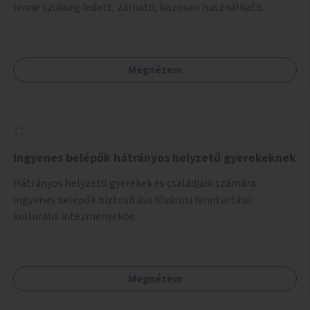
lenne szükség fedett, zárható, közösen használható
kerékpártárolók kialakítására, amelyek védelmet nyújtanak
az időjárás viszontagságaival szemben.
Megnézem
Ingyenes belépők hátrányos helyzetű gyerekeknek
Hátrányos helyzetű gyerekek és családjaik számára
ingyenes belépők biztosítása fővárosi fenntartású
kulturális intézményekbe.
Megnézem