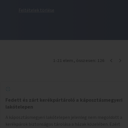
Feltételek törlése
1
-
21
elem
, összesen:
126
Fedett és zárt kerékpártároló a káposztásmegyeri
lakótelepen
A káposztásmegyeri lakótelepen jelenleg nem megoldott a
kerékpárok biztonságos tárolása a házak közelében. Ezért