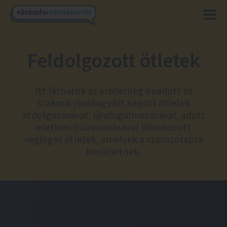
Feldolgozott ötletek
Itt láthatók az eredetileg beadott és
szakmai jóváhagyást kapott ötletek
átdolgozásával, újrafogalmazásával, adott
esetben összevonásával létrehozott
végleges ötletek, amelyek a szavazólapra
kerülhetnek.