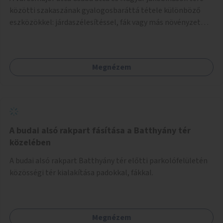
közötti szakaszának gyalogosbaráttá tétele különböző
eszközökkel: járdaszélesítéssel, fák vagy más növényzet
telepítésével (ahol erre lehetőség van), figyelembe véve a
kerékpáros közlekedés biztonságát is.
Megnézem
A budai alsó rakpart fásítása a Batthyány tér
közelében
A budai alsó rakpart Batthyány tér előtti parkolófelületén
közösségi tér kialakítása padokkal, fákkal.
Megnézem