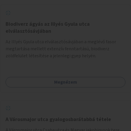
Biodiverz ágyás az Illyés Gyula utca
elválasztósávjában
Az Illyés Gyula utca elválasztósávjában a meglévő fasor
megtartása mellett extenzív fenntartású, biodiverz
zöldfelület létesítése a jelenlegi gyep helyén.
Megnézem
A Városmajor utca gyalogosbarátabbá tétele
A Városmajor utca Csaba utca és Magyar jakobinusok tere