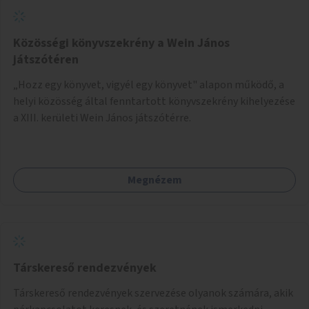
Közösségi könyvszekrény a Wein János
játszótéren
„Hozz egy könyvet, vigyél egy könyvet" alapon működő, a
helyi közösség által fenntartott könyvszekrény kihelyezése
a XIII. kerületi Wein János játszótérre.
Megnézem
Társkereső rendezvények
Társkereső rendezvények szervezése olyanok számára, akik