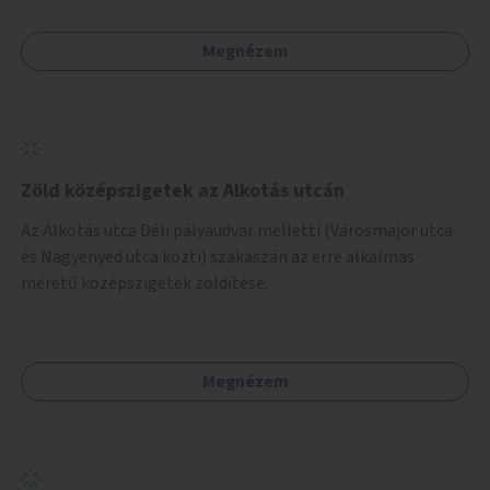
Megnézem
Zöld középszigetek az Alkotás utcán
Az Alkotás utca Déli pályaudvar melletti (Városmajor utca
és Nagyenyed utca közti) szakaszán az erre alkalmas
méretű középszigetek zöldítése.
Megnézem