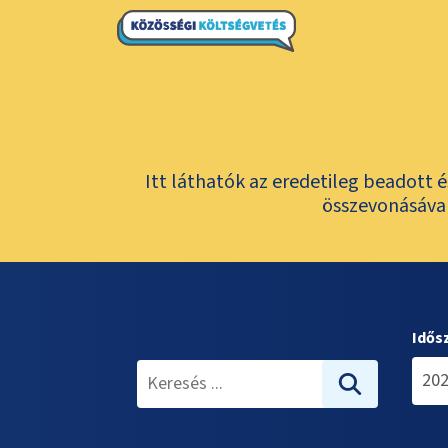
Itt láthatók az eredetileg beadott 
összevonásával
Idős