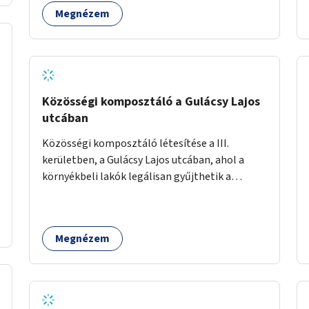
Megnézem
Közösségi komposztáló a Gulácsy Lajos
utcában
Közösségi komposztáló létesítése a III.
kerületben, a Gulácsy Lajos utcában, ahol a
környékbeli lakók legálisan gyűjthetik a
zöldhulladékot (pl. zöldség- vagy gyümölcshéj,
letört gallyak, falevelek), akár aprítási
lehetőséggel is. A fenntartható működés
Megnézem
érdekében a lakosok számára
komposztmesteri képzést is biztosítunk. A
komposztáló csak akkor valósulhat meg, ha
létrejön egy helyi fenntartó közösség, amely
vállalja a működtetést és a felügyeletet.