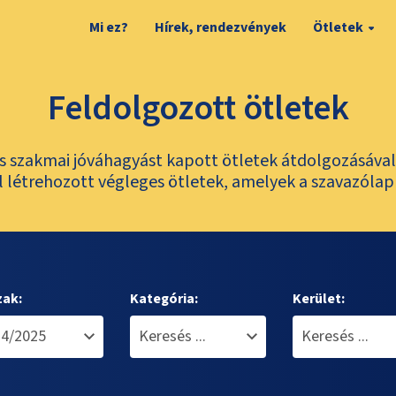
Mi ez?
Hírek, rendezvények
Ötletek
Feldolgozott ötletek
és szakmai jóváhagyást kapott ötletek átdolgozásáva
 létrehozott végleges ötletek, amelyek a szavazólap
zak:
Kategória:
Kerület: