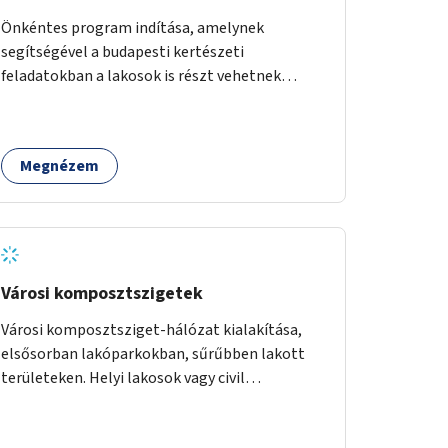
Önkéntes program indítása, amelynek
segítségével a budapesti kertészeti
feladatokban a lakosok is részt vehetnek
kertészeti szakemberek irányításával.
Megnézem
Városi komposztszigetek
Városi komposztsziget-hálózat kialakítása,
elsősorban lakóparkokban, sűrűbben lakott
területeken. Helyi lakosok vagy civil
szervezetek számára komposztmesteri képzés
biztosítása, ami lehetővé teszi a