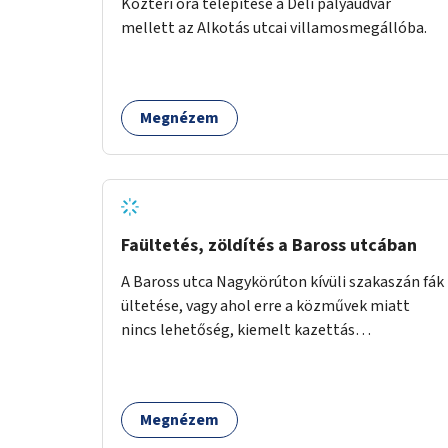
Köztéri óra telepítése a Déli pályaudvar
mellett az Alkotás utcai villamosmegállóba.
Megnézem
Faültetés, zöldítés a Baross utcában
A Baross utca Nagykörúton kívüli szakaszán fák
ültetése, vagy ahol erre a közművek miatt
nincs lehetőség, kiemelt kazettás
évelőágyások létrehozása.
Megnézem