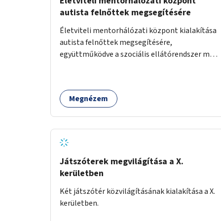
Életviteli mentorhálózati központ
autista felnőttek megsegítésére
Életviteli mentorhálózati központ kialakítása
autista felnőttek megsegítésére,
együttműködve a szociális ellátórendszer más
szereplőivel.
Megnézem
Játszóterek megvilágítása a X.
kerületben
Két játszótér közvilágításának kialakítása a X.
kerületben.