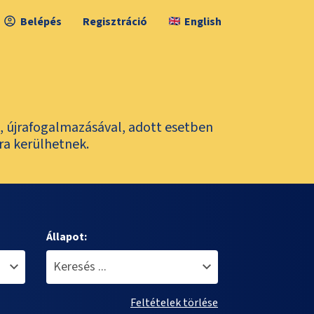
Belépés
Regisztráció
English
l, újrafogalmazásával, adott esetben
ra kerülhetnek.
Állapot:
Feltételek törlése