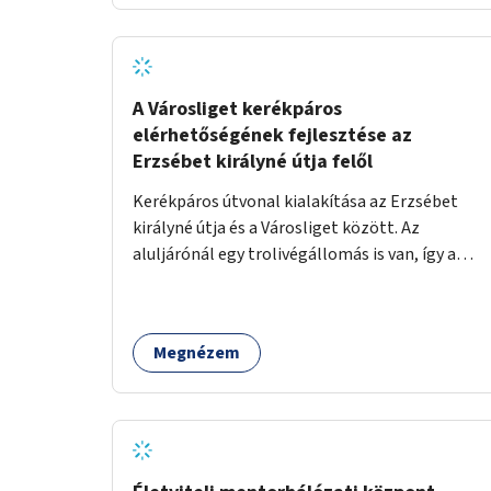
A Városliget kerékpáros
elérhetőségének fejlesztése az
Erzsébet királyné útja felől
Kerékpáros útvonal kialakítása az Erzsébet
királyné útja és a Városliget között. Az
aluljárónál egy trolivégállomás is van, így a
kerékpáros infrastruktúrát úgy kell kialakítani,
hogy biztonságosan lehessen biciklizni a
troliforgalom mellett is. Az útvonal
Megnézem
átvezetésre kerülne a Hungária körúton, majd a
Városligetig folytatódna a Hermina utat
keresztezve.