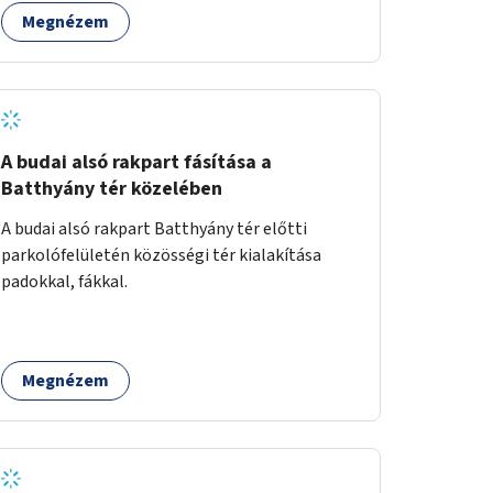
komposztszigetek helyben történő hosszú
Megnézem
távú fenntartását.
A budai alsó rakpart fásítása a
Batthyány tér közelében
A budai alsó rakpart Batthyány tér előtti
parkolófelületén közösségi tér kialakítása
padokkal, fákkal.
Megnézem