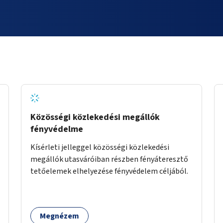
Közösségi közlekedési megállók
fényvédelme
Kísérleti jelleggel közösségi közlekedési
megállók utasváróiban részben fényáteresztő
tetőelemek elhelyezése fényvédelem céljából.
Megnézem