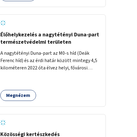
Élőhelykezelés a nagytétényi Duna-part
természetvédelmi területen
A nagytétényi Duna-part az M0-s híd (Deák
Ferenc híd) és az érdi határ között mintegy 4,5
kilométeren 2022 óta élvez helyi, fővárosi
védelmet. Ehhez kapcsolódóan javasoljuk a
terület élőhelykezelését, a tájidegen, invazív
fajok ritkítását, visszaszorítását.
Megnézem
Közösségi kertészkedés