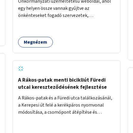
Önkormányzati üzemeltetésű weboldal, ahol
egy helyen össze vannak gyűjtve az
önkénteseket fogadó szervezetek,
önkormányzati intézmények. Az önkéntes
munkát vállalók így könnyen kereshetnek
helyszín és/vagy intézmény, illetve a munka
Megnézem
jellege alapján, és kapcsolatba tudnak lépni az
önkénteseket fogadó szervezetekkel. Maga az
önkéntes munka már az önkormányzattól
függetlenül folyna, az önkormányzat a
weboldal üzemeltetését és népszerűsítését
végezné, amelynek kiemelt része lenne az
A Rákos-patak menti bicikliút Füredi
adatok naprakészen tartása.
utcai kereszteződésének fejlesztése
A Rákos-patak és a Füredi utca találkozásánál,
a Kerepesi út felé a kerékpáros nyomvonal
módosítása, a csomópont átépítése és
jelzőlámpa kihelyezése.