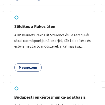
Zöldítés a Rákos úton
A XV. kerületi Rákos út Szerencs és Bezerédj Pál
utcai csomópontjainál cserjék, fák telepítése és
esővízmegtartó módszerek alkalmazása,
figyelembe véve a terület hosszú távú
átalakítási terveit.
Megnézem
Budapesti önkéntesmunka-adatbázis