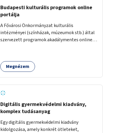
Budapesti kulturális programok online
portálja
A Fővárosi Önkormányzat kulturális
intézményei (színházak, múzeumok stb.) által
szervezett programok akadálymentes online
programnaptárjának kialakítása és
működtetése. Átfogó és naprakész
tartalommal.
Megnézem
Digitális gyermekvédelmi kiadvány,
komplex tudásanyag
Egy digitális gyermekvédelmi kiadvány
kidolgozása, amely konkrét ötleteket,