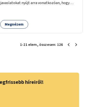
javaslatokat nyújt arra vonatkozóan, hogy
hogyan lehet a hétköznapokban kikerülni vagy
helyettesíteni a kisgyerekek okoseszköz-
használatát.
Megnézem
1
-
21
elem
, összesen:
126
egfrissebb híreiről!