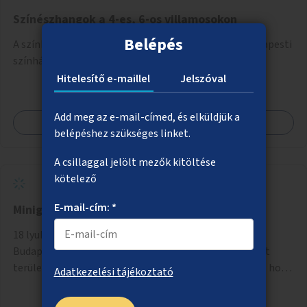
Színészhangok a 4-es, 6-os villamosokon
Belépés
A színház világnapján a 4-es, 6-os villamosokon a budapesti
színházak színészei mondják be az állomások nevét.
Hitelesítő e-maillel
Jelszóval
Add meg az e-mail-címed, és elküldjük a
Megnézem
belépéshez szükséges linket.
A csillaggal jelölt mezők kitöltése
kötelező
E-mail-cím: *
Minigolfpálya
18 lyukas professzionális minigolfpálya kialakítása
Budapest egyik parkjában. Már korábban lebetonozott
területen történne a megvalósítás, így biztosítanánk, hogy
Adatkezelési tájékoztató
ne vesszen el további zöldfelület.