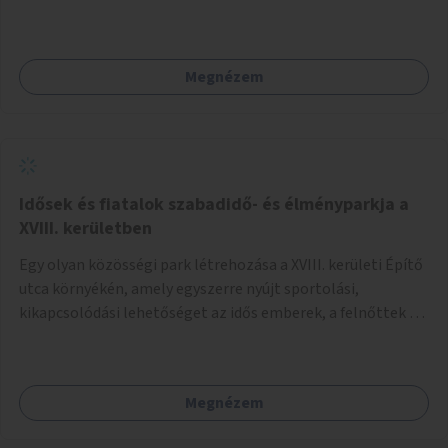
Megnézem
Idősek és fiatalok szabadidő- és élményparkja a
XVIII. kerületben
Egy olyan közösségi park létrehozása a XVIII. kerületi Építő
utca környékén, amely egyszerre nyújt sportolási,
kikapcsolódási lehetőséget az idős emberek, a felnőttek és
a gyerekek számára is.
Megnézem