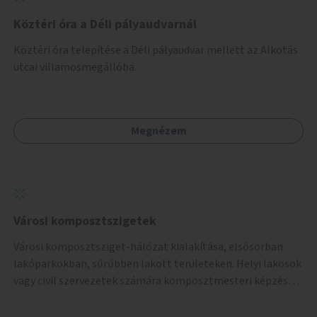
Köztéri óra a Déli pályaudvarnál
Köztéri óra telepítése a Déli pályaudvar mellett az Alkotás
utcai villamosmegállóba.
Megnézem
Városi komposztszigetek
Városi komposztsziget-hálózat kialakítása, elsősorban
lakóparkokban, sűrűbben lakott területeken. Helyi lakosok
vagy civil szervezetek számára komposztmesteri képzés
biztosítása, ami lehetővé teszi a komposztszigetek
helyben történő hosszú távú fenntartását.