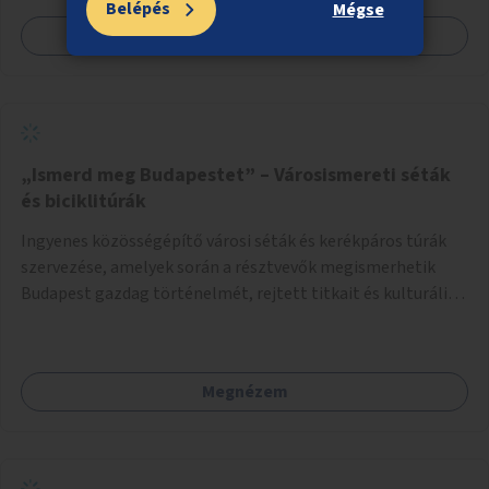
Belépés
Mégse
Megnézem
„Ismerd meg Budapestet” – Városismereti séták
és biciklitúrák
Ingyenes közösségépítő városi séták és kerékpáros túrák
szervezése, amelyek során a résztvevők megismerhetik
Budapest gazdag történelmét, rejtett titkait és kulturális
értékeit. A város felfedezése összekötve a mozgás
népszerűsítésével mindenki számára nagy élményt
nyújthat.
Megnézem