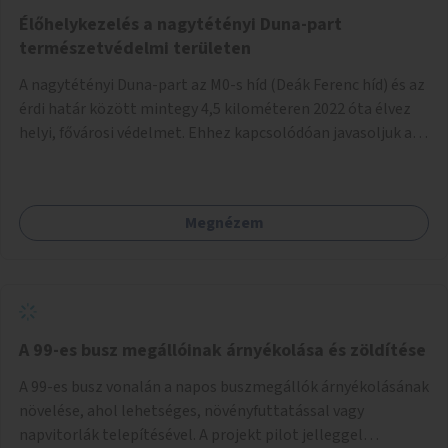
Élőhelykezelés a nagytétényi Duna-part
természetvédelmi területen
A nagytétényi Duna-part az M0-s híd (Deák Ferenc híd) és az
érdi határ között mintegy 4,5 kilométeren 2022 óta élvez
helyi, fővárosi védelmet. Ehhez kapcsolódóan javasoljuk a
terület élőhelykezelését, a tájidegen, invazív fajok
ritkítását, visszaszorítását.
Megnézem
A 99-es busz megállóinak árnyékolása és zöldítése
A 99-es busz vonalán a napos buszmegállók árnyékolásának
növelése, ahol lehetséges, növényfuttatással vagy
napvitorlák telepítésével. A projekt pilot jelleggel