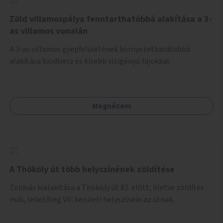
Zöld villamospálya fenntarthatóbbá alakítása a 3-
as villamos vonalán
A 3-as villamos gyepfelületének környezetbarátabbá
alakítása biodiverz és kisebb vízigényű fajokkal.
Megnézem
A Thököly út több helyszínének zöldítése
Zöldsáv kialakítása a Thököly út 82. előtt, illetve zöldítés
más, lehetőleg VII. kerületi helyszínein az útnak.