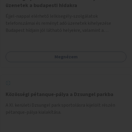
üzenetek a budapesti hidakra
Éjjel-nappal elérhető lelkisegély-szolgálatok
telefonszámai és reményt adó üzenetek kihelyezése
Budapest hídjain jól látható helyekre, valamint a
lelkisegély-vonalakat fenntartó szervezetek támogatása,
hogy legyen kapacitásuk a növekvő számú hívások
fogadására.
Megnézem
Közösségi pétanque-pálya a Dzsungel parkba
A XI. kerületi Dzsungel park sportolásra kijelölt részén
pétanque-pálya kialakítása.