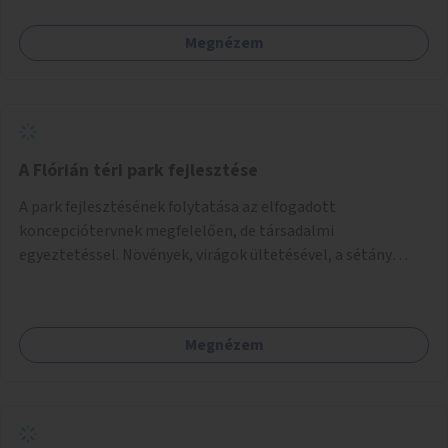
Megnézem
A Flórián téri park fejlesztése
A park fejlesztésének folytatása az elfogadott
koncepciótervnek megfelelően, de társadalmi
egyeztetéssel. Növények, virágok ültetésével, a sétány
felújításával, természetes burkolatú futókör
létrehozásával sokat javulhatna a park minősége.
Megnézem