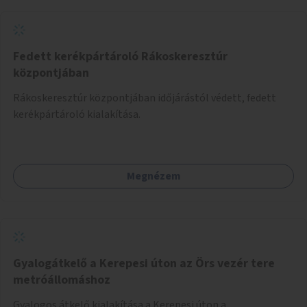
Fedett kerékpártároló Rákoskeresztúr
központjában
Rákoskeresztúr központjában időjárástól védett, fedett
kerékpártároló kialakítása.
Megnézem
Gyalogátkelő a Kerepesi úton az Örs vezér tere
metróállomáshoz
Gyalogos átkelő kialakítása a Kerepesi úton a