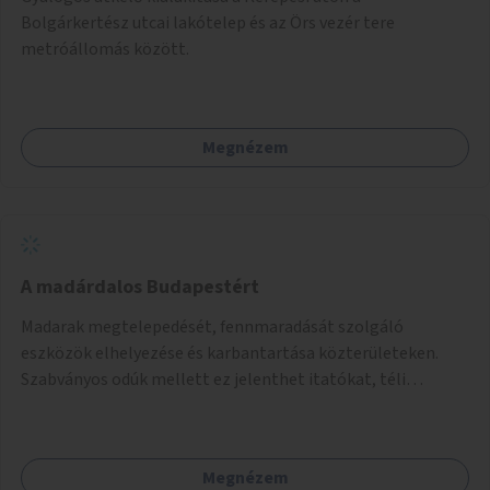
Bolgárkertész utcai lakótelep és az Örs vezér tere
metróállomás között.
Megnézem
A madárdalos Budapestért
Madarak megtelepedését, fennmaradását szolgáló
eszközök elhelyezése és karbantartása közterületeken.
Szabványos odúk mellett ez jelenthet itatókat, téli
madáretetőket is.
Megnézem