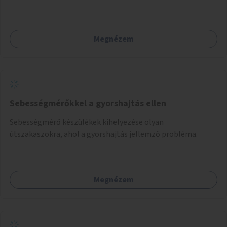
valósulna meg, a helyszíni adottságok figyelembevételével.
Megnézem
Sebességmérőkkel a gyorshajtás ellen
Sebességmérő készülékek kihelyezése olyan
útszakaszokra, ahol a gyorshajtás jellemző probléma.
Megnézem