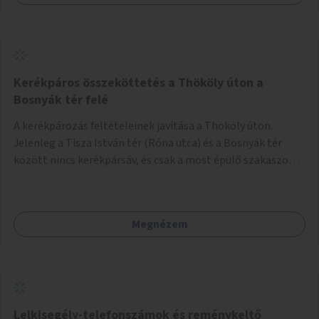
Kerékpáros összeköttetés a Thököly úton a
Bosnyák tér felé
A kerékpározás feltételeinek javítása a Thököly úton.
Jelenleg a Tisza István tér (Róna utca) és a Bosnyák tér
között nincs kerékpársáv, és csak a most épülő szakaszon
folytatódik a Bosnyák tér után.
Megnézem
Lelkisegély-telefonszámok és reménykeltő