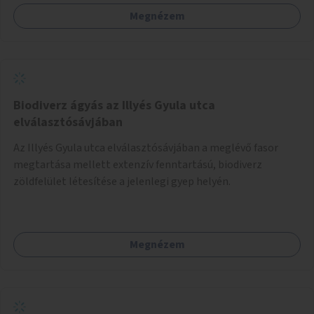
Megnézem
Biodiverz ágyás az Illyés Gyula utca
elválasztósávjában
Az Illyés Gyula utca elválasztósávjában a meglévő fasor
megtartása mellett extenzív fenntartású, biodiverz
zöldfelület létesítése a jelenlegi gyep helyén.
Megnézem