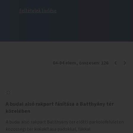
Feltételek törlése
64
-
84
elem
, összesen:
126
A budai alsó rakpart fásítása a Batthyány tér
közelében
A budai alsó rakpart Batthyány tér előtti parkolófelületén
közösségi tér kialakítása padokkal, fákkal.