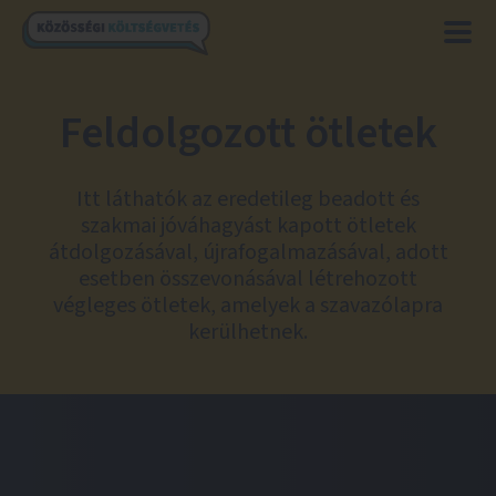
Feldolgozott ötletek
Itt láthatók az eredetileg beadott és
szakmai jóváhagyást kapott ötletek
átdolgozásával, újrafogalmazásával, adott
esetben összevonásával létrehozott
végleges ötletek, amelyek a szavazólapra
kerülhetnek.