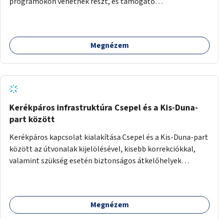
programokon vehetnek részt, és támogató
szolgáltatásokat érhetnek el. A központ helyet adhatna
csoportfoglalkozásoknak, kulturális eseményeknek és civil
szervezetek programjainak is. Az üzemeltető pályázat
Megnézem
útján lesz kiválasztva.
Kerékpáros infrastruktúra Csepel és a Kis-Duna-
part között
Kerékpáros kapcsolat kialakítása Csepel és a Kis-Duna-part
között az útvonalak kijelölésével, kisebb korrekciókkal,
valamint szükség esetén biztonságos átkelőhelyek
létesítésével.
Megnézem