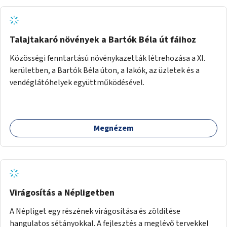
játéklehetőségeit bárki számára, egy már meglévő,
fejlesztett megoldás fenntartásán keresztül.
Talajtakaró növények a Bartók Béla út fáihoz
Közösségi fenntartású növénykazetták létrehozása a XI.
kerületben, a Bartók Béla úton, a lakók, az üzletek és a
vendéglátóhelyek együttműködésével.
Megnézem
Virágosítás a Népligetben
A Népliget egy részének virágosítása és zöldítése
hangulatos sétányokkal. A fejlesztés a meglévő tervekkel