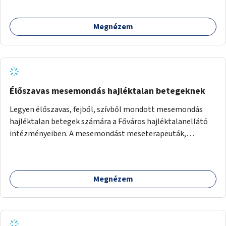
mutassanak be látványos, gondolatébresztő formában,
például rajzokkal, kérdésekkel, üzenetküldési lehetőséggel
Megnézem
vagy akciónapokkal – bérleti és közüzemi díjak nélkül, a
jelenlegi elhanyagolt állapot helyett.
Élőszavas mesemondás hajléktalan betegeknek
Legyen élőszavas, fejből, szívből mondott mesemondás
hajléktalan betegek számára a Főváros hajléktalanellátó
intézményeiben. A mesemondást meseterapeuták,
művészetterapeuták, mesemondó végzettségű emberek
végeznék.
Megnézem