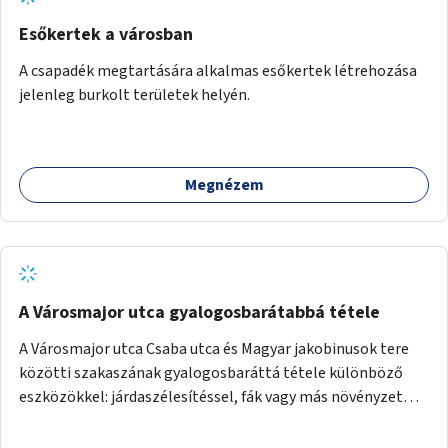
Esőkertek a városban
A csapadék megtartására alkalmas esőkertek létrehozása
jelenleg burkolt területek helyén.
Megnézem
A Városmajor utca gyalogosbarátabbá tétele
A Városmajor utca Csaba utca és Magyar jakobinusok tere
közötti szakaszának gyalogosbaráttá tétele különböző
eszközökkel: járdaszélesítéssel, fák vagy más növényzet
telepítésével (ahol erre lehetőség van), figyelembe véve a
kerékpáros közlekedés biztonságát is.