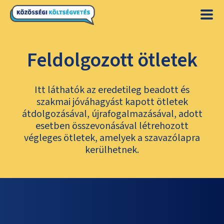
Feldolgozott ötletek
Itt láthatók az eredetileg beadott és
szakmai jóváhagyást kapott ötletek
átdolgozásával, újrafogalmazásával, adott
esetben összevonásával létrehozott
végleges ötletek, amelyek a szavazólapra
kerülhetnek.