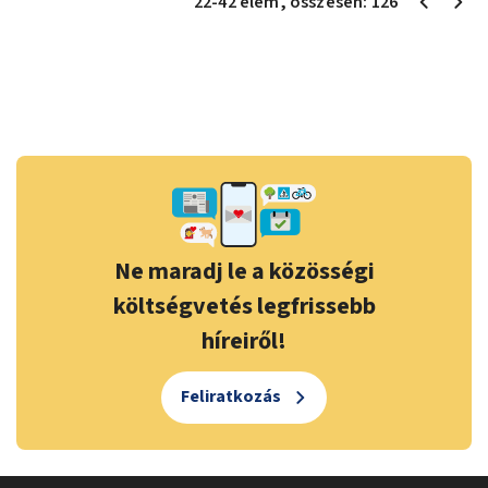
22
-
42
elem
, összesen:
126
Ne maradj le a közösségi
költségvetés legfrissebb
híreiről!
Feliratkozás