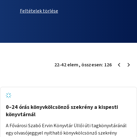
Feltételek törlése
22
-
42
elem
, összesen:
126
0–24 órás könyvkölcsönző szekrény a kispesti
könyvtárnál
A Fővárosi Szabó Ervin Könyvtár Üllői úti tagkönyvtáránál
egy olvasójeggyel nyitható könyvkölcsönző szekrény