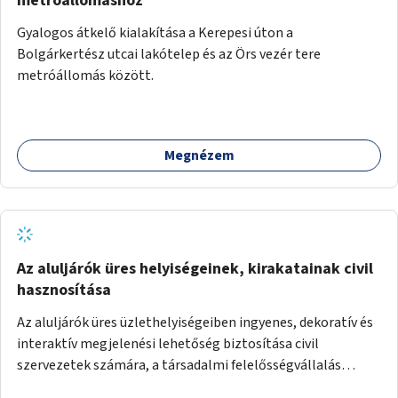
metróállomáshoz
Gyalogos átkelő kialakítása a Kerepesi úton a
Bolgárkertész utcai lakótelep és az Örs vezér tere
metróállomás között.
Megnézem
Az aluljárók üres helyiségeinek, kirakatainak civil
hasznosítása
Az aluljárók üres üzlethelyiségeiben ingyenes, dekoratív és
interaktív megjelenési lehetőség biztosítása civil
szervezetek számára, a társadalmi felelősségvállalás
jegyében. A cél, hogy közérdekű, segítő tevékenységeket