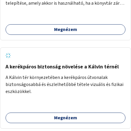
telepítése, amely akkor is használható, ha a könyvtár zárva
van.
Megnézem
A kerékpáros biztonság növelése a Kálvin térnél
A Kálvin tér környezetében a kerékpáros útvonalak
biztonságosabbá és észlelhetőbbé tétele vizuális és fizikai
eszközökkel.
Megnézem