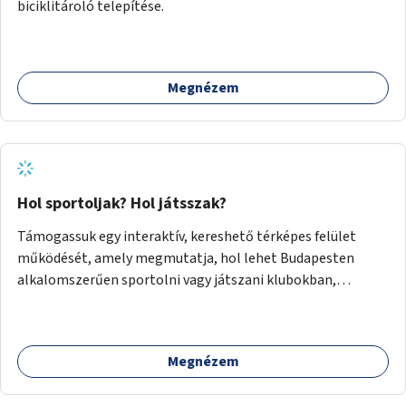
biciklitároló telepítése.
Megnézem
Hol sportoljak? Hol játsszak?
Támogassuk egy interaktív, kereshető térképes felület
működését, amely megmutatja, hol lehet Budapesten
alkalomszerűen sportolni vagy játszani klubokban,
közösségi terekben vagy nyilvános pályákon. A felhasználó
például könnyen megtudhatja, hol tud a környékén jógázni,
bridzsezni, biliárdozni vagy társasjátékozni, és azt is, hogy
Megnézem
ezek mikor érhetők el. A projekt célja, hogy átláthatóvá és
könnyen elérhetővé tegye a város közösségi sport- és