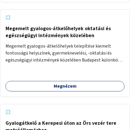
Megemelt gyalogos-átkelőhelyek oktatási és
egészségügyi intézmények közelében
Megemelt gyalogos-átkelőhelyek telepítése kiemelt
fontosságú helyszínek, gyermeknevelési, -oktatási és
egészségügyi intézmények közelében Budapest különböző
pontjain, 7–12 helyszínen.
Megnézem
Gyalogátkelő a Kerepesi úton az Örs vezér tere