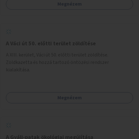
Megnézem
A Váci út 50. előtti terület zöldítése
A XIII. kerület, Váci út 50. előtti terület zöldítése.
Zöldkazetta és hozzá tartozó öntözési rendszer
kialakítása.
Megnézem
A Gyáli-patak ökológiai megújítása