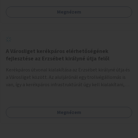
Megnézem
A Városliget kerékpáros elérhetőségének
fejlesztése az Erzsébet királyné útja felől
Kerékpáros útvonal kialakítása az Erzsébet királyné útja és
a Városliget között. Az aluljárónál egy trolivégállomás is
van, így a kerékpáros infrastruktúrát úgy kell kialakítani,
hogy biztonságosan lehessen biciklizni a troliforgalom
mellett is. Az útvonal átvezetésre kerülne a Hungária
körúton, majd a Városligetig folytatódna a Hermina utat
Megnézem
keresztezve.