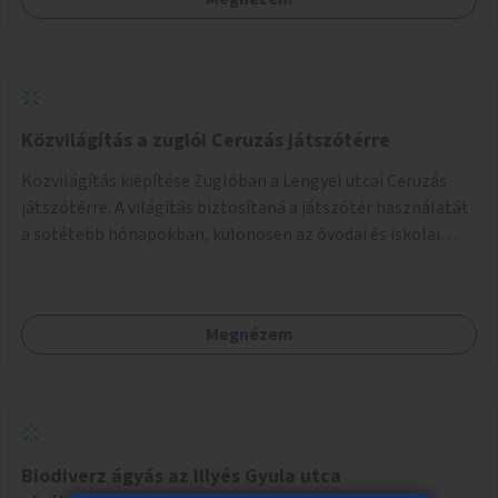
Közvilágítás a zuglói Ceruzás játszótérre
Közvilágítás kiépítése Zuglóban a Lengyel utcai Ceruzás
játszótérre. A világítás biztosítaná a játszótér használatát
a sötétebb hónapokban, különösen az óvodai és iskolai
foglalkozások utáni időszakban.
Megnézem
Biodiverz ágyás az Illyés Gyula utca