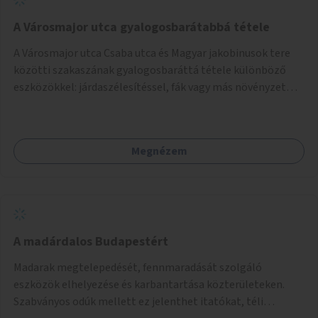
A Városmajor utca gyalogosbarátabbá tétele
A Városmajor utca Csaba utca és Magyar jakobinusok tere
közötti szakaszának gyalogosbaráttá tétele különböző
eszközökkel: járdaszélesítéssel, fák vagy más növényzet
telepítésével (ahol erre lehetőség van), figyelembe véve a
kerékpáros közlekedés biztonságát is.
Megnézem
A madárdalos Budapestért
Madarak megtelepedését, fennmaradását szolgáló
eszközök elhelyezése és karbantartása közterületeken.
Szabványos odúk mellett ez jelenthet itatókat, téli