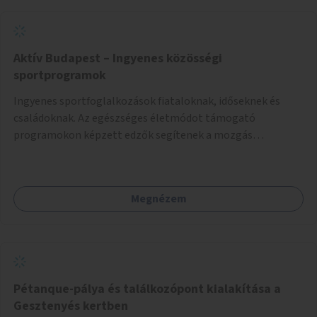
Aktív Budapest – Ingyenes közösségi
sportprogramok
Ingyenes sportfoglalkozások fiataloknak, időseknek és
családoknak. Az egészséges életmódot támogató
programokon képzett edzők segítenek a mozgás
örömének megtalálásában különféle mozgásformákon
keresztül (pl. jóga, vízi torna, aerobik, csikung).
Megnézem
Pétanque-pálya és találkozópont kialakítása a
Gesztenyés kertben