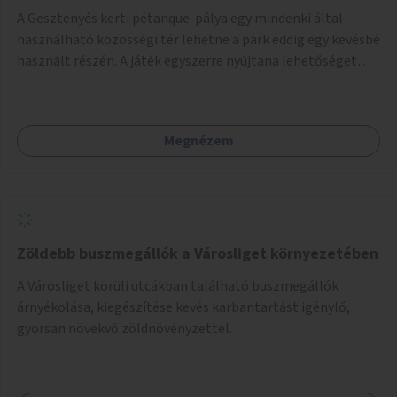
A Gesztenyés kerti pétanque-pálya egy mindenki által
használható közösségi tér lehetne a park eddig egy kevésbé
használt részén. A játék egyszerre nyújtana lehetőséget
kikapcsolódásra, társasági élményre és sportolásra –
generációkon átívelően, akár mozgásukban korlátozott,
autizmussal vagy demenciával élő emberek számára is.
Megnézem
Zöldebb buszmegállók a Városliget környezetében
A Városliget körüli utcákban található buszmegállók
árnyékolása, kiegészítése kevés karbantartást igénylő,
gyorsan növekvő zöldnövényzettel.