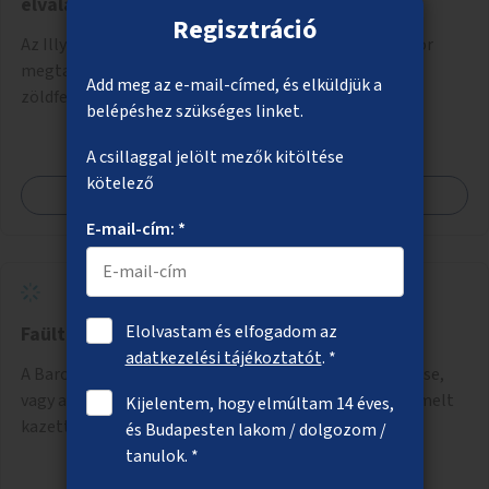
elválasztósávjában
Regisztráció
Az Illyés Gyula utca elválasztósávjában a meglévő fasor
megtartása mellett extenzív fenntartású, biodiverz
Add meg az e-mail-címed, és elküldjük a
zöldfelület létesítése a jelenlegi gyep helyén.
belépéshez szükséges linket.
A csillaggal jelölt mezők kitöltése
kötelező
Megnézem
E-mail-cím: *
Elolvastam és elfogadom az
Faültetés, zöldítés a Baross utcában
adatkezelési tájékoztatót
. *
A Baross utca Nagykörúton kívüli szakaszán fák ültetése,
vagy ahol erre a közművek miatt nincs lehetőség, kiemelt
Kijelentem, hogy elmúltam 14 éves,
kazettás évelőágyások létrehozása.
és Budapesten lakom / dolgozom /
tanulok. *