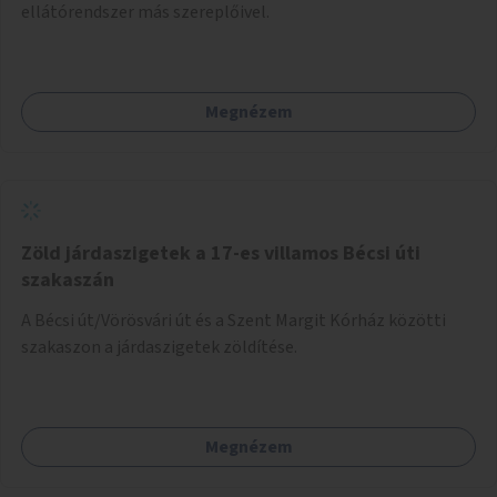
ellátórendszer más szereplőivel.
Megnézem
Zöld járdaszigetek a 17-es villamos Bécsi úti
szakaszán
A Bécsi út/Vörösvári út és a Szent Margit Kórház közötti
szakaszon a járdaszigetek zöldítése.
Megnézem