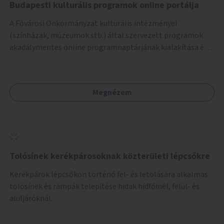
Budapesti kulturális programok online portálja
A Fővárosi Önkormányzat kulturális intézményei
(színházak, múzeumok stb.) által szervezett programok
akadálymentes online programnaptárjának kialakítása és
működtetése. Átfogó és naprakész tartalommal.
Megnézem
Tolósínek kerékpárosoknak közterületi lépcsőkre
Kerékpárok lépcsőkön történő fel- és letolására alkalmas
tolósínek és rámpák telepítése hidak hídfőinél, felül- és
aluljáróknál.