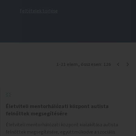
Feltételek törlése
1
-
21
elem
, összesen:
126
Életviteli mentorhálózati központ autista
felnőttek megsegítésére
Életviteli mentorhálózati központ kialakítása autista
felnőttek megsegítésére, együttműködve a szociális