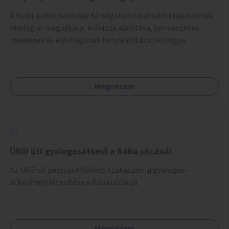
A Gyáli-patak Soroksár térségében található szakaszának
ökológiai megújítása, élővízzé alakítása, természetes
medrének és élővilágának helyreállítása ökológiai
szakértők bevonásával.
Megnézem
Üllői úti gyalogosátkelő a Rába utcánál
Az Üllői út pestszentlőrinci szakaszán új gyalogos-
átkelőhely létesítése a Rába utcánál.
Megnézem