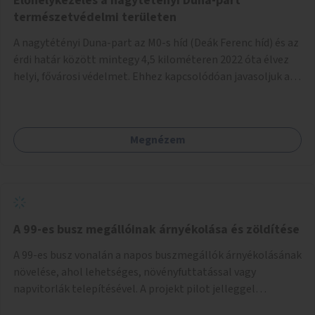
Élőhelykezelés a nagytétényi Duna-part
természetvédelmi területen
A nagytétényi Duna-part az M0-s híd (Deák Ferenc híd) és az
érdi határ között mintegy 4,5 kilométeren 2022 óta élvez
helyi, fővárosi védelmet. Ehhez kapcsolódóan javasoljuk a
terület élőhelykezelését, a tájidegen, invazív fajok
ritkítását, visszaszorítását.
Megnézem
A 99-es busz megállóinak árnyékolása és zöldítése
A 99-es busz vonalán a napos buszmegállók árnyékolásának
növelése, ahol lehetséges, növényfuttatással vagy
napvitorlák telepítésével. A projekt pilot jelleggel
valósulna meg, a helyszíni adottságok figyelembevételével.