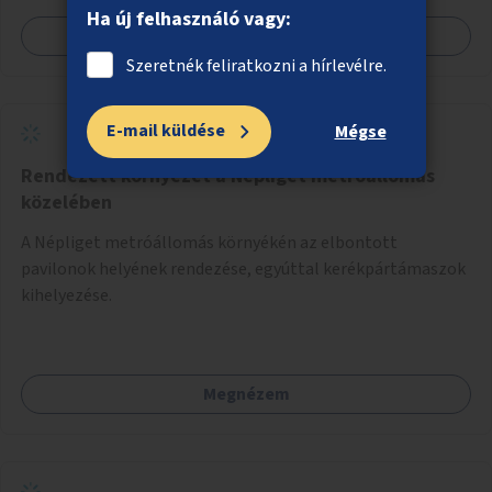
Ha új felhasználó vagy:
Megnézem
Szeretnék feliratkozni a hírlevélre.
E-mail küldése
Mégse
Rendezett környezet a Népliget metróállomás
közelében
A Népliget metróállomás környékén az elbontott
pavilonok helyének rendezése, egyúttal kerékpártámaszok
kihelyezése.
Megnézem