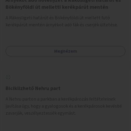
Árnyékot adó növényzet a Rákosligeti határút és
Bökényföldi út melletti kerékpárút mentén
A Rákosligeti határút és Bökényföldi út mellett futó
kerékpárút mentén árnyékot adó fák és cserjék ültetése.
Megnézem
Biciklizhető Nehru part
A Nehru parton a parkban a kerékpározás feltételeinek
javítása úgy, hogy a gyalogosok és a kerékpárosok kevésbé
zavarják, veszélyeztessék egymást.