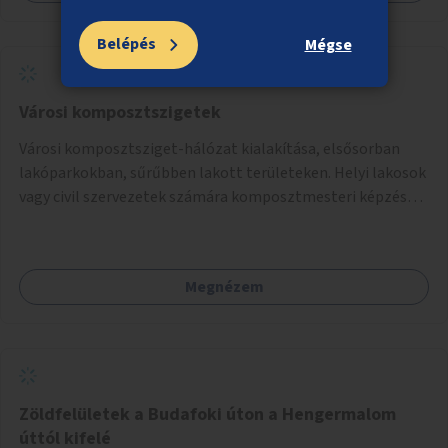
Belépés
Mégse
Városi komposztszigetek
Városi komposztsziget-hálózat kialakítása, elsősorban
lakóparkokban, sűrűbben lakott területeken. Helyi lakosok
vagy civil szervezetek számára komposztmesteri képzés
biztosítása, ami lehetővé teszi a komposztszigetek
helyben történő hosszú távú fenntartását.
Megnézem
Zöldfelületek a Budafoki úton a Hengermalom
úttól kifelé