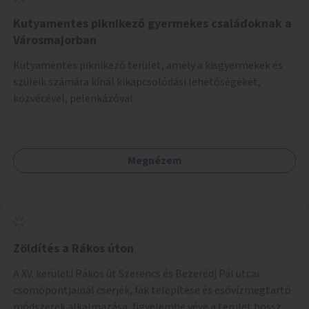
Kutyamentes piknikező gyermekes családoknak a
Városmajorban
Kutyamentes piknikező terület, amely a kisgyermekek és
szüleik számára kínál kikapcsolódási lehetőségeket,
közvécével, pelenkázóval.
Megnézem
Zöldítés a Rákos úton
A XV. kerületi Rákos út Szerencs és Bezerédj Pál utcai
csomópontjainál cserjék, fák telepítése és esővízmegtartó
módszerek alkalmazása, figyelembe véve a terület hosszú