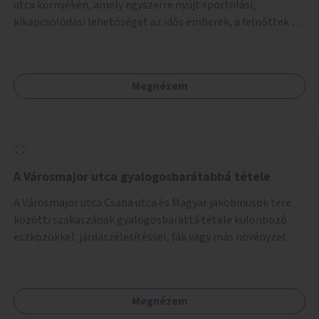
utca környékén, amely egyszerre nyújt sportolási,
kikapcsolódási lehetőséget az idős emberek, a felnőttek és
a gyerekek számára is.
Megnézem
A Városmajor utca gyalogosbarátabbá tétele
A Városmajor utca Csaba utca és Magyar jakobinusok tere
közötti szakaszának gyalogosbaráttá tétele különböző
eszközökkel: járdaszélesítéssel, fák vagy más növényzet
telepítésével (ahol erre lehetőség van), figyelembe véve a
kerékpáros közlekedés biztonságát is.
Megnézem