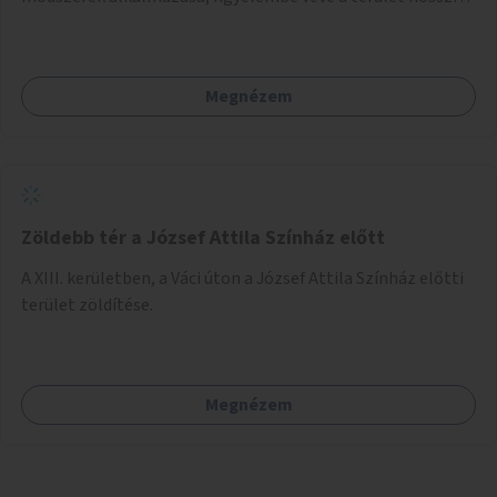
távú átalakítási terveit.
Megnézem
Zöldebb tér a József Attila Színház előtt
A XIII. kerületben, a Váci úton a József Attila Színház előtti
terület zöldítése.
Megnézem