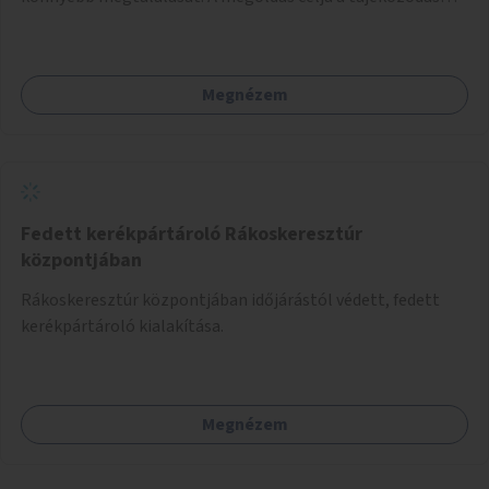
egyszerűsítése, különösen a kevésbé gyakran közlekedők és
a turisták számára, nemzetközi jó gyakorlatok alapján.
Megnézem
Fedett kerékpártároló Rákoskeresztúr
központjában
Rákoskeresztúr központjában időjárástól védett, fedett
kerékpártároló kialakítása.
Megnézem