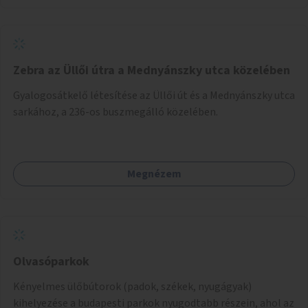
Zebra az Üllői útra a Mednyánszky utca közelében
Gyalogosátkelő létesítése az Üllői út és a Mednyánszky utca
sarkához, a 236-os buszmegálló közelében.
Megnézem
Olvasóparkok
Kényelmes ülőbútorok (padok, székek, nyugágyak)
kihelyezése a budapesti parkok nyugodtabb részein, ahol az