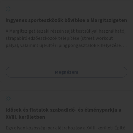
Ingyenes sporteszközök bővítése a Margitszigeten
A Margitsziget északi részén saját testsúllyal használható,
strapabíró edzőeszközök telepítése (street workout
pálya), valamint új kültéri pingpongasztalok kihelyezése. A
meglévő fitneszterület jelenleg alig felszerelt, így
kihasználatlan. A pingpongasztalok telepítésével egy
népszerű, ingyenes sportolási lehetőség válna elérhetővé a
Megnézem
sziget északi felén, ahol jelenleg egyetlen asztal sem
található.
Idősek és fiatalok szabadidő- és élményparkja a
XVIII. kerületben
Egy olyan közösségi park létrehozása a XVIII. kerületi Építő