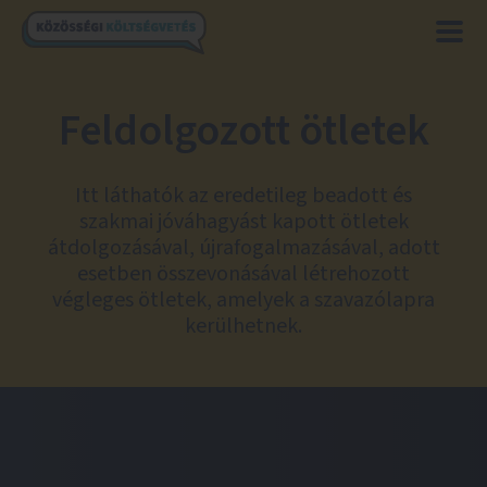
Feldolgozott ötletek
Itt láthatók az eredetileg beadott és
szakmai jóváhagyást kapott ötletek
átdolgozásával, újrafogalmazásával, adott
esetben összevonásával létrehozott
végleges ötletek, amelyek a szavazólapra
kerülhetnek.