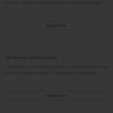
használt részén. A játék egyszerre nyújtana lehetőséget
kikapcsolódásra, társasági élményre és sportolásra –
generációkon átívelően, akár mozgásukban korlátozott,
autizmussal vagy demenciával élő emberek számára is.
Megnézem
Társkereső rendezvények
Társkereső rendezvények szervezése olyanok számára, akik
párkapcsolatot keresnek, és szeretnének ismerkedni.
Megnézem