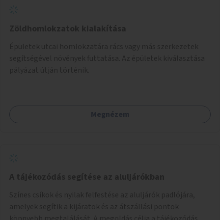
Zöldhomlokzatok kialakítása
Épületek utcai homlokzatára rács vagy más szerkezetek
segítségével növények futtatása. Az épületek kiválasztása
pályázat útján történik.
Megnézem
A tájékozódás segítése az aluljárókban
Színes csíkok és nyilak felfestése az aluljárók padlójára,
amelyek segítik a kijáratok és az átszállási pontok
könnyebb megtalálását. A megoldás célja a tájékozódás