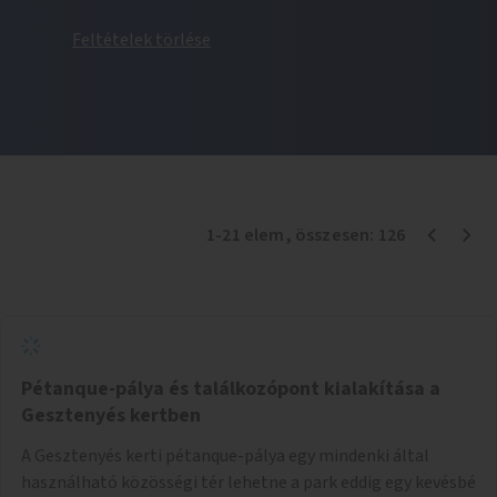
Feltételek törlése
1
-
21
elem
, összesen:
126
Pétanque-pálya és találkozópont kialakítása a
Gesztenyés kertben
A Gesztenyés kerti pétanque-pálya egy mindenki által
használható közösségi tér lehetne a park eddig egy kevésbé