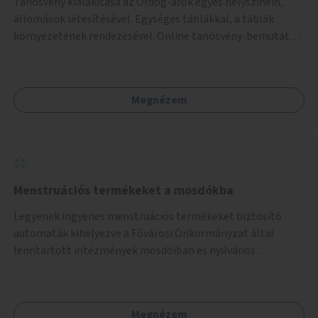
Tanösvény kialakítása az Ördög-árok egyes helyszínein,
állomások létesítésével. Egységes táblákkal, a táblák
környezetének rendezésével. Online tanösvény-bemutató
felület kialakítása.
Megnézem
Menstruációs termékeket a mosdókba
Legyenek ingyenes menstruációs termékeket biztosító
automaták kihelyezve a Fővárosi Önkormányzat által
fenntartott intézmények mosdóiban és nyilvános
illemhelyeken.
Megnézem