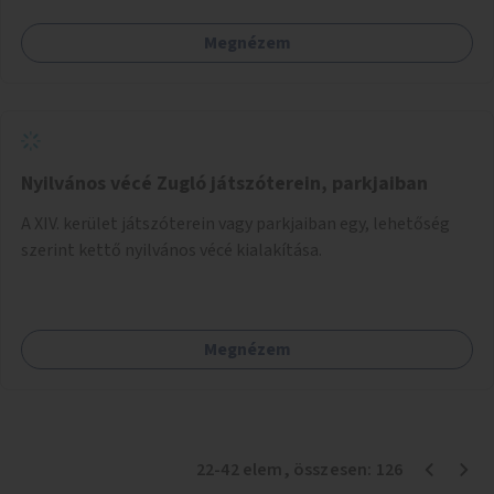
körúton, majd a Városligetig folytatódna a Hermina utat
Megnézem
keresztezve.
Nyilvános vécé Zugló játszóterein, parkjaiban
A XIV. kerület játszóterein vagy parkjaiban egy, lehetőség
szerint kettő nyilvános vécé kialakítása.
Megnézem
22
-
42
elem
, összesen:
126