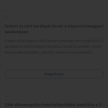
Fedett és zárt kerékpártároló a káposztásmegyeri
lakótelepen
A káposztásmegyeri lakótelepen jelenleg nem megoldott a
kerékpárok biztonságos tárolása a házak közelében. Ezért
lenne szükség fedett, zárható, közösen használható
kerékpártárolók kialakítására, amelyek védelmet nyújtanak
az időjárás viszontagságaival szemben.
Megnézem
Zöld villamospálya fenntarthatóbbá alakítása a 3-