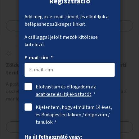
Regisztráció
szakértők bevonásával.
Add meg az e-mail-címed, és elküldjük a
belépéshez szükséges linket.
Megnézem
A csillaggal jelölt mezők kitöltése
kötelező
E-mail-cím: *
Zöldutak fejlesztése Budapest erdős és vízparti
területein
A pesti erdőket, kisvízfolyásokat és védett területeket
Elolvastam és elfogadom az
összekapcsoló zöldúthálózat elindítása. A projekt célja a
adatkezelési tájékoztatót
. *
már létező, de gyakran elhanyagolt vagy ismeretlen
ösvények biztonságosabbá és használhatóbbá tétele,
Kijelentem, hogy elmúltam 14 éves,
különösen a közúti átvezetések, csúszós szakaszok és
és Budapesten lakom / dolgozom /
szűkületek javításával, néhány ponton pedig helyszíni
tanulok. *
Megnézem
beavatkozással (pl. táblák kihelyezése, hulladékgyűjtők,
akadálymentesítés). Az útvonalak kijelölése és
Ha új felhasználó vagy: