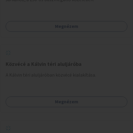
Megnézem
Közvécé a Kálvin téri aluljáróba
A Kálvin téri aluljáróban közvécé kialakítása.
Megnézem