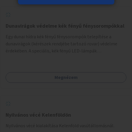
Dunavirágok védelme kék fényű fénysorompókkal
Egy dunai hídra kék fényű fénysorompók telepítése a
dunavirágok (kérészek rendjébe tartozó rovar) védelme
érdekében. A speciális, kék fényű LED-lámpák
felszerelésének célja, hogy a rajzó kérészeket a vízfelszín
felett tartsák, megakadályozva, hogy a hidak úttestjére
repüljenek, és ott rakják le petéiket.
Megnézem
Nyilvános vécé Kelenföldön
Nyilvános vécé kialakítása Kelenföld vasútállomásnál.