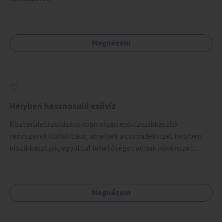
Megnézem
Helyben hasznosuló esővíz
Közterületi zöldsávokban olyan esővízszikkasztó
rendszerek kialakítása, amelyek a csapadékvizet helyben
elszikkasztják, egyúttal lehetőséget adnak növényzet
telepítésére is.
Megnézem