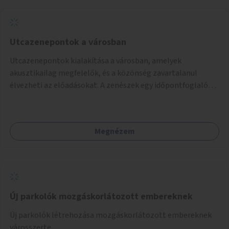
Utcazenepontok a városban
Utcazenepontok kialakítása a városban, amelyek
akusztikailag megfelelők, és a közönség zavartalanul
élvezheti az előadásokat. A zenészek egy időpontfoglalón
jelentkezhetnek be fellépni.
Megnézem
Új parkolók mozgáskorlátozott embereknek
Új parkolók létrehozása mozgáskorlátozott embereknek
városszerte.