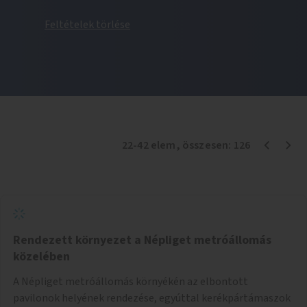
Feltételek törlése
22
-
42
elem
, összesen:
126
Rendezett környezet a Népliget metróállomás
közelében
A Népliget metróállomás környékén az elbontott
pavilonok helyének rendezése, egyúttal kerékpártámaszok