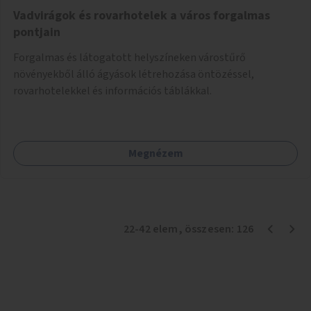
Vadvirágok és rovarhotelek a város forgalmas
pontjain
Forgalmas és látogatott helyszíneken várostűrő
növényekből álló ágyások létrehozása öntözéssel,
rovarhotelekkel és információs táblákkal.
Megnézem
22
-
42
elem
, összesen:
126