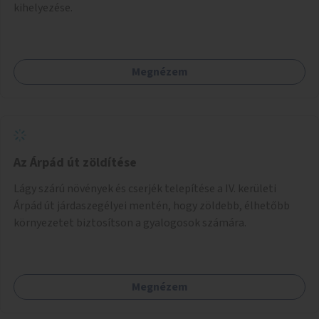
kihelyezése.
Megnézem
Az Árpád út zöldítése
Lágy szárú növények és cserjék telepítése a IV. kerületi
Árpád út járdaszegélyei mentén, hogy zöldebb, élhetőbb
környezetet biztosítson a gyalogosok számára.
Megnézem