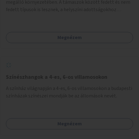
megálló környezetében. A támaszok között fedett és nem
fedett típusok is lesznek, a helyszíni adottságokhoz
igazodva.
Megnézem
Színészhangok a 4-es, 6-os villamosokon
A színház világnapján a 4-es, 6-os villamosokon a budapesti
színházak színészei mondják be az állomások nevét.
Megnézem