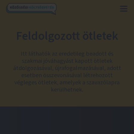
Feldolgozott ötletek
Itt láthatók az eredetileg beadott és
szakmai jóváhagyást kapott ötletek
átdolgozásával, újrafogalmazásával, adott
esetben összevonásával létrehozott
végleges ötletek, amelyek a szavazólapra
kerülhetnek.