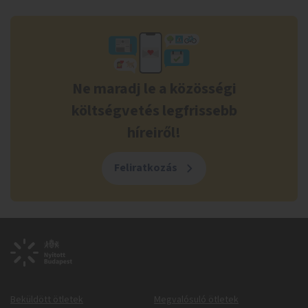
Ne maradj le a közösségi
költségvetés legfrissebb
híreiről!
Feliratkozás
Beküldött ötletek
Megvalósuló ötletek