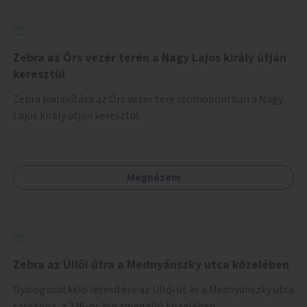
Zebra az Örs vezér terén a Nagy Lajos király útján
keresztül
Zebra kialakítása az Örs vezér tere csomópontban a Nagy
Lajos király útján keresztül.
Megnézem
Zebra az Üllői útra a Mednyánszky utca közelében
Gyalogosátkelő létesítése az Üllői út és a Mednyánszky utca
sarkához, a 236-os buszmegálló közelében.