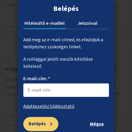
tölteni idős emberekkel, akik társaságra, beszélgetésre
Belépés
vágynak.
Hitelesítő e-maillel
Jelszóval
Megnézem
Add meg az e-mail-címed, és elküldjük a
belépéshez szükséges linket.
A csillaggal jelölt mezők kitöltése
kötelező
Kisgyermekes anyákat támogató közösségi tér
E-mail-cím: *
Közösségi tér csoportszobákkal kisgyermekes anyák
számára, ahol őszintén beszélhetnek a nehézségeikről,
részt vehetnek önismereti és regeneráló foglalkozásokon
(pl. gyógytorna, jóga, terápia), miközben a gyerekek
Adatkezelési tájékoztató
biztonságban játszhatnak.
Megnézem
Belépés
Mégse