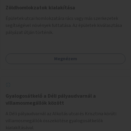
Zöldhomlokzatok kialakítása
Épületek utcai homlokzatára rács vagy más szerkezetek
segítségével növények futtatása. Az épületek kiválasztása
pályázat útján történik.
Megnézem
Gyalogosátkelő a Déli pályaudvarnál a
villamosmegállók között
A Déli pályaudvarnál az Alkotás utcai és Krisztina körúti
villamosmegállók összekötése gyalogosátkelők
kialakításával.