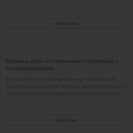
Megnézem
Pétanque-pálya és találkozópont kialakítása a
Gesztenyés kertben
A Gesztenyés kerti pétanque-pálya egy mindenki által
használható közösségi tér lehetne a park eddig egy kevésbé
használt részén. A játék egyszerre nyújtana lehetőséget
kikapcsolódásra, társasági élményre és sportolásra –
generációkon átívelően, akár mozgásukban korlátozott,
autizmussal vagy demenciával élő emberek számára is.
Megnézem