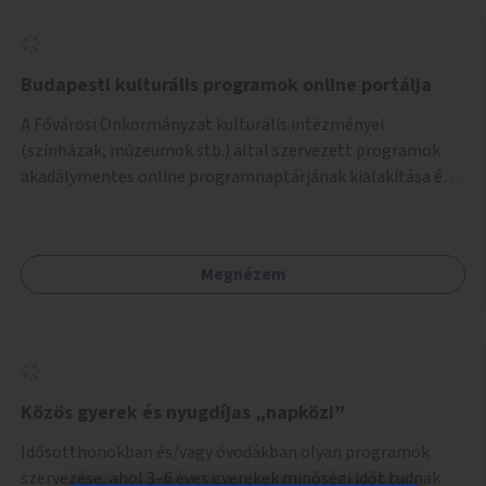
Budapesti kulturális programok online portálja
A Fővárosi Önkormányzat kulturális intézményei
(színházak, múzeumok stb.) által szervezett programok
akadálymentes online programnaptárjának kialakítása és
működtetése. Átfogó és naprakész tartalommal.
Megnézem
Közös gyerek és nyugdíjas „napközi”
Idősotthonokban és/vagy óvodákban olyan programok
szervezése, ahol 3–6 éves gyerekek minőségi időt tudnak