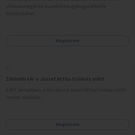
villamosmegállók összekötése gyalogosátkelők
kialakításával.
Megnézem
Zöldebb tér a József Attila Színház előtt
A XIII. kerületben, a Váci úton a József Attila Színház előtti
terület zöldítése.
Megnézem