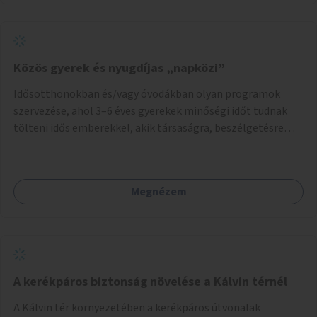
Közös gyerek és nyugdíjas „napközi”
Idősotthonokban és/vagy óvodákban olyan programok
szervezése, ahol 3–6 éves gyerekek minőségi időt tudnak
tölteni idős emberekkel, akik társaságra, beszélgetésre
vágynak.
Megnézem
A kerékpáros biztonság növelése a Kálvin térnél
A Kálvin tér környezetében a kerékpáros útvonalak