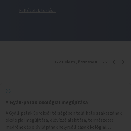
Feltételek törlése
1
-
21
elem
, összesen:
126
A Gyáli-patak ökológiai megújítása
A Gyáli-patak Soroksár térségében található szakaszának
ökológiai megújítása, élővízzé alakítása, természetes
medrének és élővilágának helyreállítása ökológiai