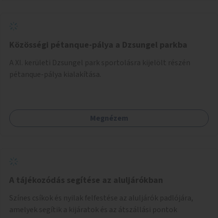
Közösségi pétanque-pálya a Dzsungel parkba
A XI. kerületi Dzsungel park sportolásra kijelölt részén
pétanque-pálya kialakítása.
Megnézem
A tájékozódás segítése az aluljárókban
Színes csíkok és nyilak felfestése az aluljárók padlójára,
amelyek segítik a kijáratok és az átszállási pontok