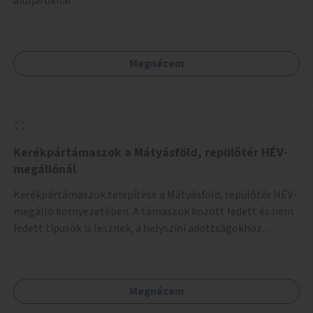
aluljáróknál.
Megnézem
Kerékpártámaszok a Mátyásföld, repülőtér HÉV-
megállónál
Kerékpártámaszok telepítése a Mátyásföld, repülőtér HÉV-
megálló környezetében. A támaszok között fedett és nem
fedett típusok is lesznek, a helyszíni adottságokhoz
igazodva.
Megnézem