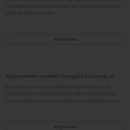
segítségével növények futtatása. Az épületek kiválasztása
pályázat útján történik.
Megnézem
Kisgyermekes anyákat támogató közösségi tér
Közösségi tér csoportszobákkal kisgyermekes anyák
számára, ahol őszintén beszélhetnek a nehézségeikről,
részt vehetnek önismereti és regeneráló foglalkozásokon
(pl. gyógytorna, jóga, terápia), miközben a gyerekek
biztonságban játszhatnak.
Megnézem