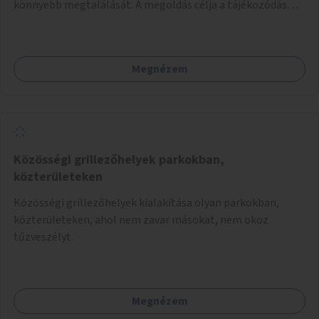
könnyebb megtalálását. A megoldás célja a tájékozódás
egyszerűsítése, különösen a kevésbé gyakran közlekedők és
a turisták számára, nemzetközi jó gyakorlatok alapján.
Megnézem
Közösségi grillezőhelyek parkokban,
közterületeken
Közösségi grillezőhelyek kialakítása olyan parkokban,
közterületeken, ahol nem zavar másokat, nem okoz
tűzveszélyt.
Megnézem