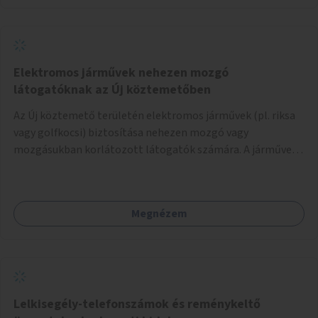
Elektromos járművek nehezen mozgó
látogatóknak az Új köztemetőben
Az Új köztemető területén elektromos járművek (pl. riksa
vagy golfkocsi) biztosítása nehezen mozgó vagy
mozgásukban korlátozott látogatók számára. A járművek
a temetőkapu és a megadott sírhely között közlekednének.
Megnézem
Lelkisegély-telefonszámok és reménykeltő