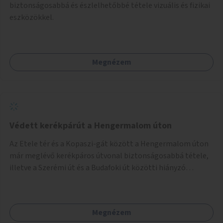
biztonságosabbá és észlelhetőbbé tétele vizuális és fizikai
eszközökkel.
Megnézem
Védett kerékpárút a Hengermalom úton
Az Etele tér és a Kopaszi-gát között a Hengermalom úton
már meglévő kerékpáros útvonal biztonságosabbá tétele,
illetve a Szerémi út és a Budafoki út közötti hiányzó
szakasz kiépítése. Ezáltal gyerek- és családbarát
kerékpáros útvonal alakítható ki, amely többek között
iskolákhoz, kulturális intézményekhez és a Kopaszi-gáthoz
Megnézem
biztosítana elérést.