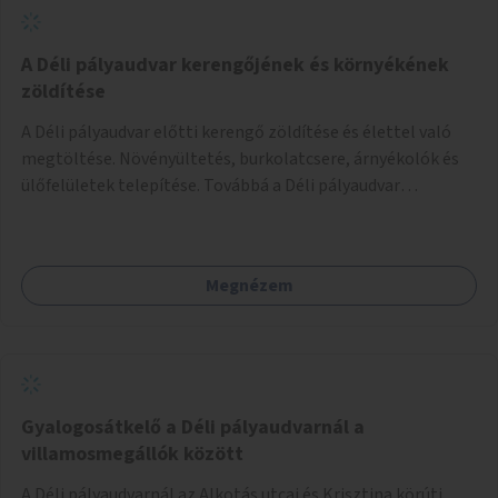
A Déli pályaudvar kerengőjének és környékének
zöldítése
A Déli pályaudvar előtti kerengő zöldítése és élettel való
megtöltése. Növényültetés, burkolatcsere, árnyékolók és
ülőfelületek telepítése. Továbbá a Déli pályaudvar
környezetének zöldítése, a kihasználatlan területek
zöldfelületekkel való gazdagítása.
Megnézem
Gyalogosátkelő a Déli pályaudvarnál a
villamosmegállók között
A Déli pályaudvarnál az Alkotás utcai és Krisztina körúti