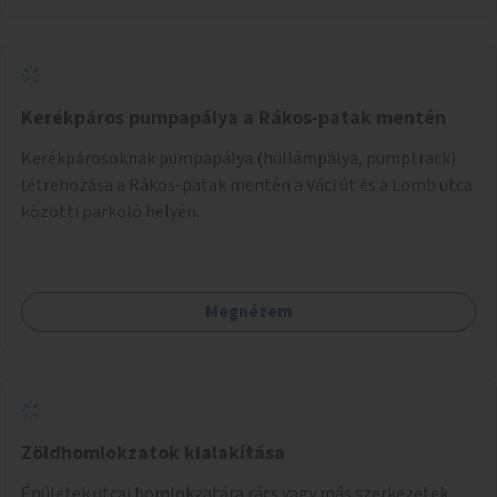
Kerékpáros pumpapálya a Rákos-patak mentén
Kerékpárosoknak pumpapálya (hullámpálya, pumptrack)
létrehozása a Rákos-patak mentén a Váci út és a Lomb utca
közötti parkoló helyén.
Megnézem
Zöldhomlokzatok kialakítása
Épületek utcai homlokzatára rács vagy más szerkezetek