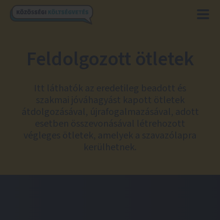
Feldolgozott ötletek
Itt láthatók az eredetileg beadott és
szakmai jóváhagyást kapott ötletek
átdolgozásával, újrafogalmazásával, adott
esetben összevonásával létrehozott
végleges ötletek, amelyek a szavazólapra
kerülhetnek.