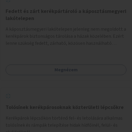
Fedett és zárt kerékpártároló a káposztásmegyeri
lakótelepen
A káposztásmegyeri lakótelepen jelenleg nem megoldott a
kerékpárok biztonságos tárolása a házak közelében. Ezért
lenne szükség fedett, zárható, közösen használható
kerékpártárolók kialakítására, amelyek védelmet nyújtanak
az időjárás viszontagságaival szemben.
Megnézem
Tolósínek kerékpárosoknak közterületi lépcsőkre
Kerékpárok lépcsőkön történő fel- és letolására alkalmas
tolósínek és rámpák telepítése hidak hídfőinél, felül- és