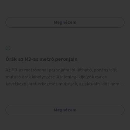
szakértők bevonásával.
Megnézem
Órák az M3-as metró peronjain
Az M3-as metróvonal peronjaira jól látható, pontos időt
mutató órák kihelyezése. A jelenlegi kijelzők csak a
következő járat érkezését mutatják, az aktuális időt nem.
Az órák a peronokon várakozók tájékozódását segítenék,
ahogyan az más közösségi tereken is bevett gyakorlat.
Megnézem