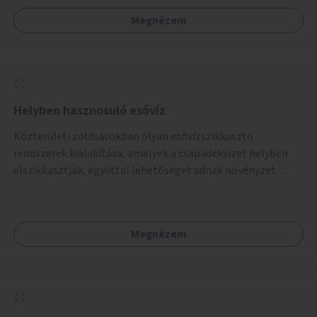
Megnézem
Helyben hasznosuló esővíz
Közterületi zöldsávokban olyan esővízszikkasztó
rendszerek kialakítása, amelyek a csapadékvizet helyben
elszikkasztják, egyúttal lehetőséget adnak növényzet
telepítésére is.
Megnézem