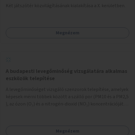
Két játszótér közvilágításának kialakítása a X. kerületben.
Megnézem
A budapesti levegőminőség vizsgálatára alkalmas
eszközök telepítése
A levegőminőséget vizsgáló szenzorok telepítése, amelyek
képesek mérni többek között a szálló por (PM10 és a PM2,5
), az ózon (O₃) és a nitrogén-dioxid (NO₂) koncentrációját,
valamint meteorológiai paramétereket, például a
szélsebességet, a szélirányt, a hőmérsékletet vagy a relatív
páratartalmat. A gyűjtött adatok egy online platformon
Megnézem
(webes felület és mobilalkalmazás) lennének elérhetők,