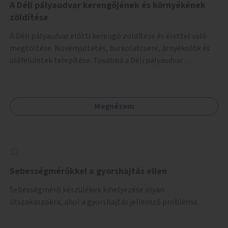
A Déli pályaudvar kerengőjének és környékének
zöldítése
A Déli pályaudvar előtti kerengő zöldítése és élettel való
megtöltése. Növényültetés, burkolatcsere, árnyékolók és
ülőfelületek telepítése. Továbbá a Déli pályaudvar
környezetének zöldítése, a kihasználatlan területek
zöldfelületekkel való gazdagítása.
Megnézem
Sebességmérőkkel a gyorshajtás ellen
Sebességmérő készülékek kihelyezése olyan
útszakaszokra, ahol a gyorshajtás jellemző probléma.