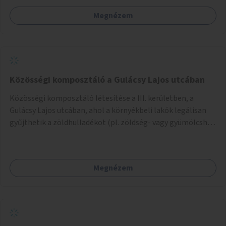
szervezetek programjainak is. Az üzemeltető pályázat
Megnézem
útján lesz kiválasztva.
Közösségi komposztáló a Gulácsy Lajos utcában
Közösségi komposztáló létesítése a III. kerületben, a
Gulácsy Lajos utcában, ahol a környékbeli lakók legálisan
gyűjthetik a zöldhulladékot (pl. zöldség- vagy gyümölcshéj,
letört gallyak, falevelek), akár aprítási lehetőséggel is. A
fenntartható működés érdekében a lakosok számára
komposztmesteri képzést is biztosítunk. A komposztáló
Megnézem
csak akkor valósulhat meg, ha létrejön egy helyi fenntartó
közösség, amely vállalja a működtetést és a felügyeletet.