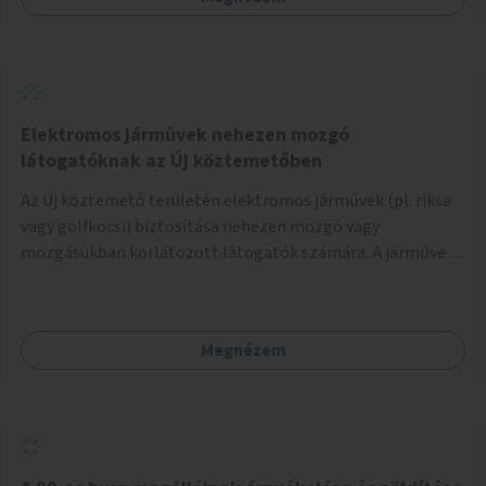
Elektromos járművek nehezen mozgó
látogatóknak az Új köztemetőben
Az Új köztemető területén elektromos járművek (pl. riksa
vagy golfkocsi) biztosítása nehezen mozgó vagy
mozgásukban korlátozott látogatók számára. A járművek
a temetőkapu és a megadott sírhely között közlekednének.
Megnézem