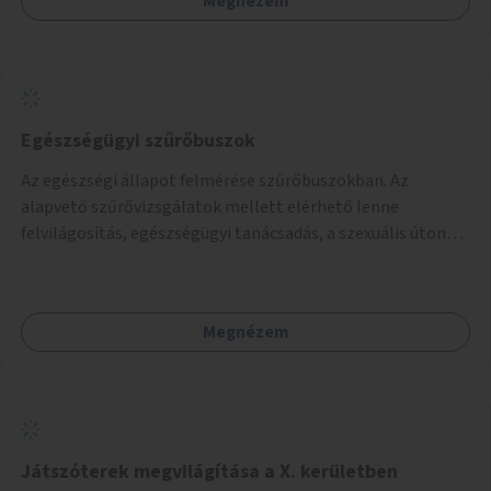
Megnézem
Egészségügyi szűrőbuszok
Az egészségi állapot felmérése szűrőbuszokban. Az
alapvető szűrővizsgálatok mellett elérhető lenne
felvilágosítás, egészségügyi tanácsadás, a szexuális úton
terjedő betegségek szűrése és a szenvedélybetegek
támogatása.
Megnézem
Játszóterek megvilágítása a X. kerületben