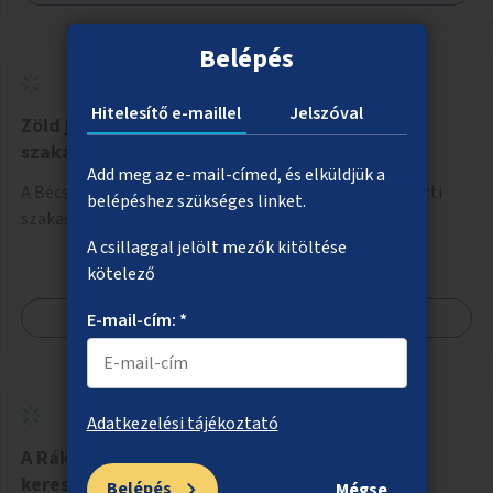
térképes megjelenítéssel és időbeli bontásban.
Belépés
Hitelesítő e-maillel
Jelszóval
Zöld járdaszigetek a 17-es villamos Bécsi úti
szakaszán
Add meg az e-mail-címed, és elküldjük a
A Bécsi út/Vörösvári út és a Szent Margit Kórház közötti
belépéshez szükséges linket.
szakaszon a járdaszigetek zöldítése.
A csillaggal jelölt mezők kitöltése
kötelező
Megnézem
E-mail-cím: *
Adatkezelési tájékoztató
A Rákos-patak menti bicikliút Füredi utcai
kereszteződésének fejlesztése
Belépés
Mégse