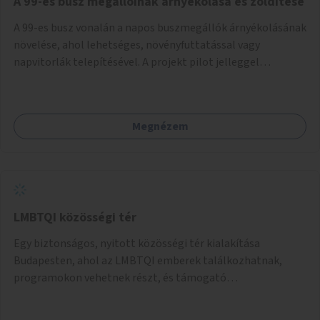
A 99-es busz megállóinak árnyékolása és zöldítése
A 99-es busz vonalán a napos buszmegállók árnyékolásának
növelése, ahol lehetséges, növényfuttatással vagy
napvitorlák telepítésével. A projekt pilot jelleggel
valósulna meg, a helyszíni adottságok figyelembevételével.
Megnézem
LMBTQI közösségi tér
Egy biztonságos, nyitott közösségi tér kialakítása
Budapesten, ahol az LMBTQI emberek találkozhatnak,
programokon vehetnek részt, és támogató
szolgáltatásokat érhetnek el. A központ helyet adhatna
csoportfoglalkozásoknak, kulturális eseményeknek és civil