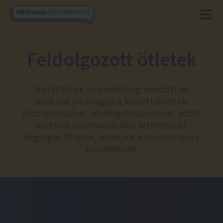
Feldolgozott ötletek
Itt láthatók az eredetileg beadott és
szakmai jóváhagyást kapott ötletek
átdolgozásával, újrafogalmazásával, adott
esetben összevonásával létrehozott
végleges ötletek, amelyek a szavazólapra
kerülhetnek.