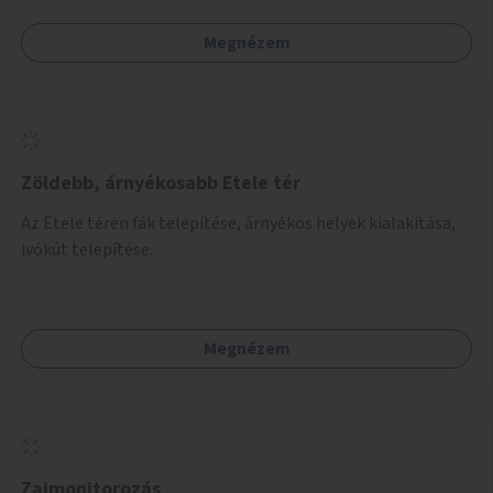
Megnézem
Zöldebb, árnyékosabb Etele tér
Az Etele téren fák telepítése, árnyékos helyek kialakítása,
ivókút telepítése.
Megnézem
Zajmonitorozás