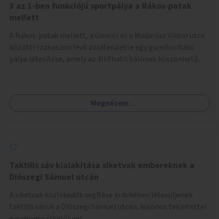
3 az 1-ben funkciójú sportpálya a Rákos-patak
mellett
A Rákos-patak mellett, a Göncöl és a Madarász Viktor utca
közötti szakaszon lévő zöldterületre egy gumiborítású
pálya létesítése, amely az állítható hálónak köszönhetően
alkalmas röplabdára, tollaslabdára, illetve lábteniszre is.
Megnézem
Taktilis sáv kialakítása siketvak embereknek a
Diószegi Sámuel utcán
A siketvak közlekedők segítése érdekében létesüljenek
taktilis sávok a Diószegi Sámuel utcán, különös tekintettel
a gyalogosátkelőknél.