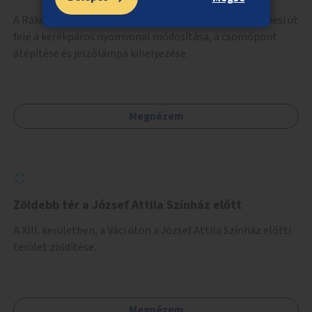
A Rákos-patak és a Füredi utca találkozásánál, a Kerepesi út
felé a kerékpáros nyomvonal módosítása, a csomópont
átépítése és jelzőlámpa kihelyezése.
Megnézem
Zöldebb tér a József Attila Színház előtt
A XIII. kerületben, a Váci úton a József Attila Színház előtti
terület zöldítése.
Megnézem