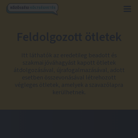
Feldolgozott ötletek
Itt láthatók az eredetileg beadott és
szakmai jóváhagyást kapott ötletek
átdolgozásával, újrafogalmazásával, adott
esetben összevonásával létrehozott
végleges ötletek, amelyek a szavazólapra
kerülhetnek.