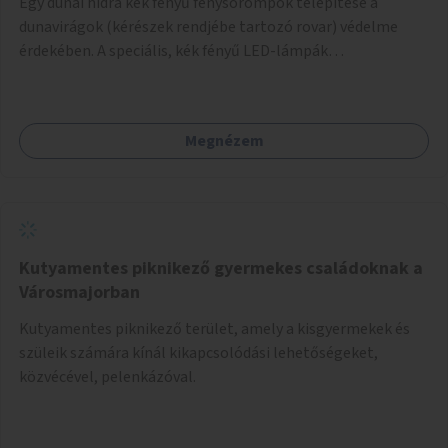
Egy dunai hídra kék fényű fénysorompók telepítése a
dunavirágok (kérészek rendjébe tartozó rovar) védelme
érdekében. A speciális, kék fényű LED-lámpák
felszerelésének célja, hogy a rajzó kérészeket a vízfelszín
felett tartsák, megakadályozva, hogy a hidak úttestjére
repüljenek, és ott rakják le petéiket.
Megnézem
Kutyamentes piknikező gyermekes családoknak a
Városmajorban
Kutyamentes piknikező terület, amely a kisgyermekek és
szüleik számára kínál kikapcsolódási lehetőségeket,
közvécével, pelenkázóval.