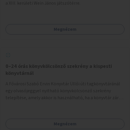
a XIII. kerületi Wein János játszótérre.
Megnézem
0–24 órás könyvkölcsönző szekrény a kispesti
könyvtárnál
A Fővárosi Szabó Ervin Könyvtár Üllői úti tagkönyvtáránál
egy olvasójeggyel nyitható könyvkölcsönző szekrény
telepítése, amely akkor is használható, ha a könyvtár zárva
van.
Megnézem