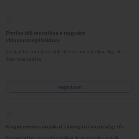
Pontos idő mutatása a nagyobb
villamosmegállókban
A nagyobb, forgalmasabb villamosmegállókba digitális
órák kihelyezése.
Megnézem
Kisgyermekes anyákat támogató közösségi tér
Közösségi tér csoportszobákkal kisgyermekes anyák