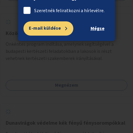
Szeretnék feliratkozni a hírlevélre.
E-mail küldése
Mégse
Közösségi kertészkedés
Önkéntes program indítása, amelynek segítségével a
budapesti kertészeti feladatokban a lakosok is részt
vehetnek kertészeti szakemberek irányításával.
Megnézem
Dunavirágok védelme kék fényű fénysorompókkal