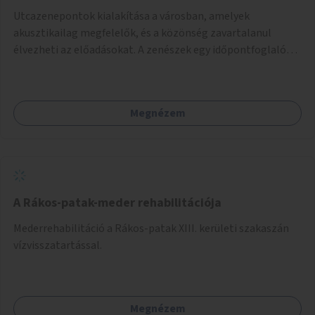
Utcazenepontok kialakítása a városban, amelyek
akusztikailag megfelelők, és a közönség zavartalanul
élvezheti az előadásokat. A zenészek egy időpontfoglalón
jelentkezhetnek be fellépni.
Megnézem
A Rákos-patak-meder rehabilitációja
Mederrehabilitáció a Rákos-patak XIII. kerületi szakaszán
vízvisszatartással.
Megnézem