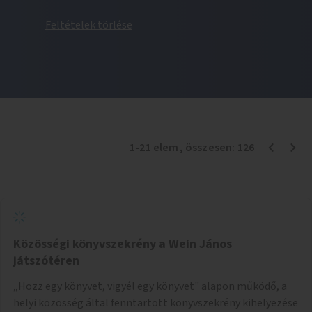
Feltételek törlése
1
-
21
elem
, összesen:
126
Közösségi könyvszekrény a Wein János
játszótéren
„Hozz egy könyvet, vigyél egy könyvet" alapon működő, a
helyi közösség által fenntartott könyvszekrény kihelyezése