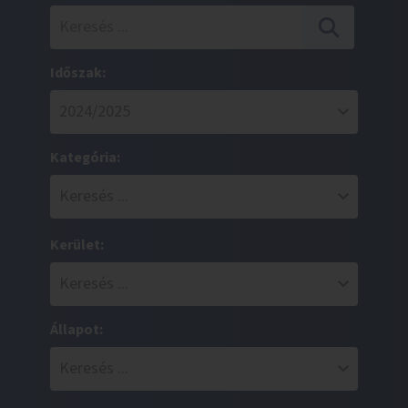
Időszak:
Kategória:
Kerület:
Állapot: