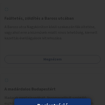
Faültetés, zöldítés a Baross utcában
A Baross utca Nagykörúton kívüli szakaszán fák ültetése,
vagy ahol erre a közművek miatt nincs lehetőség, kiemelt
kazettás évelőágyások létrehozása.
Megnézem
A madárdalos Budapestért
Madarak megtelepedését, fennmaradását szolgáló
eszközök elhelyezése és karbantartása közterületeken.