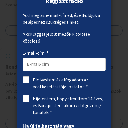
Regisztráció
Szabványos odúk mellett ez jelenthet itatókat, téli
madáretetőket is.
Add meg az e-mail-címed, és elküldjük a
belépéshez szükséges linket.
Megnézem
A csillaggal jelölt mezők kitöltése
kötelező
E-mail-cím: *
Rendezett környezet a Népliget metróállomás
közelében
Elolvastam és elfogadom az
A Népliget metróállomás környékén az elbontott
adatkezelési tájékoztatót
. *
pavilonok helyének rendezése, egyúttal kerékpártámaszok
kihelyezése.
Kijelentem, hogy elmúltam 14 éves,
és Budapesten lakom / dolgozom /
tanulok. *
Megnézem
Ha új felhasználó vagy: