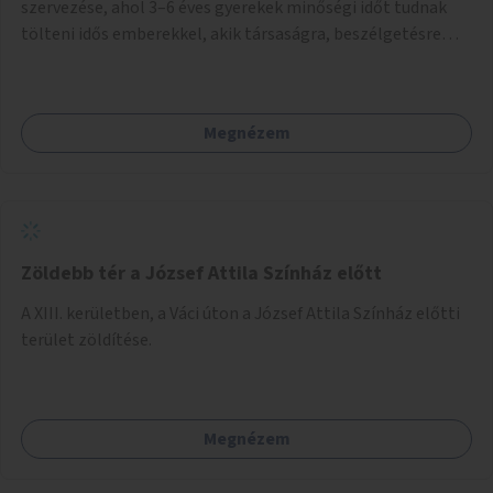
szervezése, ahol 3–6 éves gyerekek minőségi időt tudnak
tölteni idős emberekkel, akik társaságra, beszélgetésre
vágynak.
Megnézem
Zöldebb tér a József Attila Színház előtt
A XIII. kerületben, a Váci úton a József Attila Színház előtti
terület zöldítése.
Megnézem