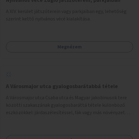
Nyilvános vécé Zugló játszóterein, parkjaiban
A XIV. kerület játszóterein vagy parkjaiban egy, lehetőség
szerint kettő nyilvános vécé kialakítása.
Megnézem
A Városmajor utca gyalogosbarátabbá tétele
A Városmajor utca Csaba utca és Magyar jakobinusok tere
közötti szakaszának gyalogosbaráttá tétele különböző
eszközökkel: járdaszélesítéssel, fák vagy más növényzet
telepítésével (ahol erre lehetőség van), figyelembe véve a
kerékpáros közlekedés biztonságát is.