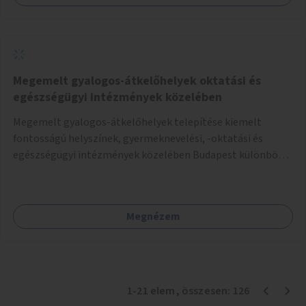
Megemelt gyalogos-átkelőhelyek oktatási és
egészségügyi intézmények közelében
Megemelt gyalogos-átkelőhelyek telepítése kiemelt
fontosságú helyszínek, gyermeknevelési, -oktatási és
egészségügyi intézmények közelében Budapest különböző
pontjain, 7–12 helyszínen.
Megnézem
1
-
21
elem
, összesen:
126