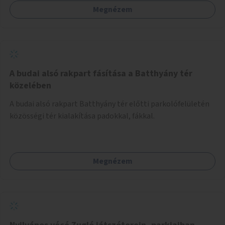
Megnézem
A budai alsó rakpart fásítása a Batthyány tér
közelében
A budai alsó rakpart Batthyány tér előtti parkolófelületén
közösségi tér kialakítása padokkal, fákkal.
Megnézem