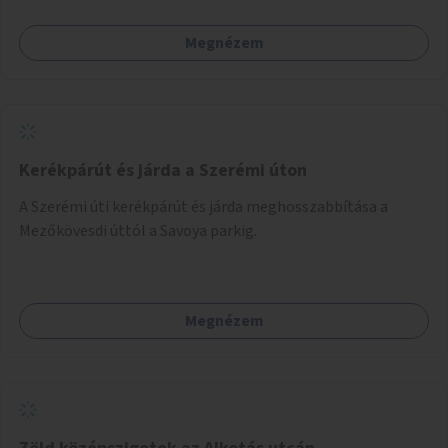
Megnézem
Kerékpárút és járda a Szerémi úton
A Szerémi úti kerékpárút és járda meghosszabbítása a
Mezőkövesdi úttól a Savoya parkig.
Megnézem