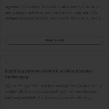
Ingyenes közösségépítő városi séták és kerékpáros túrák
szervezése, amelyek során a résztvevők megismerhetik
Budapest gazdag történelmét, rejtett titkait és kulturális
értékeit. A város felfedezése összekötve a mozgás
népszerűsítésével mindenki számára nagy élményt
nyújthat.
Megnézem
Digitális gyermekvédelmi kiadvány, komplex
tudásanyag
Egy digitális gyermekvédelmi kiadvány kidolgozása, amely
konkrét ötleteket, javaslatokat nyújt arra vonatkozóan,
hogy hogyan lehet a hétköznapokban kikerülni vagy
helyettesíteni a kisgyerekek okoseszköz-használatát.