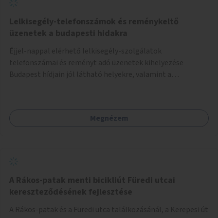
Lelkisegély-telefonszámok és reménykeltő
üzenetek a budapesti hidakra
Éjjel-nappal elérhető lelkisegély-szolgálatok
telefonszámai és reményt adó üzenetek kihelyezése
Budapest hídjain jól látható helyekre, valamint a
lelkisegély-vonalakat fenntartó szervezetek támogatása,
hogy legyen kapacitásuk a növekvő számú hívások
fogadására.
Megnézem
A Rákos-patak menti bicikliút Füredi utcai
kereszteződésének fejlesztése
A Rákos-patak és a Füredi utca találkozásánál, a Kerepesi út