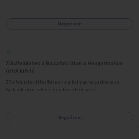
vehetnek közösségi eseményeken.
Megnézem
Zöldfelületek a Budafoki úton a Hengermalom
úttól kifelé
Zöldfelületek létesítése erre alkalmas helyszíneken a
Budafoki úton a Hengermalom úttól kifelé.
Megnézem