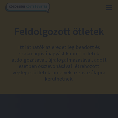
Feldolgozott ötletek
Itt láthatók az eredetileg beadott és
szakmai jóváhagyást kapott ötletek
átdolgozásával, újrafogalmazásával, adott
esetben összevonásával létrehozott
végleges ötletek, amelyek a szavazólapra
kerülhetnek.