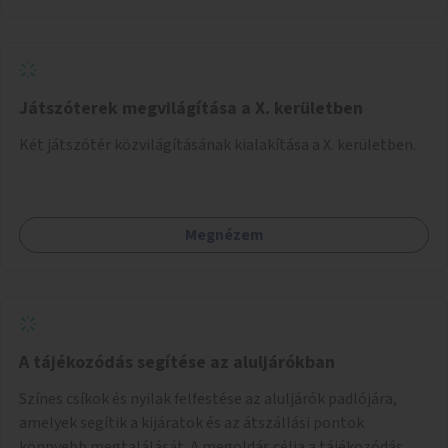
Játszóterek megvilágítása a X. kerületben
Két játszótér közvilágításának kialakítása a X. kerületben.
Megnézem
A tájékozódás segítése az aluljárókban
Színes csíkok és nyilak felfestése az aluljárók padlójára,
amelyek segítik a kijáratok és az átszállási pontok
könnyebb megtalálását. A megoldás célja a tájékozódás