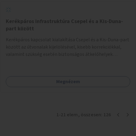
Kerékpáros infrastruktúra Csepel és a Kis-Duna-
part között
Kerékpáros kapcsolat kialakítása Csepel és a Kis-Duna-part
között az útvonalak kijelölésével, kisebb korrekciókkal,
valamint szükség esetén biztonságos átkelőhelyek
létesítésével.
Megnézem
1
-
21
elem
, összesen:
126