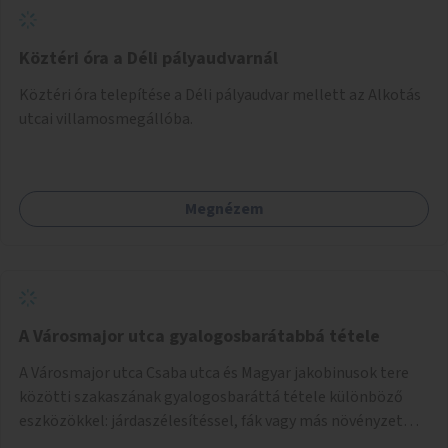
Köztéri óra a Déli pályaudvarnál
Köztéri óra telepítése a Déli pályaudvar mellett az Alkotás
utcai villamosmegállóba.
Megnézem
A Városmajor utca gyalogosbarátabbá tétele
A Városmajor utca Csaba utca és Magyar jakobinusok tere
közötti szakaszának gyalogosbaráttá tétele különböző
eszközökkel: járdaszélesítéssel, fák vagy más növényzet
telepítésével (ahol erre lehetőség van), figyelembe véve a