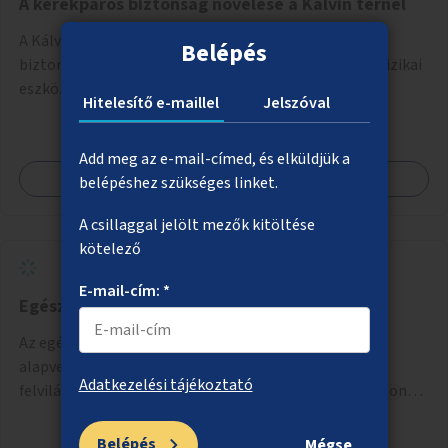
A kerékpáros biztonság növelése a Kálvin térnél
A Kálvin tér környezetében a kerékpáros útvonalak
Belépés
biztonságosabbá és észlelhetőbbé tétele vizuális és fizikai
eszközökkel.
Hitelesítő e-maillel
Jelszóval
Add meg az e-mail-címed, és elküldjük a
Megnézem
belépéshez szükséges linket.
A csillaggal jelölt mezők kitöltése
kötelező
E-mail-cím: *
Egészségügyi szűrőbuszok
Az egészségi állapot felmérése szűrőbuszokban. Az
alapvető szűrővizsgálatok mellett elérhető lenne
Adatkezelési tájékoztató
felvilágosítás, egészségügyi tanácsadás, a szexuális úton
terjedő betegségek szűrése és a szenvedélybetegek
támogatása.
Belépés
Mégse