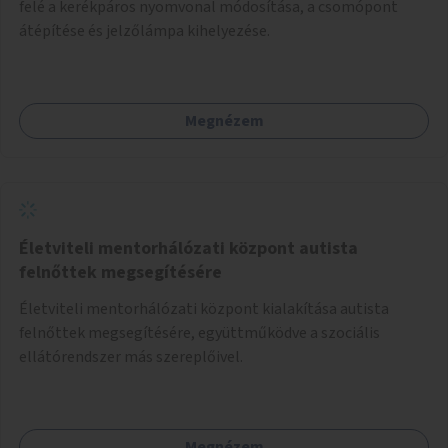
felé a kerékpáros nyomvonal módosítása, a csomópont
átépítése és jelzőlámpa kihelyezése.
Megnézem
Életviteli mentorhálózati központ autista
felnőttek megsegítésére
Életviteli mentorhálózati központ kialakítása autista
felnőttek megsegítésére, együttműködve a szociális
ellátórendszer más szereplőivel.
Megnézem