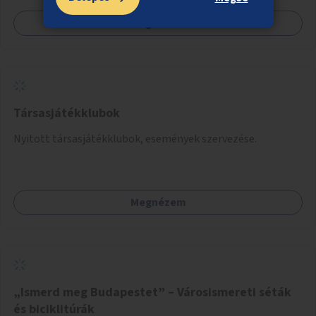
Megnézem
Társasjátékklubok
Nyitott társasjátékklubok, események szervezése.
Megnézem
„Ismerd meg Budapestet” – Városismereti séták
és biciklitúrák