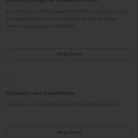
Zöld középszigetek az Alkotás utcán
Az Alkotás utca Déli pályaudvar melletti (Városmajor utca
és Nagyenyed utca közti) szakaszán az erre alkalmas
méretű középszigetek zöldítése.
Megnézem
Nyilvános vécé Kelenföldön
Nyilvános vécé kialakítása Kelenföld vasútállomásnál.
Megnézem