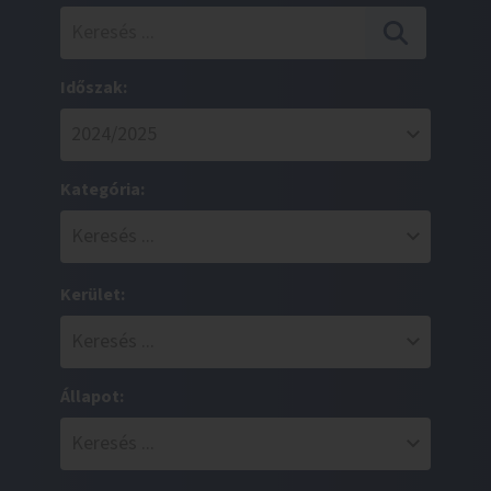
Időszak:
Kategória:
Kerület:
Állapot: