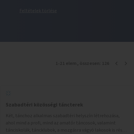
Feltételek törlése
1
-
21
elem
, összesen:
126
Szabadtéri közösségi táncterek
Két, tánchoz alkalmas szabadtéri helyszín létrehozása,
ahol mind a profi, mind az amatőr táncosok, valamint
tánciskolák, táncklubok, a mozgásra vágyó lakosok is részt