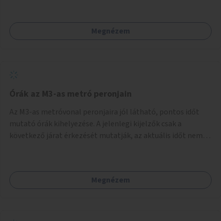
kerékpáros közlekedés biztonságát is.
Megnézem
Órák az M3-as metró peronjain
Az M3-as metróvonal peronjaira jól látható, pontos időt
mutató órák kihelyezése. A jelenlegi kijelzők csak a
következő járat érkezését mutatják, az aktuális időt nem.
Az órák a peronokon várakozók tájékozódását segítenék,
ahogyan az más közösségi tereken is bevett gyakorlat.
Megnézem