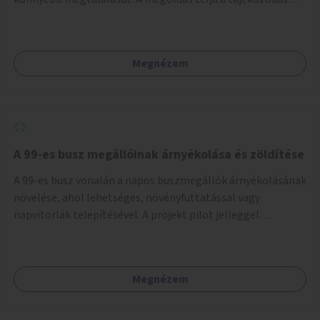
egyszerűsítése, különösen a kevésbé gyakran közlekedők és
a turisták számára, nemzetközi jó gyakorlatok alapján.
Megnézem
A 99-es busz megállóinak árnyékolása és zöldítése
A 99-es busz vonalán a napos buszmegállók árnyékolásának
növelése, ahol lehetséges, növényfuttatással vagy
napvitorlák telepítésével. A projekt pilot jelleggel
valósulna meg, a helyszíni adottságok figyelembevételével.
Megnézem