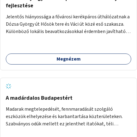
fejlesztése
Jelentős hiányossága a fővárosi kerékpáros úthálózatnak a
Dózsa György út Hősök tere és Váci út közé eső szakasza.
Különböző lokális beavatkozásokkal érdemben javítható
az útszakaszon a kerékpáros közlekedés biztonsága már
azt megelőzően, hogy többéves távlatban sor kerülne az út
teljes körű, komplex felújítására.
Megnézem
A madárdalos Budapestért
Madarak megtelepedését, fennmaradását szolgáló
eszközök elhelyezése és karbantartása közterületeken.
Szabványos odúk mellett ez jelenthet itatókat, téli
madáretetőket is.