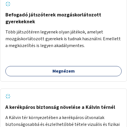
Befogadó játszóterek mozgáskorlátozott
gyerekeknek
Több játszótéren legyenek olyan játékok, amelyet
mozgáskorlátozott gyerekek is tudnak használni. Emellett
a megközelítés is legyen akadálymentes.
Megnézem
A kerékpáros biztonság növelése a Kálvin térnél
A Kálvin tér környezetében a kerékpáros útvonalak
biztonságosabbá és észlelhetőbbé tétele vizuális és fizikai