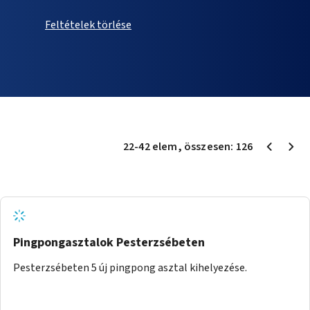
Feltételek törlése
22
-
42
elem
, összesen:
126
Pingpongasztalok Pesterzsébeten
Pesterzsébeten 5 új pingpong asztal kihelyezése.