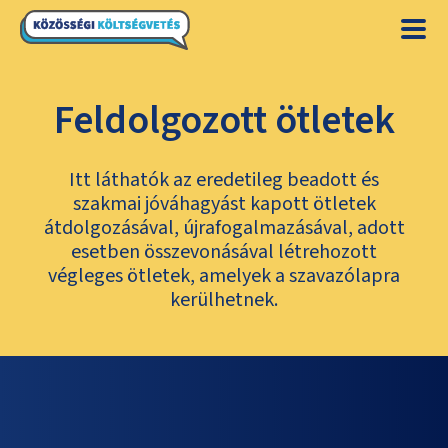
Feldolgozott ötletek
Itt láthatók az eredetileg beadott és
szakmai jóváhagyást kapott ötletek
átdolgozásával, újrafogalmazásával, adott
esetben összevonásával létrehozott
végleges ötletek, amelyek a szavazólapra
kerülhetnek.