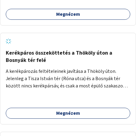
Megnézem
Kerékpáros összeköttetés a Thököly úton a
Bosnyák tér felé
A kerékpározás feltételeinek javítása a Thököly úton.
Jelenleg a Tisza István tér (Róna utca) és a Bosnyák tér
között nincs kerékpársáv, és csak a most épülő szakaszon
folytatódik a Bosnyák tér után.
Megnézem