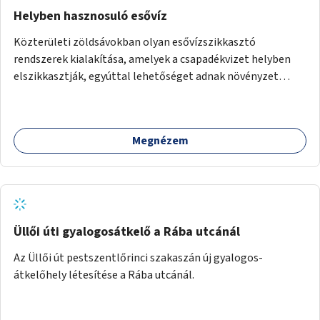
Helyben hasznosuló esővíz
Közterületi zöldsávokban olyan esővízszikkasztó
rendszerek kialakítása, amelyek a csapadékvizet helyben
elszikkasztják, egyúttal lehetőséget adnak növényzet
telepítésére is.
Megnézem
Üllői úti gyalogosátkelő a Rába utcánál
Az Üllői út pestszentlőrinci szakaszán új gyalogos-
átkelőhely létesítése a Rába utcánál.