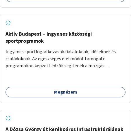
Aktív Budapest – Ingyenes közösségi
sportprogramok
Ingyenes sportfoglalkozások fiataloknak, időseknek és
családoknak. Az egészséges életmódot támogató
programokon képzett edzők segítenek a mozgás
örömének megtalálásában különféle mozgásformákon
keresztül (pl. jóga, vízi torna, aerobik, csikung).
Megnézem
A Dózsa György út kerékpáros infrastruktúrájának