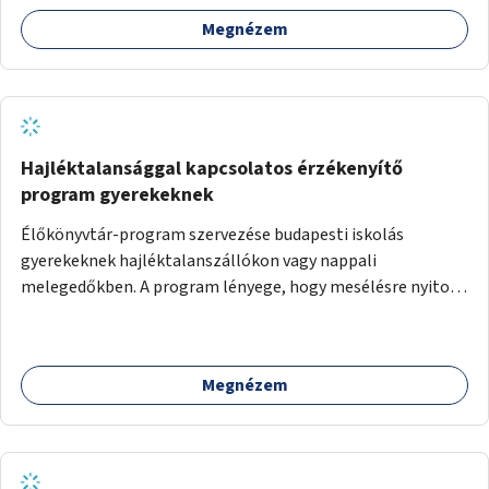
Megnézem
Hajléktalansággal kapcsolatos érzékenyítő
program gyerekeknek
Élőkönyvtár-program szervezése budapesti iskolás
gyerekeknek hajléktalanszállókon vagy nappali
melegedőkben. A program lényege, hogy mesélésre nyitott
hajléktalan emberek a személyes történeteiket osztják
meg egy biztonságos, nyugodt környezetben. A diákok
szabadon választhatnak, hogy kihez szeretnének odamenni
Megnézem
beszélgetni, kérdéseket feltenni – ezáltal közvetlen
kapcsolat alakulhat ki.