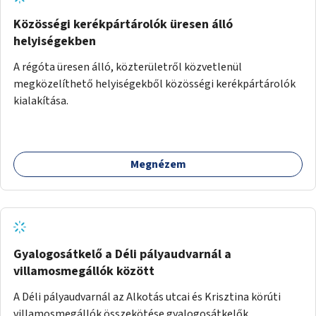
Közösségi kerékpártárolók üresen álló
helyiségekben
A régóta üresen álló, közterületről közvetlenül
megközelíthető helyiségekből közösségi kerékpártárolók
kialakítása.
Megnézem
Gyalogosátkelő a Déli pályaudvarnál a
villamosmegállók között
A Déli pályaudvarnál az Alkotás utcai és Krisztina körúti
villamosmegállók összekötése gyalogosátkelők