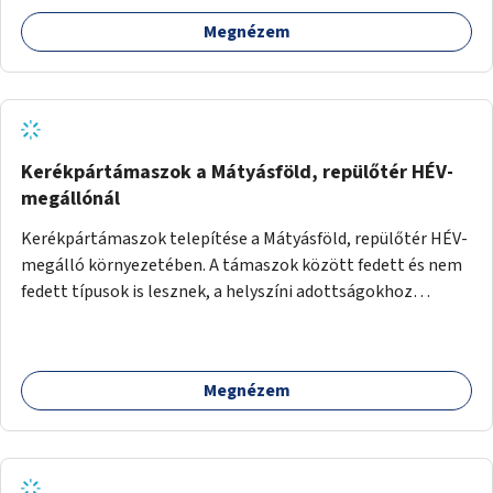
Megnézem
Kerékpártámaszok a Mátyásföld, repülőtér HÉV-
megállónál
Kerékpártámaszok telepítése a Mátyásföld, repülőtér HÉV-
megálló környezetében. A támaszok között fedett és nem
fedett típusok is lesznek, a helyszíni adottságokhoz
igazodva.
Megnézem