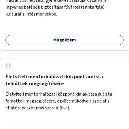
Hátrányos helyzetű gyerekek és családjaik számára
ingyenes belépők biztosítása fővárosi fenntartású
kulturális intézményekbe.
Megnézem
Életviteli mentorhálózati központ autista
felnőttek megsegítésére
Életviteli mentorhálózati központ kialakítása autista
felnőttek megsegítésére, együttműködve a szociális
ellátórendszer más szereplőivel.