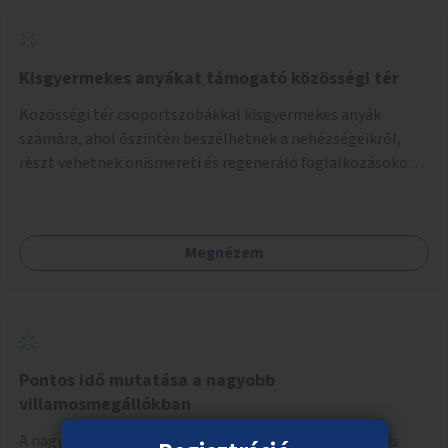
Kisgyermekes anyákat támogató közösségi tér
Közösségi tér csoportszobákkal kisgyermekes anyák
számára, ahol őszintén beszélhetnek a nehézségeikről,
részt vehetnek önismereti és regeneráló foglalkozásokon
(pl. gyógytorna, jóga, terápia), miközben a gyerekek
biztonságban játszhatnak.
Megnézem
Pontos idő mutatása a nagyobb
villamosmegállókban
A nagyobb, forgalmasabb villamosmegállókba digitális