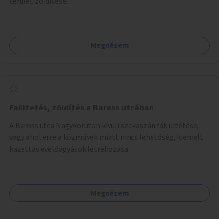
terület zöldítése.
Megnézem
Faültetés, zöldítés a Baross utcában
A Baross utca Nagykörúton kívüli szakaszán fák ültetése,
vagy ahol erre a közművek miatt nincs lehetőség, kiemelt
kazettás évelőágyások létrehozása.
Megnézem