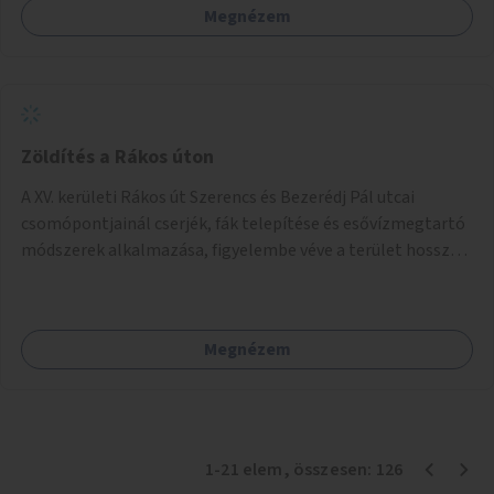
Megnézem
Zöldítés a Rákos úton
A XV. kerületi Rákos út Szerencs és Bezerédj Pál utcai
csomópontjainál cserjék, fák telepítése és esővízmegtartó
módszerek alkalmazása, figyelembe véve a terület hosszú
távú átalakítási terveit.
Megnézem
1
-
21
elem
, összesen:
126