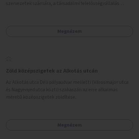
szervezetek számára, a társadalmi felelősségvállalás
jegyében. A cél, hogy közérdekű, segítő tevékenységeket
mutassanak be látványos, gondolatébresztő formában,
például rajzokkal, kérdésekkel, üzenetküldési lehetőséggel
Megnézem
vagy akciónapokkal – bérleti és közüzemi díjak nélkül, a
jelenlegi elhanyagolt állapot helyett.
Zöld középszigetek az Alkotás utcán
Az Alkotás utca Déli pályaudvar melletti (Városmajor utca
és Nagyenyed utca közti) szakaszán az erre alkalmas
méretű középszigetek zöldítése.
Megnézem