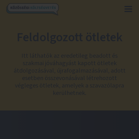
Feldolgozott ötletek
Itt láthatók az eredetileg beadott és
szakmai jóváhagyást kapott ötletek
átdolgozásával, újrafogalmazásával, adott
esetben összevonásával létrehozott
végleges ötletek, amelyek a szavazólapra
kerülhetnek.