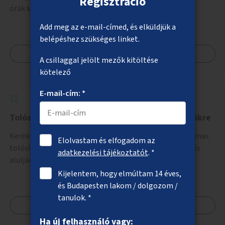
Regisztráció
órák kihelyezése.
Add meg az e-mail-címed, és elküldjük a
belépéshez szükséges linket.
Megnézem
A csillaggal jelölt mezők kitöltése
kötelező
E-mail-cím: *
Tolósínek kerékpárosoknak közterületi lépcsőkre
Kerékpárok lépcsőkön történő fel- és letolására alkalmas
Elolvastam és elfogadom az
tolósínek és rámpák telepítése hidak hídfőinél, felül- és
adatkezelési tájékoztatót
. *
aluljáróknál.
Kijelentem, hogy elmúltam 14 éves,
és Budapesten lakom / dolgozom /
tanulok. *
Megnézem
Ha új felhasználó vagy: