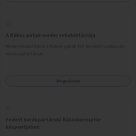
A Rákos-patak-meder rehabilitációja
Mederrehabilitáció a Rákos-patak XIII. kerületi szakaszán
vízvisszatartással.
Megnézem
Fedett kerékpártároló Rákoskeresztúr
központjában