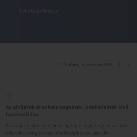
Feltételek törlése
1
-
21
elem
, összesen:
126
Az aluljárók üres helyiségeinek, kirakatainak civil
hasznosítása
Az aluljárók üres üzlethelyiségeiben ingyenes, dekoratív és
interaktív megjelenési lehetőség biztosítása civil