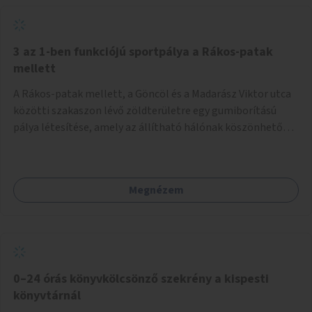
3 az 1-ben funkciójú sportpálya a Rákos-patak
mellett
A Rákos-patak mellett, a Göncöl és a Madarász Viktor utca
közötti szakaszon lévő zöldterületre egy gumiborítású
pálya létesítése, amely az állítható hálónak köszönhetően
alkalmas röplabdára, tollaslabdára, illetve lábteniszre is.
Megnézem
0–24 órás könyvkölcsönző szekrény a kispesti
könyvtárnál