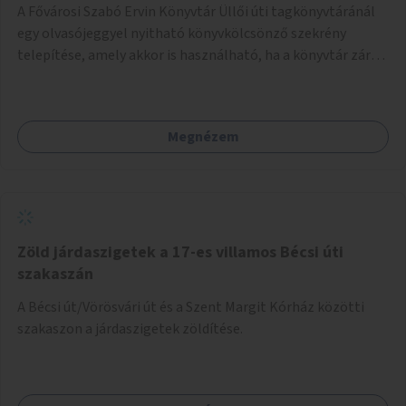
A Fővárosi Szabó Ervin Könyvtár Üllői úti tagkönyvtáránál
egy olvasójeggyel nyitható könyvkölcsönző szekrény
telepítése, amely akkor is használható, ha a könyvtár zárva
van.
Megnézem
Zöld járdaszigetek a 17-es villamos Bécsi úti
szakaszán
A Bécsi út/Vörösvári út és a Szent Margit Kórház közötti
szakaszon a járdaszigetek zöldítése.