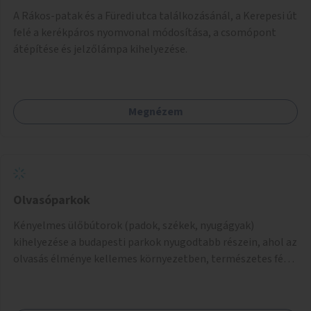
A Rákos-patak és a Füredi utca találkozásánál, a Kerepesi út
felé a kerékpáros nyomvonal módosítása, a csomópont
átépítése és jelzőlámpa kihelyezése.
Megnézem
Olvasóparkok
Kényelmes ülőbútorok (padok, székek, nyugágyak)
kihelyezése a budapesti parkok nyugodtabb részein, ahol az
olvasás élménye kellemes környezetben, természetes fény
mellett valósulhat meg. Árnyékolással, valamint
könyvcserepolcokkal kiegészítve ezek a terek lehetőséget
adnának a kikapcsolódásra, az olvasás népszerűsítésére.