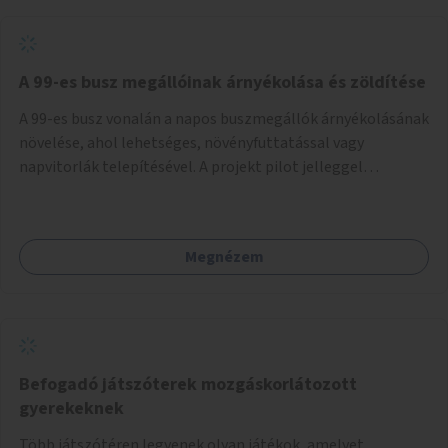
A 99-es busz megállóinak árnyékolása és zöldítése
A 99-es busz vonalán a napos buszmegállók árnyékolásának
növelése, ahol lehetséges, növényfuttatással vagy
napvitorlák telepítésével. A projekt pilot jelleggel
valósulna meg, a helyszíni adottságok figyelembevételével.
Megnézem
Befogadó játszóterek mozgáskorlátozott
gyerekeknek
Több játszótéren legyenek olyan játékok, amelyet