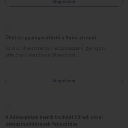
Megnézem
Üllői úti gyalogosátkelő a Rába utcánál
Az Üllői út pestszentlőrinci szakaszán új gyalogos-
átkelőhely létesítése a Rába utcánál.
Megnézem
A Rákos-patak menti bicikliút Füredi utcai
kereszteződésének fejlesztése