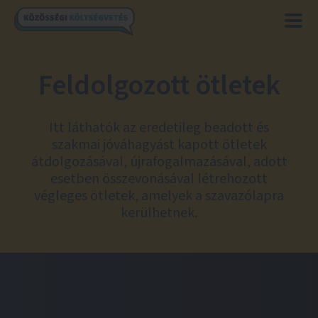
Feldolgozott ötletek
Itt láthatók az eredetileg beadott és
szakmai jóváhagyást kapott ötletek
átdolgozásával, újrafogalmazásával, adott
esetben összevonásával létrehozott
végleges ötletek, amelyek a szavazólapra
kerülhetnek.