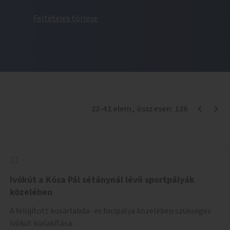
Feltételek törlése
22
-
42
elem
, összesen:
126
Ivókút a Kósa Pál sétánynál lévő sportpályák
közelében
A felújított kosárlabda- és focipálya közelében szükséges
ivókút kialakítása.