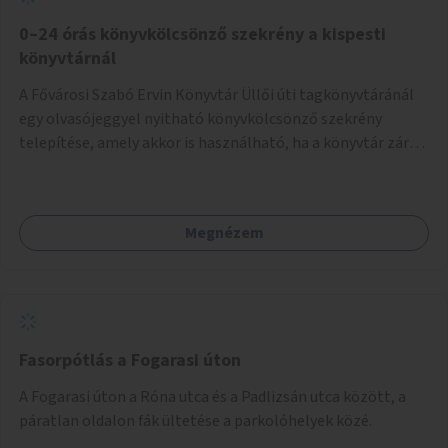
0–24 órás könyvkölcsönző szekrény a kispesti
könyvtárnál
A Fővárosi Szabó Ervin Könyvtár Üllői úti tagkönyvtáránál
egy olvasójeggyel nyitható könyvkölcsönző szekrény
telepítése, amely akkor is használható, ha a könyvtár zárva
van.
Megnézem
Fasorpótlás a Fogarasi úton
A Fogarasi úton a Róna utca és a Padlizsán utca között, a
páratlan oldalon fák ültetése a parkolóhelyek közé.