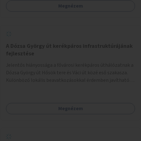
Megnézem
A Dózsa György út kerékpáros infrastruktúrájának
fejlesztése
Jelentős hiányossága a fővárosi kerékpáros úthálózatnak a
Dózsa György út Hősök tere és Váci út közé eső szakasza.
Különböző lokális beavatkozásokkal érdemben javítható
az útszakaszon a kerékpáros közlekedés biztonsága már
azt megelőzően, hogy többéves távlatban sor kerülne az út
teljes körű, komplex felújítására.
Megnézem