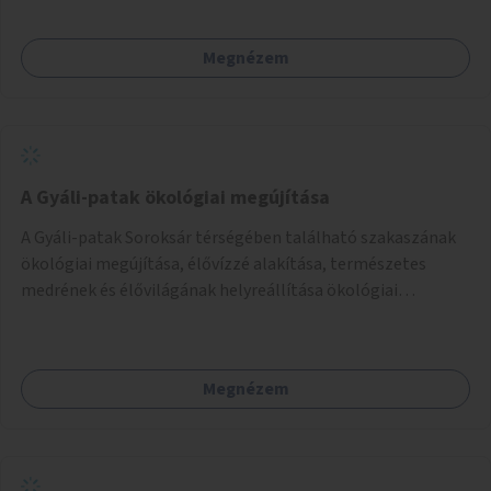
Megnézem
A Gyáli-patak ökológiai megújítása
A Gyáli-patak Soroksár térségében található szakaszának
ökológiai megújítása, élővízzé alakítása, természetes
medrének és élővilágának helyreállítása ökológiai
szakértők bevonásával.
Megnézem