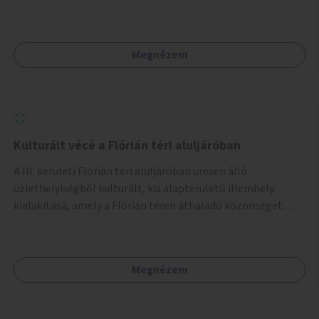
Megnézem
Kulturált vécé a Flórián téri aluljáróban
A III. kerületi Flórián téri aluljáróban üresen álló
üzlethelyiségből kulturált, kis alapterületű illemhely
kialakítása, amely a Flórián téren áthaladó közönséget
szolgálná ki.
Megnézem