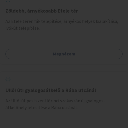
Zöldebb, árnyékosabb Etele tér
Az Etele téren fák telepítése, árnyékos helyek kialakítása,
ivókút telepítése.
Megnézem
Üllői úti gyalogosátkelő a Rába utcánál
Az Üllői út pestszentlőrinci szakaszán új gyalogos-
átkelőhely létesítése a Rába utcánál.