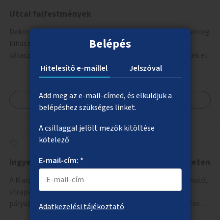
Utcai falfestmények
Dekoratív falfestmények és graffitik megvalósítása jelenleg
Belépés
kihasználatlan felületeken. A műveket pályázat útján
választott művészek és művészeti hallgatók készítenék el.
Hitelesítő e-maillel
Jelszóval
Add meg az e-mail-címed, és elküldjük a
Megnézem
belépéshez szükséges linket.
A csillaggal jelölt mezők kitöltése
kötelező
E-mail-cím: *
Ingyenes sporteszközök bővítése a Margitszigeten
A Margitsziget északi részén saját testsúllyal használható,
strapabíró edzőeszközök telepítése (street workout
pálya), valamint új kültéri pingpongasztalok kihelyezése. A
Adatkezelési tájékoztató
meglévő fitneszterület jelenleg alig felszerelt, így