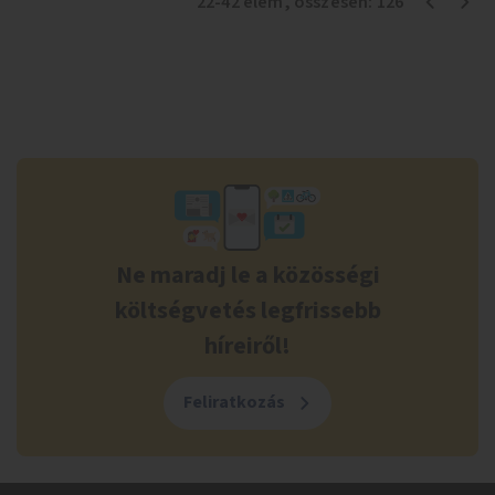
22
-
42
elem
, összesen:
126
Ne maradj le a közösségi
költségvetés legfrissebb
híreiről!
Feliratkozás