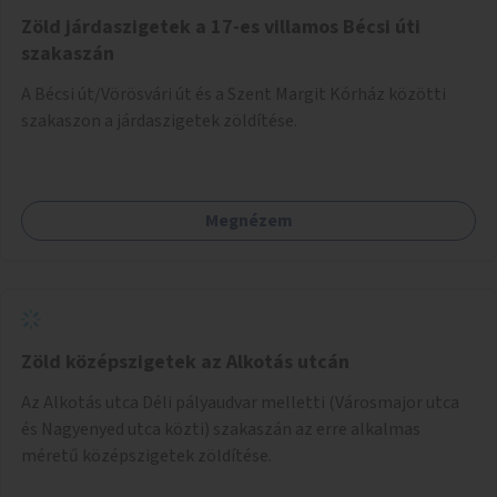
Zöld járdaszigetek a 17-es villamos Bécsi úti
szakaszán
A Bécsi út/Vörösvári út és a Szent Margit Kórház közötti
szakaszon a járdaszigetek zöldítése.
Megnézem
Zöld középszigetek az Alkotás utcán
Az Alkotás utca Déli pályaudvar melletti (Városmajor utca
és Nagyenyed utca közti) szakaszán az erre alkalmas
méretű középszigetek zöldítése.