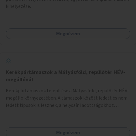
kihelyezése.
Megnézem
Kerékpártámaszok a Mátyásföld, repülőtér HÉV-
megállónál
Kerékpártámaszok telepítése a Mátyásföld, repülőtér HÉV-
megálló környezetében. A támaszok között fedett és nem
fedett típusok is lesznek, a helyszíni adottságokhoz
igazodva.
Megnézem