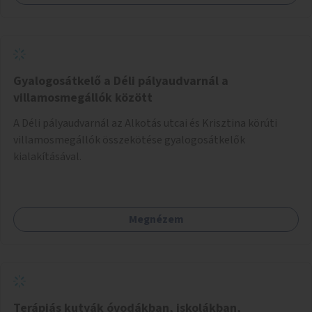
Gyalogosátkelő a Déli pályaudvarnál a
villamosmegállók között
A Déli pályaudvarnál az Alkotás utcai és Krisztina körúti
villamosmegállók összekötése gyalogosátkelők
kialakításával.
Megnézem
Terápiás kutyák óvodákban, iskolákban,