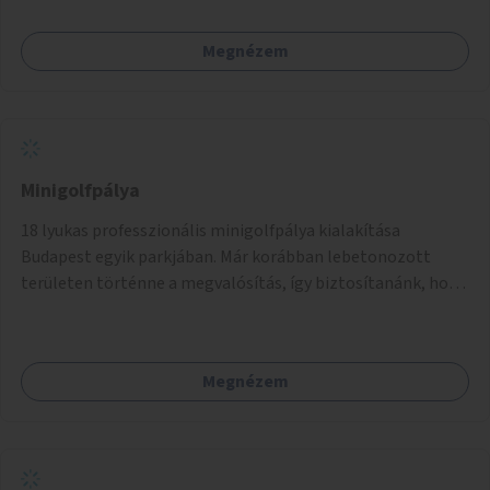
Megnézem
Minigolfpálya
18 lyukas professzionális minigolfpálya kialakítása
Budapest egyik parkjában. Már korábban lebetonozott
területen történne a megvalósítás, így biztosítanánk, hogy
ne vesszen el további zöldfelület.
Megnézem