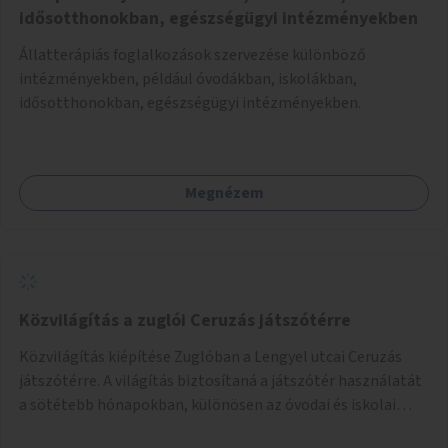
idősotthonokban, egészségügyi intézményekben
Állatterápiás foglalkozások szervezése különböző
intézményekben, például óvodákban, iskolákban,
idősotthonokban, egészségügyi intézményekben.
Megnézem
Közvilágítás a zuglói Ceruzás játszótérre
Közvilágítás kiépítése Zuglóban a Lengyel utcai Ceruzás
játszótérre. A világítás biztosítaná a játszótér használatát
a sötétebb hónapokban, különösen az óvodai és iskolai
foglalkozások utáni időszakban.