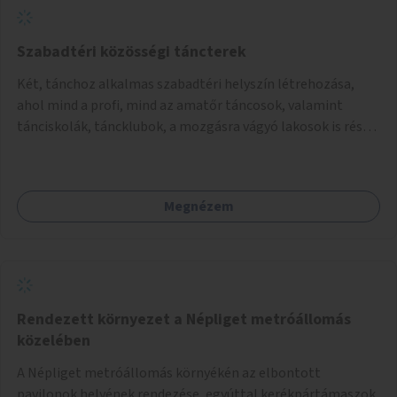
Szabadtéri közösségi táncterek
Két, tánchoz alkalmas szabadtéri helyszín létrehozása,
ahol mind a profi, mind az amatőr táncosok, valamint
tánciskolák, táncklubok, a mozgásra vágyó lakosok is részt
vehetnek közösségi eseményeken.
Megnézem
Rendezett környezet a Népliget metróállomás
közelében
A Népliget metróállomás környékén az elbontott
pavilonok helyének rendezése, egyúttal kerékpártámaszok