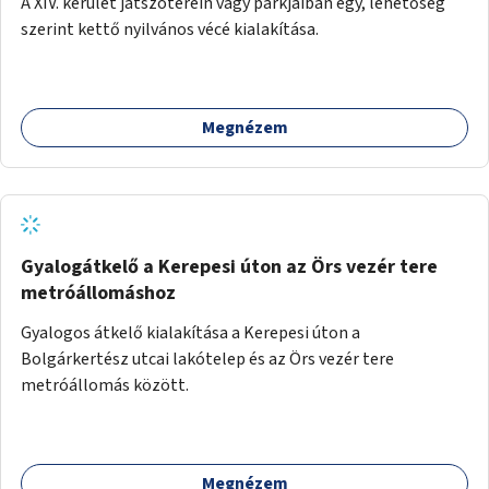
A XIV. kerület játszóterein vagy parkjaiban egy, lehetőség
szerint kettő nyilvános vécé kialakítása.
Megnézem
Gyalogátkelő a Kerepesi úton az Örs vezér tere
metróállomáshoz
Gyalogos átkelő kialakítása a Kerepesi úton a
Bolgárkertész utcai lakótelep és az Örs vezér tere
metróállomás között.
Megnézem