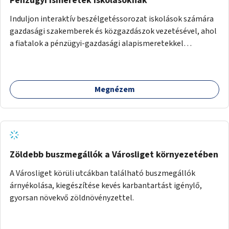
Pénzügyi ismeretek iskolásoknak
Induljon interaktív beszélgetéssorozat iskolások számára
gazdasági szakemberek és közgazdászok vezetésével, ahol
a fiatalok a pénzügyi-gazdasági alapismeretekkel
kapcsolatban tájékozódhatnak. A program többalkalmas
lenne, heti rendszerességgel tartanák iskolai csoportok
számára, önkormányzati intézményben vagy külső
Megnézem
helyszínen iskolai együttműködéssel. A szervezést az
Önkormányzat koordinálná, a tematikát a szakemberek
alakítanák ki, külön figyelmet fordítva a hátrányos helyzetű
gyerekek bevonására is. A program pilot jelleggel indulna,
több korosztály számára.
Zöldebb buszmegállók a Városliget környezetében
A Városliget körüli utcákban található buszmegállók
árnyékolása, kiegészítése kevés karbantartást igénylő,
gyorsan növekvő zöldnövényzettel.