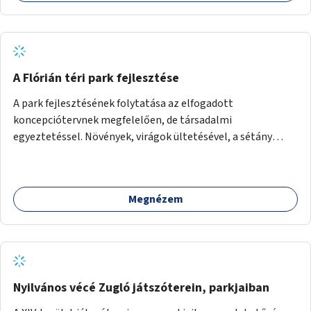
önkormányzat a weboldal üzemeltetését és
népszerűsítését végezné, amelynek kiemelt része lenne az
adatok naprakészen tartása.
A Flórián téri park fejlesztése
A park fejlesztésének folytatása az elfogadott
koncepciótervnek megfelelően, de társadalmi
egyeztetéssel. Növények, virágok ültetésével, a sétány
felújításával, természetes burkolatú futókör
létrehozásával sokat javulhatna a park minősége.
Megnézem
Nyilvános vécé Zugló játszóterein, parkjaiban