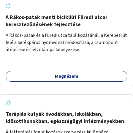
A Rákos-patak menti bicikliút Füredi utcai
kereszteződésének fejlesztése
A Rákos-patak és a Füredi utca találkozásánál, a Kerepesi út
felé a kerékpáros nyomvonal módosítása, a csomópont
átépítése és jelzőlámpa kihelyezése.
Megnézem
Terápiás kutyák óvodákban, iskolákban,
idősotthonokban, egészségügyi intézményekben
Állatterápiás foglalkozások szervezése különböző