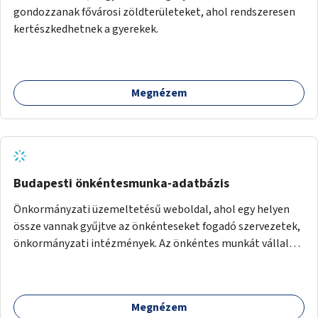
gondozzanak fővárosi zöldterületeket, ahol rendszeresen
kertészkedhetnek a gyerekek.
Megnézem
Budapesti önkéntesmunka-adatbázis
Önkormányzati üzemeltetésű weboldal, ahol egy helyen
össze vannak gyűjtve az önkénteseket fogadó szervezetek,
önkormányzati intézmények. Az önkéntes munkát vállalók
így könnyen kereshetnek helyszín és/vagy intézmény,
illetve a munka jellege alapján, és kapcsolatba tudnak lépni
az önkénteseket fogadó szervezetekkel. Maga az önkéntes
Megnézem
munka már az önkormányzattól függetlenül folyna, az