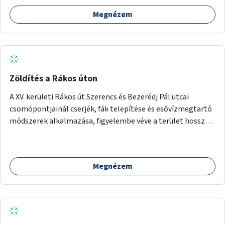
Megnézem
Zöldítés a Rákos úton
A XV. kerületi Rákos út Szerencs és Bezerédj Pál utcai
csomópontjainál cserjék, fák telepítése és esővízmegtartó
módszerek alkalmazása, figyelembe véve a terület hosszú
távú átalakítási terveit.
Megnézem