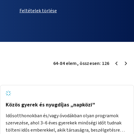
Feltételek törlése
64
-
84
elem
, összesen:
126
Közös gyerek és nyugdíjas „napközi”
Idősotthonokban és/vagy óvodákban olyan programok
szervezése, ahol 3–6 éves gyerekek minőségi időt tudnak
tölteni idős emberekkel, akik társaságra, beszélgetésre