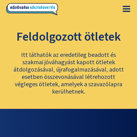
Feldolgozott ötletek
Itt láthatók az eredetileg beadott és
szakmai jóváhagyást kapott ötletek
átdolgozásával, újrafogalmazásával, adott
esetben összevonásával létrehozott
végleges ötletek, amelyek a szavazólapra
kerülhetnek.