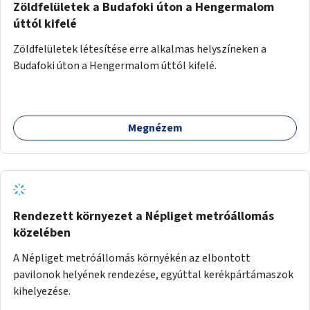
Zöldfelületek a Budafoki úton a Hengermalom
úttól kifelé
Zöldfelületek létesítése erre alkalmas helyszíneken a
Budafoki úton a Hengermalom úttól kifelé.
Megnézem
Rendezett környezet a Népliget metróállomás
közelében
A Népliget metróállomás környékén az elbontott
pavilonok helyének rendezése, egyúttal kerékpártámaszok
kihelyezése.