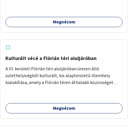
vágynak.
Megnézem
Kulturált vécé a Flórián téri aluljáróban
A III. kerületi Flórián téri aluljáróban üresen álló
üzlethelyiségből kulturált, kis alapterületű illemhely
kialakítása, amely a Flórián téren áthaladó közönséget
szolgálná ki.
Megnézem