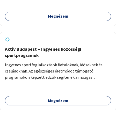
Megnézem
Aktív Budapest – Ingyenes közösségi
sportprogramok
Ingyenes sportfoglalkozások fiataloknak, időseknek és
családoknak. Az egészséges életmódot támogató
programokon képzett edzők segítenek a mozgás
örömének megtalálásában különféle mozgásformákon
keresztül (pl. jóga, vízi torna, aerobik, csikung).
Megnézem