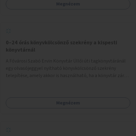
Megnézem
(webes felület és mobilalkalmazás) lennének elérhetők,
térképes megjelenítéssel és időbeli bontásban.
0–24 órás könyvkölcsönző szekrény a kispesti
könyvtárnál
A Fővárosi Szabó Ervin Könyvtár Üllői úti tagkönyvtáránál
egy olvasójeggyel nyitható könyvkölcsönző szekrény
telepítése, amely akkor is használható, ha a könyvtár zárva
van.
Megnézem