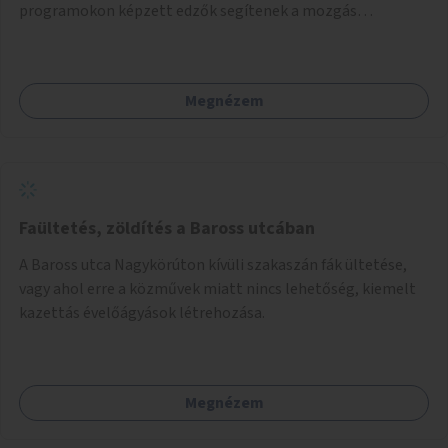
programokon képzett edzők segítenek a mozgás
örömének megtalálásában különféle mozgásformákon
keresztül (pl. jóga, vízi torna, aerobik, csikung).
Megnézem
Faültetés, zöldítés a Baross utcában
A Baross utca Nagykörúton kívüli szakaszán fák ültetése,
vagy ahol erre a közművek miatt nincs lehetőség, kiemelt
kazettás évelőágyások létrehozása.
Megnézem