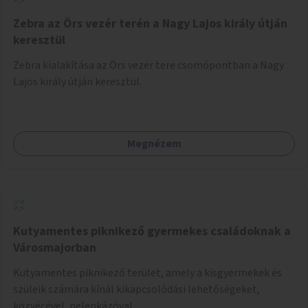
Zebra az Örs vezér terén a Nagy Lajos király útján
keresztül
Zebra kialakítása az Örs vezér tere csomópontban a Nagy
Lajos király útján keresztül.
Megnézem
Kutyamentes piknikező gyermekes családoknak a
Városmajorban
Kutyamentes piknikező terület, amely a kisgyermekek és
szüleik számára kínál kikapcsolódási lehetőségeket,
közvécével, pelenkázóval.