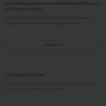
Zöld villamospálya fenntarthatóbbá alakítása a 3-
as villamos vonalán
A 3-as villamos gyepfelületének környezetbarátabbá
alakítása biodiverz és kisebb vízigényű fajokkal.
Megnézem
Csikkgyűjtő dobozok
Csikkgyűjtő dobozok telepítése forgalmasabb fővárosi
csomópontokra, terekre, megállókba.