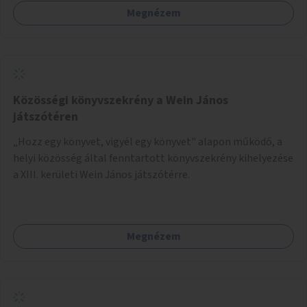
Megnézem
Közösségi könyvszekrény a Wein János
játszótéren
„Hozz egy könyvet, vigyél egy könyvet" alapon működő, a
helyi közösség által fenntartott könyvszekrény kihelyezése
a XIII. kerületi Wein János játszótérre.
Megnézem