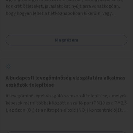
konkrét ötleteket, javaslatokat nyújt arra vonatkozóan,
hogy hogyan lehet a hétköznapokban kikerülni vagy
helyettesíteni a kisgyerekek okoseszköz-használatát.
Megnézem
A budapesti levegőminőség vizsgálatára alkalmas
eszközök telepítése
A levegőminőséget vizsgáló szenzorok telepítése, amelyek
képesek mérni többek között a szálló por (PM10 és a PM2,5
), az ózon (O₃) és a nitrogén-dioxid (NO₂) koncentrációját,
valamint meteorológiai paramétereket, például a
szélsebességet, a szélirányt, a hőmérsékletet vagy a relatív
páratartalmat. A gyűjtött adatok egy online platformon