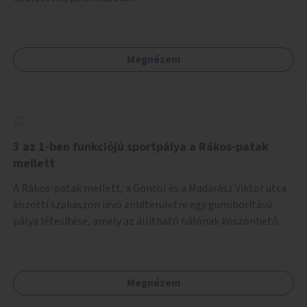
Megnézem
3 az 1-ben funkciójú sportpálya a Rákos-patak
mellett
A Rákos-patak mellett, a Göncöl és a Madarász Viktor utca
közötti szakaszon lévő zöldterületre egy gumiborítású
pálya létesítése, amely az állítható hálónak köszönhetően
alkalmas röplabdára, tollaslabdára, illetve lábteniszre is.
Megnézem