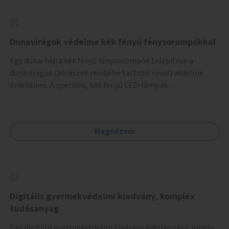
Dunavirágok védelme kék fényű fénysorompókkal
Egy dunai hídra kék fényű fénysorompók telepítése a
dunavirágok (kérészek rendjébe tartozó rovar) védelme
érdekében. A speciális, kék fényű LED-lámpák
felszerelésének célja, hogy a rajzó kérészeket a vízfelszín
felett tartsák, megakadályozva, hogy a hidak úttestjére
repüljenek, és ott rakják le petéiket.
Megnézem
Digitális gyermekvédelmi kiadvány, komplex
tudásanyag
Egy digitális gyermekvédelmi kiadvány kidolgozása, amely