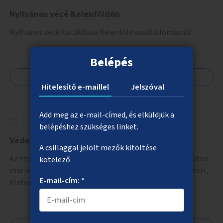
Nyilvános vécé Kelenföldön
Nyilvános vécé kialakítása Kelenföld vasútállomásnál.
Belépés
Megnézem
Hitelesítő e-maillel
Jelszóval
Add meg az e-mail-címed, és elküldjük a
belépéshez szükséges linket.
Védett kerékpárút a Hengermalom úton
A csillaggal jelölt mezők kitöltése
Az Etele tér és a Kopaszi-gát között a Hengermalom úton
kötelező
már meglévő kerékpáros útvonal biztonságosabbá tétele,
E-mail-cím: *
illetve a Szerémi út és a Budafoki út közötti hiányzó
szakasz kiépítése. Ezáltal gyerek- és családbarát
kerékpáros útvonal alakítható ki, amely többek között
iskolákhoz, kulturális intézményekhez és a Kopaszi-gáthoz