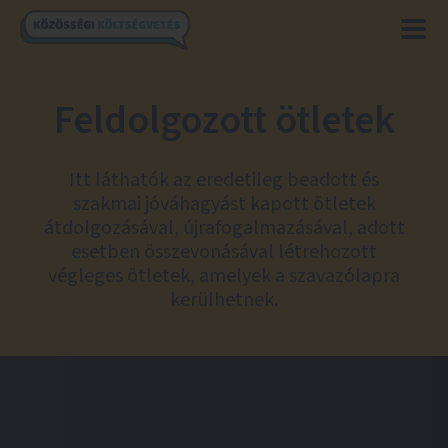
Feldolgozott ötletek
Itt láthatók az eredetileg beadott és
szakmai jóváhagyást kapott ötletek
átdolgozásával, újrafogalmazásával, adott
esetben összevonásával létrehozott
végleges ötletek, amelyek a szavazólapra
kerülhetnek.