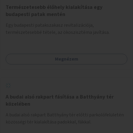
Természetesebb élőhely kialakítása egy
budapesti patak mentén
Egy budapesti patakszakasz revitalizációja,
természetesebbé tétele, az ökoszisztéma javítása.
Megnézem
A budai alsó rakpart fásítása a Batthyány tér
közelében
A budai alsó rakpart Batthyány tér előtti parkolófelületén
közösségi tér kialakítása padokkal, fákkal.