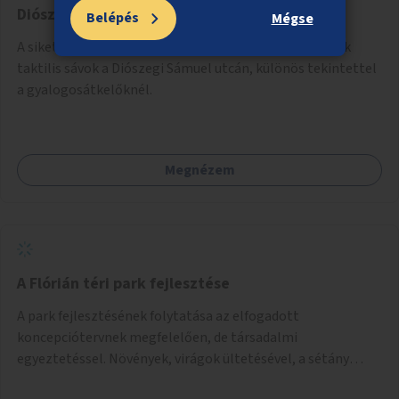
Diószegi Sámuel utcán
Belépés
Mégse
A siketvak közlekedők segítése érdekében létesüljenek
taktilis sávok a Diószegi Sámuel utcán, különös tekintettel
a gyalogosátkelőknél.
Megnézem
A Flórián téri park fejlesztése
A park fejlesztésének folytatása az elfogadott
koncepciótervnek megfelelően, de társadalmi
egyeztetéssel. Növények, virágok ültetésével, a sétány
felújításával, természetes burkolatú futókör