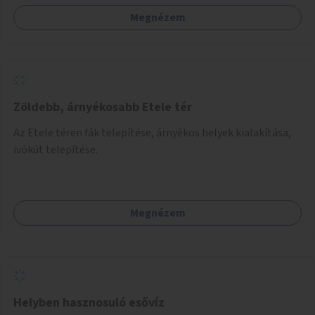
Megnézem
Zöldebb, árnyékosabb Etele tér
Az Etele téren fák telepítése, árnyékos helyek kialakítása,
ivókút telepítése.
Megnézem
Helyben hasznosuló esővíz