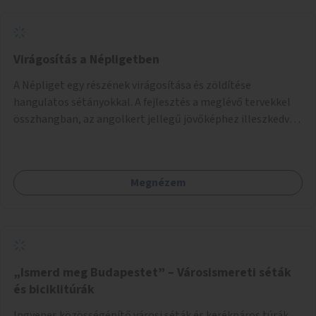
Virágosítás a Népligetben
A Népliget egy részének virágosítása és zöldítése
hangulatos sétányokkal. A fejlesztés a meglévő tervekkel
összhangban, az angolkert jellegű jövőképhez illeszkedve
valósulhat meg.
Megnézem
„Ismerd meg Budapestet” – Városismereti séták
és biciklitúrák
Ingyenes közösségépítő városi séták és kerékpáros túrák