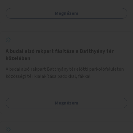
létrehozásával sokat javulhatna a park minősége.
Megnézem
A budai alsó rakpart fásítása a Batthyány tér
közelében
A budai alsó rakpart Batthyány tér előtti parkolófelületén
közösségi tér kialakítása padokkal, fákkal.
Megnézem