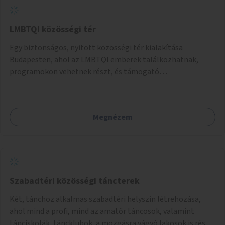
LMBTQI közösségi tér
Egy biztonságos, nyitott közösségi tér kialakítása
Budapesten, ahol az LMBTQI emberek találkozhatnak,
programokon vehetnek részt, és támogató
szolgáltatásokat érhetnek el. A központ helyet adhatna
csoportfoglalkozásoknak, kulturális eseményeknek és civil
szervezetek programjainak is. Az üzemeltető pályázat
Megnézem
útján lesz kiválasztva.
Szabadtéri közösségi táncterek
Két, tánchoz alkalmas szabadtéri helyszín létrehozása,
ahol mind a profi, mind az amatőr táncosok, valamint
tánciskolák, táncklubok, a mozgásra vágyó lakosok is részt