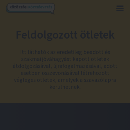
Feldolgozott ötletek
Itt láthatók az eredetileg beadott és
szakmai jóváhagyást kapott ötletek
átdolgozásával, újrafogalmazásával, adott
esetben összevonásával létrehozott
végleges ötletek, amelyek a szavazólapra
kerülhetnek.