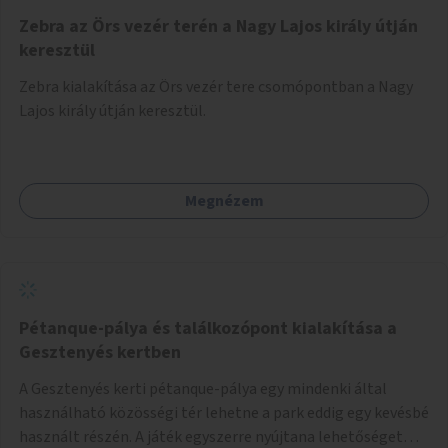
Zebra az Örs vezér terén a Nagy Lajos király útján
keresztül
Zebra kialakítása az Örs vezér tere csomópontban a Nagy
Lajos király útján keresztül.
Megnézem
Pétanque-pálya és találkozópont kialakítása a
Gesztenyés kertben
A Gesztenyés kerti pétanque-pálya egy mindenki által
használható közösségi tér lehetne a park eddig egy kevésbé
használt részén. A játék egyszerre nyújtana lehetőséget