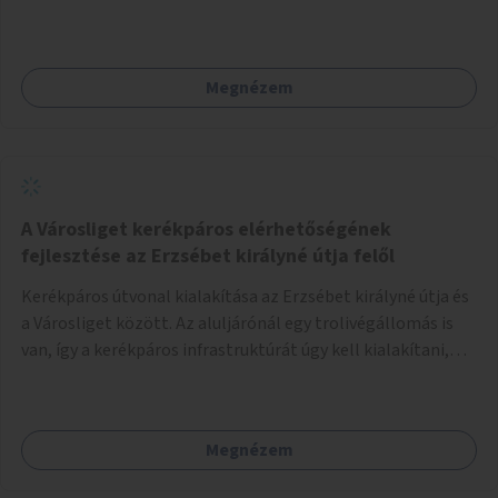
kikapcsolódásra, társasági élményre és sportolásra –
generációkon átívelően, akár mozgásukban korlátozott,
autizmussal vagy demenciával élő emberek számára is.
Megnézem
A Városliget kerékpáros elérhetőségének
fejlesztése az Erzsébet királyné útja felől
Kerékpáros útvonal kialakítása az Erzsébet királyné útja és
a Városliget között. Az aluljárónál egy trolivégállomás is
van, így a kerékpáros infrastruktúrát úgy kell kialakítani,
hogy biztonságosan lehessen biciklizni a troliforgalom
mellett is. Az útvonal átvezetésre kerülne a Hungária
körúton, majd a Városligetig folytatódna a Hermina utat
Megnézem
keresztezve.