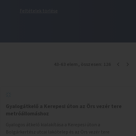
Feltételek törlése
43
-
63
elem
, összesen:
126
Gyalogátkelő a Kerepesi úton az Örs vezér tere
metróállomáshoz
Gyalogos átkelő kialakítása a Kerepesi úton a
Bolgárkertész utcai lakótelep és az Örs vezér tere