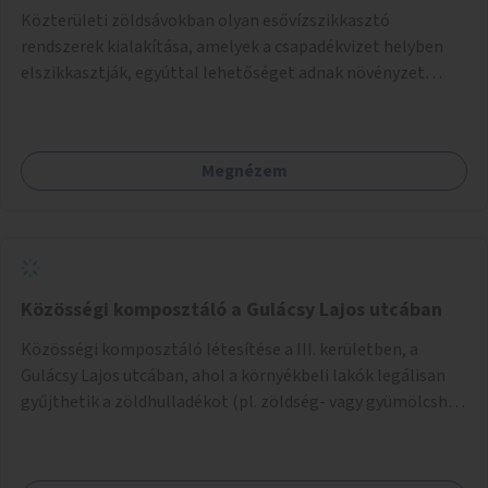
Közterületi zöldsávokban olyan esővízszikkasztó
rendszerek kialakítása, amelyek a csapadékvizet helyben
elszikkasztják, egyúttal lehetőséget adnak növényzet
telepítésére is.
Megnézem
Közösségi komposztáló a Gulácsy Lajos utcában
Közösségi komposztáló létesítése a III. kerületben, a
Gulácsy Lajos utcában, ahol a környékbeli lakók legálisan
gyűjthetik a zöldhulladékot (pl. zöldség- vagy gyümölcshéj,
letört gallyak, falevelek), akár aprítási lehetőséggel is. A
fenntartható működés érdekében a lakosok számára
komposztmesteri képzést is biztosítunk. A komposztáló