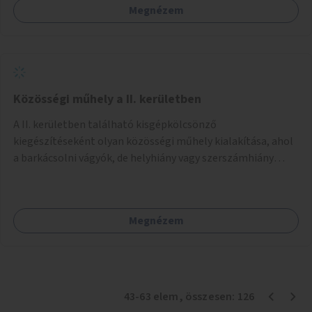
Megnézem
Közösségi műhely a II. kerületben
A II. kerületben található kisgépkölcsönző
kiegészítéseként olyan közösségi műhely kialakítása, ahol
a barkácsolni vágyók, de helyhiány vagy szerszámhiány
miatt hátrányból indulók megtalálhatják a számukra
megfelelő helyet.
Megnézem
43
-
63
elem
, összesen:
126