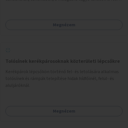
vehetnek közösségi eseményeken.
Megnézem
Tolósínek kerékpárosoknak közterületi lépcsőkre
Kerékpárok lépcsőkön történő fel- és letolására alkalmas
tolósínek és rámpák telepítése hidak hídfőinél, felül- és
aluljáróknál.
Megnézem