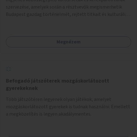
szervezése, amelyek során a résztvevők megismerhetik
Budapest gazdag történelmét, rejtett titkait és kulturális
értékeit. A város felfedezése összekötve a mozgás
népszerűsítésével mindenki számára nagy élményt
nyújthat.
Megnézem
Befogadó játszóterek mozgáskorlátozott
gyerekeknek
Több játszótéren legyenek olyan játékok, amelyet
mozgáskorlátozott gyerekek is tudnak használni. Emellett
a megközelítés is legyen akadálymentes.