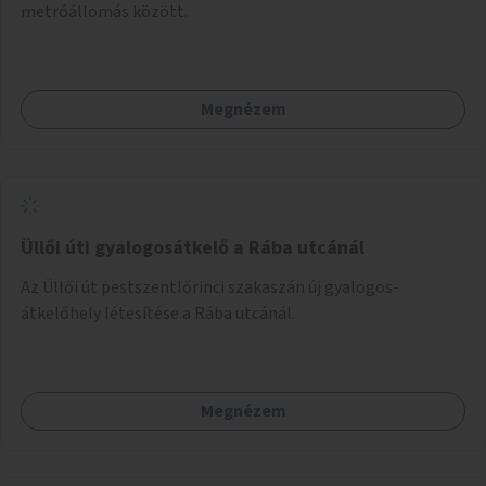
metróállomás között.
Megnézem
Üllői úti gyalogosátkelő a Rába utcánál
Az Üllői út pestszentlőrinci szakaszán új gyalogos-
átkelőhely létesítése a Rába utcánál.
Megnézem