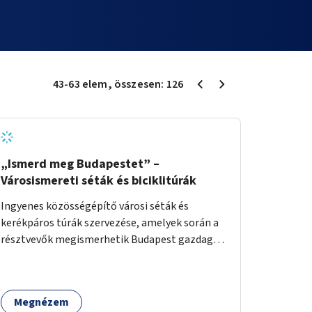
43
-
63
elem
, összesen:
126
„Ismerd meg Budapestet” –
Városismereti séták és biciklitúrák
Ingyenes közösségépítő városi séták és
kerékpáros túrák szervezése, amelyek során a
résztvevők megismerhetik Budapest gazdag
történelmét, rejtett titkait és kulturális
értékeit. A város felfedezése összekötve a
mozgás népszerűsítésével mindenki számára
Megnézem
nagy élményt nyújthat.