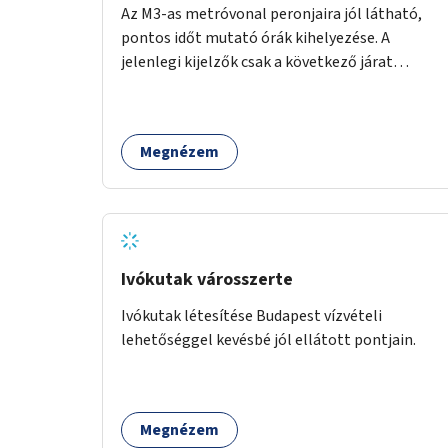
Az M3-as metróvonal peronjaira jól látható,
pontos időt mutató órák kihelyezése. A
jelenlegi kijelzők csak a következő járat
érkezését mutatják, az aktuális időt nem. Az
órák a peronokon várakozók tájékozódását
segítenék, ahogyan az más közösségi tereken
Megnézem
is bevett gyakorlat.
Ivókutak városszerte
Ivókutak létesítése Budapest vízvételi
lehetőséggel kevésbé jól ellátott pontjain.
Megnézem