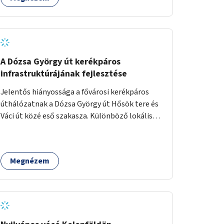
A Dózsa György út kerékpáros
infrastruktúrájának fejlesztése
Jelentős hiányossága a fővárosi kerékpáros
úthálózatnak a Dózsa György út Hősök tere és
Váci út közé eső szakasza. Különböző lokális
beavatkozásokkal érdemben javítható az
útszakaszon a kerékpáros közlekedés
biztonsága már azt megelőzően, hogy
Megnézem
többéves távlatban sor kerülne az út teljes
körű, komplex felújítására.