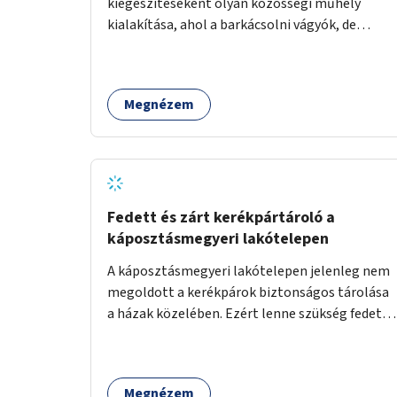
kiegészítéseként olyan közösségi műhely
kialakítása, ahol a barkácsolni vágyók, de
helyhiány vagy szerszámhiány miatt
hátrányból indulók megtalálhatják a számukra
megfelelő helyet.
Megnézem
Fedett és zárt kerékpártároló a
káposztásmegyeri lakótelepen
A káposztásmegyeri lakótelepen jelenleg nem
megoldott a kerékpárok biztonságos tárolása
a házak közelében. Ezért lenne szükség fedett,
zárható, közösen használható kerékpártárolók
kialakítására, amelyek védelmet nyújtanak az
időjárás viszontagságaival szemben.
Megnézem