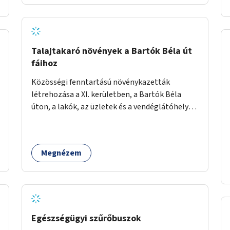
Talajtakaró növények a Bartók Béla út
fáihoz
Közösségi fenntartású növénykazetták
létrehozása a XI. kerületben, a Bartók Béla
úton, a lakók, az üzletek és a vendéglátóhelyek
együttműködésével.
Megnézem
Egészségügyi szűrőbuszok