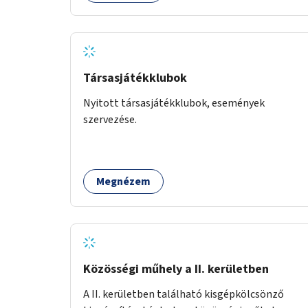
Társasjátékklubok
Nyitott társasjátékklubok, események
szervezése.
Megnézem
Közösségi műhely a II. kerületben
A II. kerületben található kisgépkölcsönző