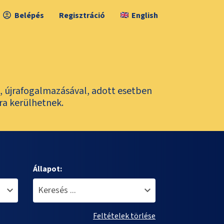
Belépés
Regisztráció
English
l, újrafogalmazásával, adott esetben
ra kerülhetnek.
Állapot:
Feltételek törlése