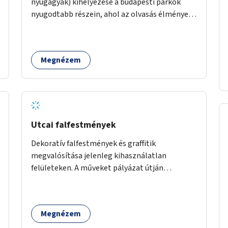
nyugágyak) kihelyezése a budapesti parkok
nyugodtabb részein, ahol az olvasás élménye
kellemes környezetben, természetes fény
mellett valósulhat meg. Árnyékolással,
valamint könyvcserepolcokkal kiegészítve ezek
Megnézem
a terek lehetőséget adnának a kikapcsolódásra,
az olvasás népszerűsítésére.
Utcai falfestmények
Dekoratív falfestmények és graffitik
megvalósítása jelenleg kihasználatlan
felületeken. A műveket pályázat útján
választott művészek és művészeti hallgatók
készítenék el.
Megnézem