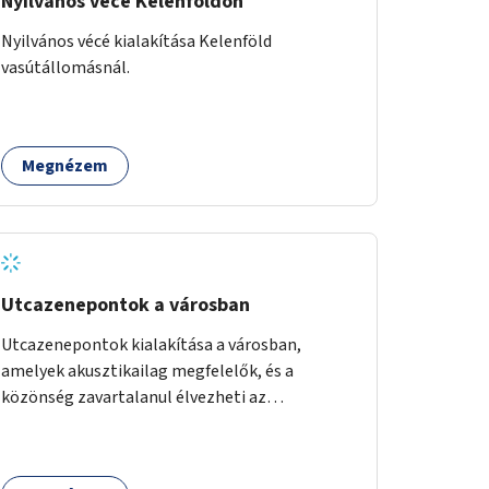
Nyilvános vécé Kelenföldön
Nyilvános vécé kialakítása Kelenföld
vasútállomásnál.
Megnézem
Utcazenepontok a városban
Utcazenepontok kialakítása a városban,
amelyek akusztikailag megfelelők, és a
közönség zavartalanul élvezheti az
előadásokat. A zenészek egy időpontfoglalón
jelentkezhetnek be fellépni.