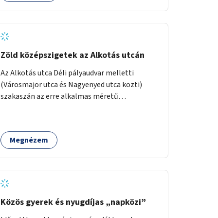
Zöld középszigetek az Alkotás utcán
Az Alkotás utca Déli pályaudvar melletti
(Városmajor utca és Nagyenyed utca közti)
szakaszán az erre alkalmas méretű
középszigetek zöldítése.
Megnézem
Közös gyerek és nyugdíjas „napközi”