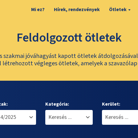
Mi ez?
Hírek, rendezvények
Ötletek
Feldolgozott ötletek
és szakmai jóváhagyást kapott ötletek átdolgozásáva
 létrehozott végleges ötletek, amelyek a szavazólap
zak:
Kategória:
Kerület: