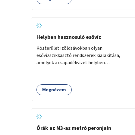
Helyben hasznosuló esővíz
Közterületi zöldsávokban olyan
esővízszikkasztó rendszerek kialakítása,
amelyek a csapadékvizet helyben
elszikkasztják, egyúttal lehetőséget adnak
növényzet telepítésére is.
Megnézem
Órák az M3-as metró peronjain