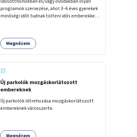
Idősotthonokban és/vagy óvodákban olyan
programok szervezése, ahol 3–6 éves gyerekek
minőségi időt tudnak tölteni idős emberekkel,
akik társaságra, beszélgetésre vágynak.
Megnézem
Új parkolók mozgáskorlátozott
embereknek
Új parkolók létrehozása mozgáskorlátozott
embereknek városszerte.
Megnézem