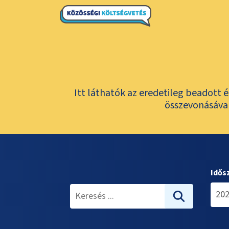
Itt láthatók az eredetileg beadott 
összevonásával
Idős