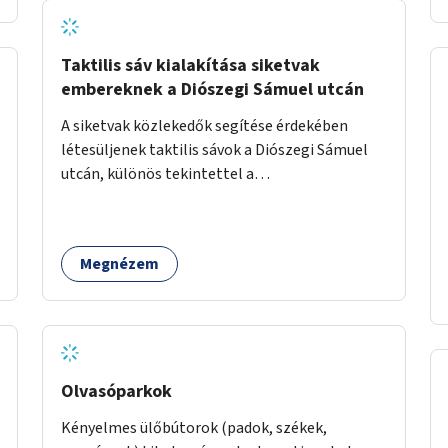
Taktilis sáv kialakítása siketvak
embereknek a Diószegi Sámuel utcán
A siketvak közlekedők segítése érdekében
létesüljenek taktilis sávok a Diószegi Sámuel
utcán, különös tekintettel a
gyalogosátkelőknél.
Megnézem
Olvasóparkok
Kényelmes ülőbútorok (padok, székek,