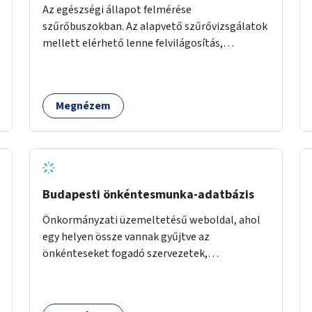
Az egészségi állapot felmérése
szűrőbuszokban. Az alapvető szűrővizsgálatok
mellett elérhető lenne felvilágosítás,
egészségügyi tanácsadás, a szexuális úton
terjedő betegségek szűrése és a
szenvedélybetegek támogatása.
Megnézem
Budapesti önkéntesmunka-adatbázis
Önkormányzati üzemeltetésű weboldal, ahol
egy helyen össze vannak gyűjtve az
önkénteseket fogadó szervezetek,
önkormányzati intézmények. Az önkéntes
munkát vállalók így könnyen kereshetnek
helyszín és/vagy intézmény, illetve a munka