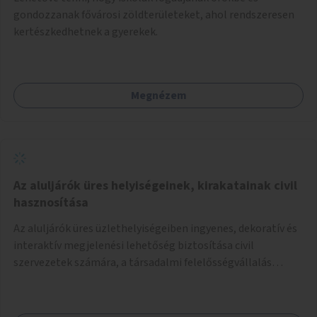
gondozzanak fővárosi zöldterületeket, ahol rendszeresen
kertészkedhetnek a gyerekek.
Megnézem
Az aluljárók üres helyiségeinek, kirakatainak civil
hasznosítása
Az aluljárók üres üzlethelyiségeiben ingyenes, dekoratív és
interaktív megjelenési lehetőség biztosítása civil
szervezetek számára, a társadalmi felelősségvállalás
jegyében. A cél, hogy közérdekű, segítő tevékenységeket
mutassanak be látványos, gondolatébresztő formában,
például rajzokkal, kérdésekkel, üzenetküldési lehetőséggel