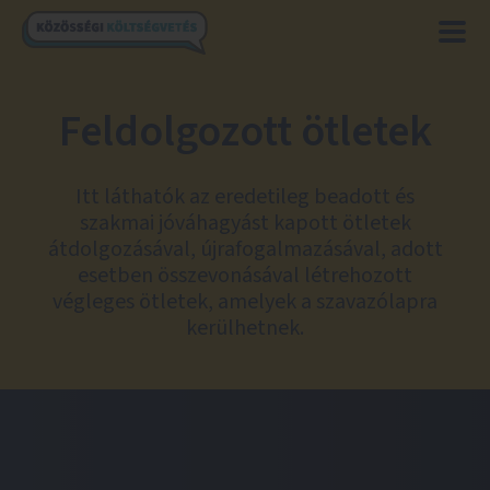
Feldolgozott ötletek
Itt láthatók az eredetileg beadott és
szakmai jóváhagyást kapott ötletek
átdolgozásával, újrafogalmazásával, adott
esetben összevonásával létrehozott
végleges ötletek, amelyek a szavazólapra
kerülhetnek.