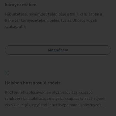
környezetében
Fák ültetése, növényzet telepítése a XVIII. kerületben a
Béke tér környezetében, beleértve az Üllői út közeli
szakaszát is.
Megnézem
Helyben hasznosuló esővíz
Közterületi zöldsávokban olyan esővízszikkasztó
rendszerek kialakítása, amelyek a csapadékvizet helyben
elszikkasztják, egyúttal lehetőséget adnak növényzet
telepítésére is.