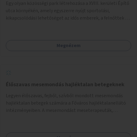
Egy olyan közösségi park létrehozása a XVIII. kerületi Építő
utca környékén, amely egyszerre nyújt sportolási,
kikapcsolódási lehetőséget az idős emberek, a felnőttek és
a gyerekek számára is.
Megnézem
Élőszavas mesemondás hajléktalan betegeknek
Legyen élőszavas, fejből, szívből mondott mesemondás
hajléktalan betegek számára a Főváros hajléktalanellátó
intézményeiben. A mesemondást meseterapeuták,
művészetterapeuták, mesemondó végzettségű emberek
végeznék.