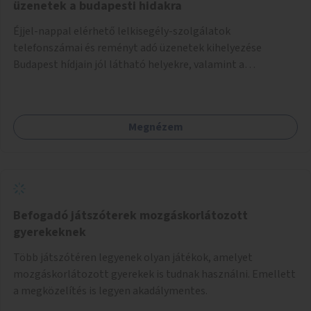
üzenetek a budapesti hidakra
Éjjel-nappal elérhető lelkisegély-szolgálatok
telefonszámai és reményt adó üzenetek kihelyezése
Budapest hídjain jól látható helyekre, valamint a
lelkisegély-vonalakat fenntartó szervezetek támogatása,
hogy legyen kapacitásuk a növekvő számú hívások
fogadására.
Megnézem
Befogadó játszóterek mozgáskorlátozott
gyerekeknek
Több játszótéren legyenek olyan játékok, amelyet
mozgáskorlátozott gyerekek is tudnak használni. Emellett
a megközelítés is legyen akadálymentes.