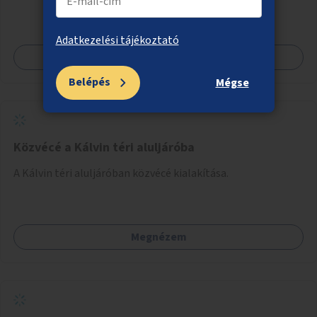
helyettesíteni a kisgyerekek okoseszköz-használatát.
Adatkezelési tájékoztató
Megnézem
Belépés
Mégse
Közvécé a Kálvin téri aluljáróba
A Kálvin téri aluljáróban közvécé kialakítása.
Megnézem