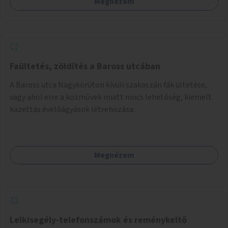
Megnézem
Faültetés, zöldítés a Baross utcában
A Baross utca Nagykörúton kívüli szakaszán fák ültetése,
vagy ahol erre a közművek miatt nincs lehetőség, kiemelt
kazettás évelőágyások létrehozása.
Megnézem
Lelkisegély-telefonszámok és reménykeltő