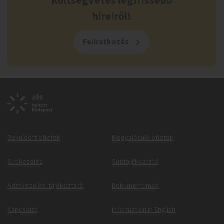
költségvetés legfrissebb
híreiről!
Feliratkozás
Beküldött ötletek
Megvalósuló ötletek
Sütikezelés
Sütitájékoztató
Adatkezelési tájékoztató
Dokumentumok
Kapcsolat
Information in English