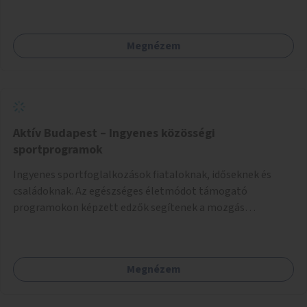
terület élőhelykezelését, a tájidegen, invazív fajok
ritkítását, visszaszorítását.
Megnézem
Aktív Budapest – Ingyenes közösségi
sportprogramok
Ingyenes sportfoglalkozások fiataloknak, időseknek és
családoknak. Az egészséges életmódot támogató
programokon képzett edzők segítenek a mozgás
örömének megtalálásában különféle mozgásformákon
keresztül (pl. jóga, vízi torna, aerobik, csikung).
Megnézem