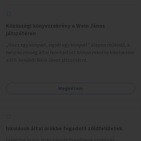
Közösségi könyvszekrény a Wein János
játszótéren
„Hozz egy könyvet, vigyél egy könyvet" alapon működő, a
helyi közösség által fenntartott könyvszekrény kihelyezése
a XIII. kerületi Wein János játszótérre.
Megnézem
Iskolások által örökbe fogadott zöldfelületek
Lehetővé tenni, hogy iskolák fogadjanak örökbe és