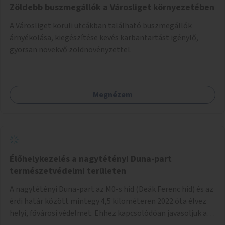
Zöldebb buszmegállók a Városliget környezetében
A Városliget körüli utcákban található buszmegállók
árnyékolása, kiegészítése kevés karbantartást igénylő,
gyorsan növekvő zöldnövényzettel.
Megnézem
Élőhelykezelés a nagytétényi Duna-part
természetvédelmi területen
A nagytétényi Duna-part az M0-s híd (Deák Ferenc híd) és az
érdi határ között mintegy 4,5 kilométeren 2022 óta élvez
helyi, fővárosi védelmet. Ehhez kapcsolódóan javasoljuk a