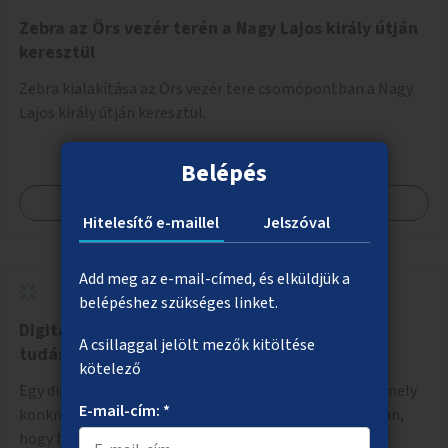
Zebra az Örs vezér terén a Nagy Lajos király útján
keresztül
Zebra kialakítása az Örs vezér tere csomópontban a Nagy
Lajos király útján keresztül.
Belépés
Megnézem
Hitelesítő e-maillel
Jelszóval
Add meg az e-mail-címed, és elküldjük a
belépéshez szükséges linket.
Digitális gyermekvédelmi kiadvány, komplex
A csillaggal jelölt mezők kitöltése
tudásanyag
kötelező
Egy digitális gyermekvédelmi kiadvány kidolgozása, amely
E-mail-cím: *
konkrét ötleteket, javaslatokat nyújt arra vonatkozóan,
hogy hogyan lehet a hétköznapokban kikerülni vagy