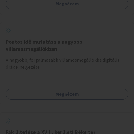
Megnézem
vagy akciónapokkal – bérleti és közüzemi díjak nélkül, a
jelenlegi elhanyagolt állapot helyett.
Pontos idő mutatása a nagyobb
villamosmegállókban
A nagyobb, forgalmasabb villamosmegállókba digitális
órák kihelyezése.
Megnézem
Fák ültetése a XVIII. kerületi Béke tér