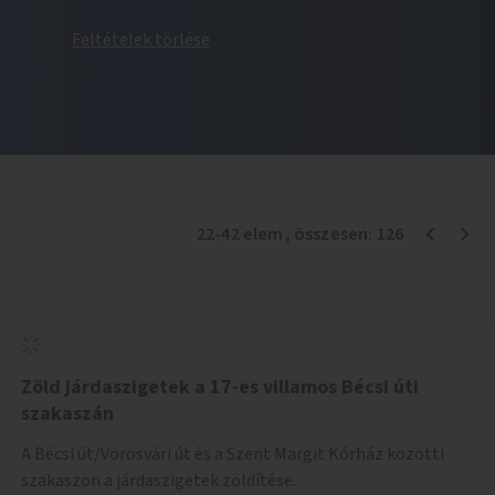
Feltételek törlése
22
-
42
elem
, összesen:
126
Zöld járdaszigetek a 17-es villamos Bécsi úti
szakaszán
A Bécsi út/Vörösvári út és a Szent Margit Kórház közötti
szakaszon a járdaszigetek zöldítése.