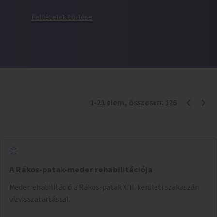
Feltételek törlése
1
-
21
elem
, összesen:
126
A Rákos-patak-meder rehabilitációja
Mederrehabilitáció a Rákos-patak XIII. kerületi szakaszán
vízvisszatartással.