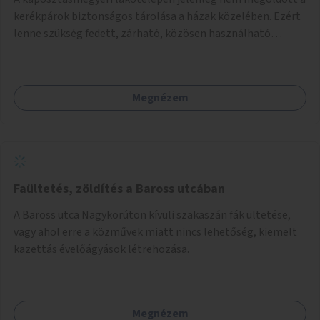
kerékpárok biztonságos tárolása a házak közelében. Ezért
lenne szükség fedett, zárható, közösen használható
kerékpártárolók kialakítására, amelyek védelmet nyújtanak
az időjárás viszontagságaival szemben.
Megnézem
Faültetés, zöldítés a Baross utcában
A Baross utca Nagykörúton kívüli szakaszán fák ültetése,
vagy ahol erre a közművek miatt nincs lehetőség, kiemelt
kazettás évelőágyások létrehozása.
Megnézem