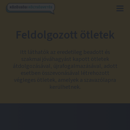
Feldolgozott ötletek
Itt láthatók az eredetileg beadott és
szakmai jóváhagyást kapott ötletek
átdolgozásával, újrafogalmazásával, adott
esetben összevonásával létrehozott
végleges ötletek, amelyek a szavazólapra
kerülhetnek.