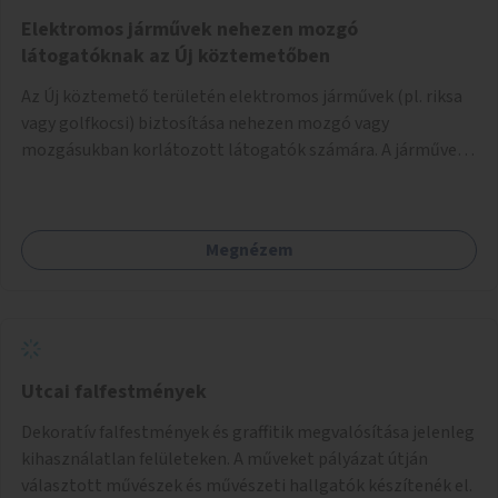
Elektromos járművek nehezen mozgó
látogatóknak az Új köztemetőben
Az Új köztemető területén elektromos járművek (pl. riksa
vagy golfkocsi) biztosítása nehezen mozgó vagy
mozgásukban korlátozott látogatók számára. A járművek
a temetőkapu és a megadott sírhely között közlekednének.
Megnézem
Utcai falfestmények
Dekoratív falfestmények és graffitik megvalósítása jelenleg
kihasználatlan felületeken. A műveket pályázat útján
választott művészek és művészeti hallgatók készítenék el.