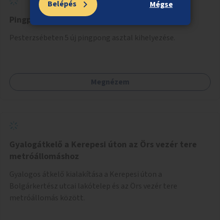
Belépés
Mégse
Pingpongasztalok Pesterzsébeten
Pesterzsébeten 5 új pingpong asztal kihelyezése.
Megnézem
Gyalogátkelő a Kerepesi úton az Örs vezér tere
metróállomáshoz
Gyalogos átkelő kialakítása a Kerepesi úton a
Bolgárkertész utcai lakótelep és az Örs vezér tere
metróállomás között.