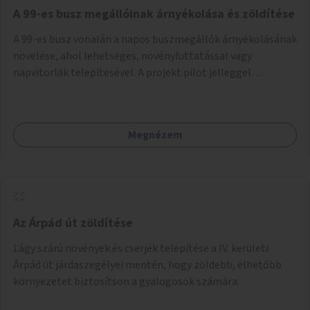
A 99-es busz megállóinak árnyékolása és zöldítése
A 99-es busz vonalán a napos buszmegállók árnyékolásának
növelése, ahol lehetséges, növényfuttatással vagy
napvitorlák telepítésével. A projekt pilot jelleggel
valósulna meg, a helyszíni adottságok figyelembevételével.
Megnézem
Az Árpád út zöldítése
Lágy szárú növények és cserjék telepítése a IV. kerületi
Árpád út járdaszegélyei mentén, hogy zöldebb, élhetőbb
környezetet biztosítson a gyalogosok számára.