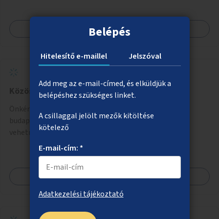
Megnézem
Belépés
Hitelesítő e-maillel
Jelszóval
Add meg az e-mail-címed, és elküldjük a
Közösségi kertészkedés
belépéshez szükséges linket.
Önkéntes program indítása, amelynek segítségével a
A csillaggal jelölt mezők kitöltése
budapesti kertészeti feladatokban a lakosok is részt
kötelező
vehetnek kertészeti szakemberek irányításával.
E-mail-cím: *
Megnézem
Adatkezelési tájékoztató