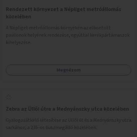
Rendezett környezet a Népliget metróállomás
közelében
A Népliget metróállomás környékén az elbontott
pavilonok helyének rendezése, egyúttal kerékpártámaszok
kihelyezése.
Megnézem
Zebra az Üllői útra a Mednyánszky utca közelében
Gyalogosátkelő létesítése az Üllői út és a Mednyánszky utca
sarkához, a 236-os buszmegálló közelében.