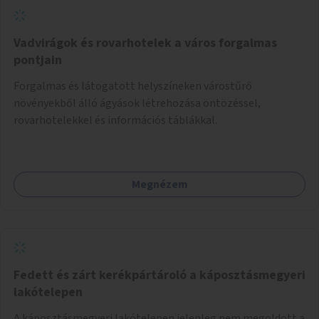
Vadvirágok és rovarhotelek a város forgalmas
pontjain
Forgalmas és látogatott helyszíneken várostűrő
növényekből álló ágyások létrehozása öntözéssel,
rovarhotelekkel és információs táblákkal.
Megnézem
Fedett és zárt kerékpártároló a káposztásmegyeri
lakótelepen
A káposztásmegyeri lakótelepen jelenleg nem megoldott a