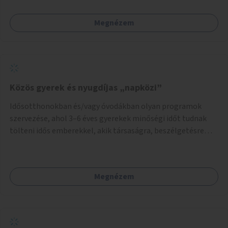
Megnézem
Közös gyerek és nyugdíjas „napközi”
Idősotthonokban és/vagy óvodákban olyan programok
szervezése, ahol 3–6 éves gyerekek minőségi időt tudnak
tölteni idős emberekkel, akik társaságra, beszélgetésre
vágynak.
Megnézem