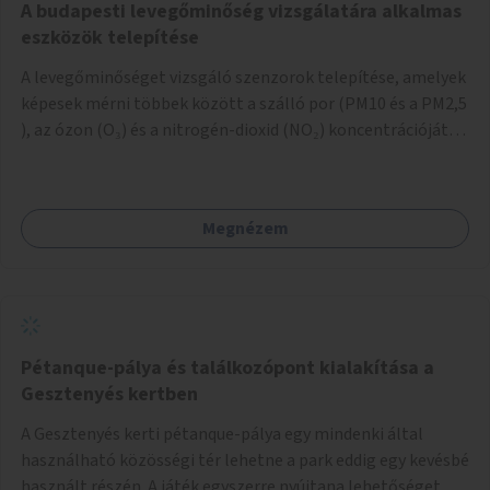
A budapesti levegőminőség vizsgálatára alkalmas
eszközök telepítése
A levegőminőséget vizsgáló szenzorok telepítése, amelyek
képesek mérni többek között a szálló por (PM10 és a PM2,5
), az ózon (O₃) és a nitrogén-dioxid (NO₂) koncentrációját,
valamint meteorológiai paramétereket, például a
szélsebességet, a szélirányt, a hőmérsékletet vagy a relatív
páratartalmat. A gyűjtött adatok egy online platformon
Megnézem
(webes felület és mobilalkalmazás) lennének elérhetők,
térképes megjelenítéssel és időbeli bontásban.
Pétanque-pálya és találkozópont kialakítása a
Gesztenyés kertben
A Gesztenyés kerti pétanque-pálya egy mindenki által
használható közösségi tér lehetne a park eddig egy kevésbé
használt részén. A játék egyszerre nyújtana lehetőséget