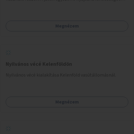
kikapcsolódásra, társasági élményre és sportolásra –
generációkon átívelően, akár mozgásukban korlátozott,
autizmussal vagy demenciával élő emberek számára is.
Megnézem
Nyilvános vécé Kelenföldön
Nyilvános vécé kialakítása Kelenföld vasútállomásnál.
Megnézem