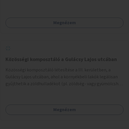
Megnézem
Közösségi komposztáló a Gulácsy Lajos utcában
Közösségi komposztáló létesítése a III. kerületben, a
Gulácsy Lajos utcában, ahol a környékbeli lakók legálisan
gyűjthetik a zöldhulladékot (pl. zöldség- vagy gyümölcshéj,
letört gallyak, falevelek), akár aprítási lehetőséggel is. A
fenntartható működés érdekében a lakosok számára
komposztmesteri képzést is biztosítunk. A komposztáló
Megnézem
csak akkor valósulhat meg, ha létrejön egy helyi fenntartó
közösség, amely vállalja a működtetést és a felügyeletet.