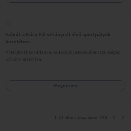
Ivókút a Kósa Pál sétánynál lévő sportpályák
közelében
A felújított kosárlabda- és focipálya közelében szükséges
ivókút kialakítása.
Megnézem
1
-
21
elem
, összesen:
126