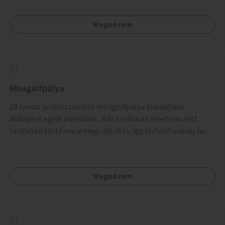
Megnézem
Minigolfpálya
18 lyukas professzionális minigolfpálya kialakítása
Budapest egyik parkjában. Már korábban lebetonozott
területen történne a megvalósítás, így biztosítanánk, hogy
ne vesszen el további zöldfelület.
Megnézem