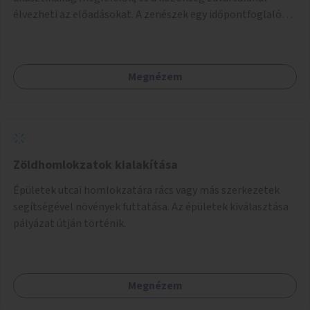
élvezheti az előadásokat. A zenészek egy időpontfoglalón
jelentkezhetnek be fellépni.
Megnézem
Zöldhomlokzatok kialakítása
Épületek utcai homlokzatára rács vagy más szerkezetek
segítségével növények futtatása. Az épületek kiválasztása
pályázat útján történik.
Megnézem