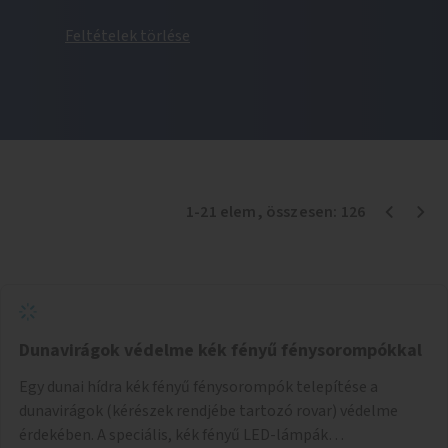
Feltételek törlése
1
-
21
elem
, összesen:
126
Dunavirágok védelme kék fényű fénysorompókkal
Egy dunai hídra kék fényű fénysorompók telepítése a
dunavirágok (kérészek rendjébe tartozó rovar) védelme
érdekében. A speciális, kék fényű LED-lámpák