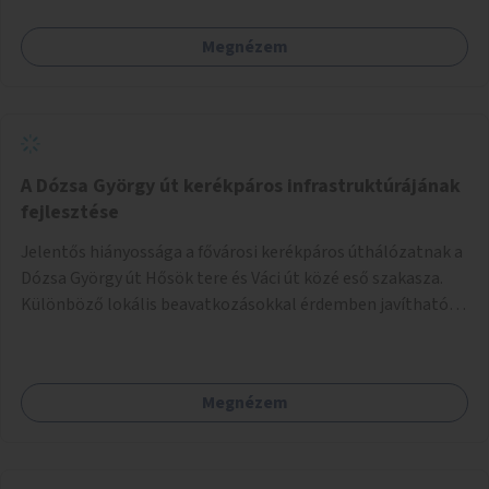
például könnyen megtudhatja, hol tud a környékén jógázni,
bridzsezni, biliárdozni vagy társasjátékozni, és azt is, hogy
Megnézem
ezek mikor érhetők el. A projekt célja, hogy átláthatóvá és
könnyen elérhetővé tegye a város közösségi sport- és
játéklehetőségeit bárki számára, egy már meglévő,
fejlesztett megoldás fenntartásán keresztül.
A Dózsa György út kerékpáros infrastruktúrájának
fejlesztése
Jelentős hiányossága a fővárosi kerékpáros úthálózatnak a
Dózsa György út Hősök tere és Váci út közé eső szakasza.
Különböző lokális beavatkozásokkal érdemben javítható
az útszakaszon a kerékpáros közlekedés biztonsága már
azt megelőzően, hogy többéves távlatban sor kerülne az út
teljes körű, komplex felújítására.
Megnézem