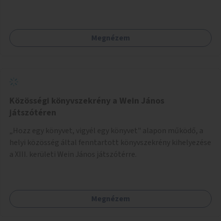
felszerelésének célja, hogy a rajzó kérészeket a vízfelszín
felett tartsák, megakadályozva, hogy a hidak úttestjére
repüljenek, és ott rakják le petéiket.
Megnézem
Közösségi könyvszekrény a Wein János
játszótéren
„Hozz egy könyvet, vigyél egy könyvet" alapon működő, a
helyi közösség által fenntartott könyvszekrény kihelyezése
a XIII. kerületi Wein János játszótérre.
Megnézem