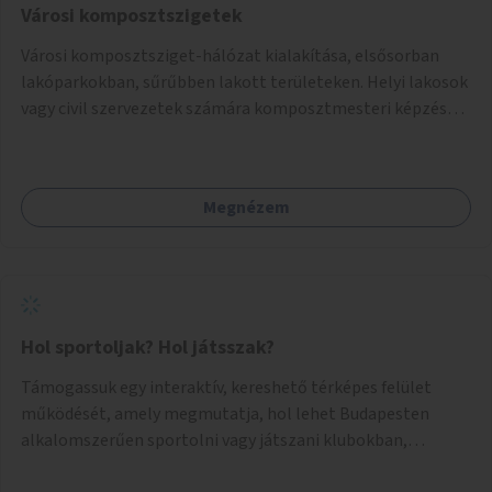
Városi komposztszigetek
Városi komposztsziget-hálózat kialakítása, elsősorban
lakóparkokban, sűrűbben lakott területeken. Helyi lakosok
vagy civil szervezetek számára komposztmesteri képzés
biztosítása, ami lehetővé teszi a komposztszigetek
helyben történő hosszú távú fenntartását.
Megnézem
Hol sportoljak? Hol játsszak?
Támogassuk egy interaktív, kereshető térképes felület
működését, amely megmutatja, hol lehet Budapesten
alkalomszerűen sportolni vagy játszani klubokban,
közösségi terekben vagy nyilvános pályákon. A felhasználó