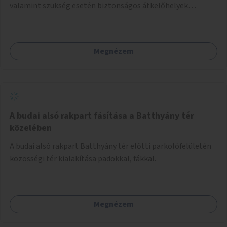
valamint szükség esetén biztonságos átkelőhelyek
létesítésével.
Megnézem
A budai alsó rakpart fásítása a Batthyány tér
közelében
A budai alsó rakpart Batthyány tér előtti parkolófelületén
közösségi tér kialakítása padokkal, fákkal.
Megnézem