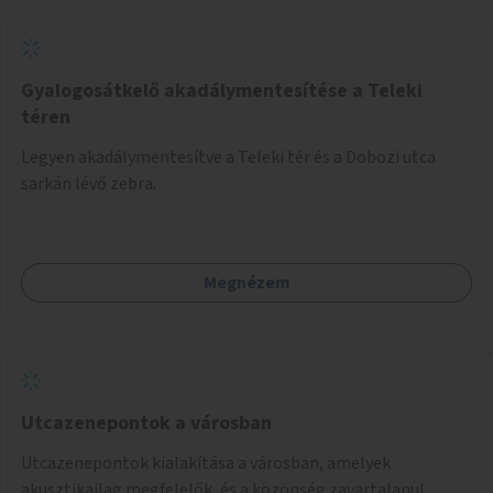
Gyalogosátkelő akadálymentesítése a Teleki
téren
Legyen akadálymentesítve a Teleki tér és a Dobozi utca
sarkán lévő zebra.
Megnézem
Utcazenepontok a városban
Utcazenepontok kialakítása a városban, amelyek
akusztikailag megfelelők, és a közönség zavartalanul