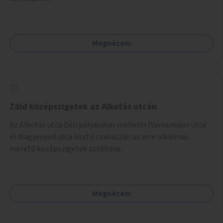
Megnézem
Zöld középszigetek az Alkotás utcán
Az Alkotás utca Déli pályaudvar melletti (Városmajor utca
és Nagyenyed utca közti) szakaszán az erre alkalmas
méretű középszigetek zöldítése.
Megnézem