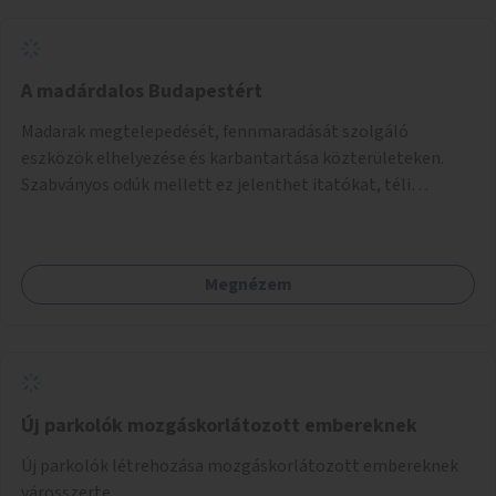
A madárdalos Budapestért
Madarak megtelepedését, fennmaradását szolgáló
eszközök elhelyezése és karbantartása közterületeken.
Szabványos odúk mellett ez jelenthet itatókat, téli
madáretetőket is.
Megnézem
Új parkolók mozgáskorlátozott embereknek
Új parkolók létrehozása mozgáskorlátozott embereknek
városszerte.