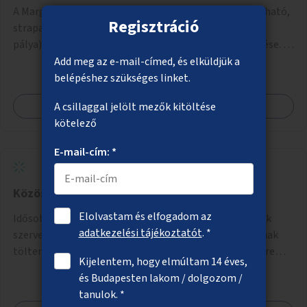
A Margitsziget északi részén saját testsúllyal használható,
Regisztráció
strapabíró edzőeszközök telepítése (street workout
pálya), valamint új kültéri pingpongasztalok kihelyezése. A
meglévő fitneszterület jelenleg alig felszerelt, így
Add meg az e-mail-címed, és elküldjük a
kihasználatlan. A pingpongasztalok telepítésével egy
belépéshez szükséges linket.
népszerű, ingyenes sportolási lehetőség válna elérhetővé a
Megnézem
A csillaggal jelölt mezők kitöltése
sziget északi felén, ahol jelenleg egyetlen asztal sem
kötelező
található.
E-mail-cím: *
Közös gyerek és nyugdíjas „napközi”
Elolvastam és elfogadom az
Idősotthonokban és/vagy óvodákban olyan programok
adatkezelési tájékoztatót
. *
szervezése, ahol 3–6 éves gyerekek minőségi időt tudnak
tölteni idős emberekkel, akik társaságra, beszélgetésre
Kijelentem, hogy elmúltam 14 éves,
vágynak.
és Budapesten lakom / dolgozom /
tanulok. *