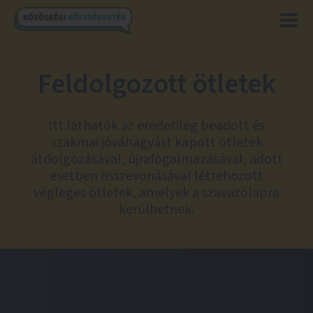
Feldolgozott ötletek
Itt láthatók az eredetileg beadott és
szakmai jóváhagyást kapott ötletek
átdolgozásával, újrafogalmazásával, adott
esetben összevonásával létrehozott
végleges ötletek, amelyek a szavazólapra
kerülhetnek.