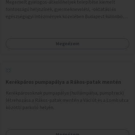
Megemelt gyalogos-átkelőhelyek telepítése kiemelt
fontosságú helyszínek, gyermeknevelési, -oktatási és
egészségügyi intézmények közelében Budapest különböző
pontjain, 7–12 helyszínen.
Megnézem
Kerékpáros pumpapálya a Rákos-patak mentén
Kerékpárosoknak pumpapálya (hullámpálya, pumptrack)
létrehozása a Rákos-patak mentén a Váci út és a Lomb utca
közötti parkoló helyén.
Megnézem