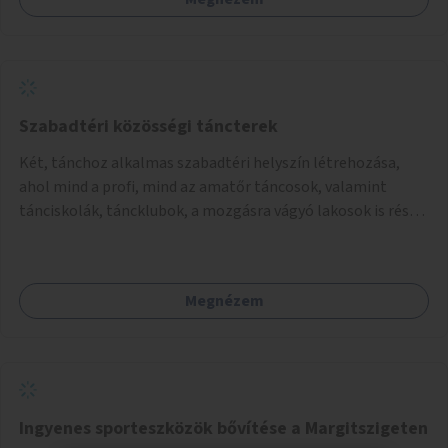
Szabadtéri közösségi táncterek
Két, tánchoz alkalmas szabadtéri helyszín létrehozása,
ahol mind a profi, mind az amatőr táncosok, valamint
tánciskolák, táncklubok, a mozgásra vágyó lakosok is részt
vehetnek közösségi eseményeken.
Megnézem
Ingyenes sporteszközök bővítése a Margitszigeten