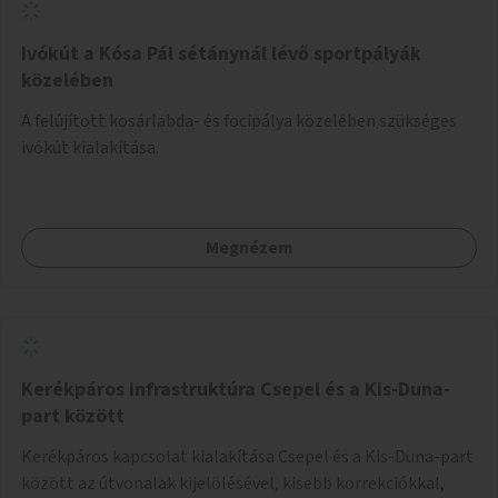
Ivókút a Kósa Pál sétánynál lévő sportpályák
közelében
A felújított kosárlabda- és focipálya közelében szükséges
ivókút kialakítása.
Megnézem
Kerékpáros infrastruktúra Csepel és a Kis-Duna-
part között
Kerékpáros kapcsolat kialakítása Csepel és a Kis-Duna-part
között az útvonalak kijelölésével, kisebb korrekciókkal,