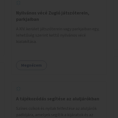
Nyilvános vécé Zugló játszóterein,
parkjaiban
A XIV. kerület játszóterein vagy parkjaiban egy,
lehetőség szerint kettő nyilvános vécé
kialakítása.
Megnézem
A tájékozódás segítése az aluljárókban
Színes csíkok és nyilak felfestése az aluljárók
padlójára, amelyek segítik a kijáratok és az