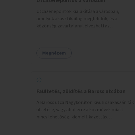
Utcazenepontok a városban
fenntartásán keresztül.
Utcazenepontok kialakítása a városban,
amelyek akusztikailag megfelelők, és a
közönség zavartalanul élvezheti az
előadásokat. A zenészek egy időpontfoglalón
jelentkezhetnek be fellépni.
Megnézem
Faültetés, zöldítés a Baross utcában
A Baross utca Nagykörúton kívüli szakaszán fák
ültetése, vagy ahol erre a közművek miatt
nincs lehetőség, kiemelt kazettás
évelőágyások létrehozása.