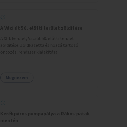
A Váci út 50. előtti terület zöldítése
A XIII. kerület, Váci út 50. előtti terület
zöldítése. Zöldkazetta és hozzá tartozó
öntözési rendszer kialakítása.
Megnézem
Kerékpáros pumpapálya a Rákos-patak
mentén