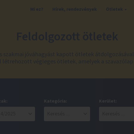
Mi ez?
Hírek, rendezvények
Ötletek
Feldolgozott ötletek
és szakmai jóváhagyást kapott ötletek átdolgozásáva
 létrehozott végleges ötletek, amelyek a szavazólap
zak:
Kategória:
Kerület: