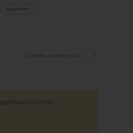
Megnézem
1
-
21
elem
, összesen:
126
egfrissebb híreiről!