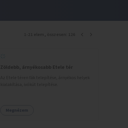
1
-
21
elem
, összesen:
126
Zöldebb, árnyékosabb Etele tér
Az Etele téren fák telepítése, árnyékos helyek
kialakítása, ivókút telepítése.
Megnézem