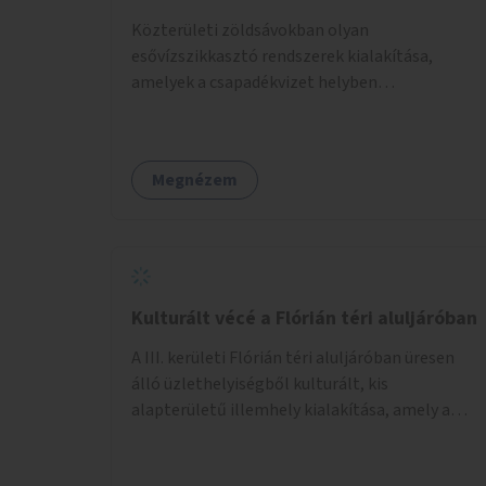
Közterületi zöldsávokban olyan
esővízszikkasztó rendszerek kialakítása,
amelyek a csapadékvizet helyben
elszikkasztják, egyúttal lehetőséget adnak
növényzet telepítésére is.
Megnézem
Kulturált vécé a Flórián téri aluljáróban
A III. kerületi Flórián téri aluljáróban üresen
álló üzlethelyiségből kulturált, kis
alapterületű illemhely kialakítása, amely a
Flórián téren áthaladó közönséget szolgálná
ki.