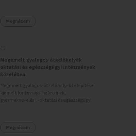
Megnézem
Megemelt gyalogos-átkelőhelyek
oktatási és egészségügyi intézmények
közelében
Megemelt gyalogos-átkelőhelyek telepítése
kiemelt fontosságú helyszínek,
gyermeknevelési, -oktatási és egészségügyi
intézmények közelében Budapest különböző
pontjain, 7–12 helyszínen.
Megnézem