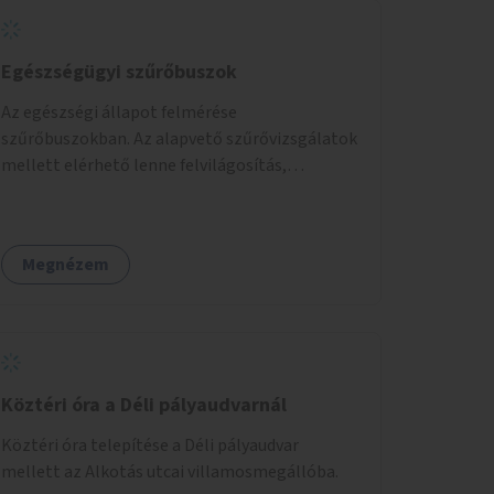
Egészségügyi szűrőbuszok
Az egészségi állapot felmérése
szűrőbuszokban. Az alapvető szűrővizsgálatok
mellett elérhető lenne felvilágosítás,
egészségügyi tanácsadás, a szexuális úton
terjedő betegségek szűrése és a
szenvedélybetegek támogatása.
Megnézem
Köztéri óra a Déli pályaudvarnál
Köztéri óra telepítése a Déli pályaudvar
mellett az Alkotás utcai villamosmegállóba.