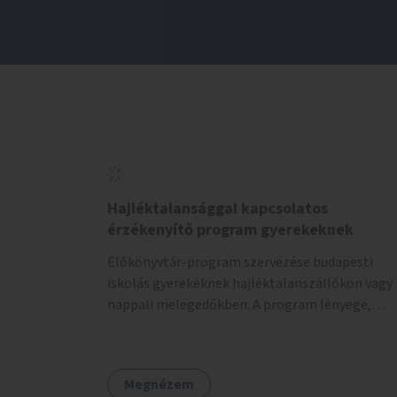
Hajléktalansággal kapcsolatos
érzékenyítő program gyerekeknek
Élőkönyvtár-program szervezése budapesti
iskolás gyerekeknek hajléktalanszállókon vagy
nappali melegedőkben. A program lényege,
hogy mesélésre nyitott hajléktalan emberek a
személyes történeteiket osztják meg egy
biztonságos, nyugodt környezetben. A diákok
Megnézem
szabadon választhatnak, hogy kihez