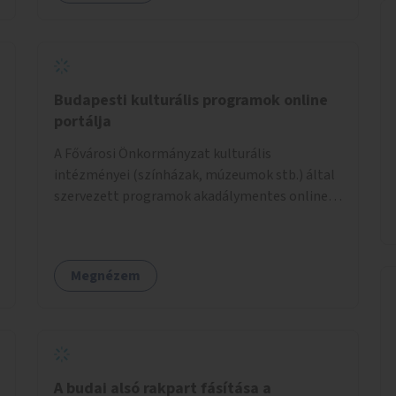
üzenetküldési lehetőséggel vagy
akciónapokkal – bérleti és közüzemi díjak
nélkül, a jelenlegi elhanyagolt állapot helyett.
Budapesti kulturális programok online
portálja
A Fővárosi Önkormányzat kulturális
intézményei (színházak, múzeumok stb.) által
szervezett programok akadálymentes online
programnaptárjának kialakítása és
működtetése. Átfogó és naprakész
tartalommal.
Megnézem
A budai alsó rakpart fásítása a