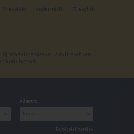
Belépés
Regisztráció
English
l, újrafogalmazásával, adott esetben
ra kerülhetnek.
Állapot:
Feltételek törlése