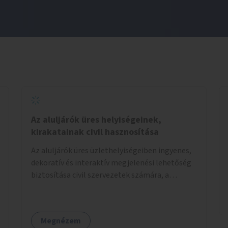
Az aluljárók üres helyiségeinek,
kirakatainak civil hasznosítása
Az aluljárók üres üzlethelyiségeiben ingyenes,
dekoratív és interaktív megjelenési lehetőség
biztosítása civil szervezetek számára, a
társadalmi felelősségvállalás jegyében. A cél,
hogy közérdekű, segítő tevékenységeket
mutassanak be látványos, gondolatébresztő
Megnézem
formában, például rajzokkal, kérdésekkel,