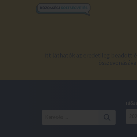
Itt láthatók az eredetileg beadott 
összevonásával
Idős