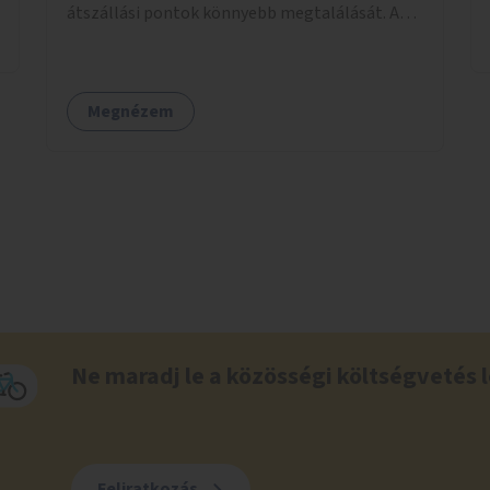
átszállási pontok könnyebb megtalálását. A
megoldás célja a tájékozódás egyszerűsítése,
különösen a kevésbé gyakran közlekedők és a
turisták számára, nemzetközi jó gyakorlatok
Megnézem
alapján.
Ne maradj le a közösségi költségvetés l
Feliratkozás