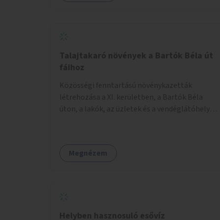
szeretnének odamenni beszélgetni, kérdéseket
feltenni – ezáltal közvetlen kapcsolat
alakulhat ki.
Talajtakaró növények a Bartók Béla út
fáihoz
Közösségi fenntartású növénykazetták
létrehozása a XI. kerületben, a Bartók Béla
úton, a lakók, az üzletek és a vendéglátóhelyek
együttműködésével.
Megnézem
Helyben hasznosuló esővíz