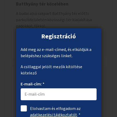
Batthyány tér közelében
A budai alsó rakpart Batthyány tér előtti
parkolófelületén közösségi tér kialakítása
padokkal, fákkal.
Regisztráció
Megnézem
Add meg az e-mail-címed, és elküldjük a
belépéshez szükséges linket.
A csillaggal jelölt mezők kitöltése
kötelező
A Gyáli-patak ökológiai megújítása
E-mail-cím: *
A Gyáli-patak Soroksár térségében található
szakaszának ökológiai megújítása, élővízzé
alakítása, természetes medrének és
Elolvastam és elfogadom az
élővilágának helyreállítása ökológiai szakértők
adatkezelési tájékoztatót
. *