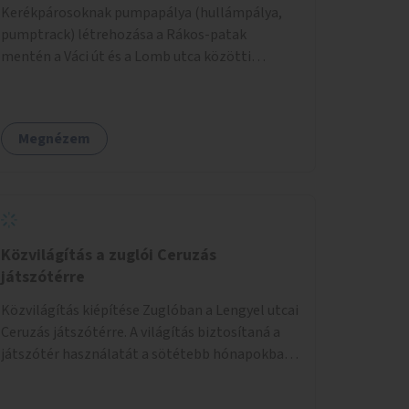
Kerékpárosoknak pumpapálya (hullámpálya,
pumptrack) létrehozása a Rákos-patak
mentén a Váci út és a Lomb utca közötti
parkoló helyén.
Megnézem
Közvilágítás a zuglói Ceruzás
játszótérre
Közvilágítás kiépítése Zuglóban a Lengyel utcai
Ceruzás játszótérre. A világítás biztosítaná a
játszótér használatát a sötétebb hónapokban,
különösen az óvodai és iskolai foglalkozások
utáni időszakban.