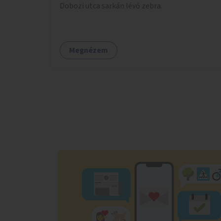
Dobozi utca sarkán lévő zebra.
Megnézem