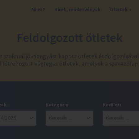
Mi ez?
Hírek, rendezvények
Ötletek
Feldolgozott ötletek
és szakmai jóváhagyást kapott ötletek átdolgozásáva
 létrehozott végleges ötletek, amelyek a szavazólap
zak:
Kategória:
Kerület: