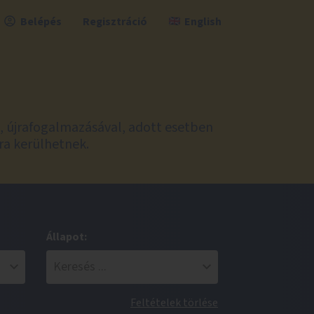
Belépés
Regisztráció
English
l, újrafogalmazásával, adott esetben
ra kerülhetnek.
Állapot:
Feltételek törlése