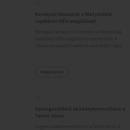
Kerékpártámaszok a Mátyásföld,
repülőtér HÉV-megállónál
Kerékpártámaszok telepítése a Mátyásföld,
repülőtér HÉV-megálló környezetében. A
támaszok között fedett és nem fedett típusok
is lesznek, a helyszíni adottságokhoz igazodva.
Megnézem
Gyalogosátkelő akadálymentesítése a
Teleki téren
Legyen akadálymentesítve a Teleki tér és a