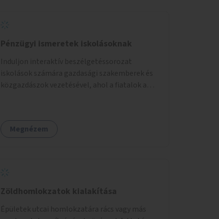
Pénzügyi ismeretek iskolásoknak
Induljon interaktív beszélgetéssorozat
iskolások számára gazdasági szakemberek és
közgazdászok vezetésével, ahol a fiatalok a
pénzügyi-gazdasági alapismeretekkel
kapcsolatban tájékozódhatnak. A program
többalkalmas lenne, heti rendszerességgel
Megnézem
tartanák iskolai csoportok számára,
önkormányzati intézményben vagy külső
helyszínen iskolai együttműködéssel. A
szervezést az Önkormányzat koordinálná, a
tematikát a szakemberek alakítanák ki, külön
figyelmet fordítva a hátrányos helyzetű
Zöldhomlokzatok kialakítása
gyerekek bevonására is. A program pilot
Épületek utcai homlokzatára rács vagy más
jelleggel indulna, több korosztály számára.