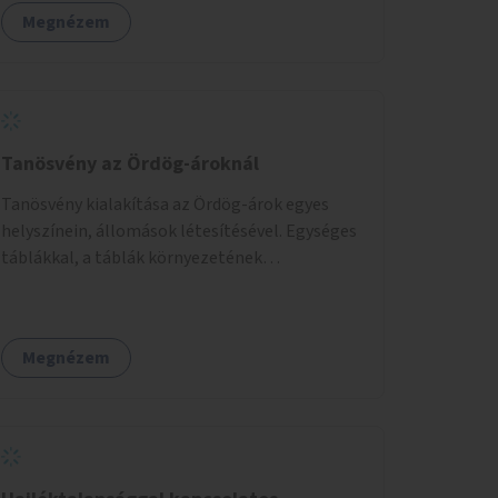
Megnézem
Tanösvény az Ördög-ároknál
Tanösvény kialakítása az Ördög-árok egyes
helyszínein, állomások létesítésével. Egységes
táblákkal, a táblák környezetének
rendezésével. Online tanösvény-bemutató
felület kialakítása.
Megnézem