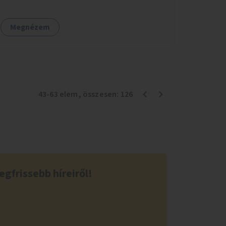
növényzet telepítésére is.
Megnézem
43
-
63
elem
, összesen:
126
egfrissebb híreiről!