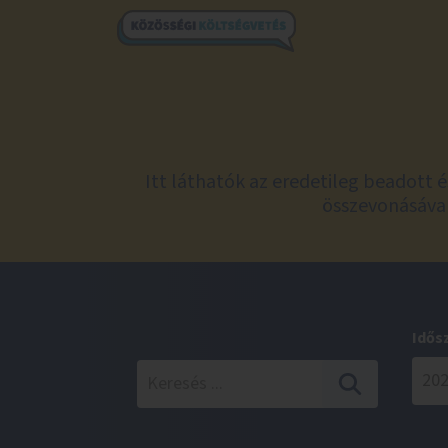
Itt láthatók az eredetileg beadott 
összevonásával
Idős