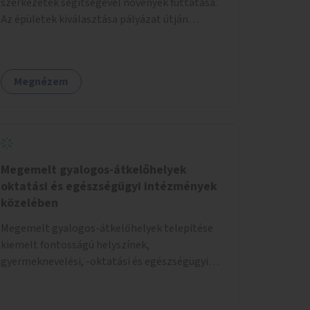
szerkezetek segítségével növények futtatása.
Az épületek kiválasztása pályázat útján
történik.
Megnézem
Megemelt gyalogos-átkelőhelyek
oktatási és egészségügyi intézmények
közelében
Megemelt gyalogos-átkelőhelyek telepítése
kiemelt fontosságú helyszínek,
gyermeknevelési, -oktatási és egészségügyi
intézmények közelében Budapest különböző
pontjain, 7–12 helyszínen.