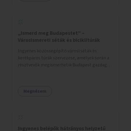
„Ismerd meg Budapestet” –
Városismereti séták és biciklitúrák
Ingyenes közösségépítő városi séták és
kerékpáros túrák szervezése, amelyek során a
résztvevők megismerhetik Budapest gazdag
történelmét, rejtett titkait és kulturális
értékeit. A város felfedezése összekötve a
mozgás népszerűsítésével mindenki számára
Megnézem
nagy élményt nyújthat.
Ingyenes belépők hátrányos helyzetű