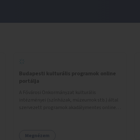
Budapesti kulturális programok online
portálja
A Fővárosi Önkormányzat kulturális
intézményei (színházak, múzeumok stb.) által
szervezett programok akadálymentes online
programnaptárjának kialakítása és
működtetése. Átfogó és naprakész
tartalommal.
Megnézem