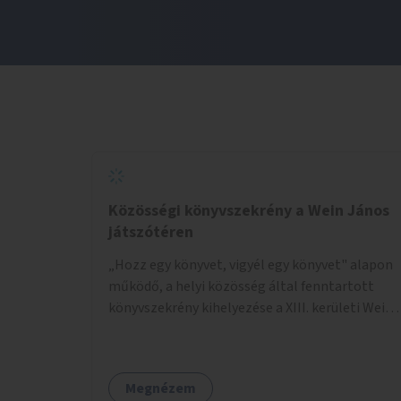
Közösségi könyvszekrény a Wein János
játszótéren
„Hozz egy könyvet, vigyél egy könyvet" alapon
működő, a helyi közösség által fenntartott
könyvszekrény kihelyezése a XIII. kerületi Wein
János játszótérre.
Megnézem