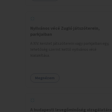
Nyilvános vécé Zugló játszóterein,
parkjaiban
A XIV. kerület játszóterein vagy parkjaiban egy,
lehetőség szerint kettő nyilvános vécé
kialakítása.
Megnézem
A budapesti levegőminőség vizsgálatára