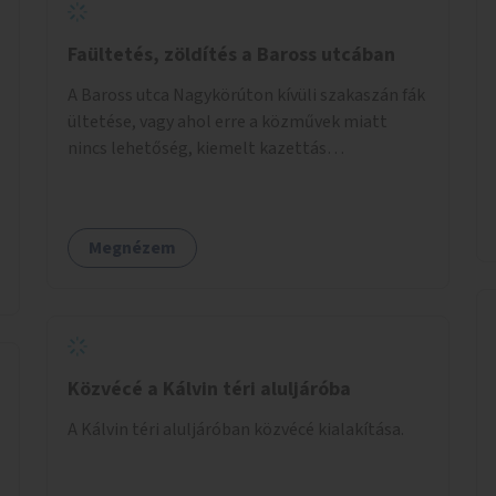
Faültetés, zöldítés a Baross utcában
A Baross utca Nagykörúton kívüli szakaszán fák
ültetése, vagy ahol erre a közművek miatt
nincs lehetőség, kiemelt kazettás
évelőágyások létrehozása.
Megnézem
Közvécé a Kálvin téri aluljáróba
A Kálvin téri aluljáróban közvécé kialakítása.