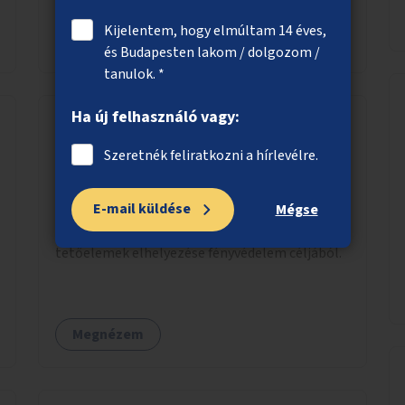
Kijelentem, hogy elmúltam 14 éves,
Megnézem
és Budapesten lakom / dolgozom /
tanulok. *
Ha új felhasználó vagy:
Közösségi közlekedési megállók
Szeretnék feliratkozni a hírlevélre.
fényvédelme
E-mail küldése
Kísérleti jelleggel közösségi közlekedési
Mégse
megállók utasváróiban részben fényáteresztő
tetőelemek elhelyezése fényvédelem céljából.
Megnézem