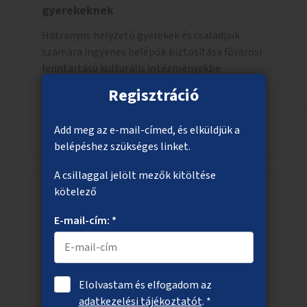
gyerekeknek
Hátrányos helyzetű gyerekek és családjaik
számára ingyenes belépők biztosítása fővárosi
fenntartású kulturális intézményekbe.
Regisztráció
Megnézem
Add meg az e-mail-címed, és elküldjük a
belépéshez szükséges linket.
A csillaggal jelölt mezők kitöltése
kötelező
Biciklizhető Nehru part
E-mail-cím: *
A Nehru parton a parkban a kerékpározás
feltételeinek javítása úgy, hogy a gyalogosok és
a kerékpárosok kevésbé zavarják,
Elolvastam és elfogadom az
veszélyeztessék egymást.
adatkezelési tájékoztatót
. *