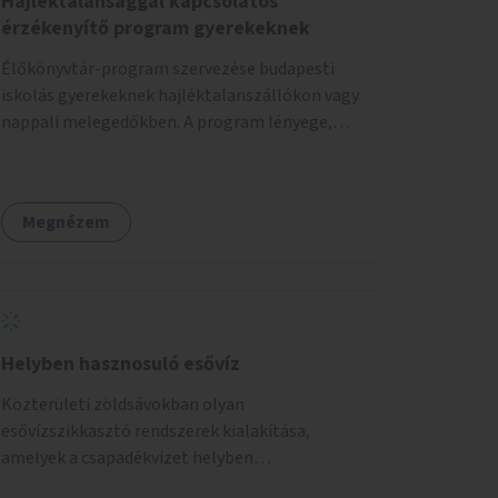
Hajléktalansággal kapcsolatos
érzékenyítő program gyerekeknek
Élőkönyvtár-program szervezése budapesti
iskolás gyerekeknek hajléktalanszállókon vagy
nappali melegedőkben. A program lényege,
hogy mesélésre nyitott hajléktalan emberek a
személyes történeteiket osztják meg egy
biztonságos, nyugodt környezetben. A diákok
Megnézem
szabadon választhatnak, hogy kihez
szeretnének odamenni beszélgetni, kérdéseket
feltenni – ezáltal közvetlen kapcsolat
alakulhat ki.
Helyben hasznosuló esővíz
Közterületi zöldsávokban olyan
esővízszikkasztó rendszerek kialakítása,
amelyek a csapadékvizet helyben
elszikkasztják, egyúttal lehetőséget adnak