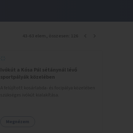
43
-
63
elem
, összesen:
126
Ivókút a Kósa Pál sétánynál lévő
sportpályák közelében
A felújított kosárlabda- és focipálya közelében
szükséges ivókút kialakítása.
Megnézem