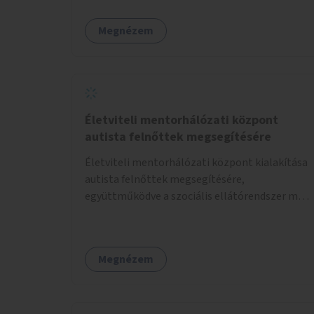
valósulhat meg.
Megnézem
Életviteli mentorhálózati központ
autista felnőttek megsegítésére
Életviteli mentorhálózati központ kialakítása
autista felnőttek megsegítésére,
együttműködve a szociális ellátórendszer más
szereplőivel.
Megnézem