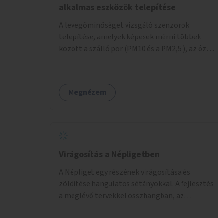
alkalmas eszközök telepítése
A levegőminőséget vizsgáló szenzorok
telepítése, amelyek képesek mérni többek
között a szálló por (PM10 és a PM2,5 ), az ózon
(O₃) és a nitrogén-dioxid (NO₂) koncentrációját,
valamint meteorológiai paramétereket,
például a szélsebességet, a szélirányt, a
Megnézem
hőmérsékletet vagy a relatív páratartalmat. A
gyűjtött adatok egy online platformon (webes
felület és mobilalkalmazás) lennének
elérhetők, térképes megjelenítéssel és időbeli
bontásban.
Virágosítás a Népligetben
A Népliget egy részének virágosítása és
zöldítése hangulatos sétányokkal. A fejlesztés
a meglévő tervekkel összhangban, az
angolkert jellegű jövőképhez illeszkedve