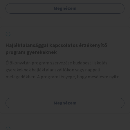
Megnézem
Hajléktalansággal kapcsolatos érzékenyítő
program gyerekeknek
Élőkönyvtár-program szervezése budapesti iskolás
gyerekeknek hajléktalanszállókon vagy nappali
melegedőkben. A program lényege, hogy mesélésre nyitott
hajléktalan emberek a személyes történeteiket osztják
meg egy biztonságos, nyugodt környezetben. A diákok
szabadon választhatnak, hogy kihez szeretnének odamenni
Megnézem
beszélgetni, kérdéseket feltenni – ezáltal közvetlen
kapcsolat alakulhat ki.