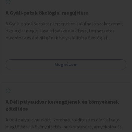
A Gyáli-patak ökológiai megújítása
A Gyáli-patak Soroksár térségében található szakaszának
ökológiai megújítása, élővízzé alakítása, természetes
medrének és élővilágának helyreállítása ökológiai
szakértők bevonásával.
Megnézem
A Déli pályaudvar kerengőjének és környékének
zöldítése
A Déli pályaudvar előtti kerengő zöldítése és élettel való
megtöltése. Növényültetés, burkolatcsere, árnyékolók és