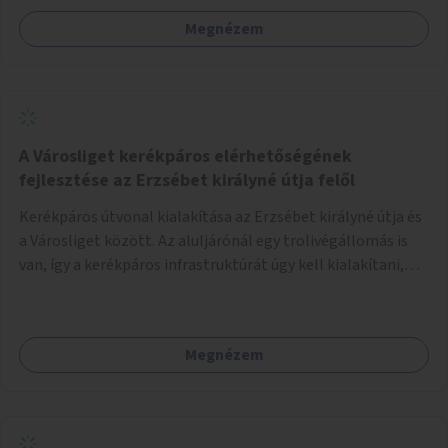
Megnézem
A Városliget kerékpáros elérhetőségének
fejlesztése az Erzsébet királyné útja felől
Kerékpáros útvonal kialakítása az Erzsébet királyné útja és
a Városliget között. Az aluljárónál egy trolivégállomás is
van, így a kerékpáros infrastruktúrát úgy kell kialakítani,
hogy biztonságosan lehessen biciklizni a troliforgalom
mellett is. Az útvonal átvezetésre kerülne a Hungária
körúton, majd a Városligetig folytatódna a Hermina utat
Megnézem
keresztezve.