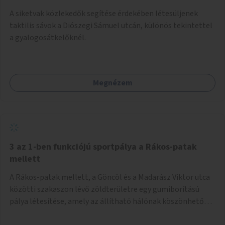
A siketvak közlekedők segítése érdekében létesüljenek
taktilis sávok a Diószegi Sámuel utcán, különös tekintettel
a gyalogosátkelőknél.
Megnézem
3 az 1-ben funkciójú sportpálya a Rákos-patak
mellett
A Rákos-patak mellett, a Göncöl és a Madarász Viktor utca
közötti szakaszon lévő zöldterületre egy gumiborítású
pálya létesítése, amely az állítható hálónak köszönhetően
alkalmas röplabdára, tollaslabdára, illetve lábteniszre is.