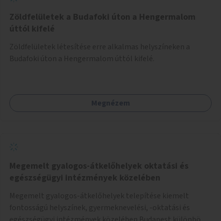
Zöldfelületek a Budafoki úton a Hengermalom
úttól kifelé
Zöldfelületek létesítése erre alkalmas helyszíneken a
Budafoki úton a Hengermalom úttól kifelé.
Megnézem
Megemelt gyalogos-átkelőhelyek oktatási és
egészségügyi intézmények közelében
Megemelt gyalogos-átkelőhelyek telepítése kiemelt
fontosságú helyszínek, gyermeknevelési, -oktatási és
egészségügyi intézmények közelében Budapest különböző