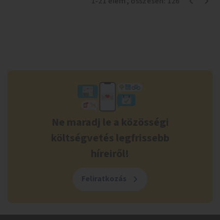
1
-
21
elem
, összesen:
126
Ne maradj le a közösségi
költségvetés legfrissebb
híreiről!
Feliratkozás