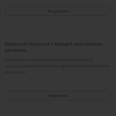
Megnézem
Rendezett környezet a Népliget metróállomás
közelében
A Népliget metróállomás környékén az elbontott
pavilonok helyének rendezése, egyúttal kerékpártámaszok
kihelyezése.
Megnézem