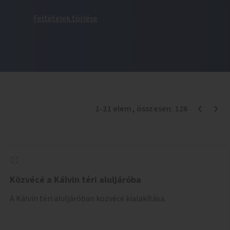
Feltételek törlése
1
-
21
elem
, összesen:
126
Közvécé a Kálvin téri aluljáróba
A Kálvin téri aluljáróban közvécé kialakítása.