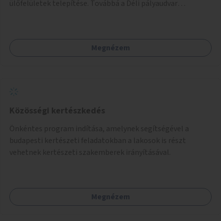
ülőfelületek telepítése. Továbbá a Déli pályaudvar
környezetének zöldítése, a kihasználatlan területek
zöldfelületekkel való gazdagítása.
Megnézem
Közösségi kertészkedés
Önkéntes program indítása, amelynek segítségével a
budapesti kertészeti feladatokban a lakosok is részt
vehetnek kertészeti szakemberek irányításával.
Megnézem