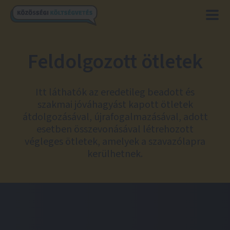
Feldolgozott ötletek
Itt láthatók az eredetileg beadott és
szakmai jóváhagyást kapott ötletek
átdolgozásával, újrafogalmazásával, adott
esetben összevonásával létrehozott
végleges ötletek, amelyek a szavazólapra
kerülhetnek.