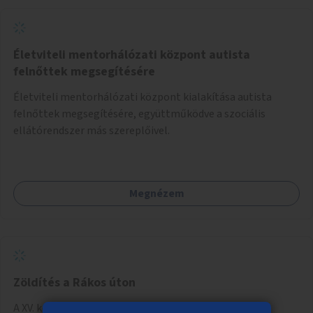
Életviteli mentorhálózati központ autista
felnőttek megsegítésére
Életviteli mentorhálózati központ kialakítása autista
felnőttek megsegítésére, együttműködve a szociális
ellátórendszer más szereplőivel.
Megnézem
Zöldítés a Rákos úton
A XV. kerületi Rákos út Szerencs és Bezerédj Pál utcai