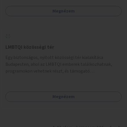
Megnézem
LMBTQI közösségi tér
Egy biztonságos, nyitott közösségi tér kialakítása
Budapesten, ahol az LMBTQI emberek találkozhatnak,
programokon vehetnek részt, és támogató
szolgáltatásokat érhetnek el. A központ helyet adhatna
csoportfoglalkozásoknak, kulturális eseményeknek és civil
szervezetek programjainak is. Az üzemeltető pályázat
Megnézem
útján lesz kiválasztva.