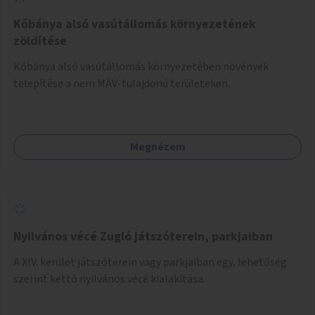
Kőbánya alsó vasútállomás környezetének
zöldítése
Kőbánya alsó vasútállomás környezetében növények
telepítése a nem MÁV-tulajdonú területeken.
Megnézem
Nyilvános vécé Zugló játszóterein, parkjaiban
A XIV. kerület játszóterein vagy parkjaiban egy, lehetőség
szerint kettő nyilvános vécé kialakítása.