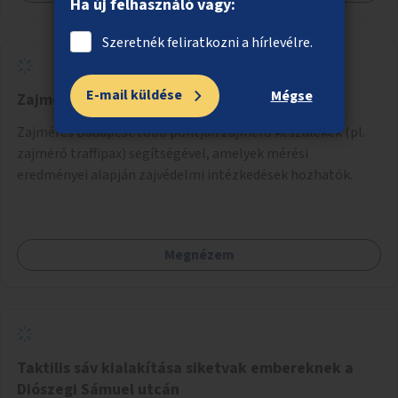
Ha új felhasználó vagy:
közösség, amely vállalja a működtetést és a felügyeletet.
Szeretnék feliratkozni a hírlevélre.
E-mail küldése
Mégse
Zajmonitorozás
Zajmérés Budapest több pontján zajmérő készülékek (pl.
zajmérő traffipax) segítségével, amelyek mérési
eredményei alapján zajvédelmi intézkedések hozhatók.
Megnézem
Taktilis sáv kialakítása siketvak embereknek a
Diószegi Sámuel utcán