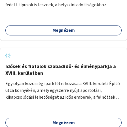
fedett típusok is lesznek, a helyszíni adottságokhoz
igazodva.
Megnézem
Idősek és fiatalok szabadidő- és élményparkja a
XVIII. kerületben
Egy olyan közösségi park létrehozása a XVIII. kerületi Építő
utca környékén, amely egyszerre nyújt sportolási,
kikapcsolódási lehetőséget az idős emberek, a felnőttek és
a gyerekek számára is.
Megnézem