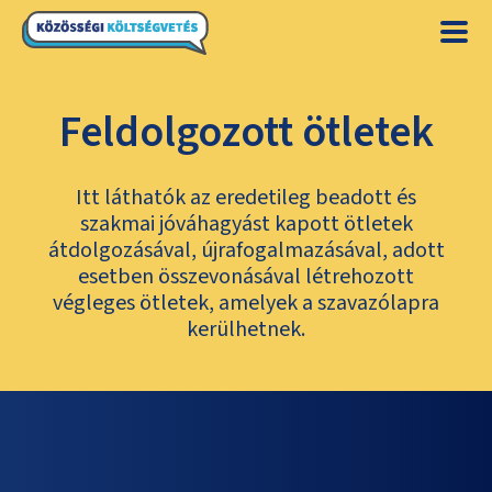
Feldolgozott ötletek
Itt láthatók az eredetileg beadott és
szakmai jóváhagyást kapott ötletek
átdolgozásával, újrafogalmazásával, adott
esetben összevonásával létrehozott
végleges ötletek, amelyek a szavazólapra
kerülhetnek.