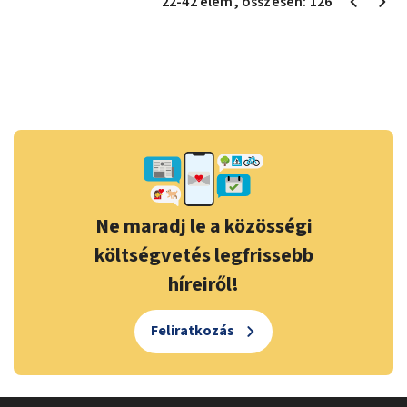
22
-
42
elem
, összesen:
126
Ne maradj le a közösségi
költségvetés legfrissebb
híreiről!
Feliratkozás