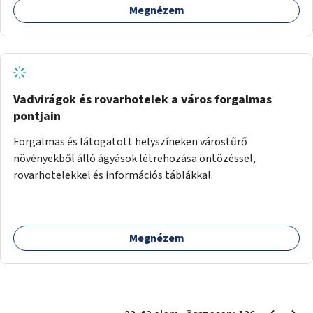
Megnézem
sziget északi felén, ahol jelenleg egyetlen asztal sem
található.
Vadvirágok és rovarhotelek a város forgalmas
pontjain
Forgalmas és látogatott helyszíneken várostűrő
növényekből álló ágyások létrehozása öntözéssel,
rovarhotelekkel és információs táblákkal.
Megnézem