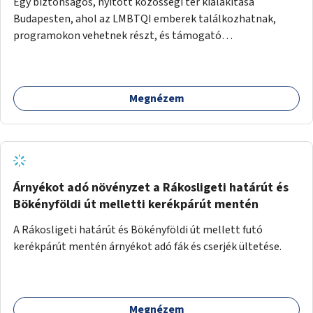
Egy biztonságos, nyitott közösségi tér kialakítása
Budapesten, ahol az LMBTQI emberek találkozhatnak,
programokon vehetnek részt, és támogató
szolgáltatásokat érhetnek el. A központ helyet adhatna
csoportfoglalkozásoknak, kulturális eseményeknek és civil
szervezetek programjainak is. Az üzemeltető pályázat
Megnézem
útján lesz kiválasztva.
Árnyékot adó növényzet a Rákosligeti határút és
Bökényföldi út melletti kerékpárút mentén
A Rákosligeti határút és Bökényföldi út mellett futó
kerékpárút mentén árnyékot adó fák és cserjék ültetése.
Megnézem