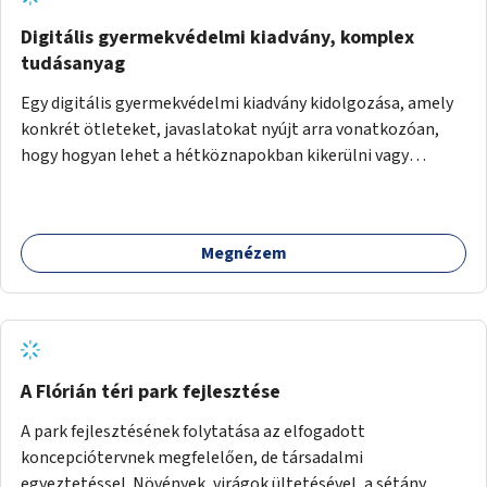
Digitális gyermekvédelmi kiadvány, komplex
tudásanyag
Egy digitális gyermekvédelmi kiadvány kidolgozása, amely
konkrét ötleteket, javaslatokat nyújt arra vonatkozóan,
hogy hogyan lehet a hétköznapokban kikerülni vagy
helyettesíteni a kisgyerekek okoseszköz-használatát.
Megnézem
A Flórián téri park fejlesztése
A park fejlesztésének folytatása az elfogadott
koncepciótervnek megfelelően, de társadalmi
egyeztetéssel. Növények, virágok ültetésével, a sétány