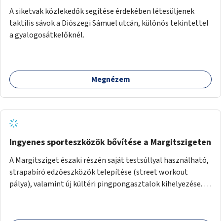
A siketvak közlekedők segítése érdekében létesüljenek
taktilis sávok a Diószegi Sámuel utcán, különös tekintettel
a gyalogosátkelőknél.
Megnézem
Ingyenes sporteszközök bővítése a Margitszigeten
A Margitsziget északi részén saját testsúllyal használható,
strapabíró edzőeszközök telepítése (street workout
pálya), valamint új kültéri pingpongasztalok kihelyezése. A
meglévő fitneszterület jelenleg alig felszerelt, így
kihasználatlan. A pingpongasztalok telepítésével egy
népszerű, ingyenes sportolási lehetőség válna elérhetővé a