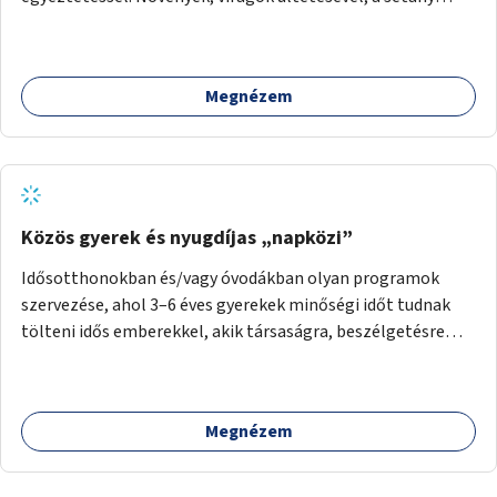
felújításával, természetes burkolatú futókör
létrehozásával sokat javulhatna a park minősége.
Megnézem
Közös gyerek és nyugdíjas „napközi”
Idősotthonokban és/vagy óvodákban olyan programok
szervezése, ahol 3–6 éves gyerekek minőségi időt tudnak
tölteni idős emberekkel, akik társaságra, beszélgetésre
vágynak.
Megnézem