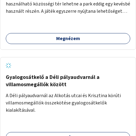
használható közösségi tér lehetne a park eddig egy kevésbé
használt részén. A játék egyszerre nyújtana lehetőséget
kikapcsolódásra, társasági élményre és sportolásra –
generációkon átívelően, akár mozgásukban korlátozott,
autizmussal vagy demenciával élő emberek számára is.
Megnézem
Gyalogosátkelő a Déli pályaudvarnál a
villamosmegállók között
A Déli pályaudvarnál az Alkotás utcai és Krisztina körúti
villamosmegállók összekötése gyalogosátkelők
kialakításával.