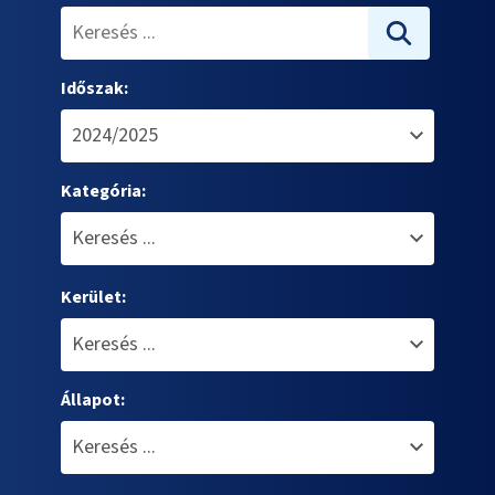
Időszak:
Kategória:
Kerület:
Állapot: