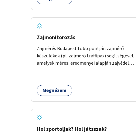
Zajmonitorozás
Zajmérés Budapest több pontján zajmérő
készülékek (pl. zajmérő traffipax) segítségével,
amelyek mérési eredményei alapján zajvédelmi
intézkedések hozhatók.
Megnézem
Hol sportoljak? Hol játsszak?