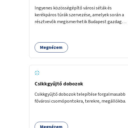
Ingyenes közösségépítő városi séták és
kerékpáros túrák szervezése, amelyek során a
résztvevők megismerhetik Budapest gazdag
történelmét, rejtett titkait és kulturális
értékeit. A város felfedezése összekötve a
mozgás népszerűsítésével mindenki számára
Megnézem
nagy élményt nyújthat.
Csikkgyűjtő dobozok
Csikkgyűjtő dobozok telepítése forgalmasabb
fővárosi csomópontokra, terekre, megállókba.
Megnézem