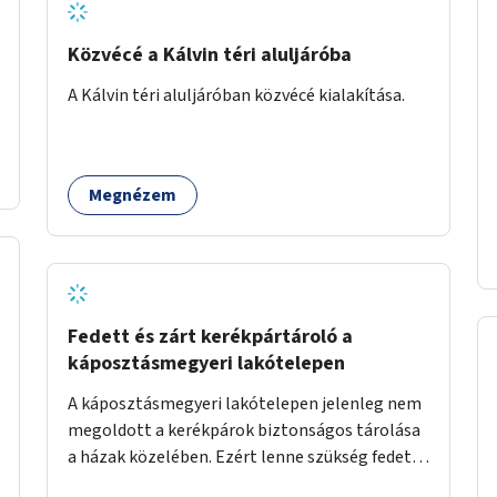
Közvécé a Kálvin téri aluljáróba
A Kálvin téri aluljáróban közvécé kialakítása.
Megnézem
Fedett és zárt kerékpártároló a
káposztásmegyeri lakótelepen
A káposztásmegyeri lakótelepen jelenleg nem
megoldott a kerékpárok biztonságos tárolása
a házak közelében. Ezért lenne szükség fedett,
zárható, közösen használható kerékpártárolók