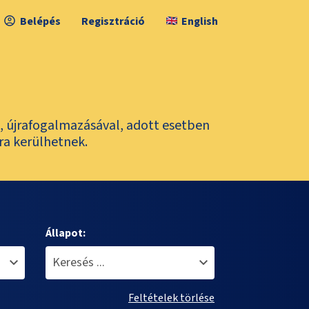
Belépés
Regisztráció
English
l, újrafogalmazásával, adott esetben
ra kerülhetnek.
Állapot:
Feltételek törlése