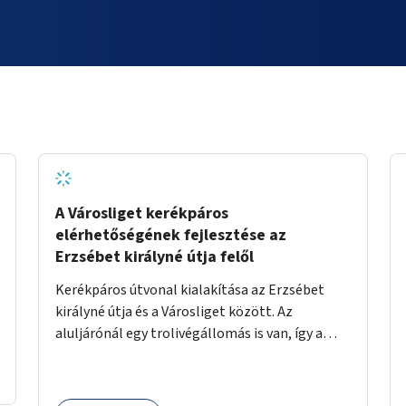
A Városliget kerékpáros
elérhetőségének fejlesztése az
Erzsébet királyné útja felől
Kerékpáros útvonal kialakítása az Erzsébet
királyné útja és a Városliget között. Az
aluljárónál egy trolivégállomás is van, így a
kerékpáros infrastruktúrát úgy kell kialakítani,
hogy biztonságosan lehessen biciklizni a
troliforgalom mellett is. Az útvonal