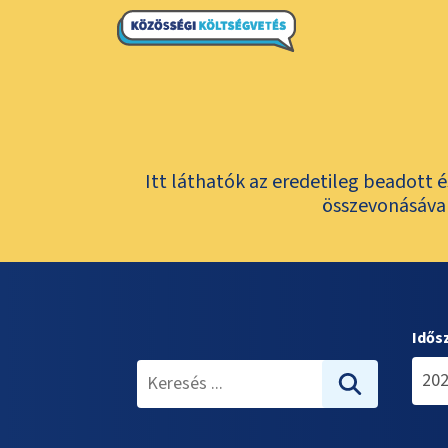
Itt láthatók az eredetileg beadott 
összevonásával
Idős