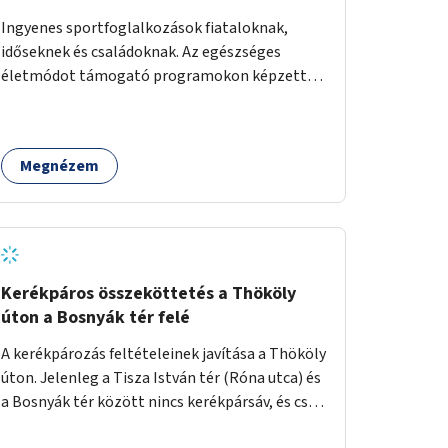
Ingyenes sportfoglalkozások fiataloknak,
időseknek és családoknak. Az egészséges
életmódot támogató programokon képzett
edzők segítenek a mozgás örömének
megtalálásában különféle mozgásformákon
keresztül (pl. jóga, vízi torna, aerobik, csikung).
Megnézem
Kerékpáros összeköttetés a Thököly
úton a Bosnyák tér felé
A kerékpározás feltételeinek javítása a Thököly
úton. Jelenleg a Tisza István tér (Róna utca) és
a Bosnyák tér között nincs kerékpársáv, és csak
a most épülő szakaszon folytatódik a Bosnyák