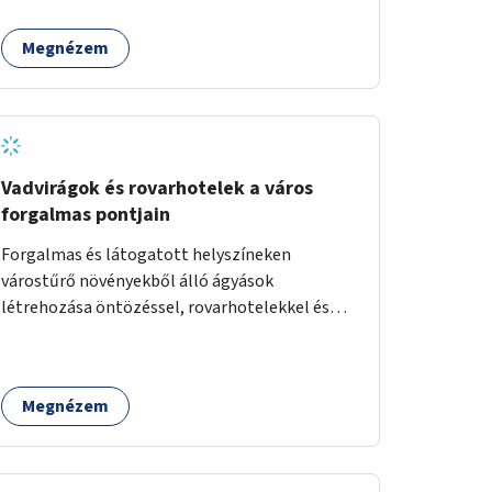
tér után.
Megnézem
Vadvirágok és rovarhotelek a város
forgalmas pontjain
Forgalmas és látogatott helyszíneken
várostűrő növényekből álló ágyások
létrehozása öntözéssel, rovarhotelekkel és
információs táblákkal.
Megnézem