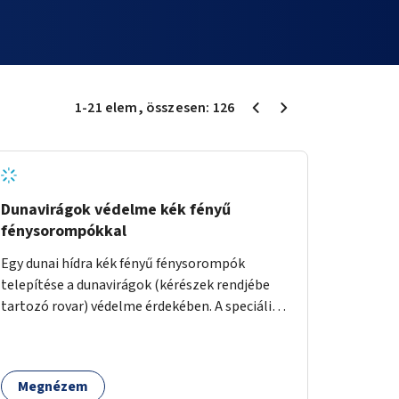
1
-
21
elem
, összesen:
126
Dunavirágok védelme kék fényű
fénysorompókkal
Egy dunai hídra kék fényű fénysorompók
telepítése a dunavirágok (kérészek rendjébe
tartozó rovar) védelme érdekében. A speciális,
kék fényű LED-lámpák felszerelésének célja,
hogy a rajzó kérészeket a vízfelszín felett
tartsák, megakadályozva, hogy a hidak
Megnézem
úttestjére repüljenek, és ott rakják le petéiket.