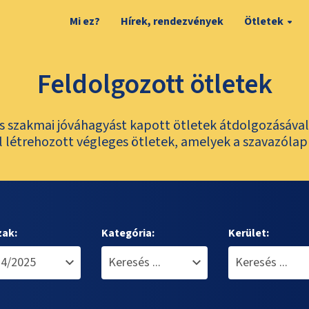
Mi ez?
Hírek, rendezvények
Ötletek
Feldolgozott ötletek
és szakmai jóváhagyást kapott ötletek átdolgozásáva
 létrehozott végleges ötletek, amelyek a szavazólap
zak:
Kategória:
Kerület: