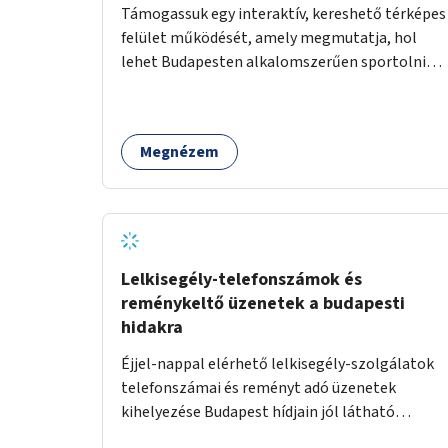
Támogassuk egy interaktív, kereshető térképes
felület működését, amely megmutatja, hol
lehet Budapesten alkalomszerűen sportolni
vagy játszani klubokban, közösségi terekben
vagy nyilvános pályákon. A felhasználó például
könnyen megtudhatja, hol tud a környékén
Megnézem
jógázni, bridzsezni, biliárdozni vagy
társasjátékozni, és azt is, hogy ezek mikor
érhetők el. A projekt célja, hogy átláthatóvá és
könnyen elérhetővé tegye a város közösségi
sport- és játéklehetőségeit bárki számára, egy
már meglévő, fejlesztett megoldás
Lelkisegély-telefonszámok és
fenntartásán keresztül.
reménykeltő üzenetek a budapesti
hidakra
Éjjel-nappal elérhető lelkisegély-szolgálatok
telefonszámai és reményt adó üzenetek
kihelyezése Budapest hídjain jól látható
helyekre, valamint a lelkisegély-vonalakat