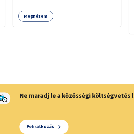
kialakítására, amelyek védelmet nyújtanak az
időjárás viszontagságaival szemben.
Megnézem
Ne maradj le a közösségi költségvetés l
Feliratkozás