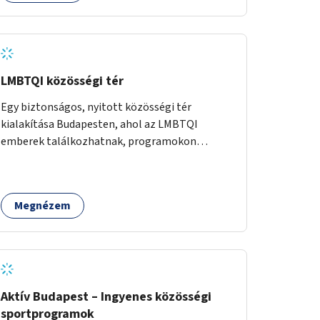
LMBTQI közösségi tér
Egy biztonságos, nyitott közösségi tér
kialakítása Budapesten, ahol az LMBTQI
emberek találkozhatnak, programokon
vehetnek részt, és támogató szolgáltatásokat
érhetnek el. A központ helyet adhatna
csoportfoglalkozásoknak, kulturális
Megnézem
eseményeknek és civil szervezetek
programjainak is. Az üzemeltető pályázat útján
lesz kiválasztva.
Aktív Budapest – Ingyenes közösségi
sportprogramok