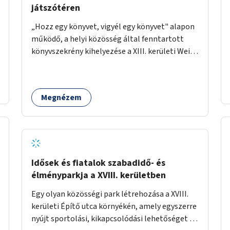
játszótéren
„Hozz egy könyvet, vigyél egy könyvet" alapon
működő, a helyi közösség által fenntartott
könyvszekrény kihelyezése a XIII. kerületi Wein
János játszótérre.
Megnézem
Idősek és fiatalok szabadidő- és
élményparkja a XVIII. kerületben
Egy olyan közösségi park létrehozása a XVIII.
kerületi Építő utca környékén, amely egyszerre
nyújt sportolási, kikapcsolódási lehetőséget az