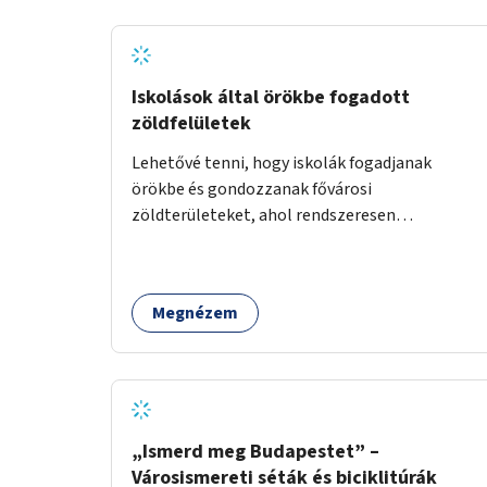
Iskolások által örökbe fogadott
zöldfelületek
Lehetővé tenni, hogy iskolák fogadjanak
örökbe és gondozzanak fővárosi
zöldterületeket, ahol rendszeresen
kertészkedhetnek a gyerekek.
Megnézem
„Ismerd meg Budapestet” –
Városismereti séták és biciklitúrák