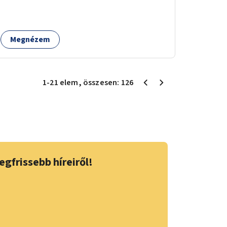
Megnézem
1
-
21
elem
, összesen:
126
egfrissebb híreiről!