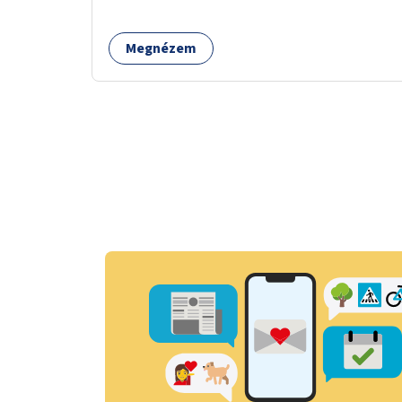
fenntartó szervezetek támogatása, hogy
legyen kapacitásuk a növekvő számú hívások
Megnézem
fogadására.