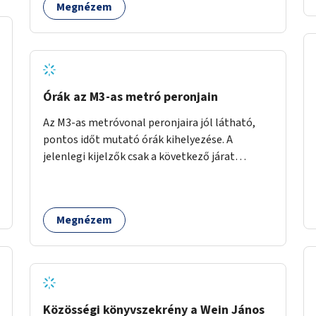
Megnézem
átvezetésre kerülne a Hungária körúton, majd a
Városligetig folytatódna a Hermina utat
keresztezve.
Órák az M3-as metró peronjain
Az M3-as metróvonal peronjaira jól látható,
pontos időt mutató órák kihelyezése. A
jelenlegi kijelzők csak a következő járat
érkezését mutatják, az aktuális időt nem. Az
órák a peronokon várakozók tájékozódását
segítenék, ahogyan az más közösségi tereken
Megnézem
is bevett gyakorlat.
Közösségi könyvszekrény a Wein János