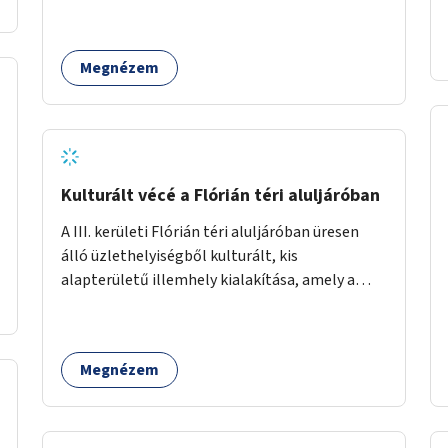
idős emberek, a felnőttek és a gyerekek
számára is.
Megnézem
Kulturált vécé a Flórián téri aluljáróban
A III. kerületi Flórián téri aluljáróban üresen
álló üzlethelyiségből kulturált, kis
alapterületű illemhely kialakítása, amely a
Flórián téren áthaladó közönséget szolgálná
ki.
Megnézem