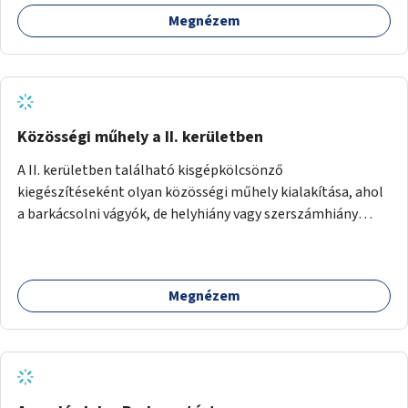
Megnézem
Közösségi műhely a II. kerületben
A II. kerületben található kisgépkölcsönző
kiegészítéseként olyan közösségi műhely kialakítása, ahol
a barkácsolni vágyók, de helyhiány vagy szerszámhiány
miatt hátrányból indulók megtalálhatják a számukra
megfelelő helyet.
Megnézem