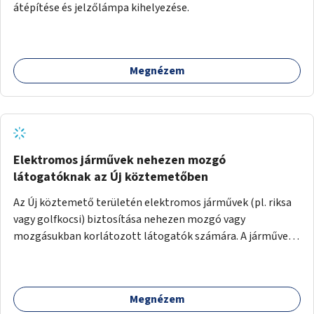
átépítése és jelzőlámpa kihelyezése.
Megnézem
Elektromos járművek nehezen mozgó
látogatóknak az Új köztemetőben
Az Új köztemető területén elektromos járművek (pl. riksa
vagy golfkocsi) biztosítása nehezen mozgó vagy
mozgásukban korlátozott látogatók számára. A járművek
a temetőkapu és a megadott sírhely között közlekednének.
Megnézem