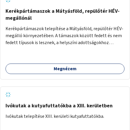
Kerékpártámaszok a Mátyásföld, repülőtér HÉV-
megállónál
Kerékpártámaszok telepítése a Mátyásföld, repülőtér HÉV-
megálló környezetében. A támaszok között fedett és nem
fedett típusok is lesznek, a helyszíni adottságokhoz
igazodva.
Megnézem
Ivókutak a kutyafuttatókba a XIII. kerületben
Ivókutak telepítése XIII. kerületi kutyafuttatókba.