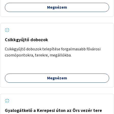
szűkületek javításával, néhány ponton pedig helyszíni
Megnézem
beavatkozással (pl. táblák kihelyezése, hulladékgyűjtők,
akadálymentesítés). Az útvonalak kijelölése és
koncepcióterv-szintű összekötése támogatná a
zöldutakon való közlekedést.
Csikkgyűjtő dobozok
Csikkgyűjtő dobozok telepítése forgalmasabb fővárosi
csomópontokra, terekre, megállókba.
Megnézem
Gyalogátkelő a Kerepesi úton az Örs vezér tere