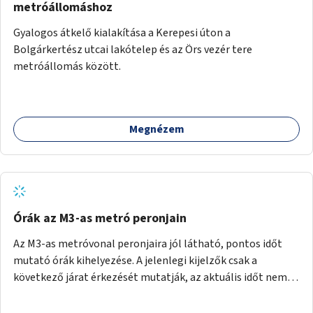
metróállomáshoz
Gyalogos átkelő kialakítása a Kerepesi úton a
Bolgárkertész utcai lakótelep és az Örs vezér tere
metróállomás között.
Megnézem
Órák az M3-as metró peronjain
Az M3-as metróvonal peronjaira jól látható, pontos időt
mutató órák kihelyezése. A jelenlegi kijelzők csak a
következő járat érkezését mutatják, az aktuális időt nem.
Az órák a peronokon várakozók tájékozódását segítenék,
ahogyan az más közösségi tereken is bevett gyakorlat.