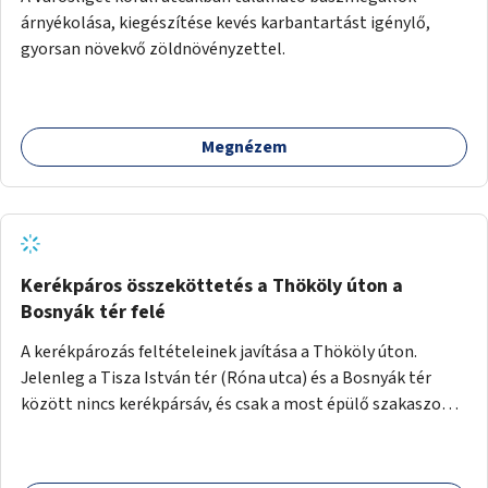
árnyékolása, kiegészítése kevés karbantartást igénylő,
gyorsan növekvő zöldnövényzettel.
Megnézem
Kerékpáros összeköttetés a Thököly úton a
Bosnyák tér felé
A kerékpározás feltételeinek javítása a Thököly úton.
Jelenleg a Tisza István tér (Róna utca) és a Bosnyák tér
között nincs kerékpársáv, és csak a most épülő szakaszon
folytatódik a Bosnyák tér után.