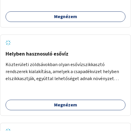
Megnézem
Helyben hasznosuló esővíz
Közterületi zöldsávokban olyan esővízszikkasztó
rendszerek kialakítása, amelyek a csapadékvizet helyben
elszikkasztják, egyúttal lehetőséget adnak növényzet
telepítésére is.
Megnézem