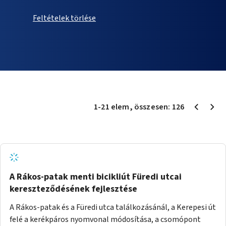
Feltételek törlése
1
-
21
elem
, összesen:
126
A Rákos-patak menti bicikliút Füredi utcai
kereszteződésének fejlesztése
A Rákos-patak és a Füredi utca találkozásánál, a Kerepesi út
felé a kerékpáros nyomvonal módosítása, a csomópont