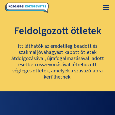
Feldolgozott ötletek
Itt láthatók az eredetileg beadott és
szakmai jóváhagyást kapott ötletek
átdolgozásával, újrafogalmazásával, adott
esetben összevonásával létrehozott
végleges ötletek, amelyek a szavazólapra
kerülhetnek.