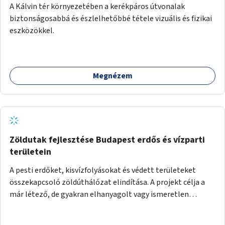
A Kálvin tér környezetében a kerékpáros útvonalak
biztonságosabbá és észlelhetőbbé tétele vizuális és fizikai
eszközökkel.
Megnézem
Zöldutak fejlesztése Budapest erdős és vízparti
területein
A pesti erdőket, kisvízfolyásokat és védett területeket
összekapcsoló zöldúthálózat elindítása. A projekt célja a
már létező, de gyakran elhanyagolt vagy ismeretlen
ösvények biztonságosabbá és használhatóbbá tétele,
különösen a közúti átvezetések, csúszós szakaszok és