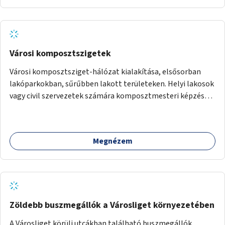
Városi komposztszigetek
Városi komposztsziget-hálózat kialakítása, elsősorban
lakóparkokban, sűrűbben lakott területeken. Helyi lakosok
vagy civil szervezetek számára komposztmesteri képzés
biztosítása, ami lehetővé teszi a komposztszigetek
helyben történő hosszú távú fenntartását.
Megnézem
Zöldebb buszmegállók a Városliget környezetében
A Városliget körüli utcákban található buszmegállók