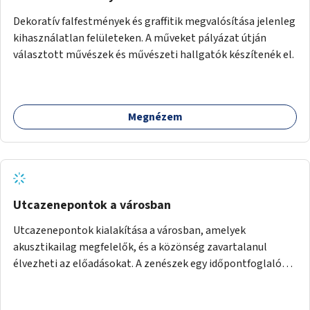
Dekoratív falfestmények és graffitik megvalósítása jelenleg
kihasználatlan felületeken. A műveket pályázat útján
választott művészek és művészeti hallgatók készítenék el.
Megnézem
Utcazenepontok a városban
Utcazenepontok kialakítása a városban, amelyek
akusztikailag megfelelők, és a közönség zavartalanul
élvezheti az előadásokat. A zenészek egy időpontfoglalón
jelentkezhetnek be fellépni.