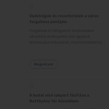
Vadvirágok és rovarhotelek a város
forgalmas pontjain
Forgalmas és látogatott helyszíneken
várostűrő növényekből álló ágyások
létrehozása öntözéssel, rovarhotelekkel és
információs táblákkal.
Megnézem
A budai alsó rakpart fásítása a
Batthyány tér közelében