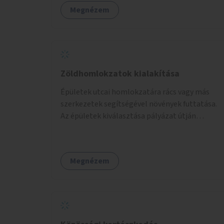
területek zöldfelületekkel való gazdagítása.
Megnézem
Zöldhomlokzatok kialakítása
Épületek utcai homlokzatára rács vagy más
szerkezetek segítségével növények futtatása.
Az épületek kiválasztása pályázat útján
történik.
Megnézem