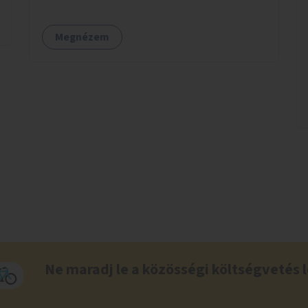
Megnézem
Ne maradj le a közösségi költségvetés l