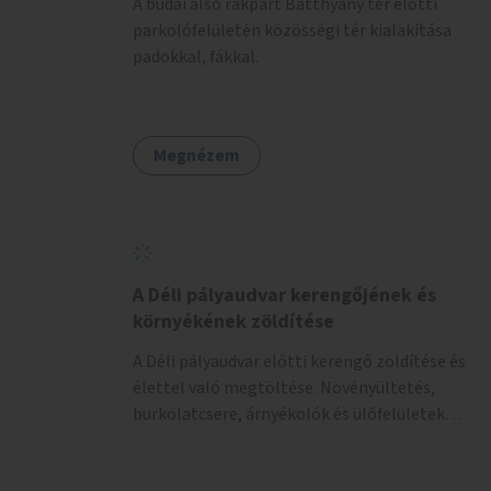
A budai alsó rakpart Batthyány tér előtti
parkolófelületén közösségi tér kialakítása
padokkal, fákkal.
Megnézem
A Déli pályaudvar kerengőjének és
környékének zöldítése
A Déli pályaudvar előtti kerengő zöldítése és
élettel való megtöltése. Növényültetés,
burkolatcsere, árnyékolók és ülőfelületek
telepítése. Továbbá a Déli pályaudvar
környezetének zöldítése, a kihasználatlan