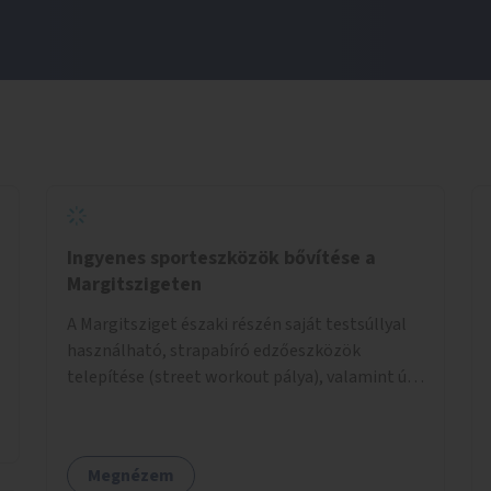
Ingyenes sporteszközök bővítése a
Margitszigeten
A Margitsziget északi részén saját testsúllyal
használható, strapabíró edzőeszközök
telepítése (street workout pálya), valamint új
kültéri pingpongasztalok kihelyezése. A
meglévő fitneszterület jelenleg alig felszerelt,
így kihasználatlan. A pingpongasztalok
Megnézem
telepítésével egy népszerű, ingyenes