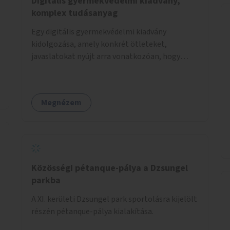
Digitális gyermekvédelmi kiadvány,
komplex tudásanyag
Egy digitális gyermekvédelmi kiadvány
kidolgozása, amely konkrét ötleteket,
javaslatokat nyújt arra vonatkozóan, hogy
hogyan lehet a hétköznapokban kikerülni vagy
helyettesíteni a kisgyerekek okoseszköz-
használatát.
Megnézem
Közösségi pétanque-pálya a Dzsungel
parkba
A XI. kerületi Dzsungel park sportolásra kijelölt
részén pétanque-pálya kialakítása.