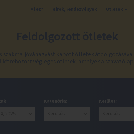
Mi ez?
Hírek, rendezvények
Ötletek
Feldolgozott ötletek
és szakmai jóváhagyást kapott ötletek átdolgozásáva
 létrehozott végleges ötletek, amelyek a szavazólap
zak:
Kategória:
Kerület: