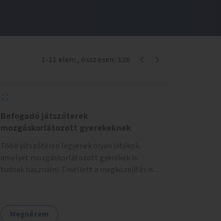
1
-
21
elem
, összesen:
126
Befogadó játszóterek
mozgáskorlátozott gyerekeknek
Több játszótéren legyenek olyan játékok,
amelyet mozgáskorlátozott gyerekek is
tudnak használni. Emellett a megközelítés is
legyen akadálymentes.
Megnézem