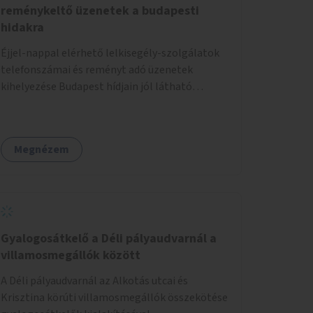
reménykeltő üzenetek a budapesti
hidakra
Éjjel-nappal elérhető lelkisegély-szolgálatok
telefonszámai és reményt adó üzenetek
kihelyezése Budapest hídjain jól látható
helyekre, valamint a lelkisegély-vonalakat
fenntartó szervezetek támogatása, hogy
legyen kapacitásuk a növekvő számú hívások
Megnézem
fogadására.
Gyalogosátkelő a Déli pályaudvarnál a
villamosmegállók között
A Déli pályaudvarnál az Alkotás utcai és
Krisztina körúti villamosmegállók összekötése