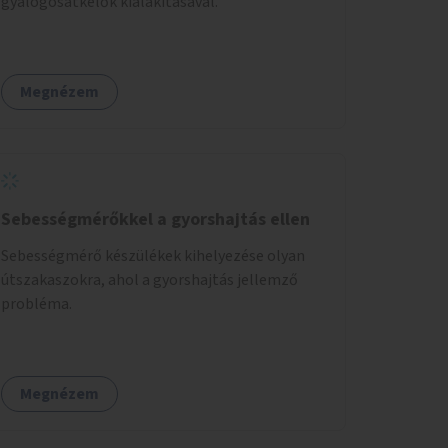
gyalogosátkelők kialakításával.
Megnézem
Sebességmérőkkel a gyorshajtás ellen
Sebességmérő készülékek kihelyezése olyan
útszakaszokra, ahol a gyorshajtás jellemző
probléma.
Megnézem