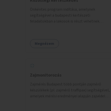
Közösségi kertészkedés
Önkéntes program indítása, amelynek
segítségével a budapesti kertészeti
feladatokban a lakosok is részt vehetnek
kertészeti szakemberek irányításával.
Megnézem
Zajmonitorozás
Zajmérés Budapest több pontján zajmérő
készülékek (pl. zajmérő traffipax) segítségével,
amelyek mérési eredményei alapján zajvédelmi
intézkedések hozhatók.