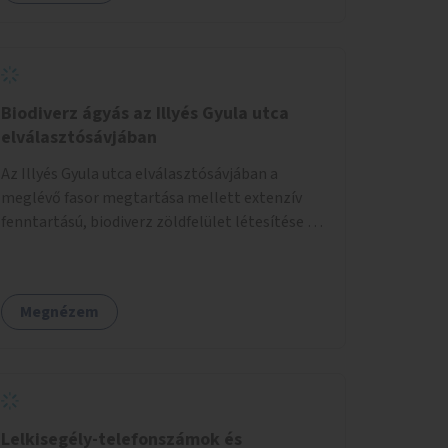
Biodiverz ágyás az Illyés Gyula utca
elválasztósávjában
Az Illyés Gyula utca elválasztósávjában a
meglévő fasor megtartása mellett extenzív
fenntartású, biodiverz zöldfelület létesítése a
jelenlegi gyep helyén.
Megnézem
Lelkisegély-telefonszámok és