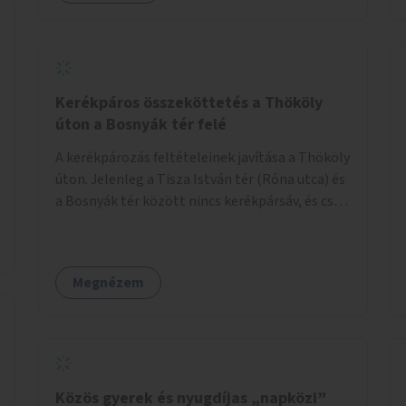
sportolási lehetőség válna elérhetővé a sziget
északi felén, ahol jelenleg egyetlen asztal sem
található.
Kerékpáros összeköttetés a Thököly
úton a Bosnyák tér felé
A kerékpározás feltételeinek javítása a Thököly
úton. Jelenleg a Tisza István tér (Róna utca) és
a Bosnyák tér között nincs kerékpársáv, és csak
a most épülő szakaszon folytatódik a Bosnyák
tér után.
Megnézem
Közös gyerek és nyugdíjas „napközi”