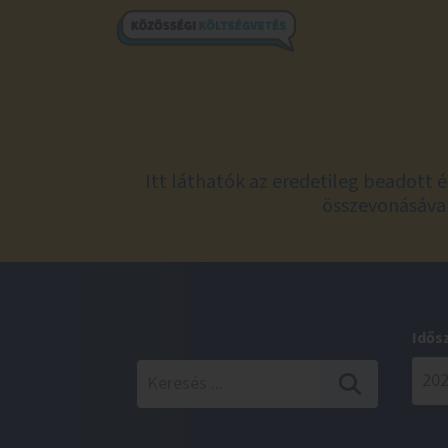
Itt láthatók az eredetileg beadott 
összevonásával
Idős