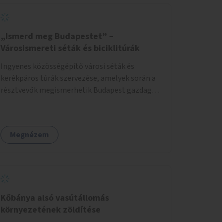
„Ismerd meg Budapestet” –
Városismereti séták és biciklitúrák
Ingyenes közösségépítő városi séták és
kerékpáros túrák szervezése, amelyek során a
résztvevők megismerhetik Budapest gazdag
történelmét, rejtett titkait és kulturális
értékeit. A város felfedezése összekötve a
mozgás népszerűsítésével mindenki számára
Megnézem
nagy élményt nyújthat.
Kőbánya alsó vasútállomás
környezetének zöldítése