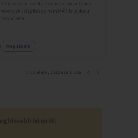
Kőbánya alsó vasútállomás környezetében
növények telepítése a nem MÁV-tulajdonú
területeken.
Megnézem
1
-
21
elem
, összesen:
126
egfrissebb híreiről!