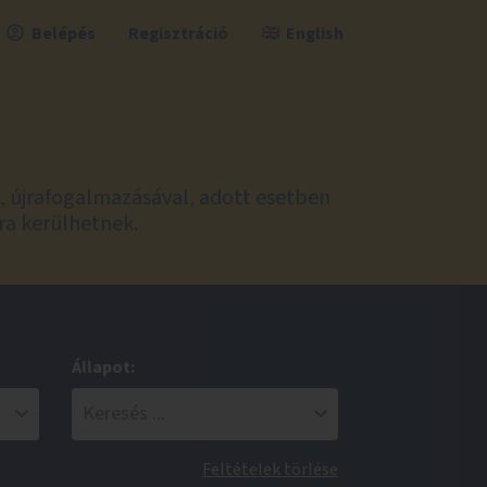
Belépés
Regisztráció
English
l, újrafogalmazásával, adott esetben
ra kerülhetnek.
Állapot:
Feltételek törlése