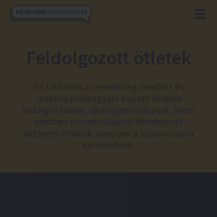
Feldolgozott ötletek
Itt láthatók az eredetileg beadott és
szakmai jóváhagyást kapott ötletek
átdolgozásával, újrafogalmazásával, adott
esetben összevonásával létrehozott
végleges ötletek, amelyek a szavazólapra
kerülhetnek.