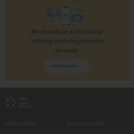
Ne maradj le a közösségi
költségvetés legfrissebb
híreiről!
Feliratkozás
Beküldött ötletek
Megvalósuló ötletek