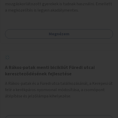
mozgáskorlátozott gyerekek is tudnak használni. Emellett
a megközelítés is legyen akadálymentes.
Megnézem
A Rákos-patak menti bicikliút Füredi utcai
kereszteződésének fejlesztése
A Rákos-patak és a Füredi utca találkozásánál, a Kerepesi út
felé a kerékpáros nyomvonal módosítása, a csomópont
átépítése és jelzőlámpa kihelyezése.