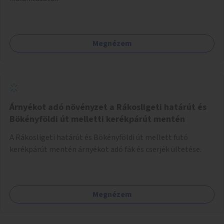
Megnézem
Árnyékot adó növényzet a Rákosligeti határút és
Bökényföldi út melletti kerékpárút mentén
A Rákosligeti határút és Bökényföldi út mellett futó
kerékpárút mentén árnyékot adó fák és cserjék ültetése.
Megnézem