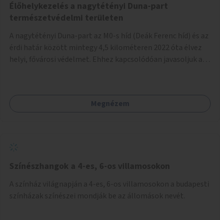
Élőhelykezelés a nagytétényi Duna-part
természetvédelmi területen
A nagytétényi Duna-part az M0-s híd (Deák Ferenc híd) és az
érdi határ között mintegy 4,5 kilométeren 2022 óta élvez
helyi, fővárosi védelmet. Ehhez kapcsolódóan javasoljuk a
terület élőhelykezelését, a tájidegen, invazív fajok
ritkítását, visszaszorítását.
Megnézem
Színészhangok a 4-es, 6-os villamosokon
A színház világnapján a 4-es, 6-os villamosokon a budapesti
színházak színészei mondják be az állomások nevét.