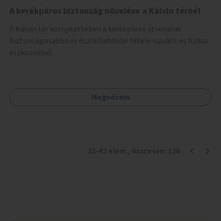
A kerékpáros biztonság növelése a Kálvin térnél
A Kálvin tér környezetében a kerékpáros útvonalak
biztonságosabbá és észlelhetőbbé tétele vizuális és fizikai
eszközökkel.
Megnézem
22
-
42
elem
, összesen:
126