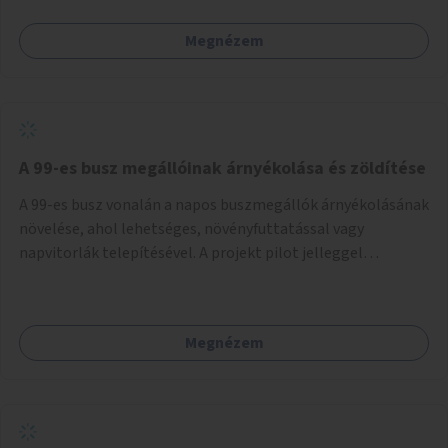
Megnézem
A 99-es busz megállóinak árnyékolása és zöldítése
A 99-es busz vonalán a napos buszmegállók árnyékolásának
növelése, ahol lehetséges, növényfuttatással vagy
napvitorlák telepítésével. A projekt pilot jelleggel
valósulna meg, a helyszíni adottságok figyelembevételével.
Megnézem