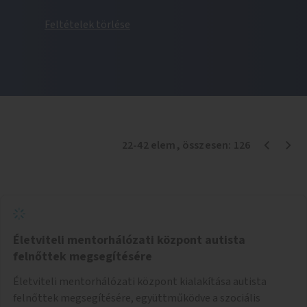
Feltételek törlése
22
-
42
elem
, összesen:
126
Életviteli mentorhálózati központ autista
felnőttek megsegítésére
Életviteli mentorhálózati központ kialakítása autista
felnőttek megsegítésére, együttműködve a szociális