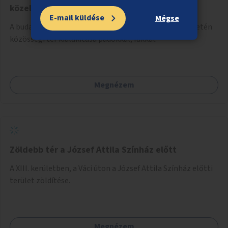
közelében
E-mail küldése
Mégse
A budai alsó rakpart Batthyány tér előtti parkolófelületén
közösségi tér kialakítása padokkal, fákkal.
Megnézem
Zöldebb tér a József Attila Színház előtt
A XIII. kerületben, a Váci úton a József Attila Színház előtti
terület zöldítése.
Megnézem