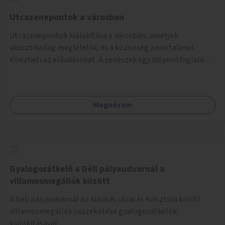
Utcazenepontok a városban
Utcazenepontok kialakítása a városban, amelyek
akusztikailag megfelelők, és a közönség zavartalanul
élvezheti az előadásokat. A zenészek egy időpontfoglalón
jelentkezhetnek be fellépni.
Megnézem
Gyalogosátkelő a Déli pályaudvarnál a
villamosmegállók között
A Déli pályaudvarnál az Alkotás utcai és Krisztina körúti
villamosmegállók összekötése gyalogosátkelők
kialakításával.