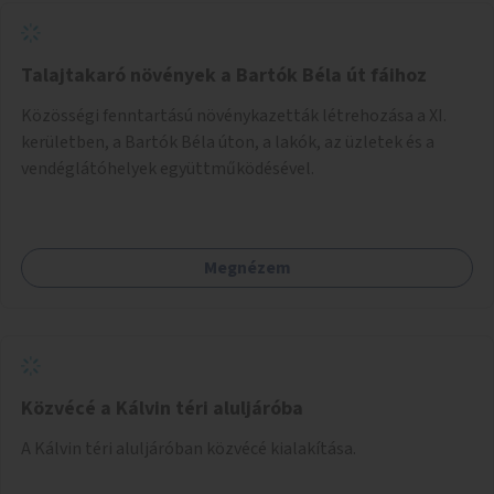
Talajtakaró növények a Bartók Béla út fáihoz
Közösségi fenntartású növénykazetták létrehozása a XI.
kerületben, a Bartók Béla úton, a lakók, az üzletek és a
vendéglátóhelyek együttműködésével.
Megnézem
Közvécé a Kálvin téri aluljáróba
A Kálvin téri aluljáróban közvécé kialakítása.