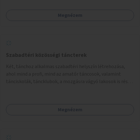
Megnézem
Szabadtéri közösségi táncterek
Két, tánchoz alkalmas szabadtéri helyszín létrehozása,
ahol mind a profi, mind az amatőr táncosok, valamint
tánciskolák, táncklubok, a mozgásra vágyó lakosok is részt
vehetnek közösségi eseményeken.
Megnézem