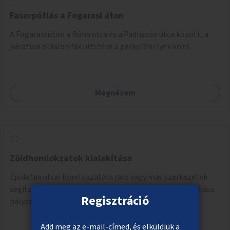
Fasorpótlás a Fogarasi úton
A Fogarasi úton a Róna utca és a Padlizsán utca között, a
páratlan oldalon fák ültetése a parkolóhelyek közé.
Megnézem
Zöldhomlokzatok kialakítása
Épületek utcai homlokzatára rács vagy más szerkezetek
segítségével növények futtatása. Az épületek kiválasztása
Regisztráció
pályázat útján történik.
Add meg az e-mail-címed, és elküldjük a