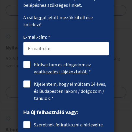
belépéshez szükséges linket.
Megnézem
A csillaggal jelölt mezők kitöltése
kötelező
E-mail-cím: *
Nyilvános vécé Zugló játszóterein, parkjaiban
A XIV. kerület játszóterein vagy parkjaiban egy, lehetőség
Elolvastam és elfogadom az
szerint kettő nyilvános vécé kialakítása.
adatkezelési tájékoztatót
. *
Kijelentem, hogy elmúltam 14 éves,
és Budapesten lakom / dolgozom /
Megnézem
tanulok. *
Ha új felhasználó vagy:
Szeretnék feliratkozni a hírlevélre.
A budai alsó rakpart fásítása a Batthyány tér