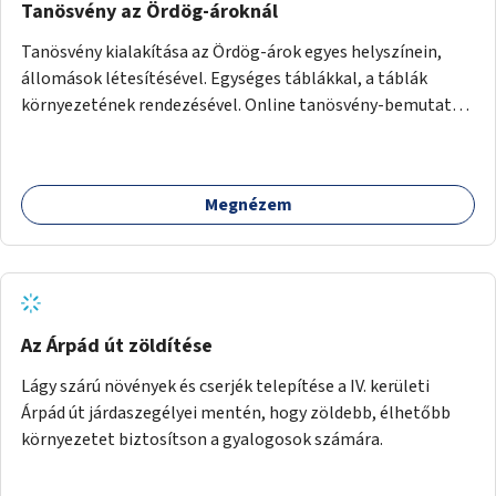
Tanösvény az Ördög-ároknál
Tanösvény kialakítása az Ördög-árok egyes helyszínein,
állomások létesítésével. Egységes táblákkal, a táblák
környezetének rendezésével. Online tanösvény-bemutató
felület kialakítása.
Megnézem
Az Árpád út zöldítése
Lágy szárú növények és cserjék telepítése a IV. kerületi
Árpád út járdaszegélyei mentén, hogy zöldebb, élhetőbb
környezetet biztosítson a gyalogosok számára.