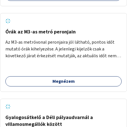
Órák az M3-as metró peronjain
Az M3-as metróvonal peronjaira jól látható, pontos időt
mutató órák kihelyezése. A jelenlegi kijelzők csak a
következő járat érkezését mutatják, az aktuális időt nem.
Az órák a peronokon várakozók tájékozódását segítenék,
ahogyan az más közösségi tereken is bevett gyakorlat.
Megnézem
Gyalogosátkelő a Déli pályaudvarnál a
villamosmegállók között