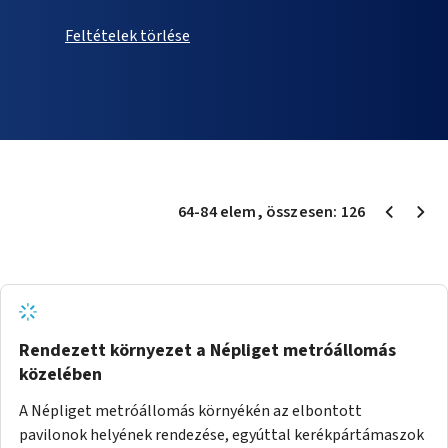
Feltételek törlése
64
-
84
elem
, összesen:
126
Rendezett környezet a Népliget metróállomás
közelében
A Népliget metróállomás környékén az elbontott
pavilonok helyének rendezése, egyúttal kerékpártámaszok