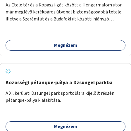
Az Etele tér és a Kopaszi-gát között a Hengermalom úton
már meglévő kerékpáros útvonal biztonságosabbá tétele,
illetve a Szerémi út és a Budafoki út közötti hiányzó
szakasz kiépítése. Ezáltal gyerek- és családbarát
kerékpáros útvonal alakítható ki, amely többek között
iskolákhoz, kulturális intézményekhez és a Kopaszi-gáthoz
Megnézem
biztosítana elérést.
Közösségi pétanque-pálya a Dzsungel parkba
A XI. kerületi Dzsungel park sportolásra kijelölt részén
pétanque-pálya kialakítása.
Megnézem