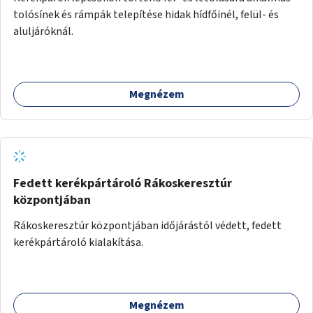
tolósínek és rámpák telepítése hidak hídfőinél, felül- és
aluljáróknál.
Megnézem
Fedett kerékpártároló Rákoskeresztúr
központjában
Rákoskeresztúr központjában időjárástól védett, fedett
kerékpártároló kialakítása.
Megnézem