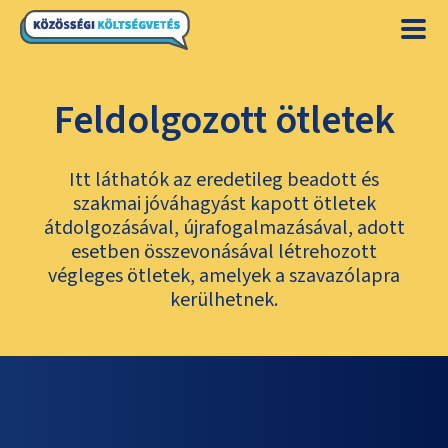
Feldolgozott ötletek
Itt láthatók az eredetileg beadott és
szakmai jóváhagyást kapott ötletek
átdolgozásával, újrafogalmazásával, adott
esetben összevonásával létrehozott
végleges ötletek, amelyek a szavazólapra
kerülhetnek.