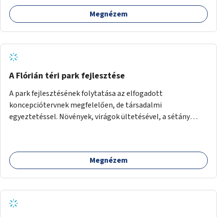
számára, önkormányzati intézményben vagy külső
Megnézem
helyszínen iskolai együttműködéssel. A szervezést az
Önkormányzat koordinálná, a tematikát a szakemberek
alakítanák ki, külön figyelmet fordítva a hátrányos helyzetű
gyerekek bevonására is. A program pilot jelleggel indulna,
több korosztály számára.
A Flórián téri park fejlesztése
A park fejlesztésének folytatása az elfogadott
koncepciótervnek megfelelően, de társadalmi
egyeztetéssel. Növények, virágok ültetésével, a sétány
felújításával, természetes burkolatú futókör
létrehozásával sokat javulhatna a park minősége.
Megnézem