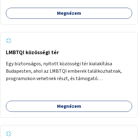
Megnézem
LMBTQI közösségi tér
Egy biztonságos, nyitott közösségi tér kialakítása
Budapesten, ahol az LMBTQI emberek találkozhatnak,
programokon vehetnek részt, és támogató
szolgáltatásokat érhetnek el. A központ helyet adhatna
csoportfoglalkozásoknak, kulturális eseményeknek és civil
szervezetek programjainak is. Az üzemeltető pályázat
Megnézem
útján lesz kiválasztva.