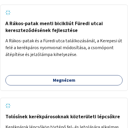
A Rákos-patak menti bicikliút Füredi utcai
kereszteződésének fejlesztése
A Rákos-patak és a Füredi utca találkozásánál, a Kerepesi út
felé a kerékpáros nyomvonal módosítása, a csomópont
átépítése és jelzőlámpa kihelyezése.
Megnézem
Tolósínek kerékpárosoknak közterületi lépcsőkre
Kerékpárok lépcsőkön történő fel- és letolására alkalmas