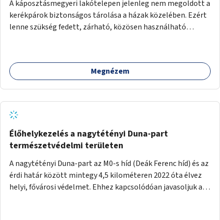
A káposztásmegyeri lakótelepen jelenleg nem megoldott a
kerékpárok biztonságos tárolása a házak közelében. Ezért
lenne szükség fedett, zárható, közösen használható
kerékpártárolók kialakítására, amelyek védelmet nyújtanak
az időjárás viszontagságaival szemben.
Megnézem
Élőhelykezelés a nagytétényi Duna-part
természetvédelmi területen
A nagytétényi Duna-part az M0-s híd (Deák Ferenc híd) és az
érdi határ között mintegy 4,5 kilométeren 2022 óta élvez
helyi, fővárosi védelmet. Ehhez kapcsolódóan javasoljuk a
terület élőhelykezelését, a tájidegen, invazív fajok
ritkítását, visszaszorítását.