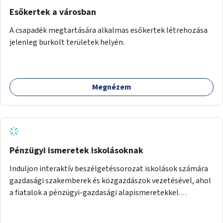
Esőkertek a városban
A csapadék megtartására alkalmas esőkertek létrehozása
jelenleg burkolt területek helyén.
Megnézem
Pénzügyi ismeretek iskolásoknak
Induljon interaktív beszélgetéssorozat iskolások számára
gazdasági szakemberek és közgazdászok vezetésével, ahol
a fiatalok a pénzügyi-gazdasági alapismeretekkel
kapcsolatban tájékozódhatnak. A program többalkalmas
lenne, heti rendszerességgel tartanák iskolai csoportok