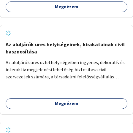
Megnézem
Az aluljárók üres helyiségeinek, kirakatainak civil
hasznosítása
Az aluljárók üres üzlethelyiségeiben ingyenes, dekoratív és
interaktív megjelenési lehetőség biztosítása civil
szervezetek számára, a társadalmi felelősségvállalás
jegyében. A cél, hogy közérdekű, segítő tevékenységeket
mutassanak be látványos, gondolatébresztő formában,
például rajzokkal, kérdésekkel, üzenetküldési lehetőséggel
Megnézem
vagy akciónapokkal – bérleti és közüzemi díjak nélkül, a
jelenlegi elhanyagolt állapot helyett.