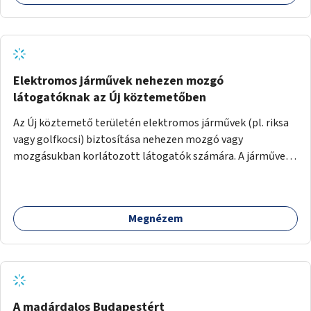
Elektromos járművek nehezen mozgó
látogatóknak az Új köztemetőben
Az Új köztemető területén elektromos járművek (pl. riksa
vagy golfkocsi) biztosítása nehezen mozgó vagy
mozgásukban korlátozott látogatók számára. A járművek
a temetőkapu és a megadott sírhely között közlekednének.
Megnézem
A madárdalos Budapestért