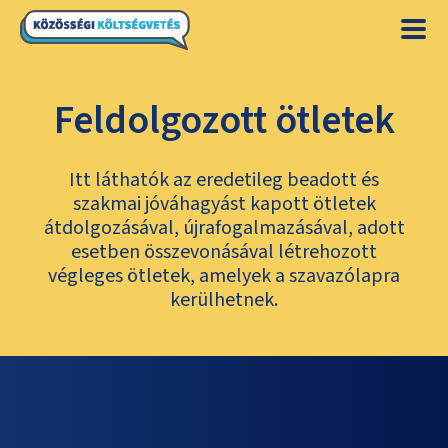
Feldolgozott ötletek
Itt láthatók az eredetileg beadott és
szakmai jóváhagyást kapott ötletek
átdolgozásával, újrafogalmazásával, adott
esetben összevonásával létrehozott
végleges ötletek, amelyek a szavazólapra
kerülhetnek.