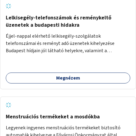
Lelkisegély-telefonszámok és reménykeltő
üzenetek a budapesti hidakra
Éjjel-nappal elérhető lelkisegély-szolgálatok
telefonszámai és reményt adó üzenetek kihelyezése
Budapest hídjain jól látható helyekre, valamint a
lelkisegély-vonalakat fenntartó szervezetek támogatása,
hogy legyen kapacitásuk a növekvő számú hívások
fogadására.
Megnézem
Menstruációs termékeket a mosdókba
Legyenek ingyenes menstruációs termékeket biztosító
automaták kihelyezve a Fővárosi Önkormányzat által