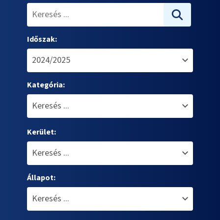
Időszak:
Kategória:
Kerület:
Állapot: