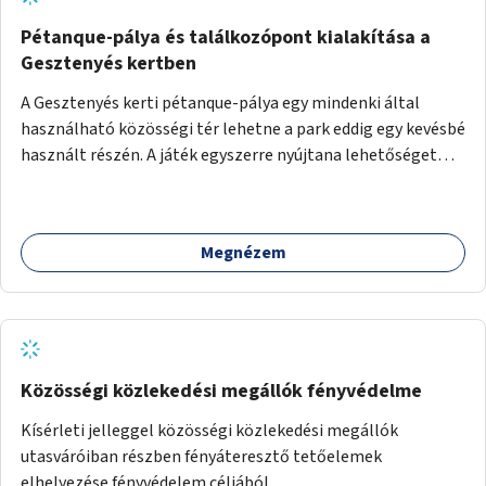
Pétanque-pálya és találkozópont kialakítása a
Gesztenyés kertben
A Gesztenyés kerti pétanque-pálya egy mindenki által
használható közösségi tér lehetne a park eddig egy kevésbé
használt részén. A játék egyszerre nyújtana lehetőséget
kikapcsolódásra, társasági élményre és sportolásra –
generációkon átívelően, akár mozgásukban korlátozott,
autizmussal vagy demenciával élő emberek számára is.
Megnézem
Közösségi közlekedési megállók fényvédelme
Kísérleti jelleggel közösségi közlekedési megállók
utasváróiban részben fényáteresztő tetőelemek
elhelyezése fényvédelem céljából.