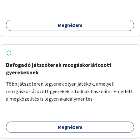
telepítésével (ahol erre lehetőség van), figyelembe véve a
kerékpáros közlekedés biztonságát is.
Megnézem
Befogadó játszóterek mozgáskorlátozott
gyerekeknek
Több játszótéren legyenek olyan játékok, amelyet
mozgáskorlátozott gyerekek is tudnak használni. Emellett
a megközelítés is legyen akadálymentes.
Megnézem