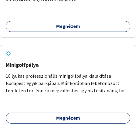
Megnézem
Minigolfpálya
18 lyukas professzionális minigolfpálya kialakítása
Budapest egyik parkjában. Már korábban lebetonozott
területen történne a megvalósítás, így biztosítanánk, hogy
ne vesszen el további zöldfelület.
Megnézem