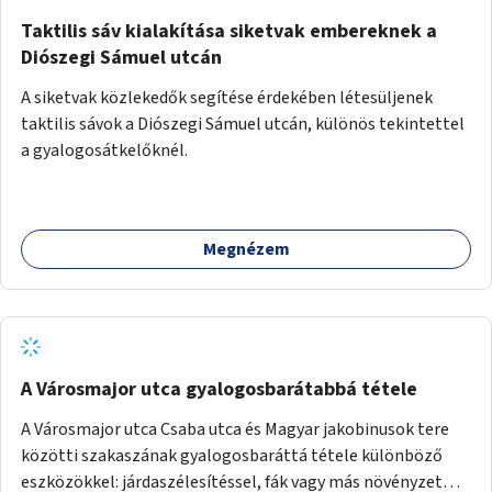
Taktilis sáv kialakítása siketvak embereknek a
Diószegi Sámuel utcán
A siketvak közlekedők segítése érdekében létesüljenek
taktilis sávok a Diószegi Sámuel utcán, különös tekintettel
a gyalogosátkelőknél.
Megnézem
A Városmajor utca gyalogosbarátabbá tétele
A Városmajor utca Csaba utca és Magyar jakobinusok tere
közötti szakaszának gyalogosbaráttá tétele különböző
eszközökkel: járdaszélesítéssel, fák vagy más növényzet