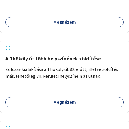
értékeit. A város felfedezése összekötve a mozgás
népszerűsítésével mindenki számára nagy élményt
nyújthat.
Megnézem
A Thököly út több helyszínének zöldítése
Zöldsáv kialakítása a Thököly út 82. előtt, illetve zöldítés
más, lehetőleg VII. kerületi helyszínein az útnak.
Megnézem