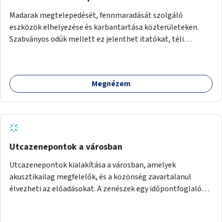
Madarak megtelepedését, fennmaradását szolgáló
eszközök elhelyezése és karbantartása közterületeken.
Szabványos odúk mellett ez jelenthet itatókat, téli
madáretetőket is.
Megnézem
Utcazenepontok a városban
Utcazenepontok kialakítása a városban, amelyek
akusztikailag megfelelők, és a közönség zavartalanul
élvezheti az előadásokat. A zenészek egy időpontfoglalón
jelentkezhetnek be fellépni.