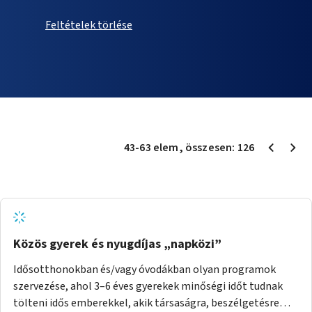
Feltételek törlése
43
-
63
elem
, összesen:
126
Közös gyerek és nyugdíjas „napközi”
Idősotthonokban és/vagy óvodákban olyan programok
szervezése, ahol 3–6 éves gyerekek minőségi időt tudnak
tölteni idős emberekkel, akik társaságra, beszélgetésre