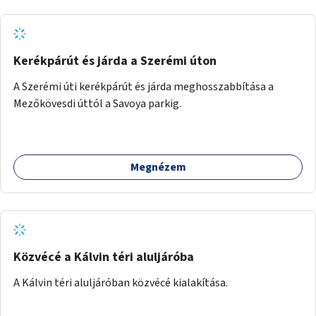
Kerékpárút és járda a Szerémi úton
A Szerémi úti kerékpárút és járda meghosszabbítása a
Mezőkövesdi úttól a Savoya parkig.
Megnézem
Közvécé a Kálvin téri aluljáróba
A Kálvin téri aluljáróban közvécé kialakítása.