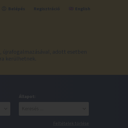
Belépés
Regisztráció
English
l, újrafogalmazásával, adott esetben
ra kerülhetnek.
Állapot:
Feltételek törlése