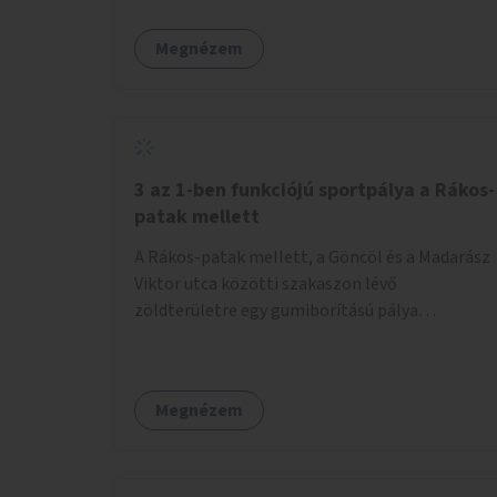
jóga, terápia), miközben a gyerekek
biztonságban játszhatnak.
Megnézem
3 az 1-ben funkciójú sportpálya a Rákos-
patak mellett
A Rákos-patak mellett, a Göncöl és a Madarász
Viktor utca közötti szakaszon lévő
zöldterületre egy gumiborítású pálya
létesítése, amely az állítható hálónak
köszönhetően alkalmas röplabdára,
tollaslabdára, illetve lábteniszre is.
Megnézem