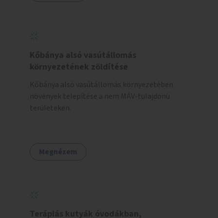
Kőbánya alsó vasútállomás
környezetének zöldítése
Kőbánya alsó vasútállomás környezetében
növények telepítése a nem MÁV-tulajdonú
területeken.
Megnézem
Terápiás kutyák óvodákban,