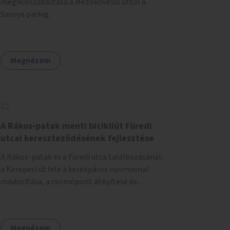
meghosszabbítása a Mezőkövesdi úttól a
Savoya parkig.
Megnézem
A Rákos-patak menti bicikliút Füredi
utcai kereszteződésének fejlesztése
A Rákos-patak és a Füredi utca találkozásánál,
a Kerepesi út felé a kerékpáros nyomvonal
módosítása, a csomópont átépítése és
jelzőlámpa kihelyezése.
Megnézem