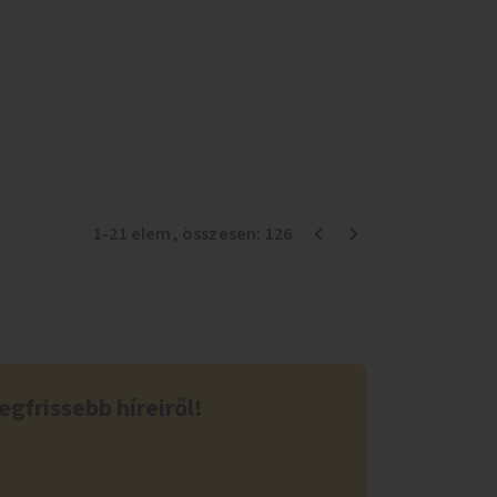
1
-
21
elem
, összesen:
126
egfrissebb híreiről!