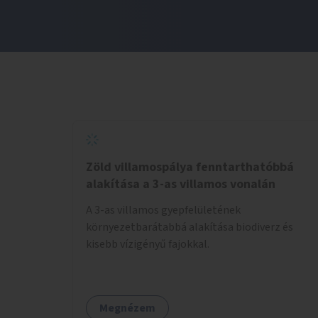
Zöld villamospálya fenntarthatóbbá
alakítása a 3-as villamos vonalán
A 3-as villamos gyepfelületének
környezetbarátabbá alakítása biodiverz és
kisebb vízigényű fajokkal.
Megnézem