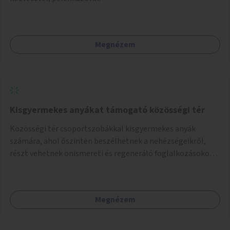
Megnézem
Kisgyermekes anyákat támogató közösségi tér
Közösségi tér csoportszobákkal kisgyermekes anyák
számára, ahol őszintén beszélhetnek a nehézségeikről,
részt vehetnek önismereti és regeneráló foglalkozásokon
(pl. gyógytorna, jóga, terápia), miközben a gyerekek
biztonságban játszhatnak.
Megnézem