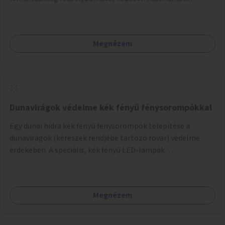
kerékpártárolók kialakítására, amelyek védelmet nyújtanak
az időjárás viszontagságaival szemben.
Megnézem
Dunavirágok védelme kék fényű fénysorompókkal
Egy dunai hídra kék fényű fénysorompók telepítése a
dunavirágok (kérészek rendjébe tartozó rovar) védelme
érdekében. A speciális, kék fényű LED-lámpák
felszerelésének célja, hogy a rajzó kérészeket a vízfelszín
felett tartsák, megakadályozva, hogy a hidak úttestjére
repüljenek, és ott rakják le petéiket.
Megnézem