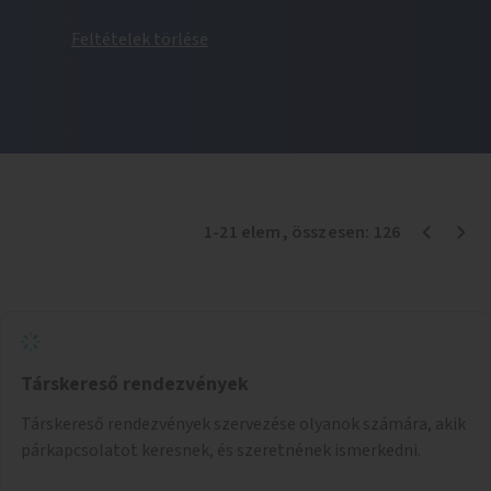
Feltételek törlése
1
-
21
elem
, összesen:
126
Társkereső rendezvények
Társkereső rendezvények szervezése olyanok számára, akik
párkapcsolatot keresnek, és szeretnének ismerkedni.