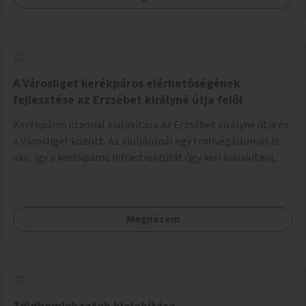
A Városliget kerékpáros elérhetőségének
fejlesztése az Erzsébet királyné útja felől
Kerékpáros útvonal kialakítása az Erzsébet királyné útja és
a Városliget között. Az aluljárónál egy trolivégállomás is
van, így a kerékpáros infrastruktúrát úgy kell kialakítani,
hogy biztonságosan lehessen biciklizni a troliforgalom
mellett is. Az útvonal átvezetésre kerülne a Hungária
körúton, majd a Városligetig folytatódna a Hermina utat
Megnézem
keresztezve.