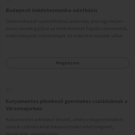
Budapesti önkéntesmunka-adatbázis
Önkormányzati üzemeltetésű weboldal, ahol egy helyen
össze vannak gyűjtve az önkénteseket fogadó szervezetek,
önkormányzati intézmények. Az önkéntes munkát vállalók
így könnyen kereshetnek helyszín és/vagy intézmény,
illetve a munka jellege alapján, és kapcsolatba tudnak lépni
az önkénteseket fogadó szervezetekkel. Maga az önkéntes
Megnézem
munka már az önkormányzattól függetlenül folyna, az
önkormányzat a weboldal üzemeltetését és
népszerűsítését végezné, amelynek kiemelt része lenne az
adatok naprakészen tartása.
Kutyamentes piknikező gyermekes családoknak a
Városmajorban
Kutyamentes piknikező terület, amely a kisgyermekek és
szüleik számára kínál kikapcsolódási lehetőségeket,
közvécével, pelenkázóval.