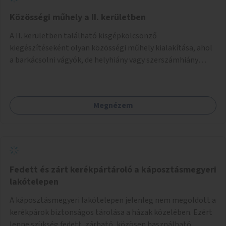
Közösségi műhely a II. kerületben
A II. kerületben található kisgépkölcsönző
kiegészítéseként olyan közösségi műhely kialakítása, ahol
a barkácsolni vágyók, de helyhiány vagy szerszámhiány
miatt hátrányból indulók megtalálhatják a számukra
megfelelő helyet.
Megnézem
Fedett és zárt kerékpártároló a káposztásmegyeri
lakótelepen
A káposztásmegyeri lakótelepen jelenleg nem megoldott a
kerékpárok biztonságos tárolása a házak közelében. Ezért
lenne szükség fedett, zárható, közösen használható