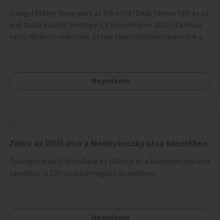
A nagytétényi Duna-part az M0-s híd (Deák Ferenc híd) és az
érdi határ között mintegy 4,5 kilométeren 2022 óta élvez
helyi, fővárosi védelmet. Ehhez kapcsolódóan javasoljuk a
terület élőhelykezelését, a tájidegen, invazív fajok
ritkítását, visszaszorítását.
Megnézem
Zebra az Üllői útra a Mednyánszky utca közelében
Gyalogosátkelő létesítése az Üllői út és a Mednyánszky utca
sarkához, a 236-os buszmegálló közelében.
Megnézem