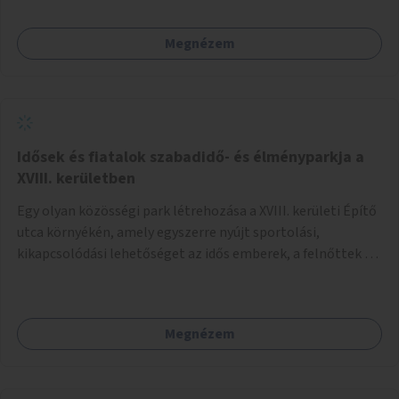
Megnézem
Idősek és fiatalok szabadidő- és élményparkja a
XVIII. kerületben
Egy olyan közösségi park létrehozása a XVIII. kerületi Építő
utca környékén, amely egyszerre nyújt sportolási,
kikapcsolódási lehetőséget az idős emberek, a felnőttek és
a gyerekek számára is.
Megnézem