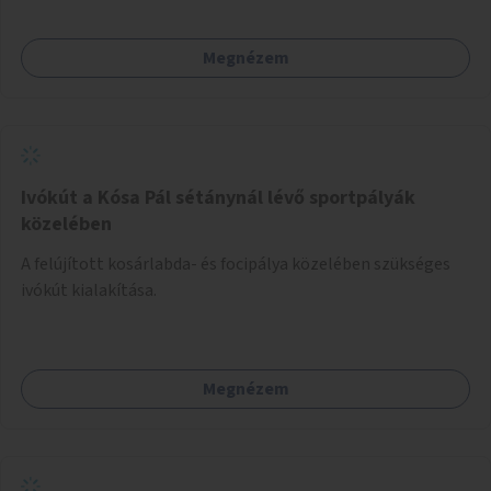
zöldfelületekkel való gazdagítása.
Megnézem
Ivókút a Kósa Pál sétánynál lévő sportpályák
közelében
A felújított kosárlabda- és focipálya közelében szükséges
ivókút kialakítása.
Megnézem