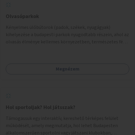
Olvasóparkok
Kényelmes ülőbútorok (padok, székek, nyugágyak)
kihelyezése a budapesti parkok nyugodtabb részein, ahol az
olvasás élménye kellemes környezetben, természetes fény
mellett valósulhat meg. Árnyékolással, valamint
könyvcserepolcokkal kiegészítve ezek a terek lehetőséget
adnának a kikapcsolódásra, az olvasás népszerűsítésére.
Megnézem
Hol sportoljak? Hol játsszak?
Támogassuk egy interaktív, kereshető térképes felület
működését, amely megmutatja, hol lehet Budapesten
alkalomszerűen sportolni vagy játszani klubokban,