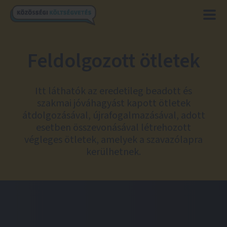
Feldolgozott ötletek
Itt láthatók az eredetileg beadott és
szakmai jóváhagyást kapott ötletek
átdolgozásával, újrafogalmazásával, adott
esetben összevonásával létrehozott
végleges ötletek, amelyek a szavazólapra
kerülhetnek.