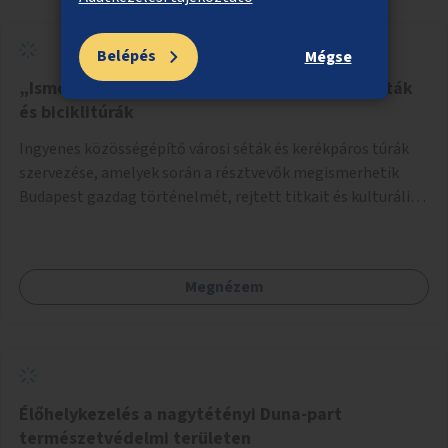
Belépés
Mégse
„Ismerd meg Budapestet” – Városismereti séták
és biciklitúrák
Ingyenes közösségépítő városi séták és kerékpáros túrák
szervezése, amelyek során a résztvevők megismerhetik
Budapest gazdag történelmét, rejtett titkait és kulturális
értékeit. A város felfedezése összekötve a mozgás
népszerűsítésével mindenki számára nagy élményt
nyújthat.
Megnézem
Élőhelykezelés a nagytétényi Duna-part
természetvédelmi területen