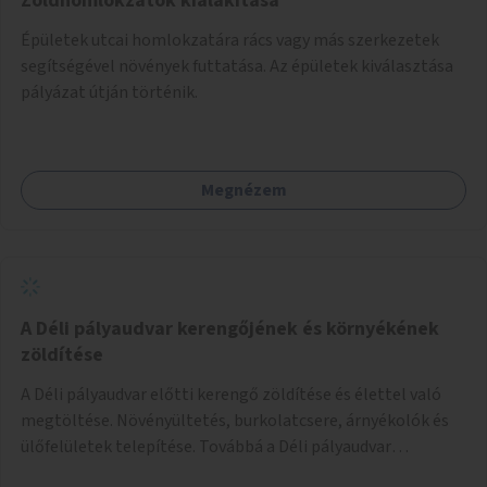
Zöldhomlokzatok kialakítása
Épületek utcai homlokzatára rács vagy más szerkezetek
segítségével növények futtatása. Az épületek kiválasztása
pályázat útján történik.
Megnézem
A Déli pályaudvar kerengőjének és környékének
zöldítése
A Déli pályaudvar előtti kerengő zöldítése és élettel való
megtöltése. Növényültetés, burkolatcsere, árnyékolók és
ülőfelületek telepítése. Továbbá a Déli pályaudvar
környezetének zöldítése, a kihasználatlan területek