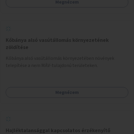
Megnézem
Kőbánya alsó vasútállomás környezetének
zöldítése
Kőbánya alsó vasútállomás környezetében növények
telepítése a nem MÁV-tulajdonú területeken.
Megnézem
Hajléktalansággal kapcsolatos érzékenyítő