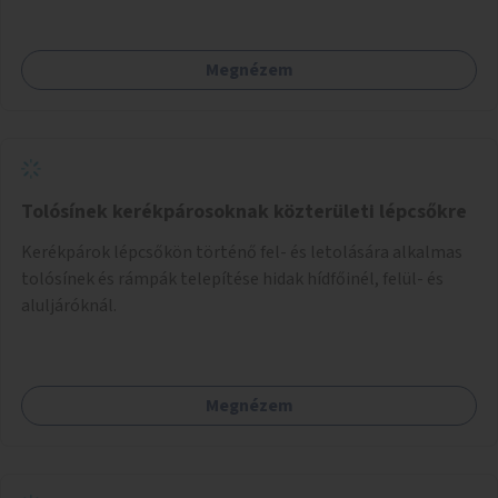
Megnézem
Tolósínek kerékpárosoknak közterületi lépcsőkre
Kerékpárok lépcsőkön történő fel- és letolására alkalmas
tolósínek és rámpák telepítése hidak hídfőinél, felül- és
aluljáróknál.
Megnézem