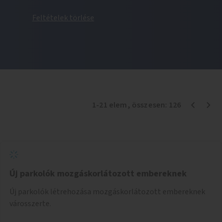
Feltételek törlése
1
-
21
elem
, összesen:
126
Új parkolók mozgáskorlátozott embereknek
Új parkolók létrehozása mozgáskorlátozott embereknek
városszerte.