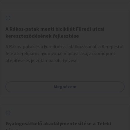
A Rákos-patak menti bicikliút Füredi utcai
kereszteződésének fejlesztése
A Rákos-patak és a Füredi utca találkozásánál, a Kerepesi út
felé a kerékpáros nyomvonal módosítása, a csomópont
átépítése és jelzőlámpa kihelyezése.
Megnézem
Gyalogosátkelő akadálymentesítése a Teleki