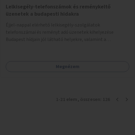
Lelkisegély-telefonszámok és reménykeltő
üzenetek a budapesti hidakra
Éjjel-nappal elérhető lelkisegély-szolgálatok
telefonszámai és reményt adó üzenetek kihelyezése
Budapest hídjain jól látható helyekre, valamint a
lelkisegély-vonalakat fenntartó szervezetek támogatása,
hogy legyen kapacitásuk a növekvő számú hívások
fogadására.
Megnézem
1
-
21
elem
, összesen:
126