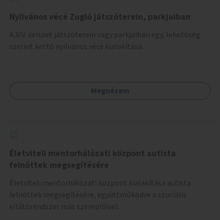
Nyilvános vécé Zugló játszóterein, parkjaiban
A XIV. kerület játszóterein vagy parkjaiban egy, lehetőség
szerint kettő nyilvános vécé kialakítása.
Megnézem
Életviteli mentorhálózati központ autista
felnőttek megsegítésére
Életviteli mentorhálózati központ kialakítása autista
felnőttek megsegítésére, együttműködve a szociális
ellátórendszer más szereplőivel.