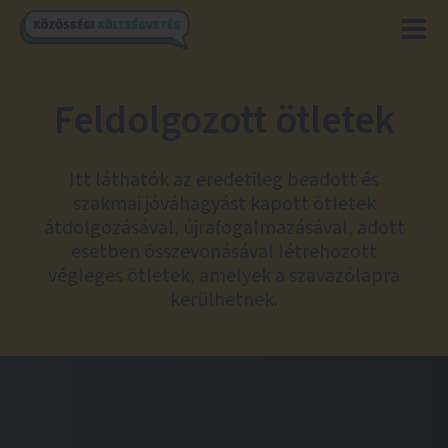
Feldolgozott ötletek
Itt láthatók az eredetileg beadott és
szakmai jóváhagyást kapott ötletek
átdolgozásával, újrafogalmazásával, adott
esetben összevonásával létrehozott
végleges ötletek, amelyek a szavazólapra
kerülhetnek.