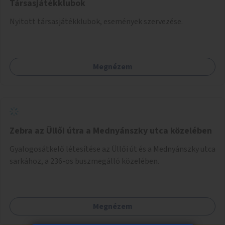
Társasjátékklubok
Nyitott társasjátékklubok, események szervezése.
Megnézem
Zebra az Üllői útra a Mednyánszky utca közelében
Gyalogosátkelő létesítése az Üllői út és a Mednyánszky utca
sarkához, a 236-os buszmegálló közelében.
Megnézem