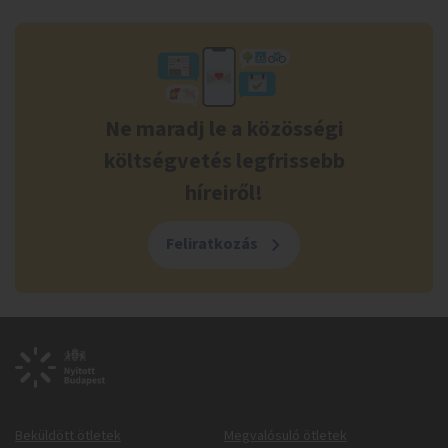
Ne maradj le a közösségi
költségvetés legfrissebb
híreiről!
Feliratkozás
Beküldött ötletek
Megvalósuló ötletek