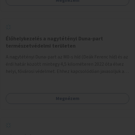
Megnézem
Élőhelykezelés a nagytétényi Duna-part
természetvédelmi területen
A nagytétényi Duna-part az M0-s híd (Deák Ferenc híd) és az
érdi határ között mintegy 4,5 kilométeren 2022 óta élvez
helyi, fővárosi védelmet. Ehhez kapcsolódóan javasoljuk a
terület élőhelykezelését, a tájidegen, invazív fajok
ritkítását, visszaszorítását.
Megnézem