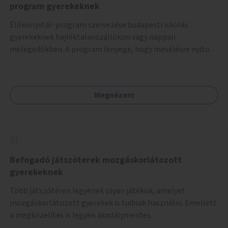
program gyerekeknek
Élőkönyvtár-program szervezése budapesti iskolás
gyerekeknek hajléktalanszállókon vagy nappali
melegedőkben. A program lényege, hogy mesélésre nyitott
hajléktalan emberek a személyes történeteiket osztják
meg egy biztonságos, nyugodt környezetben. A diákok
szabadon választhatnak, hogy kihez szeretnének odamenni
Megnézem
beszélgetni, kérdéseket feltenni – ezáltal közvetlen
kapcsolat alakulhat ki.
Befogadó játszóterek mozgáskorlátozott
gyerekeknek
Több játszótéren legyenek olyan játékok, amelyet
mozgáskorlátozott gyerekek is tudnak használni. Emellett
a megközelítés is legyen akadálymentes.