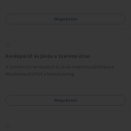
Megnézem
Kerékpárút és járda a Szerémi úton
A Szerémi úti kerékpárút és járda meghosszabbítása a
Mezőkövesdi úttól a Savoya parkig.
Megnézem