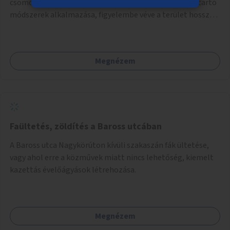
csomópontjainál cserjék, fák telepítése és esővízmegtartó
módszerek alkalmazása, figyelembe véve a terület hosszú
távú átalakítási terveit.
Megnézem
Faültetés, zöldítés a Baross utcában
A Baross utca Nagykörúton kívüli szakaszán fák ültetése,
vagy ahol erre a közművek miatt nincs lehetőség, kiemelt
kazettás évelőágyások létrehozása.
Megnézem