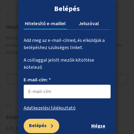
Belépés
Hitelesítő e-maillel
Jelszóval
Helyben hasznosuló esővíz
Közterületi zöldsávokban olyan esővízszikkasztó
Add meg az e-mail-címed, és elküldjük a
rendszerek kialakítása, amelyek a csapadékvizet helyben
belépéshez szükséges linket.
elszikkasztják, egyúttal lehetőséget adnak növényzet
telepítésére is.
A csillaggal jelölt mezők kitöltése
kötelező
Megnézem
E-mail-cím: *
Adatkezelési tájékoztató
Zöldítés a Rákos úton
Belépés
Mégse
A XV. kerületi Rákos út Szerencs és Bezerédj Pál utcai