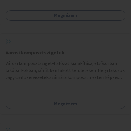
Megnézem
Városi komposztszigetek
Városi komposztsziget-hálózat kialakítása, elsősorban
lakóparkokban, sűrűbben lakott területeken. Helyi lakosok
vagy civil szervezetek számára komposztmesteri képzés
biztosítása, ami lehetővé teszi a komposztszigetek
helyben történő hosszú távú fenntartását.
Megnézem