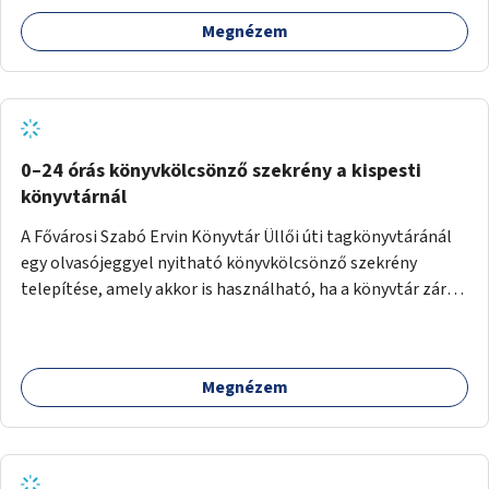
Megnézem
0–24 órás könyvkölcsönző szekrény a kispesti
könyvtárnál
A Fővárosi Szabó Ervin Könyvtár Üllői úti tagkönyvtáránál
egy olvasójeggyel nyitható könyvkölcsönző szekrény
telepítése, amely akkor is használható, ha a könyvtár zárva
van.
Megnézem