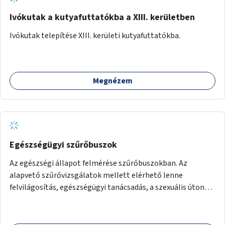
Ivókutak a kutyafuttatókba a XIII. kerületben
Ivókutak telepítése XIII. kerületi kutyafuttatókba.
Megnézem
Egészségügyi szűrőbuszok
Az egészségi állapot felmérése szűrőbuszokban. Az
alapvető szűrővizsgálatok mellett elérhető lenne
felvilágosítás, egészségügyi tanácsadás, a szexuális úton
terjedő betegségek szűrése és a szenvedélybetegek
támogatása.