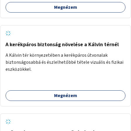
iskolákhoz, kulturális intézményekhez és a Kopaszi-gáthoz
Megnézem
biztosítana elérést.
A kerékpáros biztonság növelése a Kálvin térnél
A Kálvin tér környezetében a kerékpáros útvonalak
biztonságosabbá és észlelhetőbbé tétele vizuális és fizikai
eszközökkel.
Megnézem