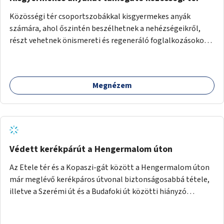
Közösségi tér csoportszobákkal kisgyermekes anyák
számára, ahol őszintén beszélhetnek a nehézségeikről,
részt vehetnek önismereti és regeneráló foglalkozásokon
(pl. gyógytorna, jóga, terápia), miközben a gyerekek
biztonságban játszhatnak.
Megnézem
Védett kerékpárút a Hengermalom úton
Az Etele tér és a Kopaszi-gát között a Hengermalom úton
már meglévő kerékpáros útvonal biztonságosabbá tétele,
illetve a Szerémi út és a Budafoki út közötti hiányzó
szakasz kiépítése. Ezáltal gyerek- és családbarát
kerékpáros útvonal alakítható ki, amely többek között