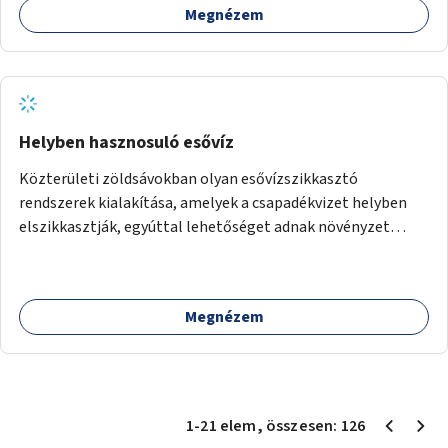
Megnézem
Helyben hasznosuló esővíz
Közterületi zöldsávokban olyan esővízszikkasztó
rendszerek kialakítása, amelyek a csapadékvizet helyben
elszikkasztják, egyúttal lehetőséget adnak növényzet
telepítésére is.
Megnézem
1
-
21
elem
, összesen:
126