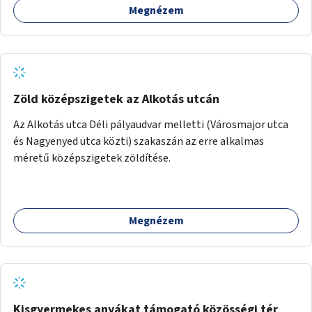
Megnézem
Zöld középszigetek az Alkotás utcán
Az Alkotás utca Déli pályaudvar melletti (Városmajor utca
és Nagyenyed utca közti) szakaszán az erre alkalmas
méretű középszigetek zöldítése.
Megnézem
Kisgyermekes anyákat támogató közösségi tér