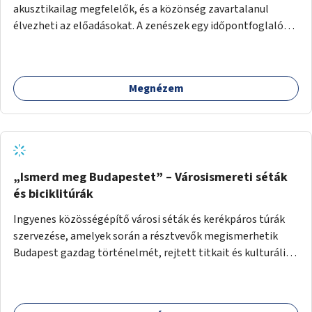
akusztikailag megfelelők, és a közönség zavartalanul
élvezheti az előadásokat. A zenészek egy időpontfoglalón
jelentkezhetnek be fellépni.
Megnézem
„Ismerd meg Budapestet” – Városismereti séták
és biciklitúrák
Ingyenes közösségépítő városi séták és kerékpáros túrák
szervezése, amelyek során a résztvevők megismerhetik
Budapest gazdag történelmét, rejtett titkait és kulturális
értékeit. A város felfedezése összekötve a mozgás
népszerűsítésével mindenki számára nagy élményt
nyújthat.