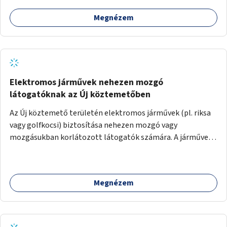
Megnézem
Elektromos járművek nehezen mozgó
látogatóknak az Új köztemetőben
Az Új köztemető területén elektromos járművek (pl. riksa
vagy golfkocsi) biztosítása nehezen mozgó vagy
mozgásukban korlátozott látogatók számára. A járművek
a temetőkapu és a megadott sírhely között közlekednének.
Megnézem