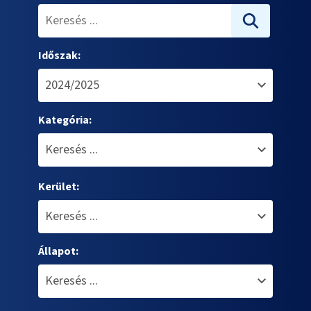
Időszak:
Kategória:
Kerület:
Állapot: