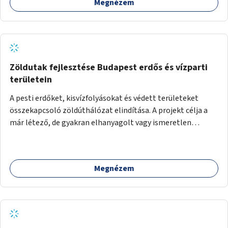
Megnézem
Zöldutak fejlesztése Budapest erdős és vízparti
területein
A pesti erdőket, kisvízfolyásokat és védett területeket
összekapcsoló zöldúthálózat elindítása. A projekt célja a
már létező, de gyakran elhanyagolt vagy ismeretlen
ösvények biztonságosabbá és használhatóbbá tétele,
különösen a közúti átvezetések, csúszós szakaszok és
szűkületek javításával, néhány ponton pedig helyszíni
Megnézem
beavatkozással (pl. táblák kihelyezése, hulladékgyűjtők,
akadálymentesítés). Az útvonalak kijelölése és
koncepcióterv-szintű összekötése támogatná a
zöldutakon való közlekedést.