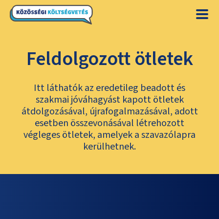
Feldolgozott ötletek
Itt láthatók az eredetileg beadott és
szakmai jóváhagyást kapott ötletek
átdolgozásával, újrafogalmazásával, adott
esetben összevonásával létrehozott
végleges ötletek, amelyek a szavazólapra
kerülhetnek.