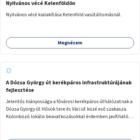
Nyilvános vécé Kelenföldön
Nyilvános vécé kialakítása Kelenföld vasútállomásnál.
Megnézem
A Dózsa György út kerékpáros infrastruktúrájának
fejlesztése
Jelentős hiányossága a fővárosi kerékpáros úthálózatnak a
Dózsa György út Hősök tere és Váci út közé eső szakasza.
Különböző lokális beavatkozásokkal érdemben javítható
az útszakaszon a kerékpáros közlekedés biztonsága már
azt megelőzően, hogy többéves távlatban sor kerülne az út
teljes körű, komplex felújítására.