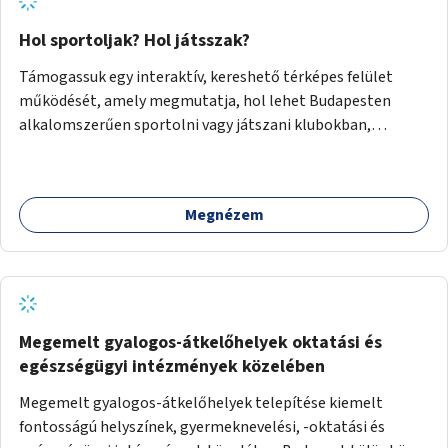
Hol sportoljak? Hol játsszak?
Támogassuk egy interaktív, kereshető térképes felület
működését, amely megmutatja, hol lehet Budapesten
alkalomszerűen sportolni vagy játszani klubokban,
közösségi terekben vagy nyilvános pályákon. A felhasználó
például könnyen megtudhatja, hol tud a környékén jógázni,
bridzsezni, biliárdozni vagy társasjátékozni, és azt is, hogy
Megnézem
ezek mikor érhetők el. A projekt célja, hogy átláthatóvá és
könnyen elérhetővé tegye a város közösségi sport- és
játéklehetőségeit bárki számára, egy már meglévő,
fejlesztett megoldás fenntartásán keresztül.
Megemelt gyalogos-átkelőhelyek oktatási és
egészségügyi intézmények közelében
Megemelt gyalogos-átkelőhelyek telepítése kiemelt
fontosságú helyszínek, gyermeknevelési, -oktatási és