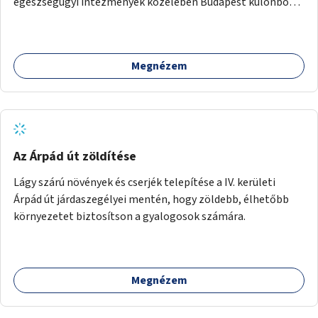
egészségügyi intézmények közelében Budapest különböző
pontjain, 7–12 helyszínen.
Megnézem
Az Árpád út zöldítése
Lágy szárú növények és cserjék telepítése a IV. kerületi
Árpád út járdaszegélyei mentén, hogy zöldebb, élhetőbb
környezetet biztosítson a gyalogosok számára.
Megnézem