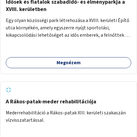
Idősek és fiatalok szabadidő- és élményparkja a
XVIII. kerületben
Egy olyan közösségi park létrehozása a XVIII. kerületi Építő
utca környékén, amely egyszerre nyújt sportolási,
kikapcsolódási lehetőséget az idős emberek, a felnőttek és
a gyerekek számára is.
Megnézem
A Rákos-patak-meder rehabilitációja
Mederrehabilitáció a Rákos-patak XIII. kerületi szakaszán
vízvisszatartással.