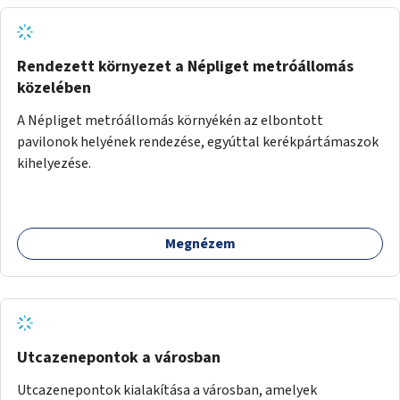
Rendezett környezet a Népliget metróállomás
közelében
A Népliget metróállomás környékén az elbontott
pavilonok helyének rendezése, egyúttal kerékpártámaszok
kihelyezése.
Megnézem
Utcazenepontok a városban
Utcazenepontok kialakítása a városban, amelyek