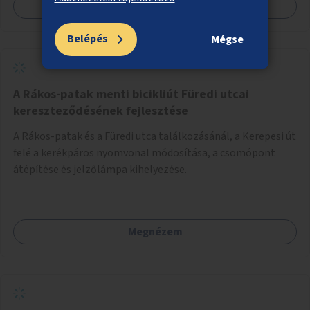
Megnézem
Belépés
Mégse
A Rákos-patak menti bicikliút Füredi utcai
kereszteződésének fejlesztése
A Rákos-patak és a Füredi utca találkozásánál, a Kerepesi út
felé a kerékpáros nyomvonal módosítása, a csomópont
átépítése és jelzőlámpa kihelyezése.
Megnézem