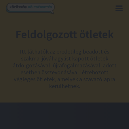
Feldolgozott ötletek
Itt láthatók az eredetileg beadott és
szakmai jóváhagyást kapott ötletek
átdolgozásával, újrafogalmazásával, adott
esetben összevonásával létrehozott
végleges ötletek, amelyek a szavazólapra
kerülhetnek.