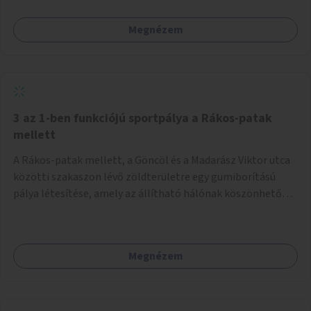
Megnézem
3 az 1-ben funkciójú sportpálya a Rákos-patak
mellett
A Rákos-patak mellett, a Göncöl és a Madarász Viktor utca
közötti szakaszon lévő zöldterületre egy gumiborítású
pálya létesítése, amely az állítható hálónak köszönhetően
alkalmas röplabdára, tollaslabdára, illetve lábteniszre is.
Megnézem