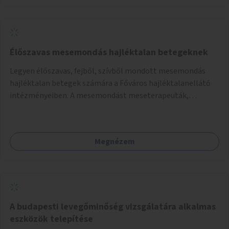
Élőszavas mesemondás hajléktalan betegeknek
Legyen élőszavas, fejből, szívből mondott mesemondás
hajléktalan betegek számára a Főváros hajléktalanellátó
intézményeiben. A mesemondást meseterapeuták,
művészetterapeuták, mesemondó végzettségű emberek
végeznék.
Megnézem
A budapesti levegőminőség vizsgálatára alkalmas
eszközök telepítése