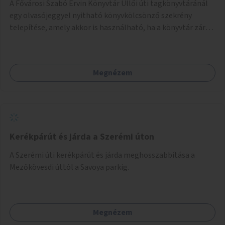
A Fővárosi Szabó Ervin Könyvtár Üllői úti tagkönyvtáránál
egy olvasójeggyel nyitható könyvkölcsönző szekrény
telepítése, amely akkor is használható, ha a könyvtár zárva
van.
Megnézem
Kerékpárút és járda a Szerémi úton
A Szerémi úti kerékpárút és járda meghosszabbítása a
Mezőkövesdi úttól a Savoya parkig.
Megnézem