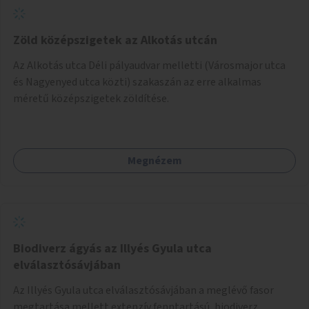
Zöld középszigetek az Alkotás utcán
Az Alkotás utca Déli pályaudvar melletti (Városmajor utca
és Nagyenyed utca közti) szakaszán az erre alkalmas
méretű középszigetek zöldítése.
Megnézem
Biodiverz ágyás az Illyés Gyula utca
elválasztósávjában
Az Illyés Gyula utca elválasztósávjában a meglévő fasor
megtartása mellett extenzív fenntartású, biodiverz