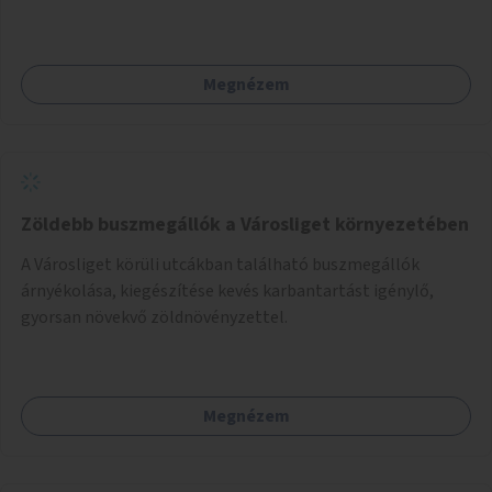
biztosítása, ami lehetővé teszi a komposztszigetek
helyben történő hosszú távú fenntartását.
Megnézem
Zöldebb buszmegállók a Városliget környezetében
A Városliget körüli utcákban található buszmegállók
árnyékolása, kiegészítése kevés karbantartást igénylő,
gyorsan növekvő zöldnövényzettel.
Megnézem