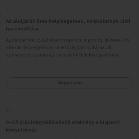
Az aluljárók üres helyiségeinek, kirakatainak civil
hasznosítása
Az aluljárók üres üzlethelyiségeiben ingyenes, dekoratív és
interaktív megjelenési lehetőség biztosítása civil
szervezetek számára, a társadalmi felelősségvállalás
jegyében. A cél, hogy közérdekű, segítő tevékenységeket
mutassanak be látványos, gondolatébresztő formában,
például rajzokkal, kérdésekkel, üzenetküldési lehetőséggel
Megnézem
vagy akciónapokkal – bérleti és közüzemi díjak nélkül, a
jelenlegi elhanyagolt állapot helyett.
0–24 órás könyvkölcsönző szekrény a kispesti
könyvtárnál