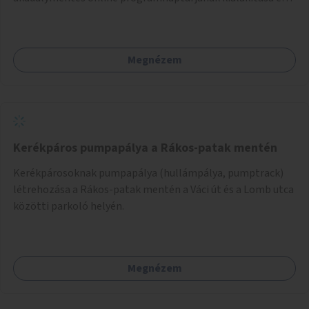
működtetése. Átfogó és naprakész tartalommal.
Megnézem
Kerékpáros pumpapálya a Rákos-patak mentén
Kerékpárosoknak pumpapálya (hullámpálya, pumptrack)
létrehozása a Rákos-patak mentén a Váci út és a Lomb utca
közötti parkoló helyén.
Megnézem