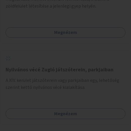
zöldfelület létesítése a jelenlegi gyep helyén.
Megnézem
Nyilvános vécé Zugló játszóterein, parkjaiban
A XIV. kerület játszóterein vagy parkjaiban egy, lehetőség
szerint kettő nyilvános vécé kialakítása.
Megnézem