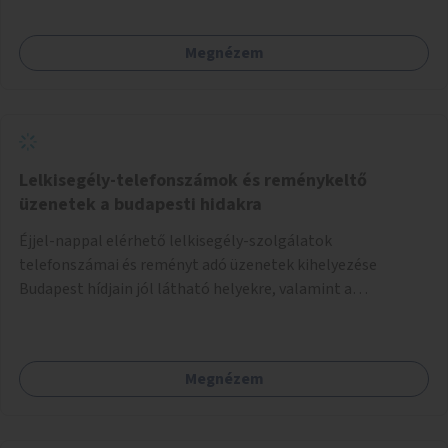
Megnézem
Lelkisegély-telefonszámok és reménykeltő
üzenetek a budapesti hidakra
Éjjel-nappal elérhető lelkisegély-szolgálatok
telefonszámai és reményt adó üzenetek kihelyezése
Budapest hídjain jól látható helyekre, valamint a
lelkisegély-vonalakat fenntartó szervezetek támogatása,
hogy legyen kapacitásuk a növekvő számú hívások
fogadására.
Megnézem