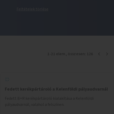
Feltételek törlése
1
-
21
elem
, összesen:
126
Fedett kerékpártároló a Kelenföldi pályaudvarnál
Fedett B+R kerékpártároló kialakítása a Kelenföldi
pályaudvarnál, valahol a felszínen.