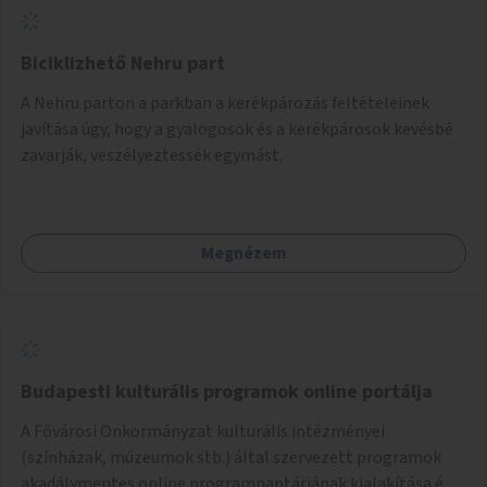
Biciklizhető Nehru part
A Nehru parton a parkban a kerékpározás feltételeinek
javítása úgy, hogy a gyalogosok és a kerékpárosok kevésbé
zavarják, veszélyeztessék egymást.
Megnézem
Budapesti kulturális programok online portálja
A Fővárosi Önkormányzat kulturális intézményei
(színházak, múzeumok stb.) által szervezett programok
akadálymentes online programnaptárjának kialakítása és