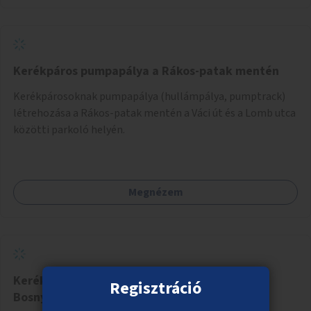
Kerékpáros pumpapálya a Rákos-patak mentén
Kerékpárosoknak pumpapálya (hullámpálya, pumptrack)
létrehozása a Rákos-patak mentén a Váci út és a Lomb utca
közötti parkoló helyén.
Megnézem
Kerékpáros összeköttetés a Thököly úton a
Regisztráció
Bosnyák tér felé