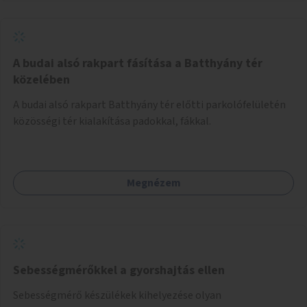
A budai alsó rakpart fásítása a Batthyány tér
közelében
A budai alsó rakpart Batthyány tér előtti parkolófelületén
közösségi tér kialakítása padokkal, fákkal.
Megnézem
Sebességmérőkkel a gyorshajtás ellen
Sebességmérő készülékek kihelyezése olyan