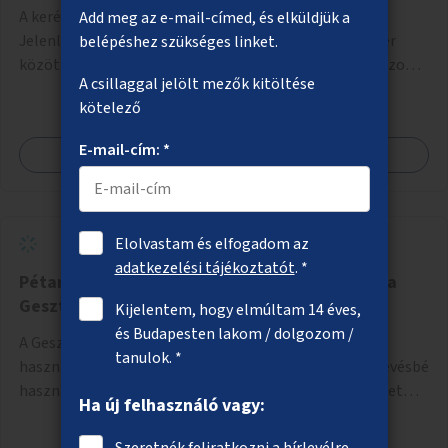
A kerékpározás feltételeinek javítása a Thököly úton.
Add meg az e-mail-címed, és elküldjük a
Jelenleg a Tisza István tér (Róna utca) és a Bosnyák tér
belépéshez szükséges linket.
között nincs kerékpársáv, és csak a most épülő szakaszon
A csillaggal jelölt mezők kitöltése
folytatódik a Bosnyák tér után.
kötelező
E-mail-cím: *
Megnézem
Elolvastam és elfogadom az
adatkezelési tájékoztatót
. *
Pétanque-pálya és találkozópont kialakítása a
Gesztenyés kertben
Kijelentem, hogy elmúltam 14 éves,
és Budapesten lakom / dolgozom /
A Gesztenyés kerti pétanque-pálya egy mindenki által
tanulok. *
használható közösségi tér lehetne a park eddig egy kevésbé
használt részén. A játék egyszerre nyújtana lehetőséget
Ha új felhasználó vagy:
kikapcsolódásra, társasági élményre és sportolásra –
generációkon átívelően, akár mozgásukban korlátozott,
Szeretnék feliratkozni a hírlevélre.