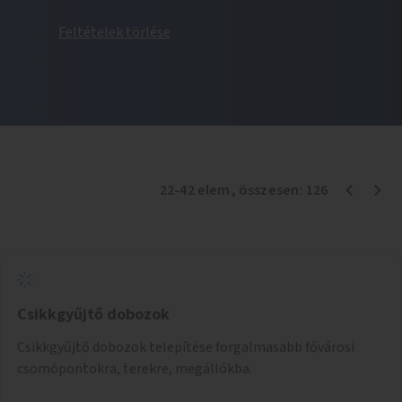
Feltételek törlése
22
-
42
elem
, összesen:
126
Csikkgyűjtő dobozok
Csikkgyűjtő dobozok telepítése forgalmasabb fővárosi
csomópontokra, terekre, megállókba.