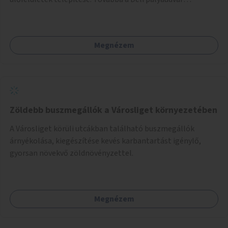
környezetének zöldítése, a kihasználatlan területek
zöldfelületekkel való gazdagítása.
Megnézem
Zöldebb buszmegállók a Városliget környezetében
A Városliget körüli utcákban található buszmegállók
árnyékolása, kiegészítése kevés karbantartást igénylő,
gyorsan növekvő zöldnövényzettel.
Megnézem