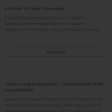
A Flórián téri park fejlesztése
A park fejlesztésének folytatása az elfogadott
koncepciótervnek megfelelően, de társadalmi
egyeztetéssel. Növények, virágok ültetésével, a sétány
felújításával, természetes burkolatú futókör
létrehozásával sokat javulhatna a park minősége.
Megnézem
„Ismerd meg Budapestet” – Városismereti séták
és biciklitúrák
Ingyenes közösségépítő városi séták és kerékpáros túrák
szervezése, amelyek során a résztvevők megismerhetik
Budapest gazdag történelmét, rejtett titkait és kulturális