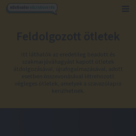
Feldolgozott ötletek
Itt láthatók az eredetileg beadott és
szakmai jóváhagyást kapott ötletek
átdolgozásával, újrafogalmazásával, adott
esetben összevonásával létrehozott
végleges ötletek, amelyek a szavazólapra
kerülhetnek.