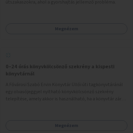
útszakaszokra, ahol a gyorshajtás jellemző probléma.
Megnézem
0–24 órás könyvkölcsönző szekrény a kispesti
könyvtárnál
A Fővárosi Szabó Ervin Könyvtár Üllői úti tagkönyvtáránál
egy olvasójeggyel nyitható könyvkölcsönző szekrény
telepítése, amely akkor is használható, ha a könyvtár zárva
van.
Megnézem