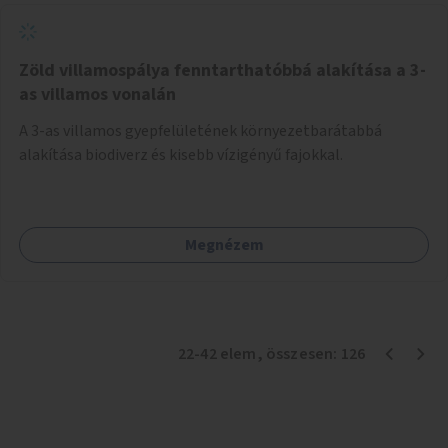
Zöld villamospálya fenntarthatóbbá alakítása a 3-
as villamos vonalán
A 3-as villamos gyepfelületének környezetbarátabbá
alakítása biodiverz és kisebb vízigényű fajokkal.
Megnézem
22
-
42
elem
, összesen:
126