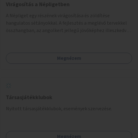
Virágosítás a Népligetben
A Népliget egy részének virágosítása és zöldítése
hangulatos sétányokkal. A fejlesztés a meglévő tervekkel
összhangban, az angolkert jellegű jövőképhez illeszkedve
valósulhat meg.
Megnézem
Társasjátékklubok
Nyitott társasjátékklubok, események szervezése.
Megnézem