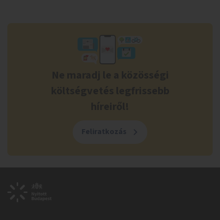
Ne maradj le a közösségi
költségvetés legfrissebb
híreiről!
Feliratkozás