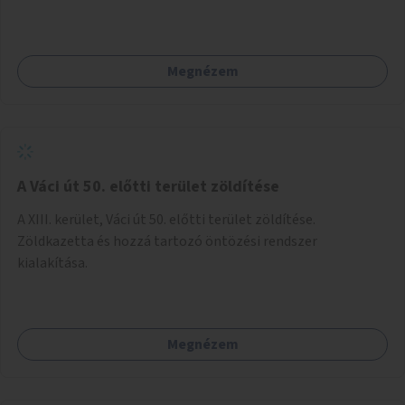
Megnézem
A Váci út 50. előtti terület zöldítése
A XIII. kerület, Váci út 50. előtti terület zöldítése.
Zöldkazetta és hozzá tartozó öntözési rendszer
kialakítása.
Megnézem