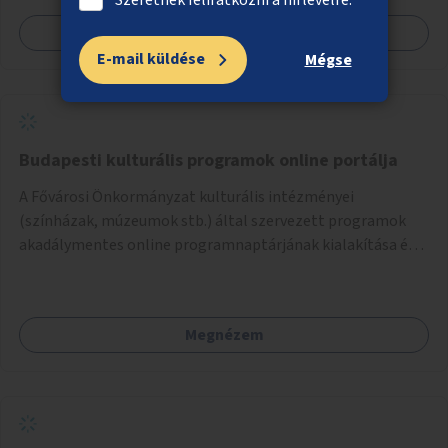
autizmussal vagy demenciával élő emberek számára is.
Megnézem
E-mail küldése
Mégse
Budapesti kulturális programok online portálja
A Fővárosi Önkormányzat kulturális intézményei
(színházak, múzeumok stb.) által szervezett programok
akadálymentes online programnaptárjának kialakítása és
működtetése. Átfogó és naprakész tartalommal.
Megnézem