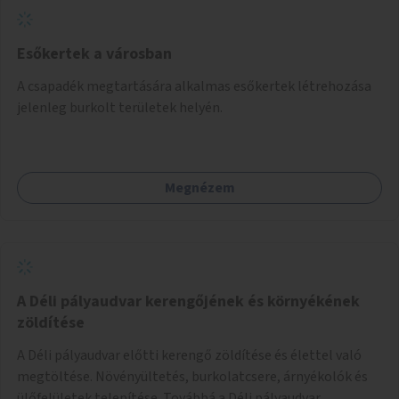
Esőkertek a városban
A csapadék megtartására alkalmas esőkertek létrehozása
jelenleg burkolt területek helyén.
Megnézem
A Déli pályaudvar kerengőjének és környékének
zöldítése
A Déli pályaudvar előtti kerengő zöldítése és élettel való
megtöltése. Növényültetés, burkolatcsere, árnyékolók és
ülőfelületek telepítése. Továbbá a Déli pályaudvar