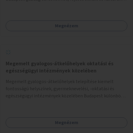
értékeit. A város felfedezése összekötve a mozgás
népszerűsítésével mindenki számára nagy élményt
nyújthat.
Megnézem
Megemelt gyalogos-átkelőhelyek oktatási és
egészségügyi intézmények közelében
Megemelt gyalogos-átkelőhelyek telepítése kiemelt
fontosságú helyszínek, gyermeknevelési, -oktatási és
egészségügyi intézmények közelében Budapest különböző
pontjain, 7–12 helyszínen.
Megnézem