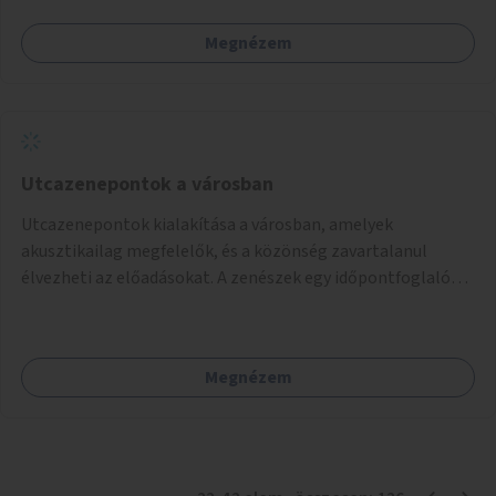
Megnézem
Utcazenepontok a városban
Utcazenepontok kialakítása a városban, amelyek
akusztikailag megfelelők, és a közönség zavartalanul
élvezheti az előadásokat. A zenészek egy időpontfoglalón
jelentkezhetnek be fellépni.
Megnézem