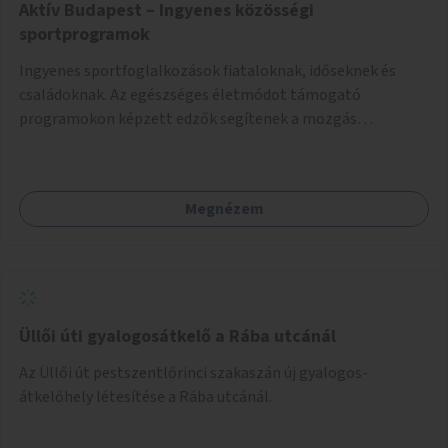
Aktív Budapest – Ingyenes közösségi
sportprogramok
Ingyenes sportfoglalkozások fiataloknak, időseknek és
családoknak. Az egészséges életmódot támogató
programokon képzett edzők segítenek a mozgás
örömének megtalálásában különféle mozgásformákon
keresztül (pl. jóga, vízi torna, aerobik, csikung).
Megnézem
Üllői úti gyalogosátkelő a Rába utcánál
Az Üllői út pestszentlőrinci szakaszán új gyalogos-
átkelőhely létesítése a Rába utcánál.