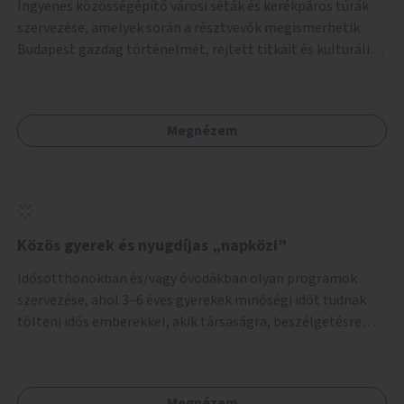
Ingyenes közösségépítő városi séták és kerékpáros túrák
szervezése, amelyek során a résztvevők megismerhetik
Budapest gazdag történelmét, rejtett titkait és kulturális
értékeit. A város felfedezése összekötve a mozgás
népszerűsítésével mindenki számára nagy élményt
nyújthat.
Megnézem
Közös gyerek és nyugdíjas „napközi”
Idősotthonokban és/vagy óvodákban olyan programok
szervezése, ahol 3–6 éves gyerekek minőségi időt tudnak
tölteni idős emberekkel, akik társaságra, beszélgetésre
vágynak.
Megnézem