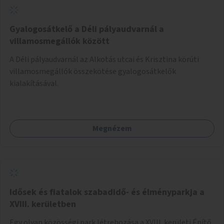
Gyalogosátkelő a Déli pályaudvarnál a
villamosmegállók között
A Déli pályaudvarnál az Alkotás utcai és Krisztina körúti
villamosmegállók összekötése gyalogosátkelők
kialakításával.
Megnézem
Idősek és fiatalok szabadidő- és élményparkja a
XVIII. kerületben
Egy olyan közösségi park létrehozása a XVIII. kerületi Építő