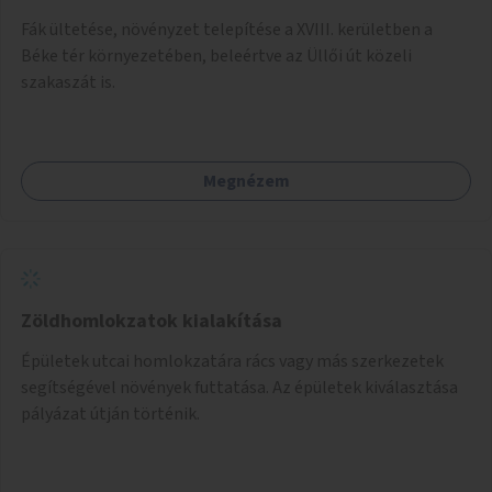
Fák ültetése, növényzet telepítése a XVIII. kerületben a
Béke tér környezetében, beleértve az Üllői út közeli
szakaszát is.
Megnézem
Zöldhomlokzatok kialakítása
Épületek utcai homlokzatára rács vagy más szerkezetek
segítségével növények futtatása. Az épületek kiválasztása
pályázat útján történik.