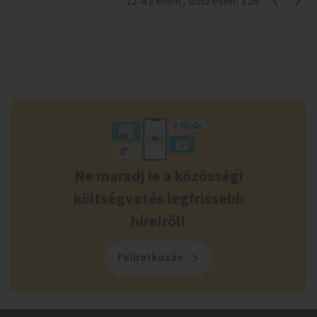
22
-
42
elem
, összesen:
126
Ne maradj le a közösségi
költségvetés legfrissebb
híreiről!
Feliratkozás