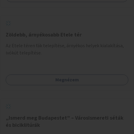
Zöldebb, árnyékosabb Etele tér
Az Etele téren fák telepítése, árnyékos helyek kialakítása,
ivókút telepítése.
Megnézem
„Ismerd meg Budapestet” – Városismereti séták
és biciklitúrák