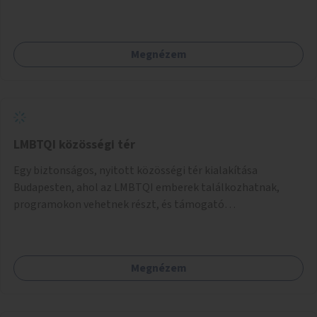
telepítésére is.
Megnézem
LMBTQI közösségi tér
Egy biztonságos, nyitott közösségi tér kialakítása
Budapesten, ahol az LMBTQI emberek találkozhatnak,
programokon vehetnek részt, és támogató
szolgáltatásokat érhetnek el. A központ helyet adhatna
csoportfoglalkozásoknak, kulturális eseményeknek és civil
szervezetek programjainak is. Az üzemeltető pályázat
Megnézem
útján lesz kiválasztva.