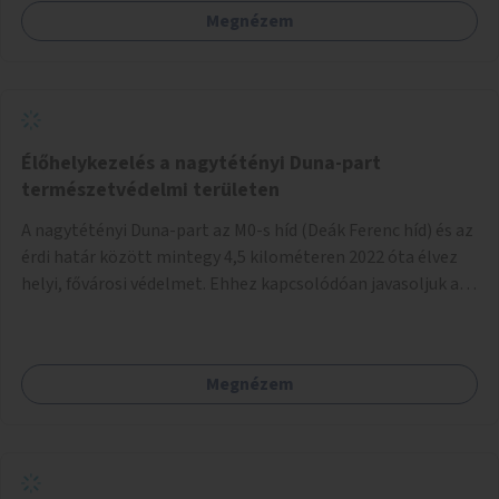
Megnézem
Élőhelykezelés a nagytétényi Duna-part
természetvédelmi területen
A nagytétényi Duna-part az M0-s híd (Deák Ferenc híd) és az
érdi határ között mintegy 4,5 kilométeren 2022 óta élvez
helyi, fővárosi védelmet. Ehhez kapcsolódóan javasoljuk a
terület élőhelykezelését, a tájidegen, invazív fajok
ritkítását, visszaszorítását.
Megnézem