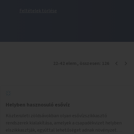
Feltételek törlése
22
-
42
elem
, összesen:
126
Helyben hasznosuló esővíz
Közterületi zöldsávokban olyan esővízszikkasztó
rendszerek kialakítása, amelyek a csapadékvizet helyben
elszikkasztják, egyúttal lehetőséget adnak növényzet