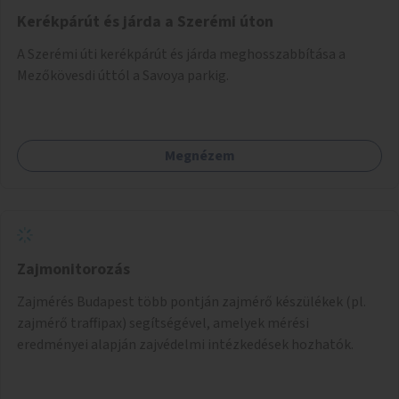
Kerékpárút és járda a Szerémi úton
A Szerémi úti kerékpárút és járda meghosszabbítása a
Mezőkövesdi úttól a Savoya parkig.
Megnézem
Zajmonitorozás
Zajmérés Budapest több pontján zajmérő készülékek (pl.
zajmérő traffipax) segítségével, amelyek mérési
eredményei alapján zajvédelmi intézkedések hozhatók.