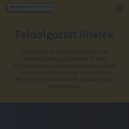
Feldolgozott ötletek
Itt láthatók az eredetileg beadott és
szakmai jóváhagyást kapott ötletek
átdolgozásával, újrafogalmazásával, adott
esetben összevonásával létrehozott
végleges ötletek, amelyek a szavazólapra
kerülhetnek.