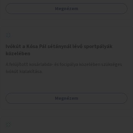
Megnézem
Ivókút a Kósa Pál sétánynál lévő sportpályák
közelében
A felújított kosárlabda- és focipálya közelében szükséges
ivókút kialakítása.
Megnézem