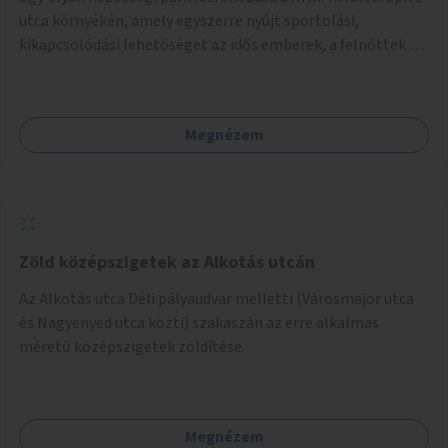
utca környékén, amely egyszerre nyújt sportolási,
kikapcsolódási lehetőséget az idős emberek, a felnőttek és
a gyerekek számára is.
Megnézem
Zöld középszigetek az Alkotás utcán
Az Alkotás utca Déli pályaudvar melletti (Városmajor utca
és Nagyenyed utca közti) szakaszán az erre alkalmas
méretű középszigetek zöldítése.
Megnézem