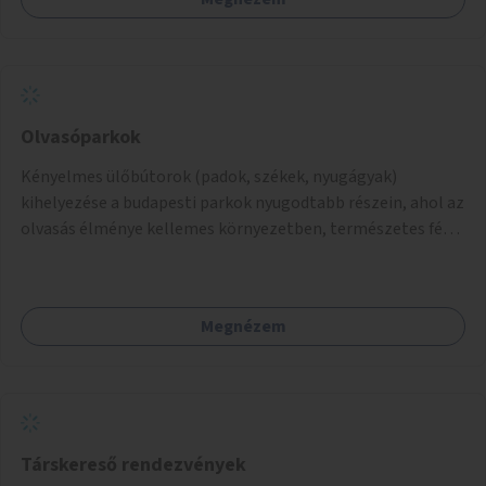
Olvasóparkok
Kényelmes ülőbútorok (padok, székek, nyugágyak)
kihelyezése a budapesti parkok nyugodtabb részein, ahol az
olvasás élménye kellemes környezetben, természetes fény
mellett valósulhat meg. Árnyékolással, valamint
könyvcserepolcokkal kiegészítve ezek a terek lehetőséget
adnának a kikapcsolódásra, az olvasás népszerűsítésére.
Megnézem
Társkereső rendezvények