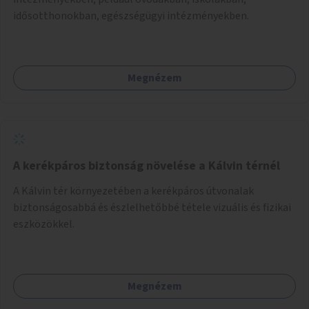
idősotthonokban, egészségügyi intézményekben.
Megnézem
A kerékpáros biztonság növelése a Kálvin térnél
A Kálvin tér környezetében a kerékpáros útvonalak
biztonságosabbá és észlelhetőbbé tétele vizuális és fizikai
eszközökkel.
Megnézem