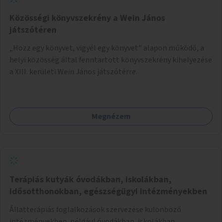
Közösségi könyvszekrény a Wein János
játszótéren
„Hozz egy könyvet, vigyél egy könyvet" alapon működő, a
helyi közösség által fenntartott könyvszekrény kihelyezése
a XIII. kerületi Wein János játszótérre.
Megnézem
Terápiás kutyák óvodákban, iskolákban,
idősotthonokban, egészségügyi intézményekben
Állatterápiás foglalkozások szervezése különböző
intézményekben, például óvodákban, iskolákban,