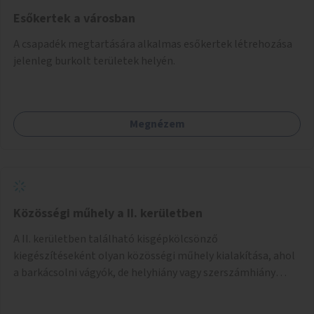
Esőkertek a városban
A csapadék megtartására alkalmas esőkertek létrehozása
jelenleg burkolt területek helyén.
Megnézem
Közösségi műhely a II. kerületben
A II. kerületben található kisgépkölcsönző
kiegészítéseként olyan közösségi műhely kialakítása, ahol
a barkácsolni vágyók, de helyhiány vagy szerszámhiány
miatt hátrányból indulók megtalálhatják a számukra
megfelelő helyet.