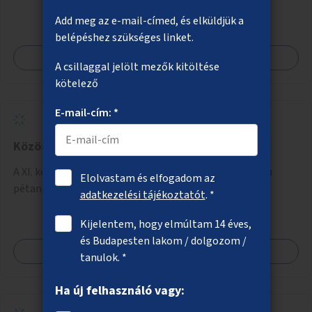
Add meg az e-mail-címed, és elküldjük a
belépéshez szükséges linket.
Megnézem
A csillaggal jelölt mezők kitöltése
kötelező
E-mail-cím: *
Közösségi pétanque-pálya a Dzsungel parkba
A XI. kerületi Dzsungel park sportolásra kijelölt részén
Elolvastam és elfogadom az
pétanque-pálya kialakítása.
adatkezelési tájékoztatót
. *
Kijelentem, hogy elmúltam 14 éves,
és Budapesten lakom / dolgozom /
Megnézem
tanulok. *
Ha új felhasználó vagy: