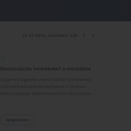
22
-
42
elem
, összesen:
126
Menstruációs termékeket a mosdókba
Legyenek ingyenes menstruációs termékeket
biztosító automaták kihelyezve a Fővárosi
Önkormányzat által fenntartott intézmények
mosdóiban és nyilvános illemhelyeken.
Megnézem