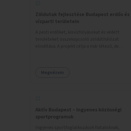
Zöldutak fejlesztése Budapest erdős és
vízparti területein
A pesti erdőket, kisvízfolyásokat és védett
területeket összekapcsoló zöldúthálózat
elindítása. A projekt célja a már létező, de
gyakran elhanyagolt vagy ismeretlen ösvények
biztonságosabbá és használhatóbbá tétele,
különösen a közúti átvezetések, csúszós
Megnézem
szakaszok és szűkületek javításával, néhány
ponton pedig helyszíni beavatkozással (pl.
táblák kihelyezése, hulladékgyűjtők,
akadálymentesítés). Az útvonalak kijelölése és
koncepcióterv-szintű összekötése támogatná
a zöldutakon való közlekedést.
Aktív Budapest – Ingyenes közösségi
sportprogramok
Ingyenes sportfoglalkozások fiataloknak,