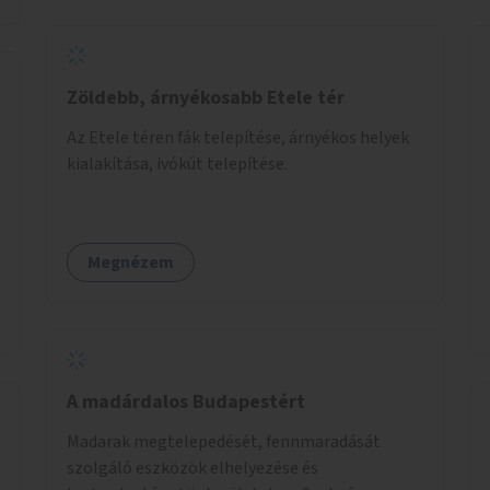
Zöldebb, árnyékosabb Etele tér
Az Etele téren fák telepítése, árnyékos helyek
kialakítása, ivókút telepítése.
Megnézem
A madárdalos Budapestért
Madarak megtelepedését, fennmaradását
szolgáló eszközök elhelyezése és