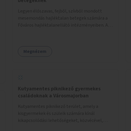
betegeknek
Legyen élőszavas, fejből, szívből mondott
mesemondás hajléktalan betegek számára a
Főváros hajléktalanellátó intézményeiben. A
mesemondást meseterapeuták,
művészetterapeuták, mesemondó
végzettségű emberek végeznék.
Megnézem
Kutyamentes piknikező gyermekes
családoknak a Városmajorban
Kutyamentes piknikező terület, amely a
kisgyermekek és szüleik számára kínál
kikapcsolódási lehetőségeket, közvécével,
pelenkázóval.