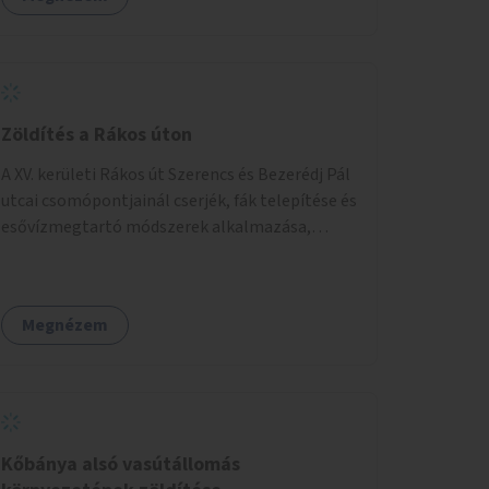
Zöldítés a Rákos úton
A XV. kerületi Rákos út Szerencs és Bezerédj Pál
utcai csomópontjainál cserjék, fák telepítése és
esővízmegtartó módszerek alkalmazása,
figyelembe véve a terület hosszú távú
átalakítási terveit.
Megnézem
Kőbánya alsó vasútállomás