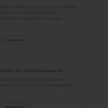
A Rákos-patak mellett, a Göncöl és a Madarász
Viktor utca közötti szakaszon lévő
zöldterületre egy gumiborítású pálya
létesítése, amely az állítható hálónak
köszönhetően alkalmas röplabdára,
tollaslabdára, illetve lábteniszre is.
Megnézem
Köztéri óra a Déli pályaudvarnál
Köztéri óra telepítése a Déli pályaudvar
mellett az Alkotás utcai villamosmegállóba.
Megnézem