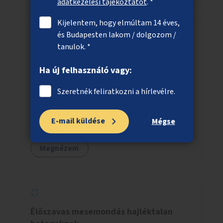
gyűjtött adatok egy online platformon (webes
adatkezelési tájékoztatót
. *
felület és mobilalkalmazás) lennének
Kijelentem, hogy elmúltam 14 éves,
elérhetők, térképes megjelenítéssel és időbeli
és Budapesten lakom / dolgozom /
bontásban.
tanulok. *
Közösségi grillezőhelyek parkokban,
közterületeken
Ha új felhasználó vagy:
Közösségi grillezőhelyek kialakítása olyan
parkokban, közterületeken, ahol nem zavar
Szeretnék feliratkozni a hírlevélre.
másokat, nem okoz tűzveszélyt.
E-mail küldése
Mégse
Megnézem
Élőszavas mesemondás hajléktalan