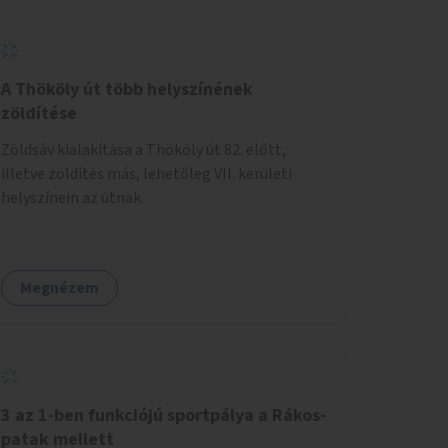
A Thököly út több helyszínének
zöldítése
Zöldsáv kialakítása a Thököly út 82. előtt,
illetve zöldítés más, lehetőleg VII. kerületi
helyszínein az útnak.
Megnézem
3 az 1-ben funkciójú sportpálya a Rákos-
patak mellett