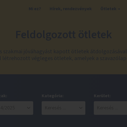
Mi ez?
Hírek, rendezvények
Ötletek
Feldolgozott ötletek
és szakmai jóváhagyást kapott ötletek átdolgozásáva
 létrehozott végleges ötletek, amelyek a szavazólap
zak:
Kategória:
Kerület: