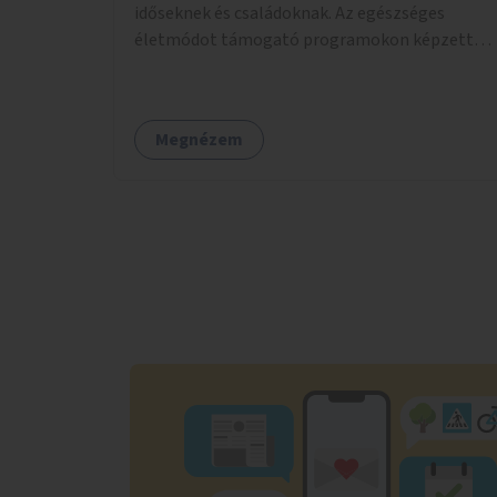
időseknek és családoknak. Az egészséges
életmódot támogató programokon képzett
edzők segítenek a mozgás örömének
megtalálásában különféle mozgásformákon
keresztül (pl. jóga, vízi torna, aerobik, csikung).
Megnézem