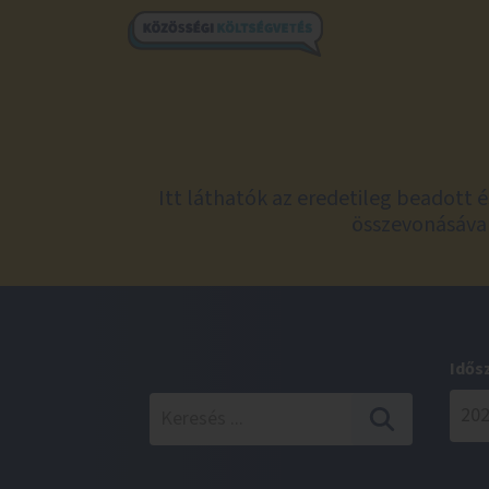
Itt láthatók az eredetileg beadott 
összevonásával
Idős