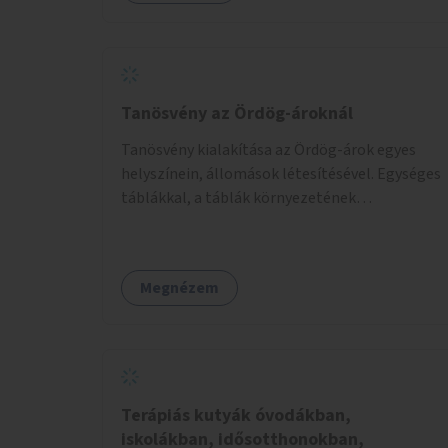
Tanösvény az Ördög-ároknál
Tanösvény kialakítása az Ördög-árok egyes
helyszínein, állomások létesítésével. Egységes
táblákkal, a táblák környezetének
rendezésével. Online tanösvény-bemutató
felület kialakítása.
Megnézem
Terápiás kutyák óvodákban,
iskolákban, idősotthonokban,