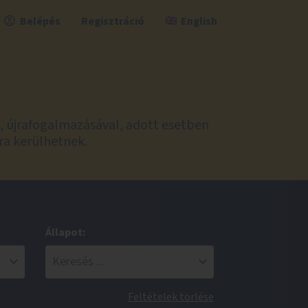
Belépés
Regisztráció
English
l, újrafogalmazásával, adott esetben
ra kerülhetnek.
Állapot:
Feltételek törlése