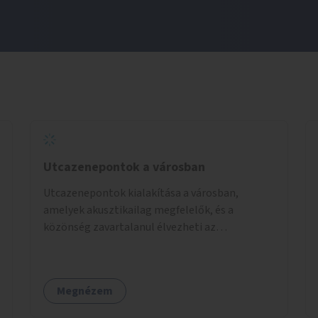
Utcazenepontok a városban
Utcazenepontok kialakítása a városban,
amelyek akusztikailag megfelelők, és a
közönség zavartalanul élvezheti az
előadásokat. A zenészek egy időpontfoglalón
jelentkezhetnek be fellépni.
Megnézem