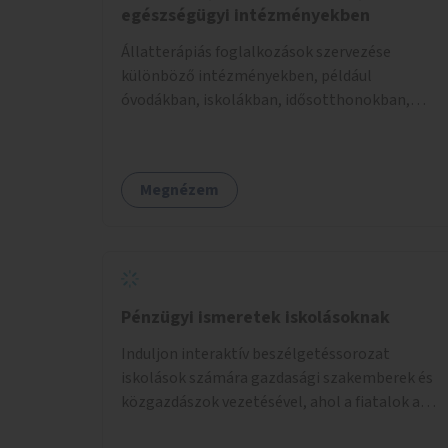
egészségügyi intézményekben
Állatterápiás foglalkozások szervezése
különböző intézményekben, például
óvodákban, iskolákban, idősotthonokban,
egészségügyi intézményekben.
Megnézem
Pénzügyi ismeretek iskolásoknak
Induljon interaktív beszélgetéssorozat
iskolások számára gazdasági szakemberek és
közgazdászok vezetésével, ahol a fiatalok a
pénzügyi-gazdasági alapismeretekkel