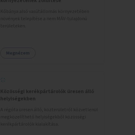
környezetének zöldítése
Kőbánya alsó vasútállomás környezetében
növények telepítése a nem MÁV-tulajdonú
területeken.
Megnézem
Közösségi kerékpártárolók üresen álló
helyiségekben
A régóta üresen álló, közterületről közvetlenül
megközelíthető helyiségekből közösségi
kerékpártárolók kialakítása.