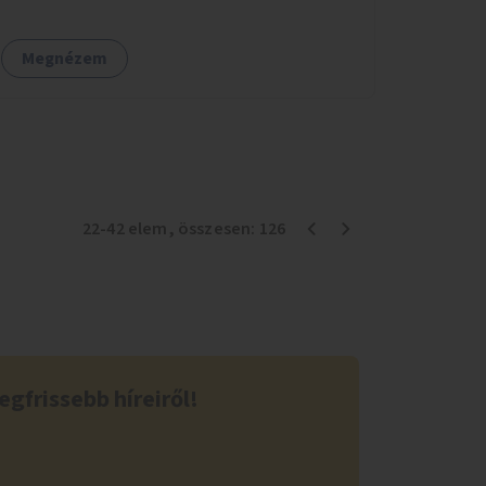
Megnézem
22
-
42
elem
, összesen:
126
egfrissebb híreiről!