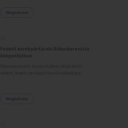
Megnézem
Fedett kerékpártároló Rákoskeresztúr
központjában
Rákoskeresztúr központjában időjárástól
védett, fedett kerékpártároló kialakítása.
Megnézem