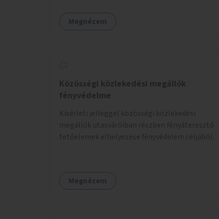
megtalálásában különféle mozgásformákon
keresztül (pl. jóga, vízi torna, aerobik, csikung).
Megnézem
Közösségi közlekedési megállók
fényvédelme
Kísérleti jelleggel közösségi közlekedési
megállók utasváróiban részben fényáteresztő
tetőelemek elhelyezése fényvédelem céljából.
Megnézem