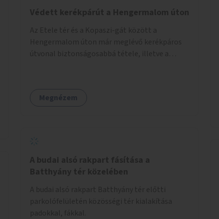
Védett kerékpárút a Hengermalom úton
Az Etele tér és a Kopaszi-gát között a
Hengermalom úton már meglévő kerékpáros
útvonal biztonságosabbá tétele, illetve a
Szerémi út és a Budafoki út közötti hiányzó
szakasz kiépítése. Ezáltal gyerek- és
családbarát kerékpáros útvonal alakítható ki,
Megnézem
amely többek között iskolákhoz, kulturális
intézményekhez és a Kopaszi-gáthoz
biztosítana elérést.
A budai alsó rakpart fásítása a
Batthyány tér közelében
A budai alsó rakpart Batthyány tér előtti
parkolófelületén közösségi tér kialakítása
padokkal, fákkal.