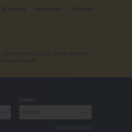
Belépés
Regisztráció
English
l, újrafogalmazásával, adott esetben
ra kerülhetnek.
Állapot:
Feltételek törlése