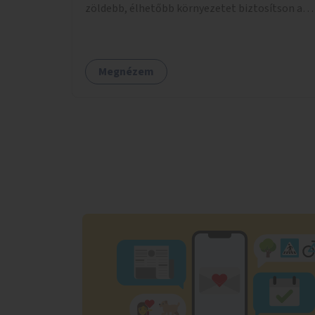
zöldebb, élhetőbb környezetet biztosítson a
gyalogosok számára.
Megnézem