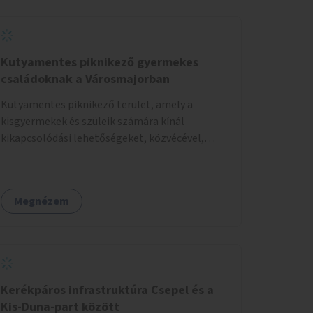
Kutyamentes piknikező gyermekes
családoknak a Városmajorban
Kutyamentes piknikező terület, amely a
kisgyermekek és szüleik számára kínál
kikapcsolódási lehetőségeket, közvécével,
pelenkázóval.
Megnézem
Kerékpáros infrastruktúra Csepel és a
Kis-Duna-part között