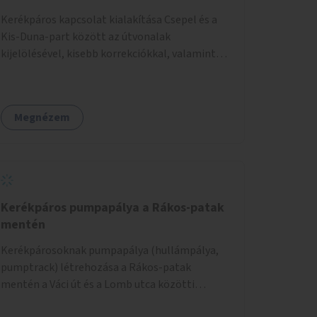
Kerékpáros kapcsolat kialakítása Csepel és a
Kis-Duna-part között az útvonalak
kijelölésével, kisebb korrekciókkal, valamint
szükség esetén biztonságos átkelőhelyek
létesítésével.
Megnézem
Kerékpáros pumpapálya a Rákos-patak
mentén
Kerékpárosoknak pumpapálya (hullámpálya,
pumptrack) létrehozása a Rákos-patak
mentén a Váci út és a Lomb utca közötti
parkoló helyén.