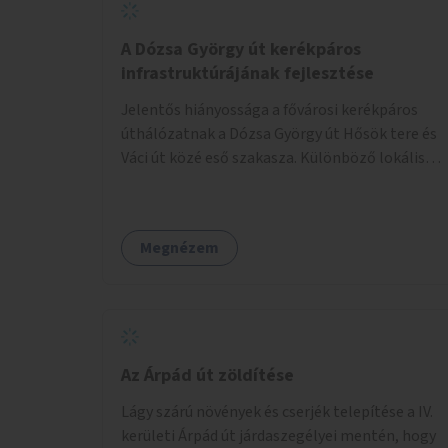
A Dózsa György út kerékpáros
infrastruktúrájának fejlesztése
Jelentős hiányossága a fővárosi kerékpáros
úthálózatnak a Dózsa György út Hősök tere és
Váci út közé eső szakasza. Különböző lokális
beavatkozásokkal érdemben javítható az
útszakaszon a kerékpáros közlekedés
biztonsága már azt megelőzően, hogy
Megnézem
többéves távlatban sor kerülne az út teljes
körű, komplex felújítására.
Az Árpád út zöldítése
Lágy szárú növények és cserjék telepítése a IV.
kerületi Árpád út járdaszegélyei mentén, hogy