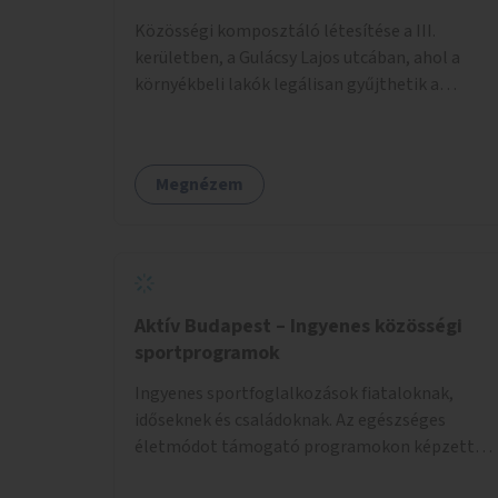
Közösségi komposztáló létesítése a III.
kerületben, a Gulácsy Lajos utcában, ahol a
környékbeli lakók legálisan gyűjthetik a
zöldhulladékot (pl. zöldség- vagy gyümölcshéj,
letört gallyak, falevelek), akár aprítási
lehetőséggel is. A fenntartható működés
Megnézem
érdekében a lakosok számára
komposztmesteri képzést is biztosítunk. A
komposztáló csak akkor valósulhat meg, ha
létrejön egy helyi fenntartó közösség, amely
vállalja a működtetést és a felügyeletet.
Aktív Budapest – Ingyenes közösségi
sportprogramok
Ingyenes sportfoglalkozások fiataloknak,
időseknek és családoknak. Az egészséges
életmódot támogató programokon képzett
edzők segítenek a mozgás örömének