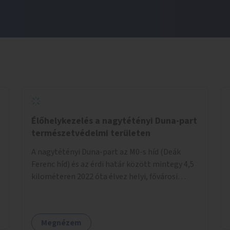
Élőhelykezelés a nagytétényi Duna-part
természetvédelmi területen
A nagytétényi Duna-part az M0-s híd (Deák
Ferenc híd) és az érdi határ között mintegy 4,5
kilométeren 2022 óta élvez helyi, fővárosi
védelmet. Ehhez kapcsolódóan javasoljuk a
terület élőhelykezelését, a tájidegen, invazív
fajok ritkítását, visszaszorítását.
Megnézem