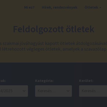
Mi ez?
Hírek, rendezvények
Ötletek
Feldolgozott ötletek
és szakmai jóváhagyást kapott ötletek átdolgozásáva
 létrehozott végleges ötletek, amelyek a szavazólap
zak:
Kategória:
Kerület: