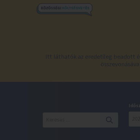
Itt láthatók az eredetileg beadott 
összevonásával
Idős