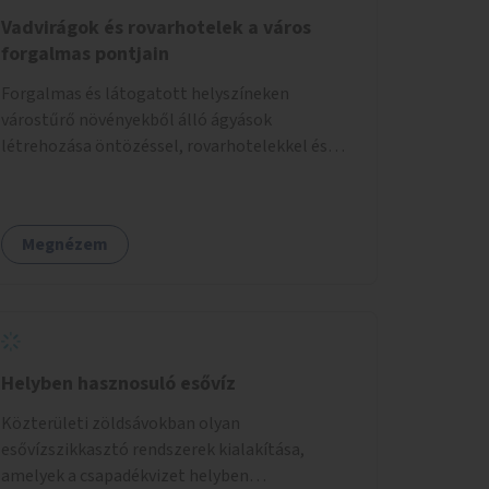
Vadvirágok és rovarhotelek a város
forgalmas pontjain
Forgalmas és látogatott helyszíneken
várostűrő növényekből álló ágyások
létrehozása öntözéssel, rovarhotelekkel és
információs táblákkal.
Megnézem
Helyben hasznosuló esővíz
Közterületi zöldsávokban olyan
esővízszikkasztó rendszerek kialakítása,
amelyek a csapadékvizet helyben