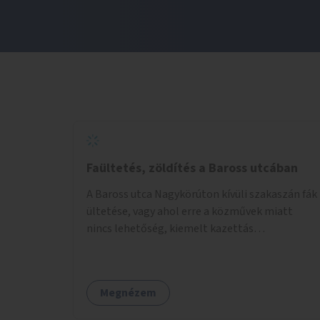
Faültetés, zöldítés a Baross utcában
A Baross utca Nagykörúton kívüli szakaszán fák
ültetése, vagy ahol erre a közművek miatt
nincs lehetőség, kiemelt kazettás
évelőágyások létrehozása.
Megnézem