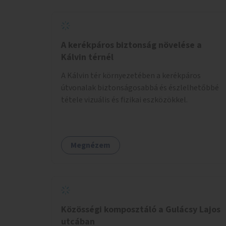
A kerékpáros biztonság növelése a
Kálvin térnél
A Kálvin tér környezetében a kerékpáros
útvonalak biztonságosabbá és észlelhetőbbé
tétele vizuális és fizikai eszközökkel.
Megnézem
Közösségi komposztáló a Gulácsy Lajos
utcában