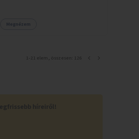
elszikkasztják, egyúttal lehetőséget adnak
növényzet telepítésére is.
Megnézem
1
-
21
elem
, összesen:
126
egfrissebb híreiről!