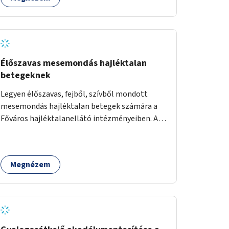
Élőszavas mesemondás hajléktalan
betegeknek
Legyen élőszavas, fejből, szívből mondott
mesemondás hajléktalan betegek számára a
Főváros hajléktalanellátó intézményeiben. A
mesemondást meseterapeuták,
művészetterapeuták, mesemondó
végzettségű emberek végeznék.
Megnézem