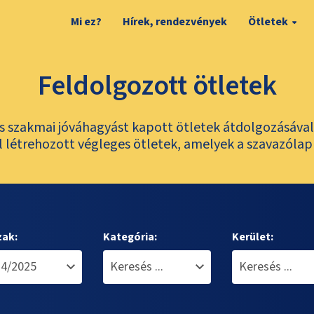
Mi ez?
Hírek, rendezvények
Ötletek
Feldolgozott ötletek
és szakmai jóváhagyást kapott ötletek átdolgozásáva
 létrehozott végleges ötletek, amelyek a szavazólap
zak:
Kategória:
Kerület: