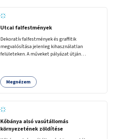
Utcai falfestmények
Dekoratív falfestmények és graffitik
megvalósítása jelenleg kihasználatlan
felületeken. A műveket pályázat útján
választott művészek és művészeti hallgatók
készítenék el.
Megnézem
Kőbánya alsó vasútállomás
környezetének zöldítése