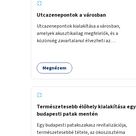
Utcazenepontok a városban
Utcazenepontok kialakítása a városban,
amelyek akusztikailag megfelelők, és a
közönség zavartalanul élvezheti az
előadásokat. A zenészek egy időpontfoglalón
jelentkezhetnek be fellépni.
Megnézem
Természetesebb élőhely kialakítása egy
budapesti patak mentén
Egy budapesti patakszakasz revitalizációja,
természetesebbé tétele, az ökoszisztéma