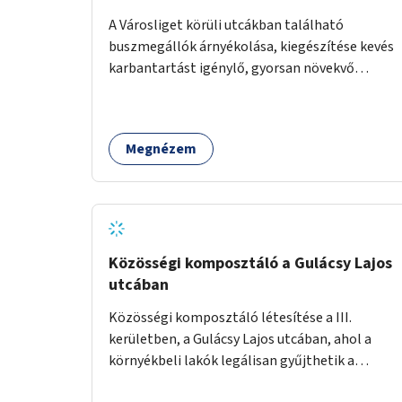
A Városliget körüli utcákban található
buszmegállók árnyékolása, kiegészítése kevés
karbantartást igénylő, gyorsan növekvő
zöldnövényzettel.
Megnézem
Közösségi komposztáló a Gulácsy Lajos
utcában
Közösségi komposztáló létesítése a III.
kerületben, a Gulácsy Lajos utcában, ahol a
környékbeli lakók legálisan gyűjthetik a
zöldhulladékot (pl. zöldség- vagy gyümölcshéj,