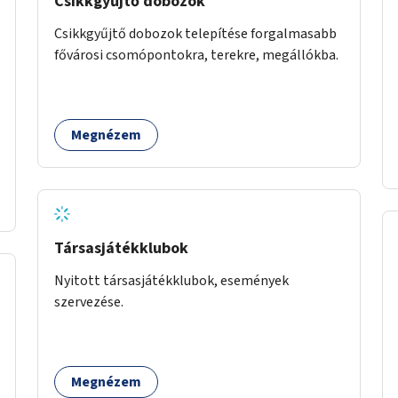
Csikkgyűjtő dobozok
Csikkgyűjtő dobozok telepítése forgalmasabb
fővárosi csomópontokra, terekre, megállókba.
Megnézem
Társasjátékklubok
Nyitott társasjátékklubok, események
szervezése.
Megnézem