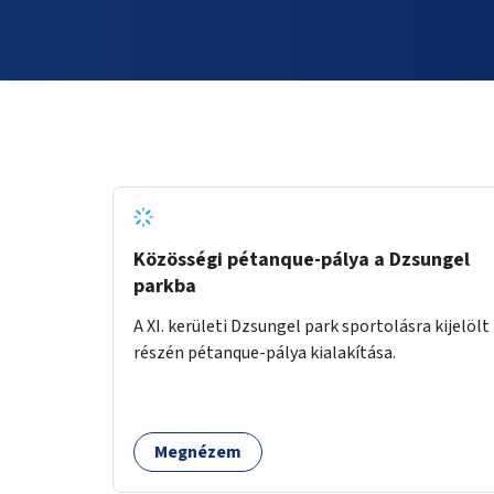
Közösségi pétanque-pálya a Dzsungel
parkba
A XI. kerületi Dzsungel park sportolásra kijelölt
részén pétanque-pálya kialakítása.
Megnézem