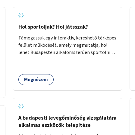
Hol sportoljak? Hol játsszak?
Támogassuk egy interaktív, kereshető térképes
felület működését, amely megmutatja, hol
lehet Budapesten alkalomszerűen sportolni
vagy játszani klubokban, közösségi terekben
vagy nyilvános pályákon. A felhasználó például
könnyen megtudhatja, hol tud a környékén
Megnézem
jógázni, bridzsezni, biliárdozni vagy
társasjátékozni, és azt is, hogy ezek mikor
érhetők el. A projekt célja, hogy átláthatóvá és
könnyen elérhetővé tegye a város közösségi
sport- és játéklehetőségeit bárki számára, egy
már meglévő, fejlesztett megoldás
A budapesti levegőminőség vizsgálatára
fenntartásán keresztül.
alkalmas eszközök telepítése