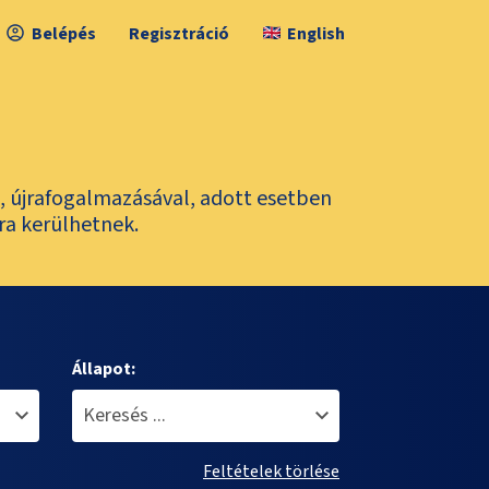
Belépés
Regisztráció
English
l, újrafogalmazásával, adott esetben
ra kerülhetnek.
Állapot:
Feltételek törlése