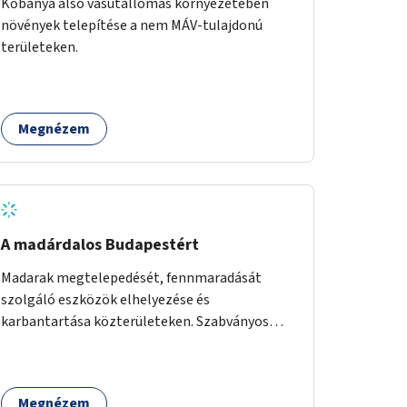
Kőbánya alsó vasútállomás környezetében
növények telepítése a nem MÁV-tulajdonú
területeken.
Megnézem
A madárdalos Budapestért
Madarak megtelepedését, fennmaradását
szolgáló eszközök elhelyezése és
karbantartása közterületeken. Szabványos
odúk mellett ez jelenthet itatókat, téli
madáretetőket is.
Megnézem