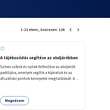
1
-
21
elem
, összesen:
126
A tájékozódás segítése az aluljárókban
Színes csíkok és nyilak felfestése az aluljárók
padlójára, amelyek segítik a kijáratok és az
átszállási pontok könnyebb megtalálását. A
megoldás célja a tájékozódás egyszerűsítése,
különösen a kevésbé gyakran közlekedők és a
turisták számára, nemzetközi jó gyakorlatok
Megnézem
alapján.