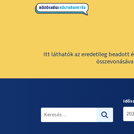
Itt láthatók az eredetileg beadott 
összevonásával
Idős