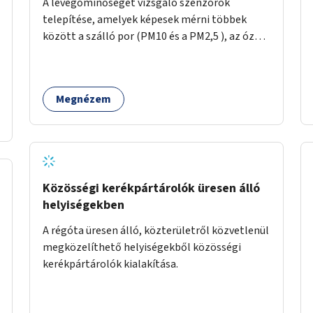
A levegőminőséget vizsgáló szenzorok
telepítése, amelyek képesek mérni többek
között a szálló por (PM10 és a PM2,5 ), az ózon
(O₃) és a nitrogén-dioxid (NO₂) koncentrációját,
valamint meteorológiai paramétereket,
például a szélsebességet, a szélirányt, a
Megnézem
hőmérsékletet vagy a relatív páratartalmat. A
gyűjtött adatok egy online platformon (webes
felület és mobilalkalmazás) lennének
elérhetők, térképes megjelenítéssel és időbeli
bontásban.
Közösségi kerékpártárolók üresen álló
helyiségekben
A régóta üresen álló, közterületről közvetlenül
megközelíthető helyiségekből közösségi
kerékpártárolók kialakítása.