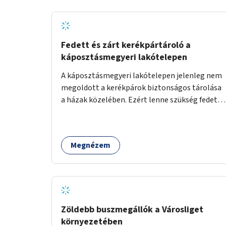
Fedett és zárt kerékpártároló a
káposztásmegyeri lakótelepen
A káposztásmegyeri lakótelepen jelenleg nem
megoldott a kerékpárok biztonságos tárolása
a házak közelében. Ezért lenne szükség fedett,
zárható, közösen használható kerékpártárolók
kialakítására, amelyek védelmet nyújtanak az
időjárás viszontagságaival szemben.
Megnézem
Zöldebb buszmegállók a Városliget
környezetében