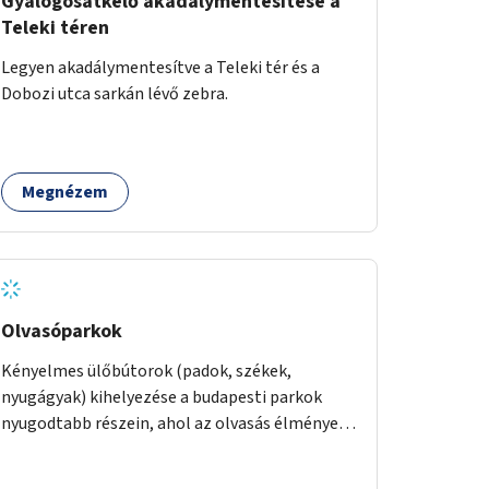
Gyalogosátkelő akadálymentesítése a
Teleki téren
Legyen akadálymentesítve a Teleki tér és a
Dobozi utca sarkán lévő zebra.
Megnézem
Olvasóparkok
Kényelmes ülőbútorok (padok, székek,
nyugágyak) kihelyezése a budapesti parkok
nyugodtabb részein, ahol az olvasás élménye
kellemes környezetben, természetes fény
mellett valósulhat meg. Árnyékolással,