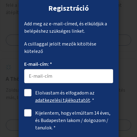
felé a kerékpáros nyomvonal módosítása, a csomópont
Regisztráció
átépítése és jelzőlámpa kihelyezése.
Add meg az e-mail-címed, és elküldjük a
belépéshez szükséges linket.
Megnézem
A csillaggal jelölt mezők kitöltése
kötelező
E-mail-cím: *
A Thököly út több helyszínének zöldítése
Zöldsáv kialakítása a Thököly út 82. előtt, illetve zöldítés
Elolvastam és elfogadom az
más, lehetőleg VII. kerületi helyszínein az útnak.
adatkezelési tájékoztatót
. *
Kijelentem, hogy elmúltam 14 éves,
és Budapesten lakom / dolgozom /
Megnézem
tanulok. *