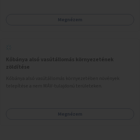
Megnézem
Kőbánya alsó vasútállomás környezetének
zöldítése
Kőbánya alsó vasútállomás környezetében növények
telepítése a nem MÁV-tulajdonú területeken.
Megnézem