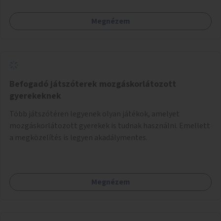
szélsebességet, a szélirányt, a hőmérsékletet vagy a relatív
páratartalmat. A gyűjtött adatok egy online platformon
Megnézem
(webes felület és mobilalkalmazás) lennének elérhetők,
térképes megjelenítéssel és időbeli bontásban.
Befogadó játszóterek mozgáskorlátozott
gyerekeknek
Több játszótéren legyenek olyan játékok, amelyet
mozgáskorlátozott gyerekek is tudnak használni. Emellett
a megközelítés is legyen akadálymentes.
Megnézem