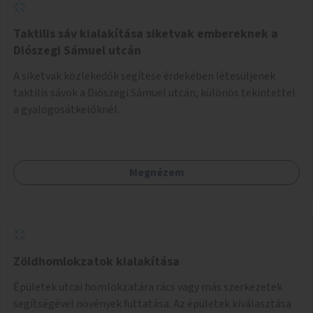
Taktilis sáv kialakítása siketvak embereknek a
Diószegi Sámuel utcán
A siketvak közlekedők segítése érdekében létesüljenek
taktilis sávok a Diószegi Sámuel utcán, különös tekintettel
a gyalogosátkelőknél.
Megnézem
Zöldhomlokzatok kialakítása
Épületek utcai homlokzatára rács vagy más szerkezetek
segítségével növények futtatása. Az épületek kiválasztása