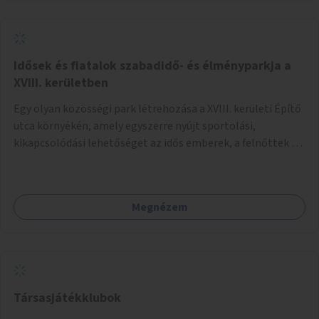
Idősek és fiatalok szabadidő- és élményparkja a
XVIII. kerületben
Egy olyan közösségi park létrehozása a XVIII. kerületi Építő
utca környékén, amely egyszerre nyújt sportolási,
kikapcsolódási lehetőséget az idős emberek, a felnőttek és
a gyerekek számára is.
Megnézem
Társasjátékklubok