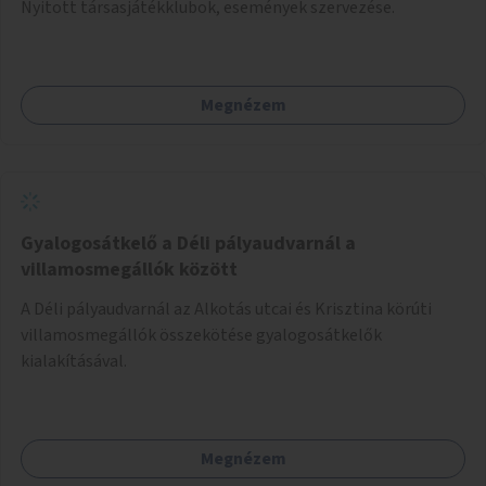
Nyitott társasjátékklubok, események szervezése.
Megnézem
Gyalogosátkelő a Déli pályaudvarnál a
villamosmegállók között
A Déli pályaudvarnál az Alkotás utcai és Krisztina körúti
villamosmegállók összekötése gyalogosátkelők
kialakításával.
Megnézem