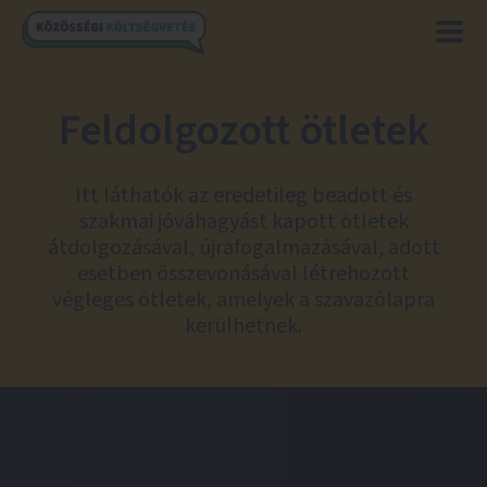
Feldolgozott ötletek
Itt láthatók az eredetileg beadott és
szakmai jóváhagyást kapott ötletek
átdolgozásával, újrafogalmazásával, adott
esetben összevonásával létrehozott
végleges ötletek, amelyek a szavazólapra
kerülhetnek.