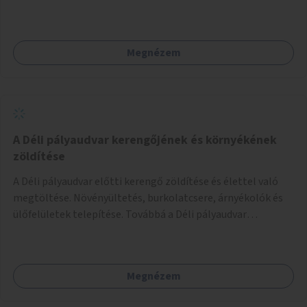
Az órák a peronokon várakozók tájékozódását segítenék,
ahogyan az más közösségi tereken is bevett gyakorlat.
Megnézem
A Déli pályaudvar kerengőjének és környékének
zöldítése
A Déli pályaudvar előtti kerengő zöldítése és élettel való
megtöltése. Növényültetés, burkolatcsere, árnyékolók és
ülőfelületek telepítése. Továbbá a Déli pályaudvar
környezetének zöldítése, a kihasználatlan területek
zöldfelületekkel való gazdagítása.
Megnézem