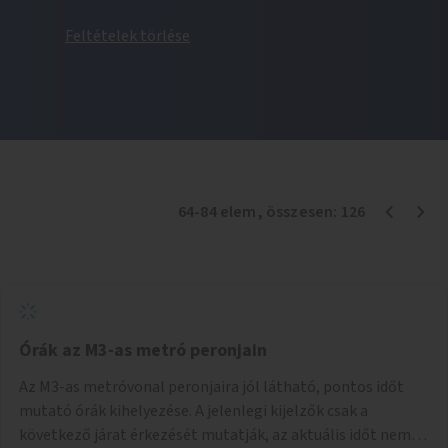
Feltételek törlése
64
-
84
elem
, összesen:
126
Órák az M3-as metró peronjain
Az M3-as metróvonal peronjaira jól látható, pontos időt
mutató órák kihelyezése. A jelenlegi kijelzők csak a
következő járat érkezését mutatják, az aktuális időt nem.