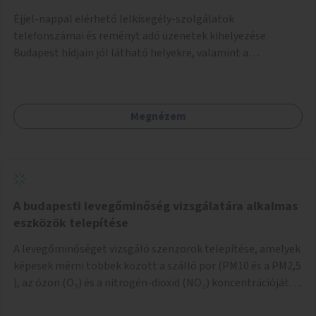
Éjjel-nappal elérhető lelkisegély-szolgálatok
telefonszámai és reményt adó üzenetek kihelyezése
Budapest hídjain jól látható helyekre, valamint a
lelkisegély-vonalakat fenntartó szervezetek támogatása,
hogy legyen kapacitásuk a növekvő számú hívások
fogadására.
Megnézem
A budapesti levegőminőség vizsgálatára alkalmas
eszközök telepítése
A levegőminőséget vizsgáló szenzorok telepítése, amelyek
képesek mérni többek között a szálló por (PM10 és a PM2,5
), az ózon (O₃) és a nitrogén-dioxid (NO₂) koncentrációját,
valamint meteorológiai paramétereket, például a