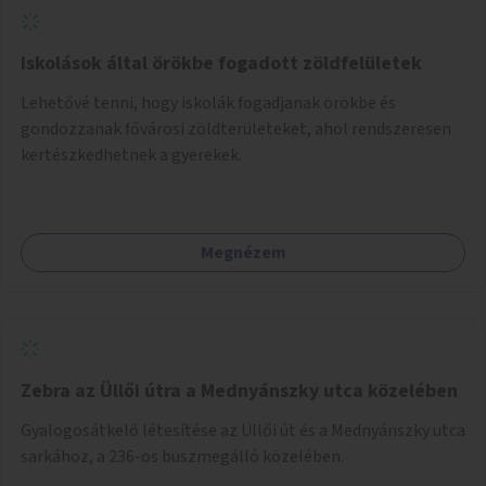
Iskolások által örökbe fogadott zöldfelületek
Lehetővé tenni, hogy iskolák fogadjanak örökbe és
gondozzanak fővárosi zöldterületeket, ahol rendszeresen
kertészkedhetnek a gyerekek.
Megnézem
Zebra az Üllői útra a Mednyánszky utca közelében
Gyalogosátkelő létesítése az Üllői út és a Mednyánszky utca
sarkához, a 236-os buszmegálló közelében.