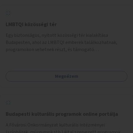
LMBTQI közösségi tér
Egy biztonságos, nyitott közösségi tér kialakítása
Budapesten, ahol az LMBTQI emberek találkozhatnak,
programokon vehetnek részt, és támogató
szolgáltatásokat érhetnek el. A központ helyet adhatna
csoportfoglalkozásoknak, kulturális eseményeknek és civil
szervezetek programjainak is. Az üzemeltető pályázat
Megnézem
útján lesz kiválasztva.
Budapesti kulturális programok online portálja
A Fővárosi Önkormányzat kulturális intézményei
(színházak, múzeumok stb.) által szervezett programok