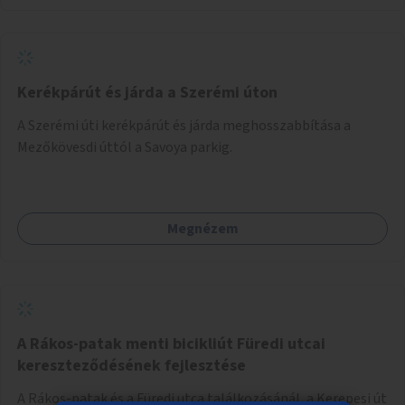
Kerékpárút és járda a Szerémi úton
A Szerémi úti kerékpárút és járda meghosszabbítása a
Mezőkövesdi úttól a Savoya parkig.
Megnézem
A Rákos-patak menti bicikliút Füredi utcai
kereszteződésének fejlesztése
A Rákos-patak és a Füredi utca találkozásánál, a Kerepesi út