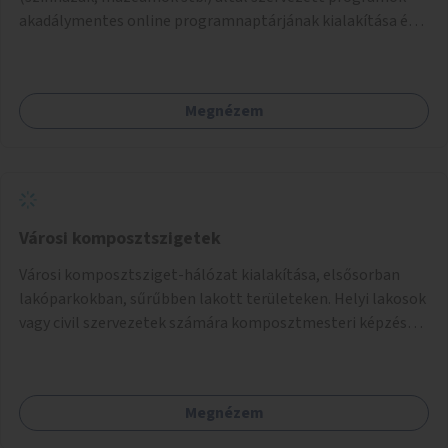
akadálymentes online programnaptárjának kialakítása és
működtetése. Átfogó és naprakész tartalommal.
Megnézem
Városi komposztszigetek
Városi komposztsziget-hálózat kialakítása, elsősorban
lakóparkokban, sűrűbben lakott területeken. Helyi lakosok
vagy civil szervezetek számára komposztmesteri képzés
biztosítása, ami lehetővé teszi a komposztszigetek
helyben történő hosszú távú fenntartását.
Megnézem