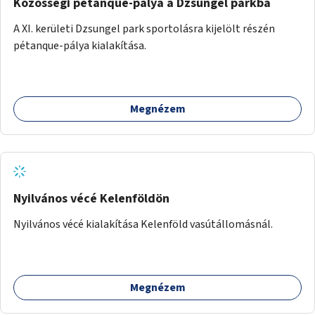
Közösségi pétanque-pálya a Dzsungel parkba
A XI. kerületi Dzsungel park sportolásra kijelölt részén
pétanque-pálya kialakítása.
Megnézem
Nyilvános vécé Kelenföldön
Nyilvános vécé kialakítása Kelenföld vasútállomásnál.
Megnézem