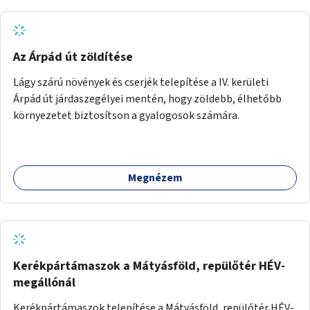
Az Árpád út zöldítése
Lágy szárú növények és cserjék telepítése a IV. kerületi
Árpád út járdaszegélyei mentén, hogy zöldebb, élhetőbb
környezetet biztosítson a gyalogosok számára.
Megnézem
Kerékpártámaszok a Mátyásföld, repülőtér HÉV-
megállónál
Kerékpártámaszok telepítése a Mátyásföld, repülőtér HÉV-