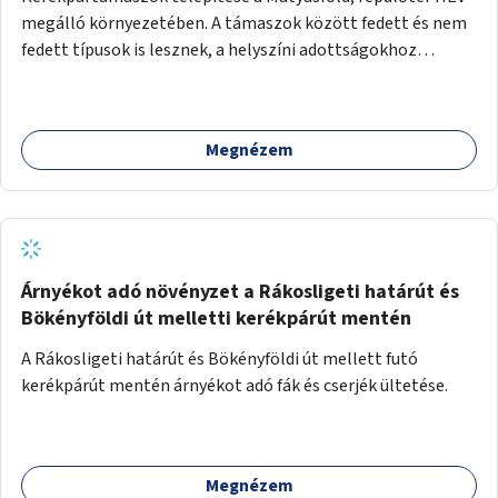
megálló környezetében. A támaszok között fedett és nem
fedett típusok is lesznek, a helyszíni adottságokhoz
igazodva.
Megnézem
Árnyékot adó növényzet a Rákosligeti határút és
Bökényföldi út melletti kerékpárút mentén
A Rákosligeti határút és Bökényföldi út mellett futó
kerékpárút mentén árnyékot adó fák és cserjék ültetése.
Megnézem