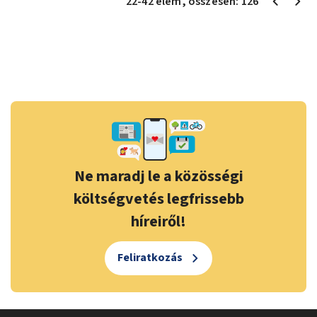
22
-
42
elem
, összesen:
126
Ne maradj le a közösségi
költségvetés legfrissebb
híreiről!
Feliratkozás