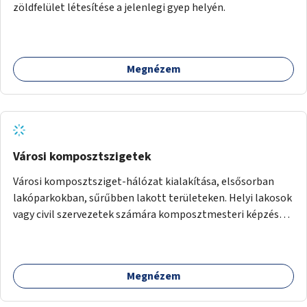
zöldfelület létesítése a jelenlegi gyep helyén.
Megnézem
Városi komposztszigetek
Városi komposztsziget-hálózat kialakítása, elsősorban
lakóparkokban, sűrűbben lakott területeken. Helyi lakosok
vagy civil szervezetek számára komposztmesteri képzés
biztosítása, ami lehetővé teszi a komposztszigetek
helyben történő hosszú távú fenntartását.
Megnézem