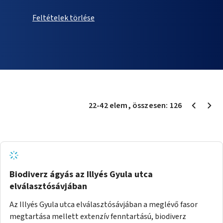
Feltételek törlése
22
-
42
elem
, összesen:
126
Biodiverz ágyás az Illyés Gyula utca
elválasztósávjában
Az Illyés Gyula utca elválasztósávjában a meglévő fasor
megtartása mellett extenzív fenntartású, biodiverz