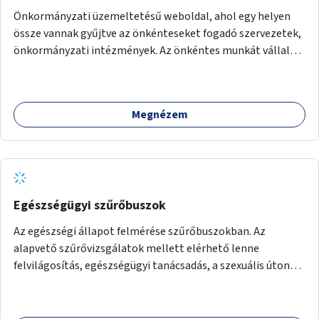
Önkormányzati üzemeltetésű weboldal, ahol egy helyen
össze vannak gyűjtve az önkénteseket fogadó szervezetek,
önkormányzati intézmények. Az önkéntes munkát vállalók
így könnyen kereshetnek helyszín és/vagy intézmény,
illetve a munka jellege alapján, és kapcsolatba tudnak lépni
az önkénteseket fogadó szervezetekkel. Maga az önkéntes
Megnézem
munka már az önkormányzattól függetlenül folyna, az
önkormányzat a weboldal üzemeltetését és
népszerűsítését végezné, amelynek kiemelt része lenne az
adatok naprakészen tartása.
Egészségügyi szűrőbuszok
Az egészségi állapot felmérése szűrőbuszokban. Az
alapvető szűrővizsgálatok mellett elérhető lenne
felvilágosítás, egészségügyi tanácsadás, a szexuális úton
terjedő betegségek szűrése és a szenvedélybetegek
támogatása.