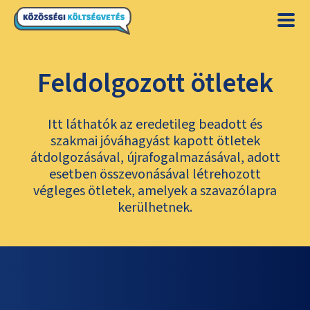
Feldolgozott ötletek
Itt láthatók az eredetileg beadott és
szakmai jóváhagyást kapott ötletek
átdolgozásával, újrafogalmazásával, adott
esetben összevonásával létrehozott
végleges ötletek, amelyek a szavazólapra
kerülhetnek.