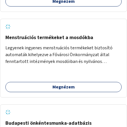
Megnézem
útján lesz kiválasztva.
Menstruációs termékeket a mosdókba
Legyenek ingyenes menstruációs termékeket biztosító
automaták kihelyezve a Fővárosi Önkormányzat által
fenntartott intézmények mosdóiban és nyilvános
illemhelyeken.
Megnézem
Budapesti önkéntesmunka-adatbázis