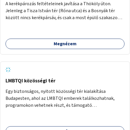
A kerékpározás feltételeinek javítása a Thököly úton.
Jelenleg a Tisza István tér (Róna utca) és a Bosnyák tér
között nincs kerékpársáv, és csak a most épülő szakaszon
folytatódik a Bosnyák tér után.
Megnézem
LMBTQI közösségi tér
Egy biztonságos, nyitott közösségi tér kialakítása
Budapesten, ahol az LMBTQI emberek találkozhatnak,
programokon vehetnek részt, és támogató
szolgáltatásokat érhetnek el. A központ helyet adhatna
csoportfoglalkozásoknak, kulturális eseményeknek és civil
szervezetek programjainak is. Az üzemeltető pályázat