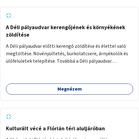
A Déli pályaudvar kerengőjének és környékének
zöldítése
A Déli pályaudvar előtti kerengő zöldítése és élettel való
megtöltése. Növényültetés, burkolatcsere, árnyékolók és
ülőfelületek telepítése. Továbbá a Déli pályaudvar
környezetének zöldítése, a kihasználatlan területek
zöldfelületekkel való gazdagítása.
Megnézem
Kulturált vécé a Flórián téri aluljáróban