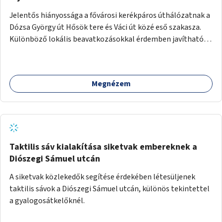
Jelentős hiányossága a fővárosi kerékpáros úthálózatnak a
Dózsa György út Hősök tere és Váci út közé eső szakasza.
Különböző lokális beavatkozásokkal érdemben javítható
az útszakaszon a kerékpáros közlekedés biztonsága már
azt megelőzően, hogy többéves távlatban sor kerülne az út
teljes körű, komplex felújítására.
Megnézem
Taktilis sáv kialakítása siketvak embereknek a
Diószegi Sámuel utcán
A siketvak közlekedők segítése érdekében létesüljenek
taktilis sávok a Diószegi Sámuel utcán, különös tekintettel
a gyalogosátkelőknél.