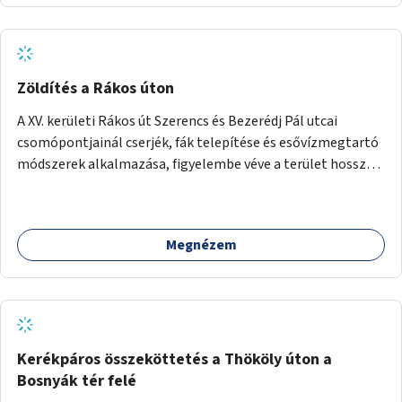
Zöldítés a Rákos úton
A XV. kerületi Rákos út Szerencs és Bezerédj Pál utcai
csomópontjainál cserjék, fák telepítése és esővízmegtartó
módszerek alkalmazása, figyelembe véve a terület hosszú
távú átalakítási terveit.
Megnézem
Kerékpáros összeköttetés a Thököly úton a
Bosnyák tér felé