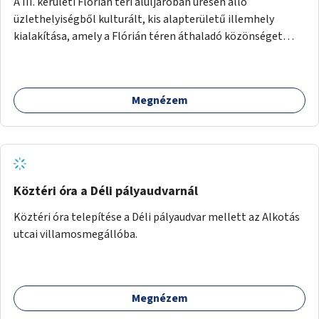
A III. kerületi Flórián téri aluljáróban üresen álló
üzlethelyiségből kulturált, kis alapterületű illemhely
kialakítása, amely a Flórián téren áthaladó közönséget
szolgálná ki.
Megnézem
Köztéri óra a Déli pályaudvarnál
Köztéri óra telepítése a Déli pályaudvar mellett az Alkotás
utcai villamosmegállóba.
Megnézem