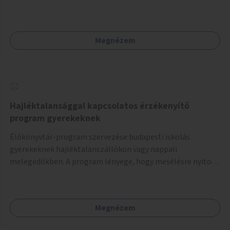
Megnézem
Hajléktalansággal kapcsolatos érzékenyítő
program gyerekeknek
Élőkönyvtár-program szervezése budapesti iskolás
gyerekeknek hajléktalanszállókon vagy nappali
melegedőkben. A program lényege, hogy mesélésre nyitott
hajléktalan emberek a személyes történeteiket osztják
meg egy biztonságos, nyugodt környezetben. A diákok
szabadon választhatnak, hogy kihez szeretnének odamenni
Megnézem
beszélgetni, kérdéseket feltenni – ezáltal közvetlen
kapcsolat alakulhat ki.