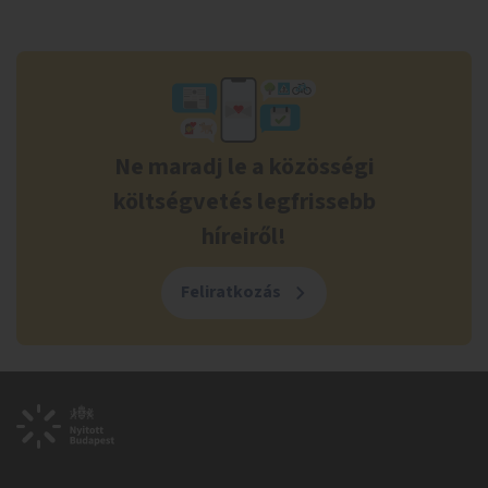
Ne maradj le a közösségi
költségvetés legfrissebb
híreiről!
Feliratkozás