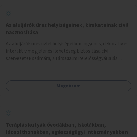
Az aluljárók üres helyiségeinek, kirakatainak civil
hasznosítása
Az aluljárók üres üzlethelyiségeiben ingyenes, dekoratív és
interaktív megjelenési lehetőség biztosítása civil
szervezetek számára, a társadalmi felelősségvállalás
jegyében. A cél, hogy közérdekű, segítő tevékenységeket
mutassanak be látványos, gondolatébresztő formában,
például rajzokkal, kérdésekkel, üzenetküldési lehetőséggel
Megnézem
vagy akciónapokkal – bérleti és közüzemi díjak nélkül, a
jelenlegi elhanyagolt állapot helyett.
Terápiás kutyák óvodákban, iskolákban,
idősotthonokban, egészségügyi intézményekben