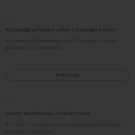
Közösségi pétanque-pálya a Dzsungel parkba
A XI. kerületi Dzsungel park sportolásra kijelölt részén
pétanque-pálya kialakítása.
Megnézem
Fedett biciklitároló a Flórián téren
A Flórián tér környékén, arra alkalmas helyszínen fedett
biciklitároló telepítése.