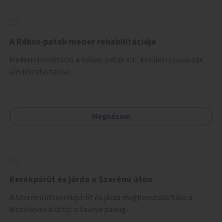
A Rákos-patak-meder rehabilitációja
Mederrehabilitáció a Rákos-patak XIII. kerületi szakaszán
vízvisszatartással.
Megnézem
Kerékpárút és járda a Szerémi úton
A Szerémi úti kerékpárút és járda meghosszabbítása a
Mezőkövesdi úttól a Savoya parkig.