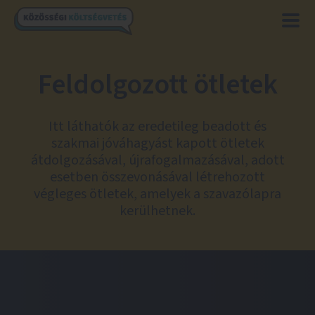
Feldolgozott ötletek
Itt láthatók az eredetileg beadott és
szakmai jóváhagyást kapott ötletek
átdolgozásával, újrafogalmazásával, adott
esetben összevonásával létrehozott
végleges ötletek, amelyek a szavazólapra
kerülhetnek.