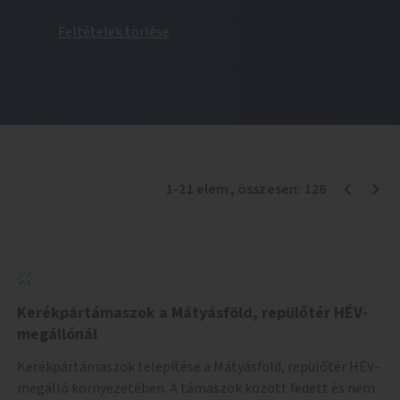
Feltételek törlése
1
-
21
elem
, összesen:
126
Kerékpártámaszok a Mátyásföld, repülőtér HÉV-
megállónál
Kerékpártámaszok telepítése a Mátyásföld, repülőtér HÉV-
megálló környezetében. A támaszok között fedett és nem