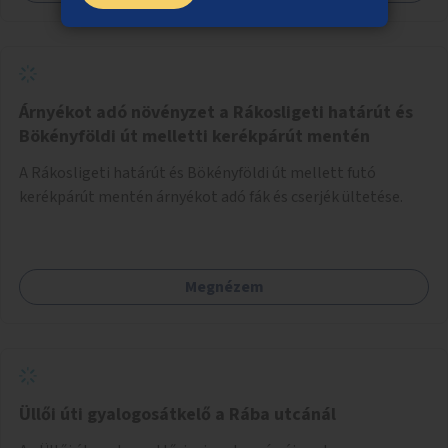
Árnyékot adó növényzet a Rákosligeti határút és
Bökényföldi út melletti kerékpárút mentén
A Rákosligeti határút és Bökényföldi út mellett futó
kerékpárút mentén árnyékot adó fák és cserjék ültetése.
Megnézem
Üllői úti gyalogosátkelő a Rába utcánál