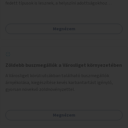
fedett típusok is lesznek, a helyszíni adottságokhoz
igazodva.
Megnézem
Zöldebb buszmegállók a Városliget környezetében
A Városliget körüli utcákban található buszmegállók
árnyékolása, kiegészítése kevés karbantartást igénylő,
gyorsan növekvő zöldnövényzettel.
Megnézem