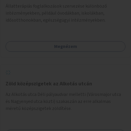
Állatterápiás foglalkozások szervezése különböző
intézményekben, például óvodákban, iskolákban,
idősotthonokban, egészségügyi intézményekben.
Megnézem
Zöld középszigetek az Alkotás utcán
Az Alkotás utca Déli pályaudvar melletti (Városmajor utca
és Nagyenyed utca közti) szakaszán az erre alkalmas
méretű középszigetek zöldítése.