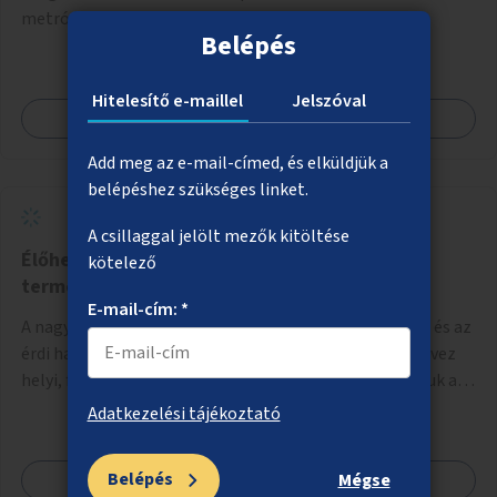
metróállomás között.
Belépés
Hitelesítő e-maillel
Jelszóval
Megnézem
Add meg az e-mail-címed, és elküldjük a
belépéshez szükséges linket.
A csillaggal jelölt mezők kitöltése
Élőhelykezelés a nagytétényi Duna-part
kötelező
természetvédelmi területen
E-mail-cím: *
A nagytétényi Duna-part az M0-s híd (Deák Ferenc híd) és az
érdi határ között mintegy 4,5 kilométeren 2022 óta élvez
helyi, fővárosi védelmet. Ehhez kapcsolódóan javasoljuk a
terület élőhelykezelését, a tájidegen, invazív fajok
Adatkezelési tájékoztató
ritkítását, visszaszorítását.
Belépés
Megnézem
Mégse