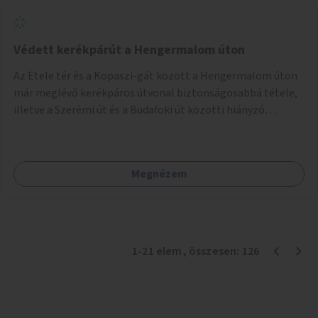
Védett kerékpárút a Hengermalom úton
Az Etele tér és a Kopaszi-gát között a Hengermalom úton
már meglévő kerékpáros útvonal biztonságosabbá tétele,
illetve a Szerémi út és a Budafoki út közötti hiányzó
szakasz kiépítése. Ezáltal gyerek- és családbarát
kerékpáros útvonal alakítható ki, amely többek között
iskolákhoz, kulturális intézményekhez és a Kopaszi-gáthoz
Megnézem
biztosítana elérést.
1
-
21
elem
, összesen:
126