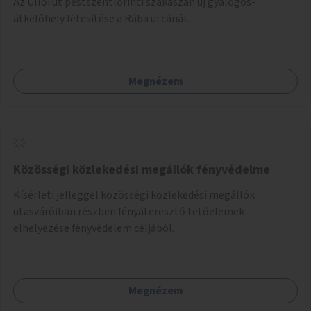
Az Üllői út pestszentlőrinci szakaszán új gyalogos-
átkelőhely létesítése a Rába utcánál.
Megnézem
Közösségi közlekedési megállók fényvédelme
Kísérleti jelleggel közösségi közlekedési megállók
utasváróiban részben fényáteresztő tetőelemek
elhelyezése fényvédelem céljából.
Megnézem