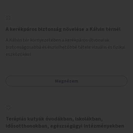
A kerékpáros biztonság növelése a Kálvin térnél
A Kálvin tér környezetében a kerékpáros útvonalak
biztonságosabbá és észlelhetőbbé tétele vizuális és fizikai
eszközökkel.
Megnézem
Terápiás kutyák óvodákban, iskolákban,
idősotthonokban, egészségügyi intézményekben