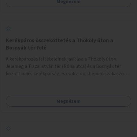
Megnézem
helyszínen iskolai együttműködéssel. A szervezést az
Önkormányzat koordinálná, a tematikát a szakemberek
alakítanák ki, külön figyelmet fordítva a hátrányos helyzetű
gyerekek bevonására is. A program pilot jelleggel indulna,
több korosztály számára.
Kerékpáros összeköttetés a Thököly úton a
Bosnyák tér felé
A kerékpározás feltételeinek javítása a Thököly úton.
Jelenleg a Tisza István tér (Róna utca) és a Bosnyák tér
között nincs kerékpársáv, és csak a most épülő szakaszon
folytatódik a Bosnyák tér után.
Megnézem