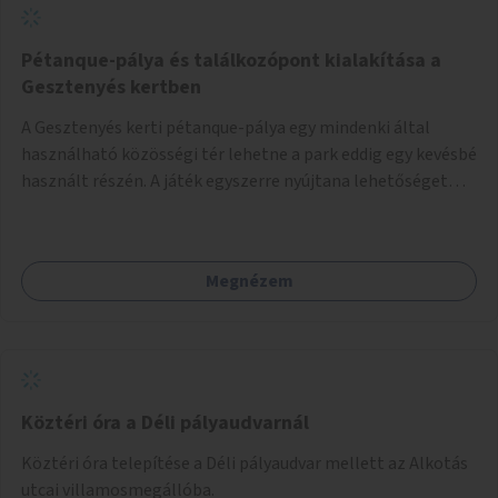
Pétanque-pálya és találkozópont kialakítása a
Gesztenyés kertben
A Gesztenyés kerti pétanque-pálya egy mindenki által
használható közösségi tér lehetne a park eddig egy kevésbé
használt részén. A játék egyszerre nyújtana lehetőséget
kikapcsolódásra, társasági élményre és sportolásra –
generációkon átívelően, akár mozgásukban korlátozott,
autizmussal vagy demenciával élő emberek számára is.
Megnézem
Köztéri óra a Déli pályaudvarnál
Köztéri óra telepítése a Déli pályaudvar mellett az Alkotás
utcai villamosmegállóba.