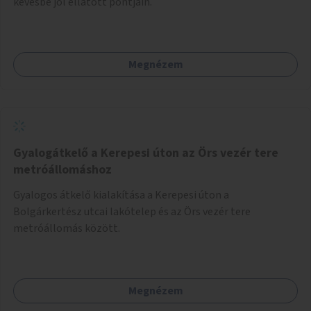
kevésbé jól ellátott pontjain.
Megnézem
Gyalogátkelő a Kerepesi úton az Örs vezér tere
metróállomáshoz
Gyalogos átkelő kialakítása a Kerepesi úton a
Bolgárkertész utcai lakótelep és az Örs vezér tere
metróállomás között.
Megnézem