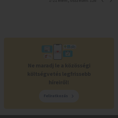
1
-
21
elem
, összesen:
126
Ne maradj le a közösségi
költségvetés legfrissebb
híreiről!
Feliratkozás