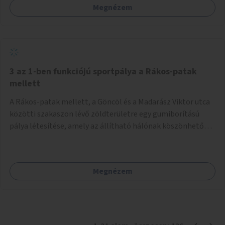
Megnézem
3 az 1-ben funkciójú sportpálya a Rákos-patak
mellett
A Rákos-patak mellett, a Göncöl és a Madarász Viktor utca
közötti szakaszon lévő zöldterületre egy gumiborítású
pálya létesítése, amely az állítható hálónak köszönhetően
alkalmas röplabdára, tollaslabdára, illetve lábteniszre is.
Megnézem