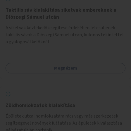
Taktilis sáv kialakítása siketvak embereknek a
Diószegi Sámuel utcán
A siketvak közlekedők segítése érdekében létesüljenek
taktilis sávok a Diószegi Sámuel utcán, különös tekintettel
a gyalogosátkelőknél.
Megnézem
Zöldhomlokzatok kialakítása
Épületek utcai homlokzatára rács vagy más szerkezetek
segítségével növények futtatása. Az épületek kiválasztása
pályázat útján történik.