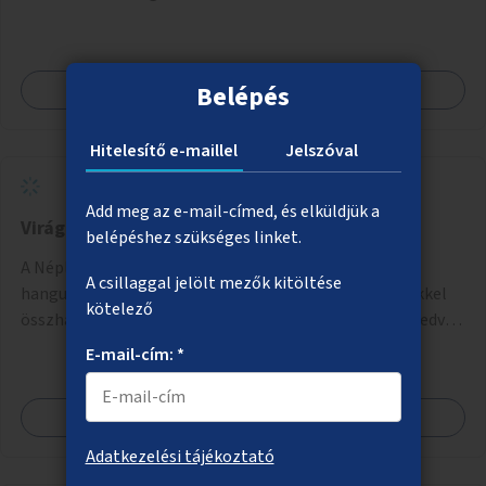
Megnézem
Belépés
Hitelesítő e-maillel
Jelszóval
Add meg az e-mail-címed, és elküldjük a
Virágosítás a Népligetben
belépéshez szükséges linket.
A Népliget egy részének virágosítása és zöldítése
A csillaggal jelölt mezők kitöltése
hangulatos sétányokkal. A fejlesztés a meglévő tervekkel
kötelező
összhangban, az angolkert jellegű jövőképhez illeszkedve
valósulhat meg.
E-mail-cím: *
Megnézem
Adatkezelési tájékoztató