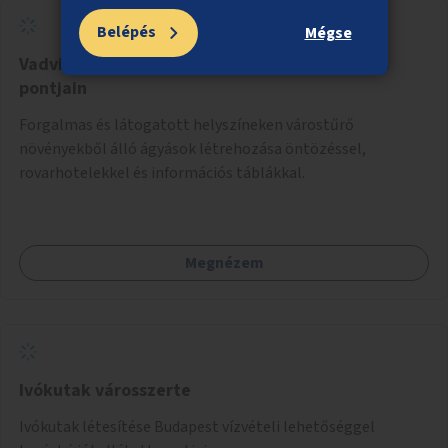
Belépés
Mégse
Vadvirágok és rovarhotelek a város forgalmas
pontjain
Forgalmas és látogatott helyszíneken várostűrő
növényekből álló ágyások létrehozása öntözéssel,
rovarhotelekkel és információs táblákkal.
Megnézem
Ivókutak városszerte
Ivókutak létesítése Budapest vízvételi lehetőséggel