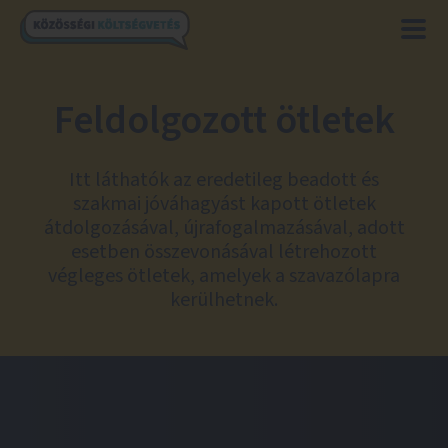
Feldolgozott ötletek
Itt láthatók az eredetileg beadott és
szakmai jóváhagyást kapott ötletek
átdolgozásával, újrafogalmazásával, adott
esetben összevonásával létrehozott
végleges ötletek, amelyek a szavazólapra
kerülhetnek.