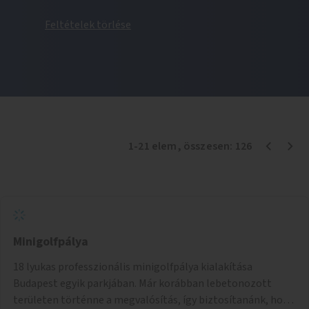
Feltételek törlése
1
-
21
elem
, összesen:
126
Minigolfpálya
18 lyukas professzionális minigolfpálya kialakítása
Budapest egyik parkjában. Már korábban lebetonozott
területen történne a megvalósítás, így biztosítanánk, hogy