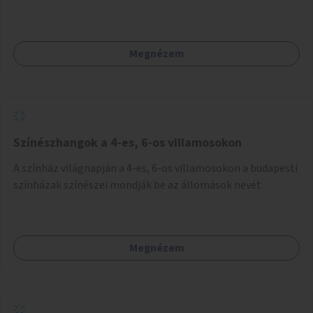
ne vesszen el további zöldfelület.
Megnézem
Színészhangok a 4-es, 6-os villamosokon
A színház világnapján a 4-es, 6-os villamosokon a budapesti
színházak színészei mondják be az állomások nevét.
Megnézem