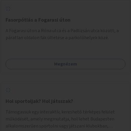
Fasorpótlás a Fogarasi úton
A Fogarasi úton a Róna utca és a Padlizsán utca között, a
páratlan oldalon fák ültetése a parkolóhelyek közé.
Megnézem
Hol sportoljak? Hol játsszak?
Támogassuk egy interaktív, kereshető térképes felület
működését, amely megmutatja, hol lehet Budapesten
alkalomszerűen sportolni vagy játszani klubokban,