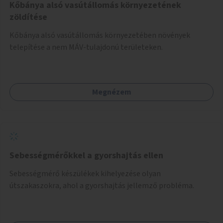
Kőbánya alsó vasútállomás környezetének
zöldítése
Kőbánya alsó vasútállomás környezetében növények
telepítése a nem MÁV-tulajdonú területeken.
Megnézem
Sebességmérőkkel a gyorshajtás ellen
Sebességmérő készülékek kihelyezése olyan
útszakaszokra, ahol a gyorshajtás jellemző probléma.