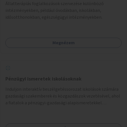
Állatterápiás foglalkozások szervezése különböző
intézményekben, például óvodákban, iskolákban,
idősotthonokban, egészségügyi intézményekben.
Megnézem
Pénzügyi ismeretek iskolásoknak
Induljon interaktív beszélgetéssorozat iskolások számára
gazdasági szakemberek és közgazdászok vezetésével, ahol
a fiatalok a pénzügyi-gazdasági alapismeretekkel
kapcsolatban tájékozódhatnak. A program többalkalmas
lenne, heti rendszerességgel tartanák iskolai csoportok
számára, önkormányzati intézményben vagy külső