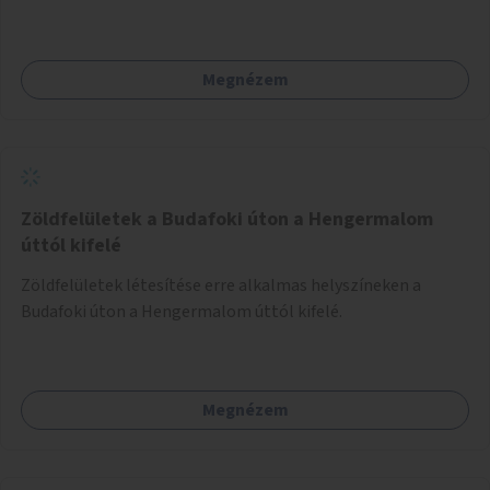
közösségi terekben vagy nyilvános pályákon. A felhasználó
például könnyen megtudhatja, hol tud a környékén jógázni,
bridzsezni, biliárdozni vagy társasjátékozni, és azt is, hogy
Megnézem
ezek mikor érhetők el. A projekt célja, hogy átláthatóvá és
könnyen elérhetővé tegye a város közösségi sport- és
játéklehetőségeit bárki számára, egy már meglévő,
fejlesztett megoldás fenntartásán keresztül.
Zöldfelületek a Budafoki úton a Hengermalom
úttól kifelé
Zöldfelületek létesítése erre alkalmas helyszíneken a
Budafoki úton a Hengermalom úttól kifelé.
Megnézem